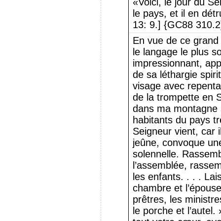
«Voici, le jour du Se
le pays, et il en dét
13: 9.] {GC88 310.2
En vue de ce grand 
le langage le plus so
impressionnant, appe
de sa léthargie spiri
visage avec repenta
de la trompette en 
dans ma montagne s
habitants du pays tr
Seigneur vient, car i
jeûne, convoque un
solennelle. Rassembl
l’assemblée, rassem
les enfants. . . . La
chambre et l’épouse
prêtres, les ministr
le porche et l’autel