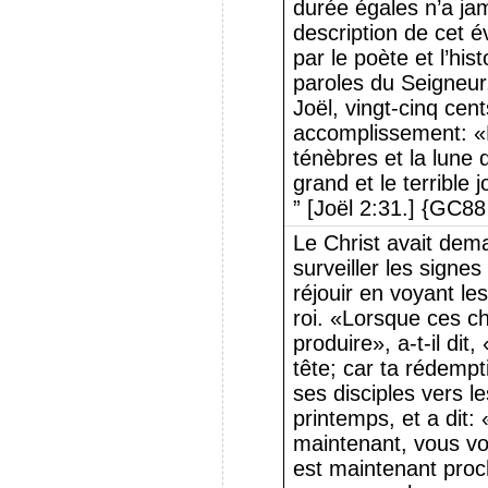
durée égales n’a jam
description de cet 
par le poète et l’his
paroles du Seigneur
Joël, vingt-cinq cen
accomplissement: «L
ténèbres et la lune 
grand et le terrible
” [Joël 2:31.] {GC88
Le Christ avait dem
surveiller les sign
réjouir en voyant les
roi. «Lorsque ces 
produire», a-t-il dit,
tête; car ta rédempt
ses disciples vers l
printemps, et a dit:
maintenant, vous vo
est maintenant pro