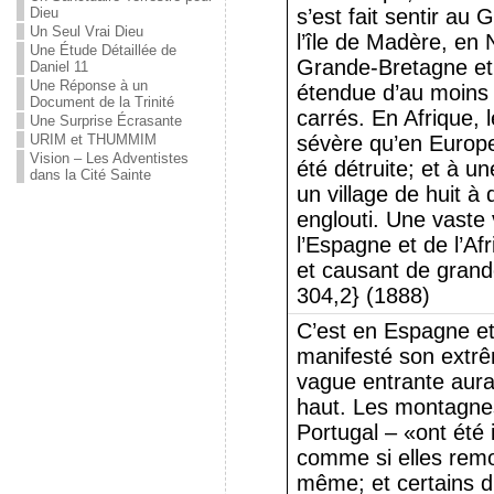
Dieu
s’est fait sentir au 
Un Seul Vrai Dieu
l’île de Madère, en
Une Étude Détaillée de
Grande-Bretagne et 
Daniel 11
Une Réponse à un
étendue d’au moins q
Document de la Trinité
carrés. En Afrique, 
Une Surprise Écrasante
URIM et THUMMIM
sévère qu’en Europe
Vision – Les Adventistes
été détruite; et à u
dans la Cité Sainte
un village de huit à 
englouti. Une vaste
l’Espagne et de l’Afr
et causant de grand
304,2} (1888)
C’est en Espagne et
manifesté son extrê
vague entrante aurai
haut. Les montagnes
Portugal – «ont ét
comme si elles remo
même; et certains d’