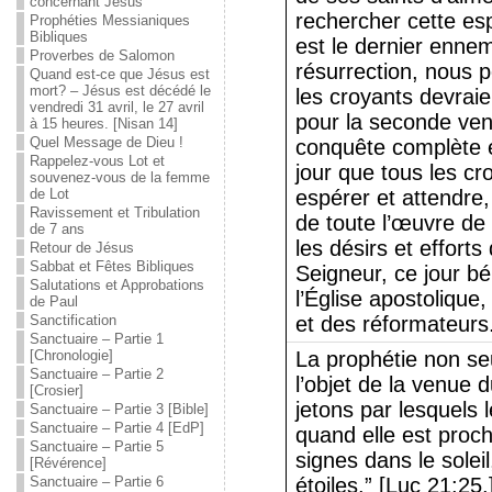
concernant Jésus
rechercher cette es
Prophéties Messianiques
Bibliques
est le dernier ennemi
Proverbes de Salomon
résurrection, nous
Quand est-ce que Jésus est
mort? – Jésus est décédé le
les croyants devrai
vendredi 31 avril, le 27 avril
pour la seconde ven
à 15 heures. [Nisan 14]
Quel Message de Dieu !
conquête complète et
Rappelez-vous Lot et
jour que tous les cr
souvenez-vous de la femme
de Lot
espérer et attendr
Ravissement et Tribulation
de toute l’œuvre de 
de 7 ans
les désirs et efforts
Retour de Jésus
Sabbat et Fêtes Bibliques
Seigneur, ce jour bén
Salutations et Approbations
l’Église apostolique,
de Paul
Sanctification
et des réformateurs
Sanctuaire – Partie 1
[Chronologie]
La prophétie non se
Sanctuaire – Partie 2
l’objet de la venue 
[Crosier]
jetons par lesquels
Sanctuaire – Partie 3 [Bible]
Sanctuaire – Partie 4 [EdP]
quand elle est proch
Sanctuaire – Partie 5
signes dans le soleil
[Révérence]
Sanctuaire – Partie 6
étoiles.” [Luc 21:25.