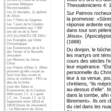
Lectures Bibliques
Thessaloniciens 4: 
Recommandées
Les 12 disciples, 11 apôtres
Sur Patmos rocheux,
de Jésus
la promesse: «Sûreme
Les 7 Fêtes du Seigneur
réponse ardente expr
Les 7 jours de la Création
correspondent aux 7 000
dans tout son pèler
ans de vie de la Terre
Jésus». [Apocalyps
LES ALLIANCES DE DIEU
Les Évangiles par Ordre
(1888)
Chronologique
Les Événements de la Fin
Du donjon, le bûcher
des Temps et la Nouvelle
les martyrs ont tém
Jérusalem
Les Miracles de Jésus-
cours des siècles l’e
Christ
leur espérance. “Éta
Les Prières d’Ellen G. White
prouvent qu’elle croyait au
personnelle du Chris
Seul Vrai Dieu vivant et
leur à sa venue, pou
Jésus le confirme – PAS un
dieu de la trinité
chrétiens, “ils mépri
Liste des Dates et
au-dessus d’elle”. I
Événements de la Création
4004 avant J.C. à 1 aprés
dans la tombe, afin 
J.C. inc. 3 avant J.C. le 11
librement». Ils ont 
Septembre entre 18h18 et
19h39 [heure de Jérusalem]
du ciel dans les nuag
– La Naissance de Jésus