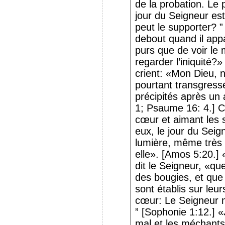
de la probation. Le
jour du Seigneur est 
peut le supporter? ” 
debout quand il app
purs que de voir le 
regarder l’iniquité?
crient: «Mon Dieu, n
pourtant transgressé
précipités après un 
1; Psaume 16: 4.] Ca
cœur et aimant les se
eux, le jour du Seig
lumière, même très 
elle». [Amos 5:20.] 
dit le Seigneur, «qu
des bougies, et que
sont établis sur leur
cœur: Le Seigneur ne
” [Sophonie 1:12.] 
mal et les méchants p