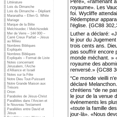
Père», «ramenant a
Littérature
royaume». Les Vaud
Lois du Dimanche
Lois du Dimanche – Dépliant
foi. Wycliffe attend
Maranatha – Ellen G. White
Rédempteur apparai
Mariage
Marque de la Bête
l’église. {GC88 302,
Melchisedec / Melchizedek
Luther a déclaré: «
Mer de Verre – 144 000 –
Carré Creux Parfait – Jésus
le jour du Jugement
au Milieu
trois cents ans. Die
Nombres Bibliques
Expliqués
pas souffrir encore
Nombres Bibliques
monde méchant. » «
Expliqués – Format de Liste
Notes concernant
royaume des abomin
Jérusalem, l’Arche
renversé.» {GC88 3
d’Alliance et Israël
Notes sur la Fête
“Ce monde vieilli n’e
Notre Dieu Tout-Puissant
déclaré Melancthon
Notre Grande Maison aux
Trésors
chrétiens “de ne pa
Orion
le jour de la venue
Paraboles de Jésus-Christ
Parallèles dans l’Ancien et
événements les plus
le Nouveau Testament
«toute la famille de
Parallèles entre David et
Jésus
jour-là». «Nous dev