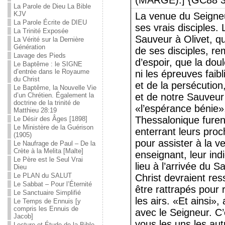
(MARGE).] {GC88 3
La Parole de Dieu La Bible
KJV
La venue du Seigneur
La Parole Écrite de DIEU
ses vrais disciples.
La Trinité Exposée
Sauveur à Olivet, qu’i
La Vérité sur la Dernière
Génération
de ses disciples, re
Lavage des Pieds
d’espoir, que la dou
Le Baptême : le SIGNE
d’entrée dans le Royaume
ni les épreuves faibl
du Christ
et de la persécution
Le Baptême, la Nouvelle Vie
d’un Chrétien. Également la
et de notre Sauveur 
doctrine de la trinité de
«l’espérance bénie»
Matthieu 28:19
Thessalonique furen
Le Désir des Âges [1898]
Le Ministère de la Guérison
enterrant leurs proc
(1905)
pour assister à la v
Le Naufrage de Paul – De la
Crète à la Melita [Malte]
enseignant, leur ind
Le Père est le Seul Vrai
lieu à l’arrivée du 
Dieu
Le PLAN du SALUT
Christ devraient ress
Le Sabbat – Pour l’Éternité
être rattrapés pour 
Le Sanctuaire Simplifié
les airs. «Et ainsi»,
Le Temps de Ennuis [y
compris les Ennuis de
avec le Seigneur. C’
Jacob]
vous les uns les aut
Lecture et Étude de la Bible