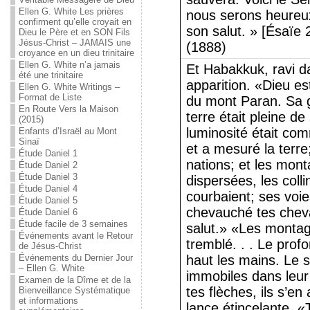
Ellen G. White Les prières
nous serons heureux
confirment qu’elle croyait en
son salut. » [Ésaïe 
Dieu le Père et en SON Fils
Jésus-Christ – JAMAIS une
(1888)
croyance en un dieu trinitaire
Ellen G. White n’a jamais
Et Habakkuk, ravi da
été une trinitaire
apparition. «Dieu e
Ellen G. White Writings –
Format de Liste
du mont Paran. Sa gl
En Route Vers la Maison
terre était pleine d
(2015)
luminosité était com
Enfants d’Israël au Mont
Sinaï
et a mesuré la terre
Étude Daniel 1
nations; et les mont
Étude Daniel 2
Étude Daniel 3
dispersées, les coll
Étude Daniel 4
courbaient; ses voie
Étude Daniel 5
chevauché tes cheva
Étude Daniel 6
Étude facile de 3 semaines
salut.» «Les montagn
Événements avant le Retour
tremblé. . . Le prof
de Jésus-Christ
Événements du Dernier Jour
haut les mains. Le so
– Ellen G. White
immobiles dans leur 
Examen de la Dîme et de la
tes flèches, ils s’en 
Bienveillance Systématique
et informations
lance étincelante. «T