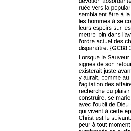
dévotion absorbante
ruée vers la populari
semblaient être à la
les hommes à se con
leurs espoirs sur le
mettre loin dans l’a
l’ordre actuel des c
disparaître. {GC88 
Lorsque le Sauveur a
signes de son retour, 
existerait juste av
y aurait, comme au t
l’agitation des affa
recherche du plaisir
construire, se mari
avec l’oubli de Dieu 
qui vivent à cette é
Christ est le suivan
peur à tout moment