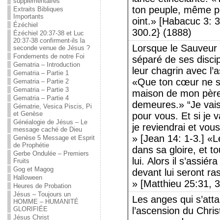
supplémentaires
ton peuple, même po
Extraits Bibliques
Importants
oint.» [Habacuc 3: 3
Ézéchiel
300.2} (1888)
Ézéchiel 20:37-38 et Luc
20:37-38 confirment-ils la
Lorsque le Sauveur é
seconde venue de Jésus ?
Fondements de notre Foi
séparé de ses discip
Gematria – Introduction
leur chagrin avec l’a
Gematria – Partie 1
«Que ton cœur ne so
Gematria – Partie 2
Gematria – Partie 3
maison de mon père,
Gematria – Partie 4
demeures.» “Je vai
Gématrie, Vesica Piscis, Pi
et Genèse
pour vous. Et si je 
Généalogie de Jésus – Le
je reviendrai et vo
message caché de Dieu
» [Jean 14: 1-3.] «L
Genèse 5 Message et Esprit
de Prophétie
dans sa gloire, et t
Gerbe Ondulée – Premiers
lui. Alors il s’assiér
Fruits
Gog et Magog
devant lui seront ra
Halloween
» [Matthieu 25:31, 
Heures de Probation
Jésus – Toujours un
Les anges qui s’atta
HOMME – HUMANITÉ
GLORIFIÉE
l’ascension du Chris
Jésus Christ