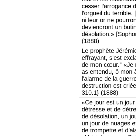
cesser l’arrogance d
l’orgueil du terrible.
ni leur or ne pourron
deviendront un buti
désolation.» [Sopho
(1888)
Le prophète Jérémi
effrayant, s’est exc
de mon cœur.” «Je n
as entendu, ô mon â
l’alarme de la guerr
destruction est crié
310.1} (1888)
«Ce jour est un jour
détresse et de détre
de désolation, un jo
un jour de nuages ​​e
de trompette et d’a