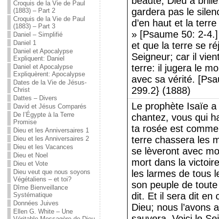
beauté, Dieu a brill
Croquis de la Vie de Paul
gardera pas le silenc
(1883) – Part 2
Croquis de la Vie de Paul
d’en haut et la terr
(1883) – Part 3
» [Psaume 50: 2-4.]
Daniel – Simplifié
Daniel 1
et que la terre se ré
Daniel et Apocalypse
Seigneur; car il vient
Expliquent: Daniel
terre: il jugera le m
Daniel et Apocalypse
Expliquèrent: Apocalypse
avec sa vérité. [Ps
Dates de la Vie de Jésus-
299.2} (1888)
Christ
Dattes – Divers
Le prophète Isaïe a 
David et Jésus Comparés
De l’Égypte à la Terre
chantez, vous qui ha
Promise
ta rosée est comme 
Dieu et les Anniversaires 1
terre chassera les m
Dieu et les Anniversaires 2
Dieu et les Vacances
se lèveront avec mon
Dieu et Noel
mort dans la victoir
Dieu et Vote
Dieu veut que nous soyons
les larmes de tous l
Végétaliens – et toi?
son peuple de toute l
Dîme Bienveillance
dit. Et il sera dit en 
Systématique
Données Juives
Dieu; nous l’avons a
Ellen G. White – Une
sauvera. Voici le Se
Véritable Messagère de Dieu