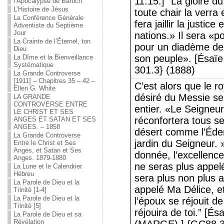
11:15.] “La gloire d
l’Apocalypse de Baruch
L’Histoire de Jésus
toute chair la verr
La Conférence Générale
fera jaillir la justic
Adventiste du Septième
Jour
nations.» Il sera «p
La Crainte de l’Éternel, ton
pour un diadème de 
Dieu
son peuple». [Ésaïe
La Dîme et la Bienveillance
Systématique
301.3} (1888)
La Grande Controverse
[1911] – Chapitres 35 – 42 –
C’est alors que le 
Ellen G. White
désiré du Messie ser
LA GRANDE
CONTROVERSE ENTRE
entier. «Le Seigneur
LE CHRIST ET SES
réconfortera tous ses
ANGES ET SATAN ET SES
ANGES. – 1858
désert comme l’Éde
La Grande Controverse
jardin du Seigneur. »
Entre le Christ et Ses
Anges, et Satan et Ses
donnée, l’excellenc
Anges. 1879-1880
ne seras plus appe
La Lune et le Calendrier
Hébreu
sera plus non plus 
La Parole de Dieu et la
appelé Ma Délice, 
Trinité [1-4]
La Parole de Dieu et la
l’époux se réjouit de
Trinité [5]
réjouira de toi.” [És
La Parole de Dieu et sa
Révélation