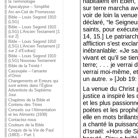
habitaient en Éden, 
la Terminologie
Apocalypse – Simplifié
sur terre marcha ave
Arc-en-Ciel de Promesses
voir de loin la venue 
Bible – Louis Segond 1910
déclaré, “le Seigneu
(LSG)
Bible – Louis Segond 1910
saints, pour exécute
(LSG) L’Ancien Testament [1
14, 15.] Le patriarc
sur 2]
Bible – Louis Segond 1910
affliction s’est exc
(LSG) L’Ancien Testament [2
inébranlable: «Je 
sur 2 d’Esdras]
Bible – Louis Segond 1910
vivant et qu’il se ti
(LSG) Nouveau Testament
terre; . . . je verra
Bible de la Trinité !
verrai moi-même, et
Cassiopée – l’amante
d’Orion
un autre. » [Job 19
Changements et Erreurs qui
sont entrés dans l’Église
La venue du Christ 
Adventiste du Septième
Jour.
justice a inspiré les
Chapitres de la Bible et
et les plus passionn
Contenu des Titres
poètes et les prophè
Conseils sur l’Alimentation
et les Aliments (1938)
elle en mots brillan
Contactez-nous
a chanté la puissanc
Couleurs de la Bible
Croquis de la Vie de Paul
d’Israël: «Hors de Si
(1883) – Part 1