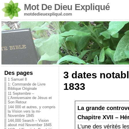
Mot De Dieu Expliqué
motdedieuexpliqué.com
Des pages
3 dates notab
1 Samuel 8
1833
1: Commande de Livre
Biblique Originale
11 Septembre –
L’Anniversaire de Jésus et
Son Retour
144 000 et autres, y compris
La grande controv
la Vision vers la mi-
Novembre 1845
Chapitre XVII – Hé
144,000 Search – Vision
about mid November 1845
L’une des vérités le