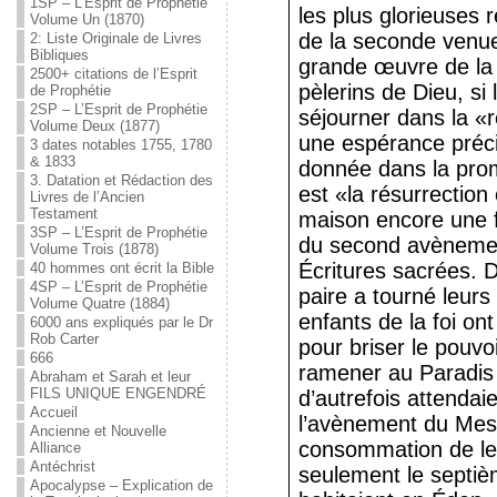
1SP – L’Esprit de Prophétie
les plus glorieuses r
Volume Un (1870)
de la seconde venue
2: Liste Originale de Livres
Bibliques
grande œuvre de la
2500+ citations de l’Esprit
pèlerins de Dieu, si
de Prophétie
2SP – L’Esprit de Prophétie
séjourner dans la «r
Volume Deux (1877)
une espérance préci
3 dates notables 1755, 1780
& 1833
donnée dans la prom
3. Datation et Rédaction des
est «la résurrection
Livres de l’Ancien
Testament
maison encore une f
3SP – L’Esprit de Prophétie
du second avènement
Volume Trois (1878)
Écritures sacrées. D
40 hommes ont écrit la Bible
4SP – L’Esprit de Prophétie
paire a tourné leurs
Volume Quatre (1884)
enfants de la foi on
6000 ans expliqués par le Dr
Rob Carter
pour briser le pouvo
666
ramener au Paradis
Abraham et Sarah et leur
FILS UNIQUE ENGENDRÉ
d’autrefois attendai
Accueil
l’avènement du Mess
Ancienne et Nouvelle
consommation de le
Alliance
Antéchrist
seulement le septi
Apocalypse – Explication de