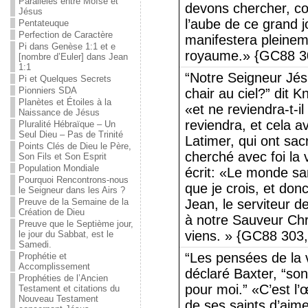
Parallèles entre Moïse et
devons chercher, con
Jésus
l’aube de ce grand j
Pentateuque
Perfection de Caractère
manifestera pleineme
Pi dans Genèse 1:1 et e
royaume.» {GC88 30
[nombre d’Euler] dans Jean
1:1
“Notre Seigneur Jésu
Pi et Quelques Secrets
Pionniers SDA
chair au ciel?” dit 
Planètes et Étoiles à la
«et ne reviendra-t-i
Naissance de Jésus
reviendra, et cela a
Pluralité Hébraïque – Un
Seul Dieu – Pas de Trinité
Latimer, qui ont sacri
Points Clés de Dieu le Père,
cherché avec foi la
Son Fils et Son Esprit
Population Mondiale
écrit: «Le monde sa
Pourquoi Rencontrons-nous
que je crois, et donc 
le Seigneur dans les Airs ?
Preuve de la Semaine de la
Jean, le serviteur 
Création de Dieu
à notre Sauveur Chr
Preuve que le Septième jour,
viens. » {GC88 303,
le jour du Sabbat, est le
Samedi.
“Les pensées de la 
Prophétie et
Accomplissement
déclaré Baxter, “son
Prophéties de l’Ancien
pour moi.” «C’est l’
Testament et citations du
Nouveau Testament
de ses saints d’aime