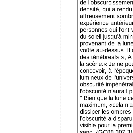
de l’obscurcissemen
densité, qui a rendu
affreusement sombr
expérience antérieur
personnes qui l’ont
du soleil jusqu’à mi
provenant de la lune 
voûte au-dessus. Il 
des ténèbres!» », A
la scène:« Je ne p
concevoir, à l’époq
lumineux de l’univer
obscurité impénétrab
l’obscurité n’aurait
” Bien que la lune ce
maximum, «cela n’a 
dissiper les ombres 
l’obscurité a disparu 
visible pour la premi
sang. {GC88 307,3}