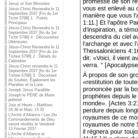
promesse de son re
Jésus et Son Ministère
vous est enlevé au 
Jésus-Christ Reviendra le 11
Septembre 2037 [Fin du 1er
manière que vous l’a
Tichri 5798] 1 : Points
1:11.] Et l’apôtre Pau
Principaux
Jésus-Christ Reviendra le 11
d’inspiration, a té
Septembre 2037 [fin du 1er
descendra du ciel av
Tichri 5798] 4 : Découvertes
Ultérieures
l’archange et avec l
Jésus-Christ Reviendra le 11
Thessaloniciens 4:1
Septembre 2037 [Fin du 1er
Tishrei 5798] 2 : Détails du
dit: «Voici, il vient 
Calendrier
verra. ” [Apocalyps
Jésus-Christ reviendra le 11
Septembre 2037 [fin du 1er
À propos de son grou
Tishrei 5798] 3 : Document
de Soutien. Également les
«restitution de tout
Planètes et la Lune
prononcée par la bo
Joseph Jésus Parallèle
Joseph le PÈRE de Marie
prophètes depuis 
prétend
monde». [Actes 3:21.
Jour et Heure – Matthieu
perdure depuis long
24:36 et Marc 13:32
L’Arche d’Alliance / Les Dix
royaumes de ce mon
Commandements de Dieu
royaumes de notre S
seront révélés le Vendredi
13 Février 2037.
il régnera pour touj
L’Arche d’Alliance et