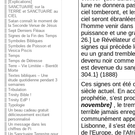
[Explications]
lune ne donnera pas 
SANCTUAIRE sur la
ciel tomberont, et l
TERRE et SANCTUAIRE au
CIEL
ciel seront ébranlées
Satan connaît le moment de
l’homme venir dans 
la Seconde Venue de Jésus
Sept Derniers Fléaux
puissance et une gr
Signes de la Fin des Temps
26.] Le Révélateur d
Symboles Bibliques
signes qui précède 
Symboles de Poisson et
Vesica Piscis
eu un grand tremblem
Temps
devenu noir comme u
Temps de Détresse
Terre – Vie Limitée – Bientôt
est devenue du sang
Morte
304.1} (1888)
Textes bibliques – Une
étude quotidienne pendant 3
Ces signes ont été 
semaines
Tribulation
siècle actuel. En a
Trinity Bible !
prophétie, s’est pro
Trinity EdP !
novembre]
, le tre
Typologie
Un beau cadeau gratuit
terrible jamais enre
délicieusement excitant
communément appel
personnalisé
Un message dans les
Lisbonne, il s’est é
chiffres de Pi
de l’Europe, de l’Af
Un Sanctuaire Terrestre pour