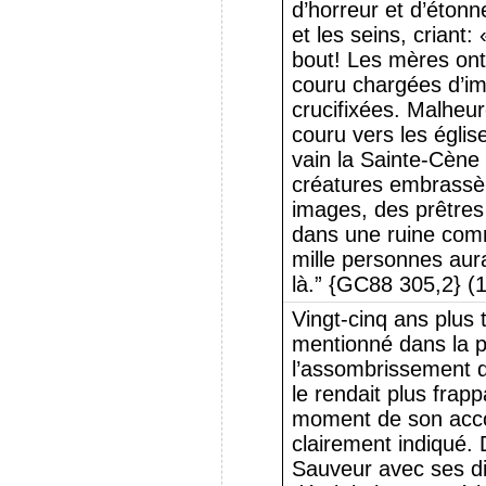
d’horreur et d’étonn
et les seins, criant
bout! Les mères ont 
couru chargées d’i
crucifixées. Malhe
couru vers les églis
vain la Sainte-Cène
créatures embrassèr
images, des prêtres
dans une ruine comm
mille personnes aura
là.” {GC88 305,2} (
Vingt-cinq ans plus t
mentionné dans la p
l’assombrissement du
le rendait plus frappa
moment de son acco
clairement indiqué.
Sauveur avec ses dis