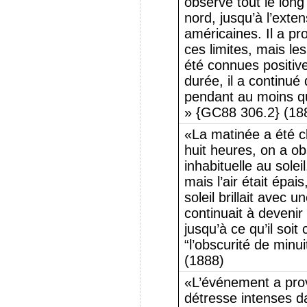
observé tout le long
nord, jusqu’à l’exte
américaines. Il a p
ces limites, mais le
été connues positiv
durée, il a continué
pendant au moins q
» {GC88 306.2} (18
«La matinée a été cl
huit heures, on a o
inhabituelle au solei
mais l’air était épai
soleil brillait avec 
continuait à devenir
jusqu’à ce qu’il soit 
“l’obscurité de minu
(1888)
«L’événement a pro
détresse intenses da