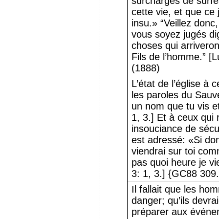
surchargés de surfes
cette vie, et que ce 
insu.» “Veillez donc,
vous soyez jugés di
choses qui arriveron
Fils de l’homme.” [
(1888)
L’état de l’église à
les paroles du Sauv
un nom que tu vis e
1, 3.] Et à ceux qui 
insouciance de sécur
est adressé: «Si don
viendrai sur toi com
pas quoi heure je vi
3: 1, 3.] {GC88 309
Il fallait que les ho
danger; qu’ils devrai
préparer aux événeme