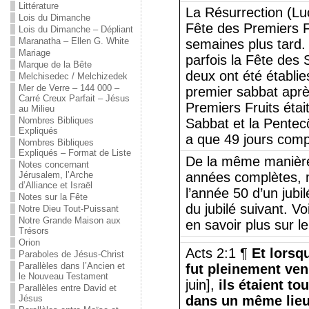
Littérature
La Résurrection (Luc
Lois du Dimanche
Fête des Premiers Fr
Lois du Dimanche – Dépliant
Maranatha – Ellen G. White
semaines plus tard. 
Mariage
parfois la Fête des
Marque de la Bête
deux ont été établie
Melchisedec / Melchizedek
Mer de Verre – 144 000 –
premier sabbat aprè
Carré Creux Parfait – Jésus
Premiers Fruits était
au Milieu
Nombres Bibliques
Sabbat et la Pentecôt
Expliqués
a que 49 jours comp
Nombres Bibliques
Expliqués – Format de Liste
De la même manière,
Notes concernant
Jérusalem, l’Arche
années complètes, 
d’Alliance et Israël
l’année 50 d’un jubi
Notes sur la Fête
du jubilé suivant. Vo
Notre Dieu Tout-Puissant
Notre Grande Maison aux
en savoir plus sur l
Trésors
Orion
Acts 2:1 ¶
Et lorsq
Paraboles de Jésus-Christ
Parallèles dans l’Ancien et
fut pleinement ve
le Nouveau Testament
juin],
ils étaient t
Parallèles entre David et
Jésus
dans un même lieu