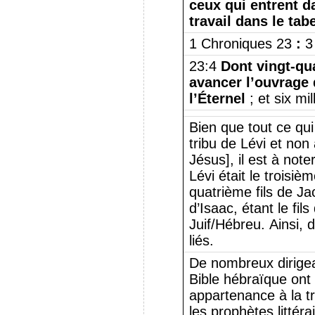
ceux qui entrent da
travail dans le tab
1 Chroniques 23
:
3
23:4
Dont vingt-qua
avancer l’ouvrage 
l’Éternel
; et six mil
Bien que tout ce qui
tribu de Lévi et non
Jésus], il est à note
Lévi était le troisièm
quatrième fils de Ja
d’Isaac, étant le fil
Juif/Hébreu. Ainsi, d
liés.
De nombreux dirigean
Bible hébraïque ont
appartenance à la t
les prophètes littér