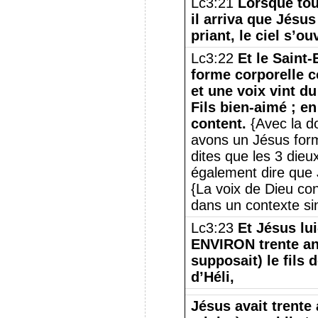
Lc3:21
Lorsque tou
il arriva que Jésus
priant, le ciel s’ouv
Lc3:22
Et le Saint
forme corporelle 
et une voix vint du
Fils bien-aimé ; en
content.
{Avec la do
avons un Jésus for
dites que les 3 dieu
également dire que 
{La voix de Dieu co
dans un contexte sin
Lc3:23
Et Jésus l
ENVIRON trente an
supposait) le fils d
d’Héli,
Jésus avait trente