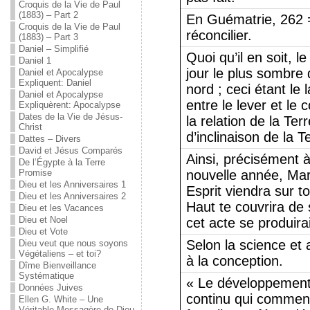
Croquis de la Vie de Paul
(1883) – Part 2
En Guématrie, 262 =
Croquis de la Vie de Paul
réconcilier.
(1883) – Part 3
Daniel – Simplifié
Quoi qu’il en soit, l
Daniel 1
jour le plus sombre
Daniel et Apocalypse
Expliquent: Daniel
nord ; ceci étant le
Daniel et Apocalypse
entre le lever et le 
Expliquèrent: Apocalypse
Dates de la Vie de Jésus-
la relation de la Terr
Christ
d’inclinaison de la Te
Dattes – Divers
David et Jésus Comparés
Ainsi, précisément 
De l’Égypte à la Terre
Promise
nouvelle année, Mari
Dieu et les Anniversaires 1
Esprit viendra sur to
Dieu et les Anniversaires 2
Haut te couvrira de
Dieu et les Vacances
Dieu et Noel
cet acte se produir
Dieu et Vote
Selon la science et
Dieu veut que nous soyons
Végétaliens – et toi?
à la conception.
Dîme Bienveillance
Systématique
« Le développement
Données Juives
continu qui commen
Ellen G. White – Une
Véritable Messagère de Dieu