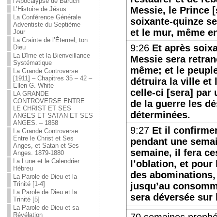
l’Apocalypse de Baruch
Messie, le Prince 
L’Histoire de Jésus
La Conférence Générale
soixante-quinze se
Adventiste du Septième
et le mur, même e
Jour
La Crainte de l’Éternel, ton
9:26
Et après soix
Dieu
La Dîme et la Bienveillance
Messie sera retran
Systématique
même; et le peuple
La Grande Controverse
[1911] – Chapitres 35 – 42 –
détruira la ville et
Ellen G. White
celle-ci [sera] par 
LA GRANDE
CONTROVERSE ENTRE
de la guerre les d
LE CHRIST ET SES
déterminées.
ANGES ET SATAN ET SES
ANGES. – 1858
9:27
Et il confirme
La Grande Controverse
Entre le Christ et Ses
pendant une semain
Anges, et Satan et Ses
semaine, il fera ce
Anges. 1879-1880
La Lune et le Calendrier
l’oblation, et pour
Hébreu
des abominations, 
La Parole de Dieu et la
Trinité [1-4]
jusqu’au consomma
La Parole de Dieu et la
sera déversée sur 
Trinité [5]
La Parole de Dieu et sa
Révélation