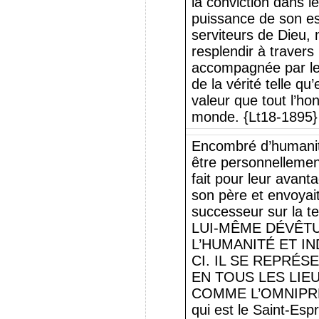
la conviction dans l
puissance de son esp
serviteurs de Dieu, 
resplendir à travers 
accompagnée par le 
de la vérité telle qu
valeur que tout l’ho
monde. {Lt18-1895}
Encombré d’humanit
être personnellement
fait pour leur avantag
son père et envoyait
successeur sur la 
LUI-MÊME DÉVÊTU
L’HUMANITÉ ET I
CI. IL SE REPRÉ
EN TOUS LES LIEU
COMME L’OMNIPRÉS
qui est le Saint-Esp