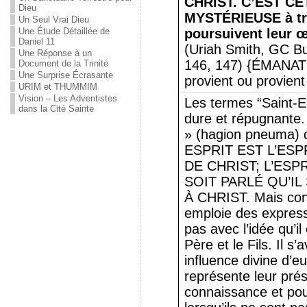
CHRIST. C’EST C
Dieu
MYSTÉRIEUSE à tra
Un Seul Vrai Dieu
Une Étude Détaillée de
poursuivent leur œ
Daniel 11
(Uriah Smith, GC Bu
Une Réponse à un
146, 147) {ÉMANAT
Document de la Trinité
Une Surprise Écrasante
provient ou provient
URIM et THUMMIM
Vision – Les Adventistes
Les termes “Saint-Es
dans la Cité Sainte
dure et répugnante. 
» (hagion pneuma) 
ESPRIT EST L’ESPR
DE CHRIST; L’ESP
SOIT PARLÉ QU’IL
À CHRIST. Mais conc
emploie des express
pas avec l’idée qu’
Père et le Fils. Il s’
influence divine d’e
représente leur prés
connaissance et pouv