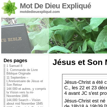
Mot De Dieu Expliqué
motdedieuexpliqué.com
Des pages
Jésus et Son 
1 Samuel 8
1: Commande de Livre
Biblique Originale
11 Septembre –
L’Anniversaire de Jésus et
Jésus-Christ a été c
Son Retour
C., les 22 et 23 déc
144 000 et autres, y compris
la Vision vers la mi-
4 avant JC s’est pr
Novembre 1845
144,000 Search – Vision
Jésus-Christ est né 
about mid November 1845
de 18h18 à 19h39 [