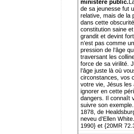
ministère public.
L
de sa jeunesse fut u
relative, mais de la 
dans cette obscurité
constitution saine et
grandit et devint for
n’est pas comme un
pression de l’âge q
traversant les collin
force de sa virilité.
l’âge juste là où v
circonstances, vos c
votre vie, Jésus les
ignorer en cette péri
dangers. Il connaît v
suivre son exemple.
1878, de Healdsburg
neveu d’Ellen White
1990} et {20MR 72.