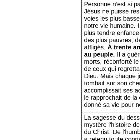
Personne n’est si pa
Jésus ne puisse resse
voies les plus basse
notre vie humaine. I
plus tendre enfance 
des plus pauvres, d
affligés.
À trente a
au peuple.
Il a gué
morts, réconforté le
de ceux qui regrettai
Dieu. Mais chaque jo
tombait sur son che
accomplissait ses a
le rapprochait de la 
donné sa vie pour 
La sagesse du desse
mystère l’histoire d
du Christ. De l’hum
a retenu toute conna