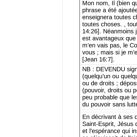
Mon nom, Il (bien qu
phrase a été ajoutée
enseignera toutes c
toutes choses. , tou
14:26]. Néanmoins je
est avantageux que je
m’en vais pas, le C
vous ; mais si je m’e
[Jean 16:7].
NB : DEVENDU signif
(quelqu’un ou quelq
ou de droits ; dépos
(pouvoir, droits ou 
peu probable que l
du pouvoir sans lutt
En décrivant à ses d
Saint-Esprit, Jésus c
et l’espérance qui i