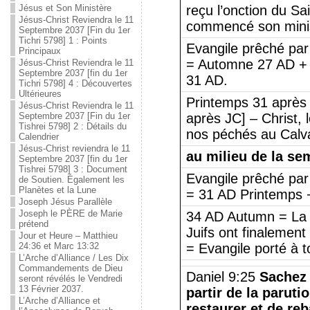
Jésus et Son Ministère
reçu l’onction du Sa
Jésus-Christ Reviendra le 11
commencé son mini
Septembre 2037 [Fin du 1er
Tichri 5798] 1 : Points
Evangile prêché par
Principaux
= Automne 27 AD + 
Jésus-Christ Reviendra le 11
Septembre 2037 [fin du 1er
31 AD.
Tichri 5798] 4 : Découvertes
Ultérieures
Printemps 31 après 
Jésus-Christ Reviendra le 11
Septembre 2037 [Fin du 1er
après JC] – Christ, l
Tishrei 5798] 2 : Détails du
nos péchés au Calva
Calendrier
Jésus-Christ reviendra le 11
au milieu de la se
Septembre 2037 [fin du 1er
Tishrei 5798] 3 : Document
Evangile prêché par
de Soutien. Également les
Planètes et la Lune
= 31 AD Printemps 
Joseph Jésus Parallèle
Joseph le PÈRE de Marie
34 AD Autumn = La l
prétend
Juifs ont finalement 
Jour et Heure – Matthieu
24:36 et Marc 13:32
= Evangile porté à t
L’Arche d’Alliance / Les Dix
Commandements de Dieu
Daniel 9:25
Sachez
seront révélés le Vendredi
13 Février 2037.
partir de la paru
L’Arche d’Alliance et
restaurer et de re