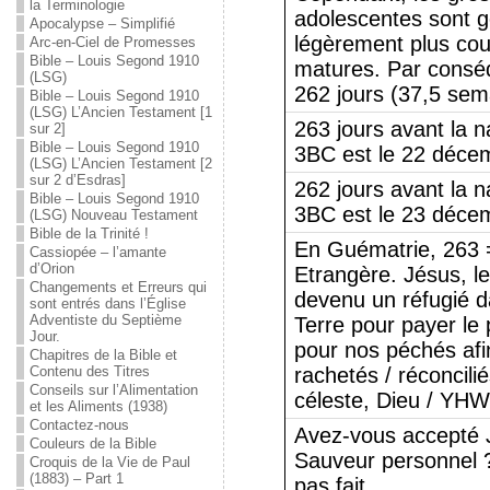
la Terminologie
adolescentes sont 
Apocalypse – Simplifié
légèrement plus cou
Arc-en-Ciel de Promesses
Bible – Louis Segond 1910
matures. Par consé
(LSG)
262 jours (37,5 sema
Bible – Louis Segond 1910
(LSG) L’Ancien Testament [1
263 jours avant la 
sur 2]
Bible – Louis Segond 1910
3BC est le 22 déce
(LSG) L’Ancien Testament [2
sur 2 d’Esdras]
262 jours avant la 
Bible – Louis Segond 1910
3BC est le 23 déce
(LSG) Nouveau Testament
Bible de la Trinité !
En Guématrie, 263 
Cassiopée – l’amante
d’Orion
Etrangère. Jésus, le
Changements et Erreurs qui
devenu un réfugié d
sont entrés dans l’Église
Adventiste du Septième
Terre pour payer le 
Jour.
pour nos péchés afi
Chapitres de la Bible et
Contenu des Titres
rachetés / réconcil
Conseils sur l’Alimentation
céleste, Dieu / YH
et les Aliments (1938)
Contactez-nous
Avez-vous accepté 
Couleurs de la Bible
Sauveur personnel 
Croquis de la Vie de Paul
(1883) – Part 1
pas fait.