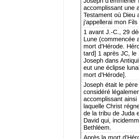
Joseph d’emmener M
accomplissant une a
Testament où Dieu av
j’appellerai mon Fils
1 avant J.-C., 29 dé
Lune (commencée au
mort d’Hérode. Héro
tard] 1 après JC, le
Joseph dans Antiquit
eut une éclipse lun
mort d’Hérode].
Joseph était le père
considéré légalem
accomplissant ainsi 
laquelle Christ régn
de la tribu de Juda e
David qui, incidemm
Bethléem.
Après la mort d’Hér