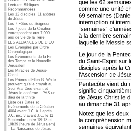
que les 62 semaines
Lectures Bibliques
comme une unité ch
Recommandées
Les 12 disciples, 11 apôtres
69 semaines (Daniel
de Jésus
interruption ni inter
Les 7 Fêtes du Seigneur
“semaines” d’années
Les 7 jours de la Création
correspondent aux 7 000
à la dernière semai
ans de vie de la Terre
laquelle le Messie se
LES ALLIANCES DE DIEU
Les Évangiles par Ordre
Chronologique
Le jour de la Pent
Les Événements de la Fin
du Saint-Esprit sur 
des Temps et la Nouvelle
Jérusalem
disciples après la Cr
Les Miracles de Jésus-
l’Ascension de Jésus
Christ
Les Prières d’Ellen G. White
Pentecôte vient du 
prouvent qu’elle croyait au
Seul Vrai Dieu vivant et
signifie cinquantième
Jésus le confirme – PAS un
de Jésus-Christ le 
dieu de la trinité
Liste des Dates et
au dimanche 31 aprè
Événements de la Création
4004 avant J.C. à 1 aprés
Notez que les deux 
J.C. inc. 3 avant J.C. le 11
la compréhension mo
Septembre entre 18h18 et
19h39 [heure de Jérusalem]
semaines équivalant 
– La Naissance de Jésus