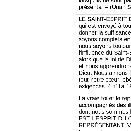
lorsqu’ils ne sont p
présents. – (Uriah 
LE SAINT-ESPRIT 
qui est envoyé à to
donner la suffisance
soyons complets en 
nous soyons toujour
l’influence du Saint
alors que la loi de D
et nous apprendrons 
Dieu. Nous aimons le
tout notre cœur, ob
exigences. {Lt11a-1
La vraie foi et le r
accompagnés des ill
dont nous sommes 
EST L’ESPRIT DU 
REPRÉSENTANT. Voic