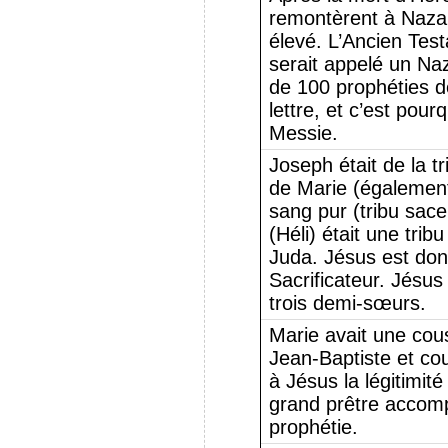
remontèrent à Nazar
élevé. L’Ancien Test
serait appelé un Na
de 100 prophéties d
lettre, et c’est pourqu
Messie.
Joseph était de la t
de Marie (également
sang pur (tribu sace
(Héli) était une tri
Juda. Jésus est donc
Sacrificateur. Jésus
trois demi-sœurs.
Marie avait une cou
Jean-Baptiste et co
à Jésus la légitimit
grand prêtre accomp
prophétie.