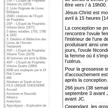
1SP – L’Esprit de Prophétie
être vers / à 19h00.
Volume Un (1870)
2: Liste Originale de Livres
Jésus-Christ est mo
Bibliques
2500+ citations de l’Esprit
avril à 15 heures [1
de Prophétie
2SP – L’Esprit de Prophétie
La conception se pr
Volume Deux (1877)
3 dates notables 1755, 1780
rencontre l’ovule fe
& 1833
l’intérieur de l’une
3. Datation et Rédaction des
Livres de l’Ancien
produisant ainsi une
Testament
jours, l’ovule fécon
3SP – L’Esprit de Prophétie
Volume Trois (1878)
la femme où il s’imp
40 hommes ont écrit la Bible
l’utérus.
4SP – L’Esprit de Prophétie
Volume Quatre (1884)
Pour la grossesse s
6000 ans expliqués par le Dr
Rob Carter
d’accouchement est
666
après la conception.
Abraham et Sarah et leur
FILS UNIQUE ENGENDRÉ
266 jours (38 semai
Accueil
septembre 3 avant 
Ancienne et Nouvelle
Alliance
avant JC.
Antéchrist
Apocalypse – Explication de
Cependant, les gros