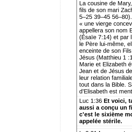
La cousine de Mary, 
fils de son mari Zac
5–25 39–45 56–80). 
« une vierge concevr
appellera son nom 
(Ésaïe 7:14) et par 
le Père lui-même, e
enceinte de son Fils
Jésus (Matthieu 1 :
Marie et Elizabeth é
Jean et de Jésus de
leur relation familia
tout dans la Bible. S
d’Elisabeth est ment
Luc 1:36
Et voici, 
aussi a conçu un fi
c’est le sixième mo
appelée stérile.