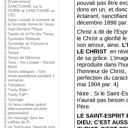
[Explications]
pouvait pas être exce
SANCTUAIRE sur la
dons en un, et donc l
TERRE et SANCTUAIRE au
CIEL
éclairant, sanctifian
Satan connaît le moment de
décembre 1898 par.
la Seconde Venue de Jésus
Sept Derniers Fléaux
Christ a dit de l’Esp
Signes de la Fin des Temps
le Christ a glorifié 
Symboles Bibliques
Symboles de Poisson et
son amour, ainsi
L
Vesica Piscis
LE CHRIST
en révé
Temps
de sa grâce. L’imag
Temps de Détresse
Terre – Vie Limitée – Bientôt
reproduite dans l’h
Morte
l’honneur de Christ,
Textes bibliques – Une
étude quotidienne pendant 3
perfection du carac
semaines
mai 1904 par. 4}
Tribulation
Trinity Bible !
Note : Si le Saint-Esp
Trinity EdP !
n’aurait pas besoin d
Typologie
Un beau cadeau gratuit
Père.
délicieusement excitant
personnalisé
LE SAINT-ESPRIT 
Un message dans les
DIEU; C’EST AUSS
chiffres de Pi
Un Sanctuaire Terrestre pour