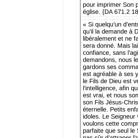
pour imprimer Son p
église. {DA 671.2 1
« Si quelqu’un d’en
qu’il la demande à D
libéralement et ne fa
sera donné. Mais la
confiance, sans l’ag
demandons, nous le
gardons ses comman
est agréable à ses 
le Fils de Dieu est 
l’intelligence, afin 
est vrai, et nous so
son Fils Jésus-Christ
éternelle. Petits en
idoles. Le Seigneur 
voulons cette comp
parfaite que seul le
pas sûr d’attraper l