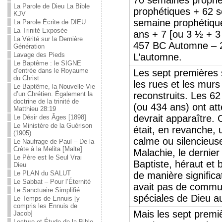
70 semaines prophé
La Parole de Dieu La Bible
prophétiques + 62 
KJV
semaine prophétique
La Parole Écrite de DIEU
La Trinité Exposée
ans + 7 [ou 3 ½ + 3
La Vérité sur la Dernière
457 BC Automne – 
Génération
Lavage des Pieds
L’automne.
Le Baptême : le SIGNE
d’entrée dans le Royaume
Les sept premières 
du Christ
les rues et les mur
Le Baptême, la Nouvelle Vie
d’un Chrétien. Également la
reconstruits. Les 6
doctrine de la trinité de
(ou 434 ans) ont at
Matthieu 28:19
devrait apparaître.
Le Désir des Âges [1898]
Le Ministère de la Guérison
était, en revanche, 
(1905)
calme ou silencieus
Le Naufrage de Paul – De la
Crète à la Melita [Malte]
Malachie, le dernier
Le Père est le Seul Vrai
Baptiste, héraut et 
Dieu
Le PLAN du SALUT
de manière significat
Le Sabbat – Pour l’Éternité
avait pas de commu
Le Sanctuaire Simplifié
spéciales de Dieu a
Le Temps de Ennuis [y
compris les Ennuis de
Mais les sept premi
Jacob]
Lecture et Étude de la Bible