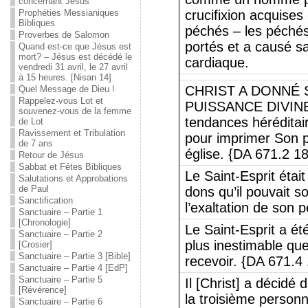
concernant Jésus
Prophéties Messianiques
crucifixion acquises
Bibliques
péchés – les péchés 
Proverbes de Salomon
portés et a causé s
Quand est-ce que Jésus est
mort? – Jésus est décédé le
cardiaque.
vendredi 31 avril, le 27 avril
à 15 heures. [Nisan 14]
CHRIST A DONNÉ
Quel Message de Dieu !
Rappelez-vous Lot et
PUISSANCE DIVINE p
souvenez-vous de la femme
tendances héréditair
de Lot
Ravissement et Tribulation
pour imprimer Son p
de 7 ans
église. {DA 671.2 1
Retour de Jésus
Sabbat et Fêtes Bibliques
Le Saint-Esprit était
Salutations et Approbations
de Paul
dons qu’il pouvait so
Sanctification
l’exaltation de son 
Sanctuaire – Partie 1
[Chronologie]
Le Saint-Esprit a é
Sanctuaire – Partie 2
plus inestimable qu
[Crosier]
Sanctuaire – Partie 3 [Bible]
recevoir. {DA 671.4
Sanctuaire – Partie 4 [EdP]
Sanctuaire – Partie 5
Il [Christ] a décidé
[Révérence]
la troisième personn
Sanctuaire – Partie 6