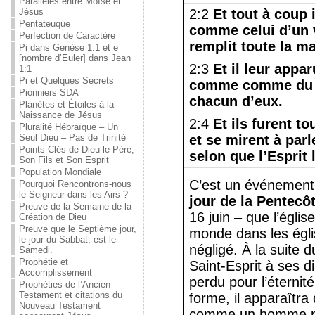
Parallèles entre Moïse et
Jésus
2:2
Et tout à coup i
Pentateuque
comme celui d’un v
Perfection de Caractère
remplit toute la ma
Pi dans Genèse 1:1 et e
[nombre d’Euler] dans Jean
2:3
Et il leur appa
1:1
Pi et Quelques Secrets
comme comme du feu
Pionniers SDA
chacun d’eux.
Planètes et Étoiles à la
Naissance de Jésus
2:4
Et ils furent t
Pluralité Hébraïque – Un
Seul Dieu – Pas de Trinité
et se mirent à parl
Points Clés de Dieu le Père,
selon que l’Esprit 
Son Fils et Son Esprit
Population Mondiale
C’est un événement 
Pourquoi Rencontrons-nous
le Seigneur dans les Airs ?
jour de la Pentecô
Preuve de la Semaine de la
16 juin – que l’églis
Création de Dieu
Preuve que le Septième jour,
monde dans les égli
le jour du Sabbat, est le
négligé. À la suite 
Samedi.
Prophétie et
Saint-Esprit à ses d
Accomplissement
perdu pour l’éterni
Prophéties de l’Ancien
Testament et citations du
forme, il apparaîtra
Nouveau Testament
comme un homme por