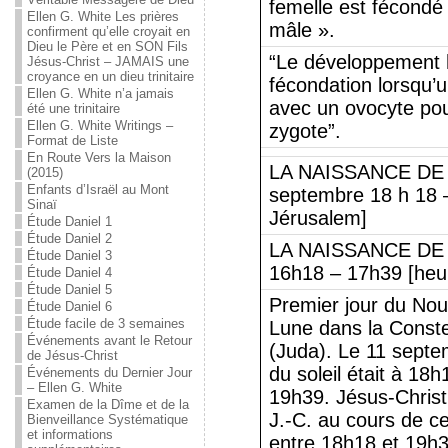
femelle est fécondé
Ellen G. White Les prières
mâle ».
confirment qu’elle croyait en
Dieu le Père et en SON Fils
“Le développement
Jésus-Christ – JAMAIS une
croyance en un dieu trinitaire
fécondation lorsqu’
Ellen G. White n’a jamais
avec un ovocyte pour
été une trinitaire
Ellen G. White Writings –
zygote”.
Format de Liste
En Route Vers la Maison
LA NAISSANCE DE J
(2015)
Enfants d’Israël au Mont
septembre 18 h 18 
Sinaï
Jérusalem]
Étude Daniel 1
Étude Daniel 2
LA NAISSANCE DE 
Étude Daniel 3
16h18 – 17h39 [heur
Étude Daniel 4
Étude Daniel 5
Premier jour du Nouv
Étude Daniel 6
Étude facile de 3 semaines
Lune dans la Conste
Événements avant le Retour
(Juda). Le 11 septem
de Jésus-Christ
du soleil était à 18h
Événements du Dernier Jour
– Ellen G. White
19h39. Jésus-Christ
Examen de la Dîme et de la
J.-C. au cours de c
Bienveillance Systématique
et informations
entre 18h18 et 19h3