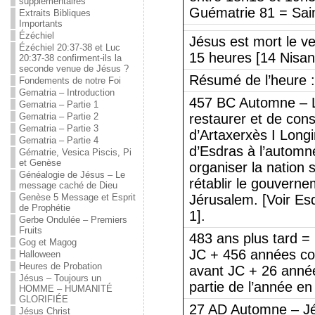
supplémentaires
Guématrie 81 = Sai
Extraits Bibliques
Importants
Ézéchiel
Jésus est mort le ve
Ézéchiel 20:37-38 et Luc
15 heures [14 Nisan
20:37-38 confirment-ils la
seconde venue de Jésus ?
Résumé de l’heure :
Fondements de notre Foi
Gematria – Introduction
457 BC Automne –
Gematria – Partie 1
Gematria – Partie 2
restaurer et de con
Gematria – Partie 3
d’Artaxerxès I Long
Gematria – Partie 4
d’Esdras à l’automne
Gématrie, Vesica Piscis, Pi
et Genèse
organiser la nation
Généalogie de Jésus – Le
rétablir le gouvernem
message caché de Dieu
Genèse 5 Message et Esprit
Jérusalem. [Voir Es
de Prophétie
1].
Gerbe Ondulée – Premiers
Fruits
483 ans plus tard =
Gog et Magog
JC + 456 années comp
Halloween
Heures de Probation
avant JC + 26 année
Jésus – Toujours un
partie de l’année en
HOMME – HUMANITÉ
GLORIFIÉE
27 AD Automne – Jé
Jésus Christ