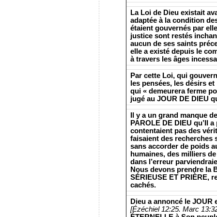
La Loi de Dieu existait av
adaptée à la condition de
étaient gouvernés par elle
justice sont restés inchang
aucun de ses saints préc
elle a existé depuis le c
à travers les âges incessan
Par cette Loi, qui gouvern
les pensées, les désirs et 
qui « demeurera ferme pou
jugé au JOUR DE DIEU qu
Il y a un grand manque
PAROLE DE DIEU qu’Il ​​a 
contentaient pas des vérité
faisaient des recherches
sans accorder de poids a
humaines, des milliers d
dans l’erreur parviendraie
Nous devons prendre la B
SÉRIEUSE ET PRIÈRE, rec
cachés.
Dieu a annoncé le JOUR e
[Ézéchiel 12:25. Marc 13:32
ÉTERNELLE à Son peupl