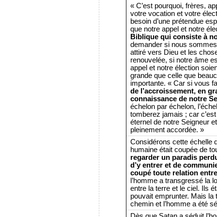
« C’est pourquoi, frères, ap
votre vocation et votre élec
besoin d’une prétendue es
que notre appel et notre élec
Biblique qui consiste à n
demander si nous sommes vr
attiré vers Dieu et les chos
renouvelée, si notre âme e
appel et notre élection soien
grande que celle que beauc
importante. « Car si vous f
de l’accroissement, en gr
connaissance de notre Se
échelon par échelon, l’éche
tomberez jamais ; car c’est
éternel de notre Seigneur 
pleinement accordée. »
Considérons cette échelle q
humaine était coupée de tou
regarder un paradis perd
d’y entrer et de communie
coupé toute relation entre l
l’homme a transgressé la lo
entre la terre et le ciel. Ils
pouvait emprunter. Mais la t
chemin et l’homme a été sé
Dès que Satan a séduit l’ho