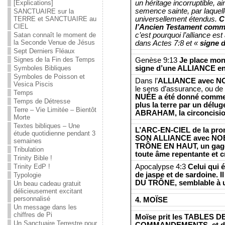
un héritage incorruptible, a
[Explications]
semence sainte, par laquelle
SANCTUAIRE sur la
universellement étendus.
C
TERRE et SANCTUAIRE au
CIEL
l’Ancien Testament comme
c’est pourquoi l’alliance es
Satan connaît le moment de
la Seconde Venue de Jésus
dans Actes 7:8 et «
signe d
Sept Derniers Fléaux
Signes de la Fin des Temps
Genèse 9:13
Je place mon
signe d’une ALLIANCE en
Symboles Bibliques
Symboles de Poisson et
Dans l’
ALLIANCE avec N
Vesica Piscis
le sens d’assurance, ou de 
Temps
NUÉE a été donné comme s
Temps de Détresse
plus la terre par un délug
Terre – Vie Limitée – Bientôt
ABRAHAM, la circoncision 
Morte
Textes bibliques – Une
L’ARC-EN-CIEL de la prom
étude quotidienne pendant 3
SON ALLIANCE avec NOÉ, 
semaines
TRÔNE EN HAUT, un gage 
Tribulation
toute âme repentante et c
Trinity Bible !
Apocalypse 4:3
Celui qui é
Trinity EdP !
de jaspe et de sardoine.
Typologie
DU TRÔNE, semblable à 
Un beau cadeau gratuit
délicieusement excitant
personnalisé
4. MOÏSE
Un message dans les
chiffres de Pi
Moïse prit les TABLES D
Un Sanctuaire Terrestre pour
COMMANDEMENTS, et des