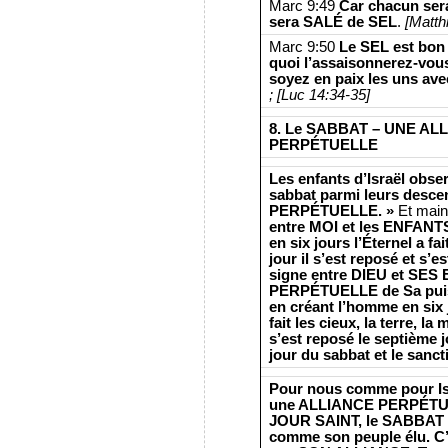
Marc 9:49
Car chacun ser
sera SALÉ de SEL
.
[Matthi
Marc 9:50
Le SEL est bon 
quoi l’assaisonnerez-vou
soyez en paix les uns avec
; [Luc 14:34-35]
8. Le SABBAT – UNE A
PERPÉTUELLE
Les enfants d’Israël obse
sabbat parmi leurs des
PERPÉTUELLE. »
Et main
entre MOI et les ENFANTS
en six jours l’Éternel a fai
jour il s’est reposé et s’e
signe entre DIEU et SES
PERPÉTUELLE de Sa puiss
en créant l’homme en six j
fait les cieux, la terre, la 
s’est reposé le septième j
jour du sabbat et le sancti
Pour nous comme pour Is
une ALLIANCE PERPÉTUEL
JOUR SAINT, le SABBAT es
comme son peuple élu. C’