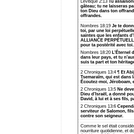
Lévitique 2:13
Tu assaison
gâteau; tu ne laisseras 
ton Dieu dans ton offrand
offrandes.
Nombres 18:19
Je te donne,
toi, par une loi perpétuel
saintes que les enfants d’I
ALLIANCE PERPÉTUELLE du
pour ta postérité avec toi.
Nombres 18:20
L’Éternel 
dans leur pays, et tu n’au
suis ta part et ton héritag
2 Chroniques 13:4 ¶
Et Abi
Tsemaraïm, qui est dans l
Écoutez-moi, Jéroboam, et
2 Chroniques 13:5
Ne devez
Dieu d’Israël, a donné pou
David, à lui et à ses fil
2 Chroniques 13:6
Cependa
serviteur de Salomon, fils 
contre son seigneur.
Comme le sel était considé
nourriture quotidienne, et d