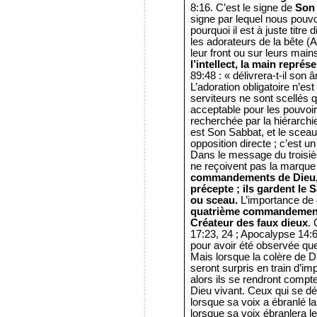
8:16. C’est le signe de
Son 
signe par lequel nous pouvo
pourquoi il est à juste titre d
les adorateurs de la bête 
leur front ou sur leurs ma
l’intellect, la main représ
89:48 : « délivrera-t-il son
L’adoration obligatoire n’es
serviteurs ne sont scellés q
acceptable pour les pouvoir
recherchée par la hiérarchi
est Son Sabbat, et le sceau
opposition directe ; c’est un 
Dans le message du troisi
ne reçoivent pas la marque
commandements de Dieu, e
précepte ; ils gardent le 
ou sceau.
L’importance de 
quatrième commandement es
Créateur des faux dieux
.
17:23, 24 ; Apocalypse 14:6, 
pour avoir été observée que
Mais lorsque la colère de D
seront surpris en train d’im
alors ils se rendront compt
Dieu vivant. Ceux qui se dé
lorsque sa voix a ébranlé la
lorsque sa voix ébranlera le