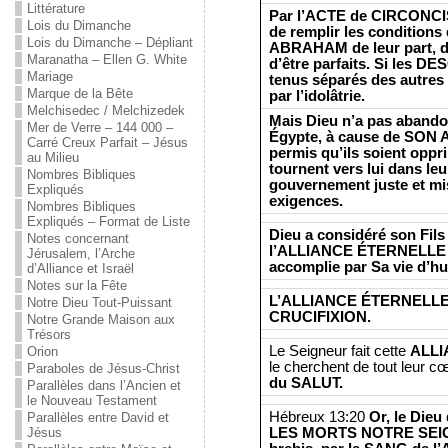
Littérature
Par l’ACTE de CIRCONCIS
Lois du Dimanche
de remplir les condition
Lois du Dimanche – Dépliant
ABRAHAM de leur part, de
Maranatha – Ellen G. White
d’être parfaits. Si les
Mariage
tenus séparés des autres n
Marque de la Bête
par l’idolâtrie.
Melchisedec / Melchizedek
Mais Dieu n’a pas abandon
Mer de Verre – 144 000 –
Égypte, à cause de SON
Carré Creux Parfait – Jésus
permis qu’ils soient oppri
au Milieu
tournent vers lui dans le
Nombres Bibliques
gouvernement juste et mi
Expliqués
exigences.
Nombres Bibliques
Expliqués – Format de Liste
Dieu a considéré son Fils
Notes concernant
l’ALLIANCE ÉTERNELLE et
Jérusalem, l’Arche
accomplie par Sa vie d’hum
d’Alliance et Israël
Notes sur la Fête
L’ALLIANCE ÉTERNELLE e
Notre Dieu Tout-Puissant
CRUCIFIXION.
Notre Grande Maison aux
Trésors
Le Seigneur fait cette
ALLI
Orion
le cherchent de tout leur 
Paraboles de Jésus-Christ
du SALUT.
Parallèles dans l’Ancien et
le Nouveau Testament
Hébreux 13:20
Or, le Die
Parallèles entre David et
LES MORTS NOTRE SEIGN
Jésus