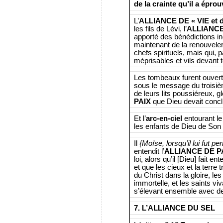
de la crainte qu’il a épr
L’
ALLIANCE DE « VIE et 
les fils de Lévi, l’
ALLIANC
apporté des bénédictions in
maintenant de la renouveler
chefs spirituels, mais qui, 
méprisables et vils devant t
Les tombeaux furent ouverts
sous le message du troisièm
de leurs lits poussiéreux, gl
PAIX
que Dieu devait conclu
Et l’
arc-en-ciel
entourant le
les enfants de Dieu de Son
Il
{Moïse, lorsqu’il lui fut 
entendit l’
ALLIANCE DE P
loi, alors qu’il [Dieu] fait 
et que les cieux et la terre 
du Christ dans la gloire, le
immortelle, et les saints vi
s’élevant ensemble avec des
7. L’ALLIANCE DU SEL