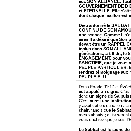
eux SON ALLIANCE. Toute
GOUVERNEMENT DE DIEU 
et ÉTERNELLE. Elle s’atta
dont chaque maillon est 
Dieu a donné le SABBAT à
CONTINU DE SON AMOUR 
obéissance. Comme Il s’est
ainsi Il a désiré que Son 
devait être un RAPPEL C
inclus dans SON ALLIAN
générations, a-t-Il dit,
ENGAGEMENT, pour vous q
SANCTIFIE, que je vous a
PEUPLE PARTICULIER. Et
rendrez témoignage aux n
PEUPLE ÉLU.
Dans Exode 31:17 et Ézéchi
est appelé un signe
. C’es
donc
un signe de Sa puiss
C’est
aussi une institutio
y avait cette distinction : la
chair
, tandis que
le Sabbat
mes sabbats ; et ils seront
vous sachiez que je suis l’É
Le Sabbat est le signe de 