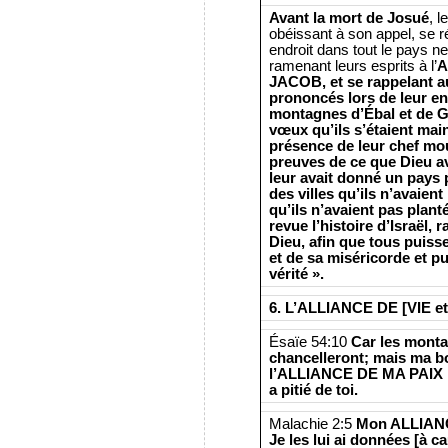
Avant la mort de Josué
, l
obéissant à son appel, se 
endroit dans tout le pays n
ramenant leurs esprits à l’
A
JACOB, et se rappelant au
prononcés lors de leur en
montagnes d’Ébal et de G
vœux qu’ils s’étaient mai
présence de leur chef mou
preuves de ce que Dieu a
leur avait donné un pays p
des villes qu’ils n’avaient
qu’ils n’avaient pas plant
revue l’histoire d’Israël,
Dieu, afin que tous puiss
et de sa miséricorde et pui
vérité ».
6. L’ALLIANCE DE [VIE et
Ésaïe 54:10
Car les montag
chancelleront; mais ma bon
l’ALLIANCE DE MA PAIX ne 
a pitié de toi.
Malachie 2:5
Mon ALLIANCE
Je les lui ai données [à ca