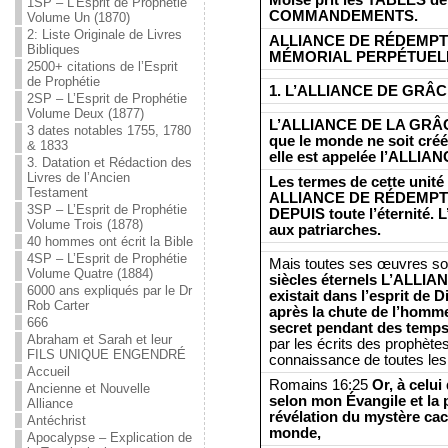
1SP – L’Esprit de Prophétie
COMMANDEMENTS.
Volume Un (1870)
2: Liste Originale de Livres
ALLIANCE DE RÉDEMPTI
Bibliques
MÉMORIAL PERPÉTUELL
2500+ citations de l’Esprit
de Prophétie
1. L’ALLIANCE DE GRÂ
2SP – L’Esprit de Prophétie
Volume Deux (1877)
L’ALLIANCE DE LA GRÂC
3 dates notables 1755, 1780
que le monde ne soit créé
& 1833
elle est appelée l’ALLI
3. Datation et Rédaction des
Livres de l’Ancien
Les termes de cette unité
Testament
ALLIANCE DE RÉDEMPTION
3SP – L’Esprit de Prophétie
DEPUIS toute l’éternité.
Volume Trois (1878)
aux patriarches.
40 hommes ont écrit la Bible
4SP – L’Esprit de Prophétie
Mais toutes ses œuvres so
Volume Quatre (1884)
siècles éternels L’ALLI
6000 ans expliqués par le Dr
existait dans l’esprit de 
Rob Carter
après la chute de l’homm
666
secret pendant des temps
Abraham et Sarah et leur
par les écrits des prophètes,
FILS UNIQUE ENGENDRÉ
connaissance de toutes les n
Accueil
Romains 16:25
Or, à celui
Ancienne et Nouvelle
selon mon Évangile et la 
Alliance
révélation du mystère c
Antéchrist
monde,
Apocalypse – Explication de