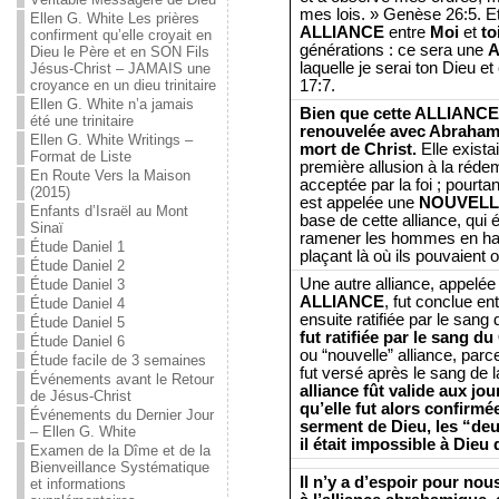
mes lois. » Genèse 26:5. Et l
Ellen G. White Les prières
ALLIANCE
entre
Moi
et
to
confirment qu’elle croyait en
générations : ce sera une
A
Dieu le Père et en SON Fils
laquelle je serai ton Dieu et
Jésus-Christ – JAMAIS une
17:7.
croyance en un dieu trinitaire
Ellen G. White n’a jamais
Bien que cette ALLIANCE 
été une trinitaire
renouvelée avec Abraham, e
Ellen G. White Writings –
mort de Christ.
Elle exista
Format de Liste
première allusion à la rédem
En Route Vers la Maison
acceptée par la foi ; pourtant,
(2015)
est appelée une
NOUVELL
Enfants d’Israël au Mont
base de cette alliance, qui
Sinaï
ramener les hommes en harm
Étude Daniel 1
plaçant là où ils pouvaient o
Étude Daniel 2
Une autre alliance, appelée 
Étude Daniel 3
ALLIANCE
, fut conclue en
Étude Daniel 4
ensuite ratifiée par le sang 
Étude Daniel 5
fut ratifiée par le sang du
Étude Daniel 6
ou “nouvelle” alliance, parce
Étude facile de 3 semaines
fut versé après le sang de l
Événements avant le Retour
alliance fût valide aux jo
de Jésus-Christ
qu’elle fut alors confirmée
Événements du Dernier Jour
serment de Dieu, les “de
– Ellen G. White
il était impossible à Dieu 
Examen de la Dîme et de la
Bienveillance Systématique
Il n’y a d’espoir pour n
et informations