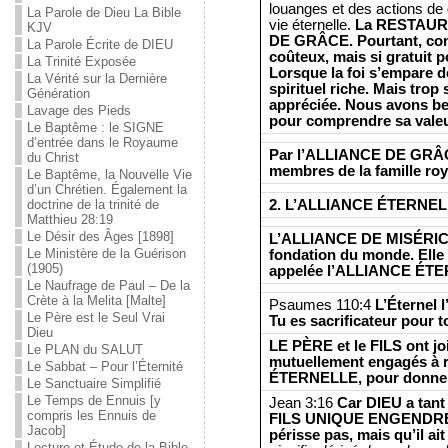
louanges et des actions de g
La Parole de Dieu La Bible
vie éternelle.
La RESTAURA
KJV
DE GRÂCE. Pourtant, com
La Parole Écrite de DIEU
coûteux, mais si gratuit p
La Trinité Exposée
Lorsque la foi s’empare de
La Vérité sur la Dernière
spirituel riche. Mais trop
Génération
appréciée. Nous avons be
Lavage des Pieds
pour comprendre sa valeu
Le Baptême : le SIGNE
d’entrée dans le Royaume
Par l’ALLIANCE DE GRÂCE
du Christ
membres de la famille roy
Le Baptême, la Nouvelle Vie
d’un Chrétien. Également la
2. L’ALLIANCE ÉTERNE
doctrine de la trinité de
Matthieu 28:19
Le Désir des Âges [1898]
L’ALLIANCE DE MISÉRICO
Le Ministère de la Guérison
fondation du monde. Elle 
(1905)
appelée l’ALLIANCE ÉT
Le Naufrage de Paul – De la
Crète à la Melita [Malte]
Psaumes 110:4
L’Éternel l
Le Père est le Seul Vrai
Tu es sacrificateur pour 
Dieu
LE PÈRE et le FILS ont jo
Le PLAN du SALUT
mutuellement engagés à r
Le Sabbat – Pour l’Éternité
ÉTERNELLE, pour donner 
Le Sanctuaire Simplifié
Le Temps de Ennuis [y
Jean 3:16
Car DIEU a tan
compris les Ennuis de
FILS UNIQUE ENGENDRÉ, a
Jacob]
périsse pas, mais qu’il ait 
Lecture et Étude de la Bible