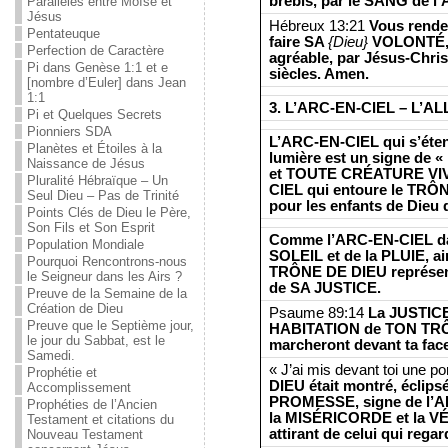
brebis, par le SANG de
Parallèles entre Moïse et
Jésus
Hébreux 13:21
Vous rende
Pentateuque
faire SA
{Dieu}
VOLONTÉ, f
Perfection de Caractère
agréable, par Jésus-Christ
Pi dans Genèse 1:1 et e
siècles. Amen.
[nombre d’Euler] dans Jean
1:1
3. L’ARC-EN-CIEL – L’
Pi et Quelques Secrets
Pionniers SDA
L’ARC-EN-CIEL qui s’éten
Planètes et Étoiles à la
lumière est un signe de
Naissance de Jésus
et TOUTE CRÉATURE VI
Pluralité Hébraïque – Un
CIEL qui entoure le TRÔ
Seul Dieu – Pas de Trinité
pour les enfants de Dieu
Points Clés de Dieu le Père,
Son Fils et Son Esprit
Comme l’ARC-EN-CIEL da
Population Mondiale
SOLEIL et de la PLUIE, a
Pourquoi Rencontrons-nous
TRÔNE DE DIEU représen
le Seigneur dans les Airs ?
de SA JUSTICE.
Preuve de la Semaine de la
Création de Dieu
Psaume 89:14
La JUSTICE
Preuve que le Septième jour,
HABITATION de TON TRÔ
le jour du Sabbat, est le
marcheront devant ta face
Samedi.
« J’ai mis devant toi une po
Prophétie et
DIEU était montré, éclips
Accomplissement
PROMESSE, signe de l’
Prophéties de l’Ancien
la MISÉRICORDE et la VÉ
Testament et citations du
attirant de celui qui rega
Nouveau Testament