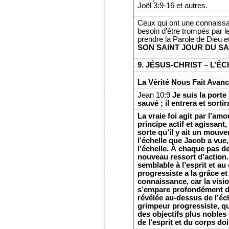
Joël 3:9-16 et autres.
Ceux qui ont une connaissanc
besoin d’être trompés par l
prendre la Parole de Dieu et
SON SAINT JOUR DU S
9. JÉSUS-CHRIST – L’ÉC
La Vérité Nous Fait Avanc
Jean 10:9
Je suis la porte 
sauvé ; il entrera et sorti
La vraie foi agit par l’amo
principe actif et agissant,
sorte qu’il y ait un mouv
l’échelle que Jacob a vue
l’échelle. À chaque pas de
nouveau ressort d’action.
semblable à l’esprit et au
progressiste a la grâce et
connaissance, car la visi
s’empare profondément de 
révélée au-dessus de l’éch
grimpeur progressiste, qui
des objectifs plus nobles 
de l’esprit et du corps do