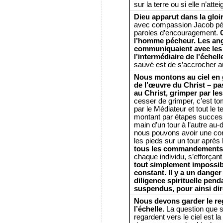
sur la terre ou si elle n’atte
Dieu apparut dans la gloi
avec compassion Jacob péc
paroles d’encouragement.
l’homme pécheur. Les ang
communiquaient avec les h
l’intermédiaire de l’échell
sauvé est de s’accrocher au
Nous montons au ciel en g
de l’œuvre du Christ – pa
au Christ, grimper par les
cesser de grimper, c’est to
par le Médiateur et tout le 
montant par étapes successi
main d’un tour à l’autre au
nous pouvons avoir une co
les pieds sur un tour après
tous les commandements
chaque individu, s’efforçan
tout simplement impossibl
constant. Il y a un danger 
diligence spirituelle pe
suspendus, pour ainsi dire,
Nous devons garder le re
l’échelle.
La question que 
regardent vers le ciel est l