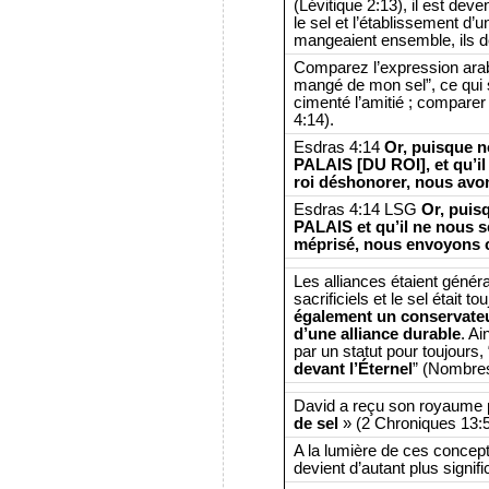
(Lévitique 2:13), il est deven
le sel et l’établissement d
mangeaient ensemble, ils d
Comparez l’expression arabe 
mangé de mon sel”, ce qui sig
cimenté l’amitié ; comparer
4:14).
Esdras 4:14
Or, puisque
PALAIS [DU ROI], et qu’il
roi déshonorer, nous avons
Esdras 4:14 LSG
Or, pui
PALAIS et qu’il ne nous s
méprisé, nous envoyons ce
Les alliances étaient géné
sacrificiels et le sel était 
également un conservate
d’une alliance durable
. Ai
par un statut pour toujours,
devant l’Éternel
” (Nombres
David a reçu son royaume p
de sel
» (2 Chroniques 13:5
A la lumière de ces concep
devient d’autant plus signifi