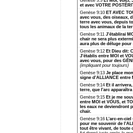
Genèse 9:9
Et Moi, voici
et avec VOTRE POSTÉRIT
Genèse 9:10
ET AVEC TO
avec vous, des oiseaux, du
terre avec vous, depuis t
tous les animaux de la ter
Genèse 9:11
J’établirai 
chair ne sera plus extermi
aura plus de déluge pour d
Genèse 9:12
Et Dieu dit: 
J’établis entre MOI et V
avec vous, pour des G
{impliquant pour toujours}
Genèse 9:13
Je place mon
signe d’ALLIANCE entre 
Genèse 9:14
Et il arriver
terre, que l’arc apparaîtr
Genèse 9:15
Et je me sou
entre MOI et VOUS, et TO
les eaux ne deviendront p
chair.
Genèse 9:16
L’arc-en-ciel 
pour me souvenir de l’A
tout être vivant, de toute c
fut donné juste après le gr