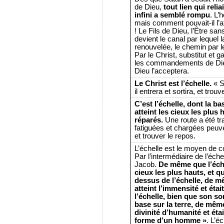
de Dieu,
tout lien qui reli
infini a semblé rompu
. L’
mais comment pouvait-il l’a
! Le Fils de Dieu, l’Être san
devient le canal par lequel
renouvelée, le chemin par le
Par le Christ, substitut et
les commandements de Dieu.
Dieu l’acceptera.
Le Christ est l’échelle.
« S
il entrera et sortira, et tro
C’est l’échelle, dont la b
atteint les cieux les plus
réparés.
Une route a été tr
fatiguées et chargées peuve
et trouver le repos.
L’échelle est le moyen de 
Par l’intermédiaire de l’éch
Jacob.
De même que l’éche
cieux les plus hauts, et qu
dessus de l’échelle, de m
atteint l’immensité et éta
l’échelle, bien que son so
base sur la terre, de même
divinité d’humanité et éta
forme d’un homme »
. L’éc