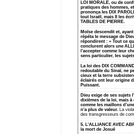
LOI MORALE, ou de confu
pratiques des hommes, et 
prononça les DIX PAROLE
tout Israël, mais Il les 
TABLES DE PIERRE.
Moïse descendit et, ayant 
répéta le message de Dieu
répondirent : « Tout ce que
conclurent alors une ALL
l’accepter comme leur chef
sens particulier, les sujet
La loi des DIX COMMAN
redoutable du Sinaï, ne p
cieux et la terre subsiste
éclairés ont leur origin
Puissant.
Dieu exige de ses sujets 
dixièmes de la loi, mais à
comme les maillons d’une c
n’a plus de valeur.
La viol
des transgresseurs de c
5. L’ALLIANCE AVEC AB
la mort de Josué