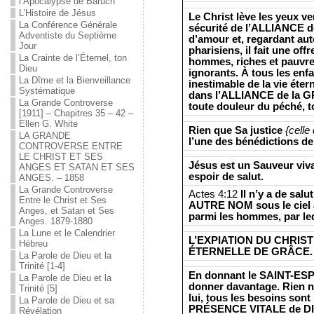
l’Apocalypse de Baruch
L’Histoire de Jésus
Le Christ lève les yeux ve
La Conférence Générale
sécurité de l’ALLIANCE 
Adventiste du Septième
d’amour et, regardant auto
Jour
pharisiens, il fait une off
La Crainte de l’Éternel, ton
hommes, riches et pauvres,
Dieu
ignorants. À tous les enf
La Dîme et la Bienveillance
inestimable de la vie étern
Systématique
dans l’ALLIANCE de la GR
La Grande Controverse
toute douleur du péché, t
[1911] – Chapitres 35 – 42 –
Ellen G. White
Rien que Sa justice
{celle
LA GRANDE
l’une des bénédictions 
CONTROVERSE ENTRE
LE CHRIST ET SES
Jésus est un Sauveur vivan
ANGES ET SATAN ET SES
espoir de salut.
ANGES. – 1858
La Grande Controverse
Actes 4:12
Il n’y a de sal
Entre le Christ et Ses
AUTRE NOM sous le ciel a
Anges, et Satan et Ses
parmi les hommes, par le
Anges. 1879-1880
La Lune et le Calendrier
L’EXPIATION DU CHRIST a
Hébreu
ÉTERNELLE DE GRÂCE.
La Parole de Dieu et la
Trinité [1-4]
En donnant le SAINT-ESPR
La Parole de Dieu et la
donner davantage. Rien n
Trinité [5]
lui, tous les besoins sont
La Parole de Dieu et sa
PRÉSENCE VITALE de D
Révélation