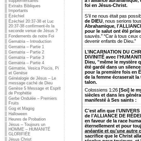
à l’alliance abrahamique
supplémentaires
foi en Jésus-Christ.
Extraits Bibliques
Importants
S’il ne nous était pas possi
Ézéchiel
de DIEU
, nous serions tou
Ézéchiel 20:37-38 et Luc
Abrahamique, l’ALLIANCE
20:37-38 confirment-ils la
seconde venue de Jésus ?
pour le salut ont été prise
sauvés.” “Car à tous ceux qu
Fondements de notre Foi
devenir enfants de Dieu.”
Gematria – Introduction
Gematria – Partie 1
L’INCARNATION DU CHRIS
Gematria – Partie 2
DIVINITÉ avec l’HUMANITÉ
Gematria – Partie 3
Dieu, “même le mystère qui
Gematria – Partie 4
été gardé dans un silence 
Gématrie, Vesica Piscis, Pi
pour la première fois en 
et Genèse
de la femme écraserait la t
Généalogie de Jésus – Le
talon.
message caché de Dieu
Genèse 5 Message et Esprit
Colossiens 1:26
[Soi] le m
de Prophétie
siècles et dans les génér
Gerbe Ondulée – Premiers
manifesté à Ses saints :
Fruits
Gog et Magog
C’est afin que l’UNIVERS
Halloween
de l’ALLIANCE DE RÉDEMP
Heures de Probation
en faveur de la race hum
Jésus – Toujours un
éternellement et pour tou
HOMME – HUMANITÉ
anéantie et qu’une autre c
GLORIFIÉE
sacrifice que le Christ all
Jésus Christ
résolus pour toujours, et 