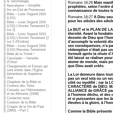
la Terminologie
Romains 16:26
Mais manif
Apocalypse – Simplifié
prophètes, selon l’ordre d
Arc-en-Ciel de Promesses
connaissance de toutes les
Bible – Louis Segond 1910
Romains 16:27
A Dieu seul
(LSG)
pour les siècles des sièc
Bible – Louis Segond 1910
(LSG) L’Ancien Testament [1
Le BUT et le PLAN DE LA
sur 2]
éternité. Avant la fondati
Bible – Louis Segond 1910
dessein de Dieu que l’hom
(LSG) L’Ancien Testament [2
d’accomplir la volonté di
sur 2 d’Esdras]
ses conséquences, n’a pa
Bible – Louis Segond 1910
rédemption n’était pas un
(LSG) Nouveau Testament
formulé après la chute d’
Bible de la Trinité !
été laissé se réaliser pou
Cassiopée – l’amante
atome de monde, mais p
d’Orion
que Dieu avait créés.
Changements et Erreurs qui
sont entrés dans l’Église
Adventiste du Septième
La Loi demeure dans toute 
Jour.
pas un seul iota ou un seul
Chapitres de la Bible et
côté ou modifié ; car la
Contenu des Titres
CARACTÈRE de DIEU. Mais
Conseils sur l’Alimentation
ALLIANCE de GRÂCE par l
et les Aliments (1938)
à l’homme déchu, et des 
Contactez-nous
et si puissantes que les 
Couleurs de la Bible
élevées à la gloire, à l’ho
Croquis de la Vie de Paul
(1883) – Part 1
Comme la Bible présente d