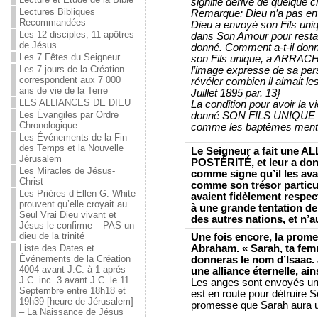
signifie dérivé de quelque c
Lectures Bibliques
Remarque: Dieu n’a pas env
Recommandées
Dieu a envoyé son Fils uniqu
Les 12 disciples, 11 apôtres
dans Son Amour pour resta
de Jésus
donné. Comment a-t-il donn
Les 7 Fêtes du Seigneur
son Fils unique, a ARRACH
Les 7 jours de la Création
l’image expresse de sa pers
correspondent aux 7 000
révéler combien il aimait 
ans de vie de la Terre
Juillet 1895 par. 13}
LES ALLIANCES DE DIEU
La condition pour avoir la v
Les Évangiles par Ordre
donné SON FILS UNIQUE E
Chronologique
comme les baptêmes menti
Les Événements de la Fin
des Temps et la Nouvelle
Le Seigneur a fait une
Jérusalem
POSTÉRITÉ, et leur a donné
Les Miracles de Jésus-
comme signe qu’il les ava
Christ
comme son trésor particu
Les Prières d’Ellen G. White
avaient fidèlement respect
prouvent qu’elle croyait au
à une grande tentation de
Seul Vrai Dieu vivant et
des autres nations, et n’au
Jésus le confirme – PAS un
dieu de la trinité
Une fois encore, la prome
Abraham. « Sarah, ta femme
Liste des Dates et
Événements de la Création
donneras le nom d’Isaac. J
4004 avant J.C. à 1 aprés
une alliance éternelle, ai
J.C. inc. 3 avant J.C. le 11
Les anges sont envoyés une
Septembre entre 18h18 et
est en route pour détruire S
19h39 [heure de Jérusalem]
promesse que Sarah aura un
– La Naissance de Jésus