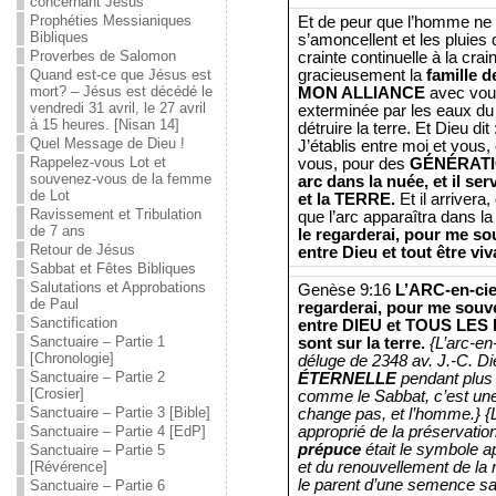
concernant Jésus
Prophéties Messianiques
Et de peur que l’homme ne soi
Bibliques
s’amoncellent et les pluies 
Proverbes de Salomon
crainte continuelle à la cra
gracieusement la
famille 
Quand est-ce que Jésus est
mort? – Jésus est décédé le
MON ALLIANCE
avec vous
vendredi 31 avril, le 27 avril
exterminée par les eaux du d
à 15 heures. [Nisan 14]
détruire la terre. Et Dieu dit 
Quel Message de Dieu !
J’établis entre moi et vous,
Rappelez-vous Lot et
vous, pour des
GÉNÉRATI
souvenez-vous de la femme
arc dans la nuée, et il s
de Lot
et la TERRE.
Et il arrivera
Ravissement et Tribulation
que l’arc apparaîtra dans l
de 7 ans
le regarderai, pour me 
Retour de Jésus
entre Dieu et tout être viv
Sabbat et Fêtes Bibliques
Salutations et Approbations
Genèse 9:16
L’ARC-en-ciel
de Paul
regarderai, pour me so
Sanctification
entre DIEU et TOUS LES 
Sanctuaire – Partie 1
sont sur la terre.
{L’arc-en
[Chronologie]
déluge de 2348 av. J.-C. D
Sanctuaire – Partie 2
ÉTERNELLE
pendant plus 
[Crosier]
comme le Sabbat, c’est un
Sanctuaire – Partie 3 [Bible]
change pas, et l’homme.} {L
approprié de la préservation 
Sanctuaire – Partie 4 [EdP]
prépuce
était le symbole a
Sanctuaire – Partie 5
et du renouvellement de la n
[Révérence]
le parent d’une semence sa
Sanctuaire – Partie 6