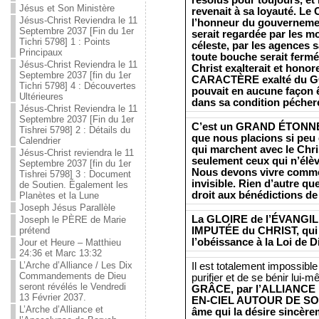
Jésus et Son Ministère
revenait à sa loyauté. Le 
Jésus-Christ Reviendra le 11
l’honneur du gouvernem
Septembre 2037 [Fin du 1er
serait regardée par les m
Tichri 5798] 1 : Points
céleste, par les agences s
Principaux
toute bouche serait fermée.
Jésus-Christ Reviendra le 11
Christ exalterait et honorer
Septembre 2037 [fin du 1er
CARACTÈRE exalté du 
Tichri 5798] 4 : Découvertes
pouvait en aucune façon 
Ultérieures
dans sa condition pécher
Jésus-Christ Reviendra le 11
Septembre 2037 [Fin du 1er
C’est un GRAND ÉTONN
Tishrei 5798] 2 : Détails du
que nous placions si peu
Calendrier
qui marchent avec le Chri
Jésus-Christ reviendra le 11
seulement ceux qui n’élèv
Septembre 2037 [fin du 1er
Nous devons vivre comme 
Tishrei 5798] 3 : Document
invisible. Rien d’autre qu
de Soutien. Également les
droit aux bénédictions 
Planètes et la Lune
Joseph Jésus Parallèle
La GLOIRE de l’ÉVANGIL
Joseph le PÈRE de Marie
IMPUTÉE du CHRIST, qui f
prétend
l’obéissance à la Loi de D
Jour et Heure – Matthieu
24:36 et Marc 13:32
L’Arche d’Alliance / Les Dix
Il est totalement impossible
Commandements de Dieu
purifier et de se bénir lui-
seront révélés le Vendredi
GRÂCE, par l’ALLIANCE 
13 Février 2037.
EN-CIEL AUTOUR DE SON
L’Arche d’Alliance et
âme qui la désire sincère