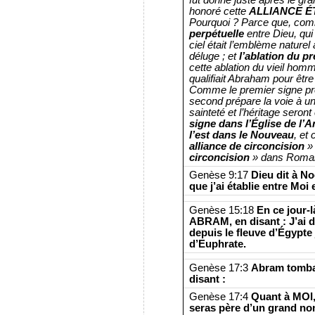
honoré cette
ALLIANCE É
Pourquoi ? Parce que, com
perpétuelle
entre Dieu, qui
ciel était l’emblème naturel
déluge ; et
l’ablation du p
cette ablation du vieil hom
qualifiait Abraham pour êtr
Comme le premier signe préfi
second prépare la voie à un
sainteté et l’héritage seron
signe dans l’Église de l
l’est dans le Nouveau
, et
alliance de circoncision
» 
circoncision
» dans Romai
Genèse 9:17
Dieu dit à No
que j’ai établie entre Moi
Genèse 15:18
En ce jour-
ABRAM, en disant : J’ai
depuis le fleuve d’Égypte
d’Euphrate.
Genèse 17:3
Abram tomba s
disant :
Genèse 17:4
Quant à MOI,
seras père d’un grand no