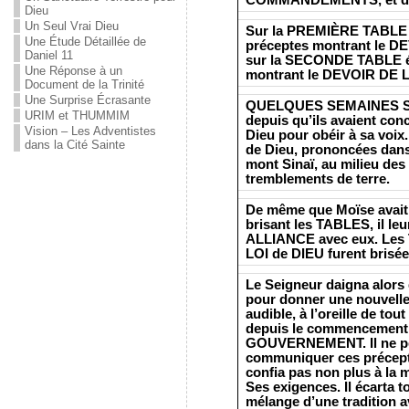
Dieu
Un Seul Vrai Dieu
Sur la PREMIÈRE TABLE D
Une Étude Détaillée de
préceptes montrant le D
Daniel 11
sur la SECONDE TABLE éta
Une Réponse à un
montrant le DEVOIR D
Document de la Trinité
Une Surprise Écrasante
QUELQUES SEMAINES SE
URIM et THUMMIM
depuis qu’ils avaient co
Vision – Les Adventistes
Dieu pour obéir à sa voix. 
dans la Cité Sainte
de Dieu, prononcées dans
mont Sinaï, au milieu des 
tremblements de terre.
De même que Moïse avait
brisant les TABLES, il leu
ALLIANCE avec eux. Les T
LOI de DIEU furent brisée
Le Seigneur daigna alors
pour donner une nouvelle 
audible, à l’oreille de tout
depuis le commencemen
GOUVERNEMENT. Il ne pe
communiquer ces précepte
confia pas non plus à la 
Ses exigences. Il écarta t
mélange d’une traditio