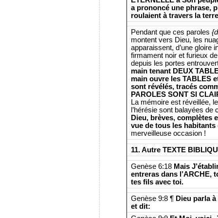
a prononcé une phrase, pu
roulaient à travers la terre
Pendant que ces paroles
{
montent vers Dieu, les nuage
apparaissent, d’une gloire i
firmament noir et furieux d
depuis les portes entrouver
main tenant DEUX TABLE
main ouvre les TABLES
sont révélés, tracés com
PAROLES SONT SI CLAI
La mémoire est réveillée, le
l’hérésie sont balayées de 
Dieu, brèves, complètes et
vue de tous les habitants
merveilleuse occasion !
11. Autre TEXTE BIBLI
Genèse 6:18
Mais J’établ
entreras dans l’ARCHE, to
tes fils avec toi.
Genèse 9:8 ¶
Dieu parla à 
et dit: