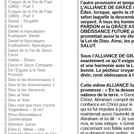
Croquis de la Vie de Paul
l’autre provisoire et tem
(1883) – Part 2
L’ALLIANCE DE GRÂCE fu
Croquis de la Vie de Paul
Éden, lorsque, après la c
(1883) – Part 3
selon laquelle la descend
Daniel – Simplifié
serpent. À tous les homme
Daniel 1
PARDON et la GRÂCE AS
OBÉISSANCE FUTURE par l
Daniel et Apocalypse
Expliquent: Daniel
promettait aussi la vie éte
la Loi de Dieu. Ainsi, le
Daniel et Apocalypse
Expliquèrent: Apocalypse
SALUT.
Dates de la Vie de Jésus-
Christ
Sous l’ALLIANCE DE GRÂ
Dattes – Divers
exactement ce qu’il exige
David et Jésus Comparés
et une harmonie avec la Lo
bonne. Le pécheur croyant
De l’Égypte à la Terre
Promise
divin, rend obéissance à l
Dieu et les Anniversaires 1
Dieu et les Anniversaires 2
Cette même ALLIANCE fut
promesse : « En ta desce
Dieu et les Vacances
nations de la terre. »
Genès
Dieu et Noel
Christ. Abraham comprit donc
Dieu et Vote
confiance en Christ pour le
Dieu veut que nous soyons
qui lui fut imputée à justice. 
Végétaliens – et toi?
maintenait aussi l’autorité d
Dîme Bienveillance
Abraham et lui dit : « Je s
Systématique
moi, et sois intègre. » Ge
Données Juives
concernant son fidèle servi
Ellen G. White – Une
et a observé mes ordres,
Véritable Messagère de Dieu