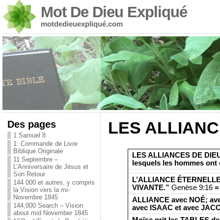
Mot De Dieu Expliqué
motdedieuexpliqué.com
Des pages
LES ALLIANC
1 Samuel 8
1: Commande de Livre
Biblique Originale
LES ALLIANCES DE DIEU –
11 Septembre –
lesquels les hommes ont c
L’Anniversaire de Jésus et
Son Retour
L’ALLIANCE ÉTERNELLE
144 000 et autres, y compris
VIVANTE.”
Genèse 9:16
=
la Vision vers la mi-
Novembre 1845
ALLIANCE avec NOÉ; av
144,000 Search – Vision
avec ISAAC et avec JAC
about mid November 1845
Moïse prit les TABLES de