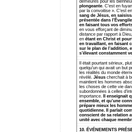
demeures pour les bienheu
plongeante
. C’est en fuya
par la convoitise ». C’est e
sang de Jésus, en saisiss
présentée dans l’Évangile.
en faisant tous vos effor
en vous efforçant de dimin
distance par rapport à Dieu
en
étant en Christ et pour
en travaillant, en faisant 
sur le plan de l’addition,
s’élevant constamment ve
Il était pourtant sérieux, p
quelqu’un qui avait un but p
les réalités du monde étern
révélé.
Jésus
cherchait à b
maintient les hommes absorb
les choses de cette vie dan
subordonnées à celles d’intér
importance.
Il enseignait q
ensemble, et qu’une conna
prépare mieux les hommes 
quotidienne. Il parlait co
conscient de sa relation 
unité avec chaque membre
10. ÉVÉNEMENTS PRÉS