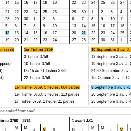
14
15
16
17
18
19
22
23
24
25
26
27
21
22
23
24
25
26
29
30
1
2
3
4
28
29
30
1
2
3
6
7
8
9
10
11
5
6
7
8
9
10
13
14
15
16
17
18
12
13
14
15
16
17
20
21
22
23
24
25
19
20
21
22
23
24
27
28
29
30
31
1
ashanah)
1er Tishrei 3759
10 Septembre 3 av. J.
3 Tishrei 3759
12 Septembre 3 av. J.-
ppour)
10 Tishrei 3759
19 Septembre 3 av. J.-
t)
Du 15 au 21 Tishrei 3759
24-30 Septembre 3 av. 
et)
22 Tishrei 3759
1er Octobre 3 av. J.-C.
1er Tishrei 3759, 5 heures, 604 parties
9 Septembre 3 av. J.-C.
1er Tishrei 3760, 3 heures, 113 parties
28 Septembre 2 av. J.-
17 Tishrei 3759, 1 heure, 21 parties
25 Septembre 3 av. J.-
e/calendar/?roman=0
breu 3760 – 3761
1 avant J.C.
M
M
M
M
L
J
V
S
D
L
J
V