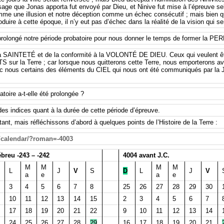
age que Jonas apporta fut envoyé par Dieu, et Ninive fut mise à l’épreuve s
me une illusion et notre déception comme un échec consécutif ; mais bien 
duire à cette époque, il n’y eut pas d’échec dans la réalité de la vision qui se
prolongé notre période probatoire pour nous donner le temps de former 
e la SAINTETÉ et de la conformité à la VOLONTÉ DE DIEU. Ceux qui veulent 
S sur la Terre ; car lorsque nous quitterons cette Terre, nous emporterons av
c nous certains des éléments du CIEL qui nous ont été communiqués par l
toire a-t-elle été prolongée ?
des indices quant à la durée de cette période d’épreuve.
ant, mais réfléchissons d’abord à quelques points de l’Histoire de la Terre :
e/calendar/?roman=-4003
breu -243 – -242
4004 avant J.C.
M
M
M
M
L
J
V
S
D
L
J
V
a
e
a
e
3
4
5
6
7
8
25
26
27
28
29
30
10
11
12
13
14
15
2
3
4
5
6
7
17
18
19
20
21
22
9
10
11
12
13
14
24
25
26
27
28
29
16
17
18
19
20
21