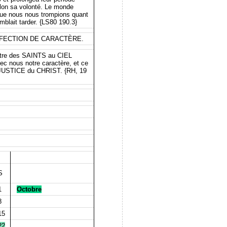
elon sa volonté. Le monde
que nous nous trompions quant
mblait tarder. {LS80 190.3}
la PERFECTION DE CARACTÈRE.
être des SAINTS au CIEL
ec nous notre caractère, et ce
a JUSTICE du CHRIST. {RH, 19
S
1
Octobre
8
15
22