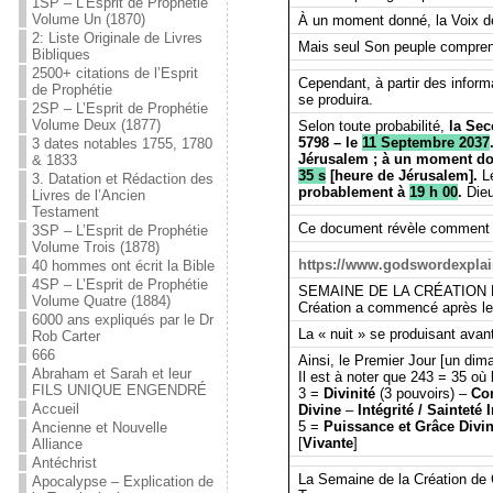
1SP – L’Esprit de Prophétie
Volume Un (1870)
À un moment donné, la Voix de 
2: Liste Originale de Livres
Mais seul Son peuple compre
Bibliques
2500+ citations de l’Esprit
Cependant, à partir des infor
de Prophétie
se produira.
2SP – L’Esprit de Prophétie
Volume Deux (1877)
Selon toute probabilité,
la Sec
5798 – le
11 Septembre 2037
3 dates notables 1755, 1780
Jérusalem ; à un moment don
& 1833
35 s
[heure de Jérusalem].
Le
3. Datation et Rédaction des
probablement à
19 h 00
.
Dieu
Livres de l’Ancien
Testament
Ce document révèle comment ces
3SP – L’Esprit de Prophétie
Volume Trois (1878)
https://www.godswordexpla
40 hommes ont écrit la Bible
4SP – L’Esprit de Prophétie
SEMAINE DE LA CRÉATION DE DI
Volume Quatre (1884)
Création a commencé après le 
6000 ans expliqués par le Dr
La « nuit » se produisant avan
Rob Carter
666
Ainsi, le Premier Jour [un dim
Abraham et Sarah et leur
Il est à noter que 243 = 35 où
FILS UNIQUE ENGENDRÉ
3 =
Divinité
(3 pouvoirs) –
Co
Accueil
Divine
–
Intégrité / Sainteté 
5 =
Puissance et Grâce Divi
Ancienne et Nouvelle
[
Vivante
]
Alliance
Antéchrist
La Semaine de la Création de G
Apocalypse – Explication de