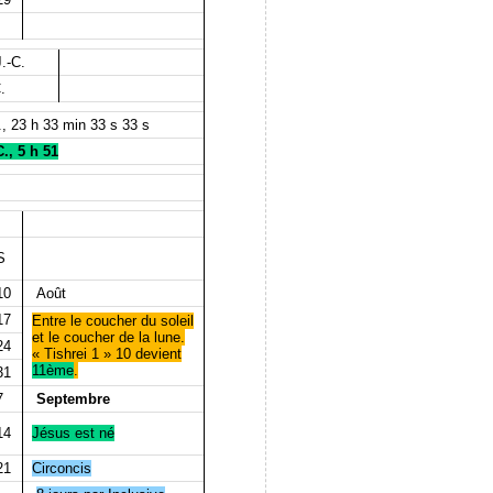
.-C.
.
, 23 h 33 min 33 s 33 s
., 5 h 51
S
10
Août
17
Entre le coucher du soleil
et le coucher de la lune.
24
« Tishrei 1 » 10 devient
11ème
.
31
7
Septembre
14
Jésus est né
21
Circoncis