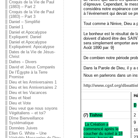
Croquis de la Vie de Paul
d’épreuve. Cependant, le mess
(1883) – Part 2
considéra notre espérance com
Croquis de la Vie de Paul
à l’événement qui devait se pro
(1883) – Part 3
Daniel – Simplifié
Tout comme à Ninive, Dieu a 
Daniel 1
Daniel et Apocalypse
Le bonheur est le résultat d
Expliquent: Daniel
doivent d’abord être des SAINT
Daniel et Apocalypse
sera simplement emporter ave
Expliquèrent: Apocalypse
Août 1890 par. 9}
Dates de la Vie de Jésus-
Christ
De combien notre période proba
Dattes – Divers
David et Jésus Comparés
Dans la Parole de Dieu, il y a 
De l’Égypte à la Terre
Nous en parlerons dans un inst
Promise
Dieu et les Anniversaires 1
http://www.cgsf.org/dbeatti
Dieu et les Anniversaires 2
Dieu et les Vacances
Hé
Dieu et Noel
Dieu et Vote
D
Dieu veut que nous soyons
Végétaliens – et toi?
(7)
Tishrei
2
Dîme Bienveillance
9
Systématique
La Création a
Données Juives
commencé après le
16
Ellen G. White – Une
coucher du soleil à 18
23
Véritable Messagère de Dieu