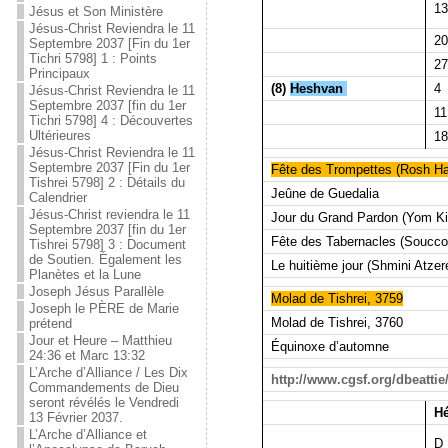
13
Jésus et Son Ministère
Jésus-Christ Reviendra le 11
20
Septembre 2037 [Fin du 1er
Tichri 5798] 1 : Points
27
Principaux
(8)
Heshvan
4
Jésus-Christ Reviendra le 11
Septembre 2037 [fin du 1er
11
Tichri 5798] 4 : Découvertes
Ultérieures
18
Jésus-Christ Reviendra le 11
Septembre 2037 [Fin du 1er
Fête des Trompettes (Rosh H
Tishrei 5798] 2 : Détails du
Jeûne de Guedalia
Calendrier
Jésus-Christ reviendra le 11
Jour du Grand Pardon (Yom Ki
Septembre 2037 [fin du 1er
Fête des Tabernacles (Soucco
Tishrei 5798] 3 : Document
de Soutien. Également les
Le huitième jour (Shmini Atzer
Planètes et la Lune
Joseph Jésus Parallèle
Molad de Tishrei, 3759
Joseph le PÈRE de Marie
Molad de Tishrei, 3760
prétend
Jour et Heure – Matthieu
Équinoxe d’automne
24:36 et Marc 13:32
L’Arche d’Alliance / Les Dix
http://www.cgsf.org/dbeatti
Commandements de Dieu
seront révélés le Vendredi
Hé
13 Février 2037.
L’Arche d’Alliance et
D