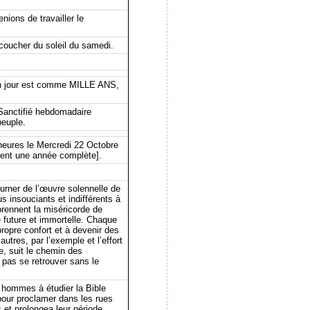
nions de travailler le
coucher du soleil du samedi.
 un jour est comme MILLE ANS,
Sanctifié hebdomadaire
peuple.
heures le Mercredi 22 Octobre
nent une année complète].
urner de l’œuvre solennelle de
insouciants et indifférents à
prennent la miséricorde de
e future et immortelle. Chaque
propre confort et à devenir des
autres, par l’exemple et l’effort
ce, suit le chemin des
 pas se retrouver sans le
 hommes à étudier la Bible
pour proclamer dans les rues
s et prolongea leur période