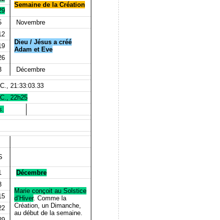
Semaine de la Création
29
5
Novembre
12
Dieu / Jésus a créé
19
Adam et Eve
26
3
Décembre
C., 21:33:03.33
-C., 22h25
s.
S
1
Décembre
8
Marie conçoit au Solstice
15
d’Hiver
. Comme la
Création, un Dimanche,
22
au début de la semaine.
29