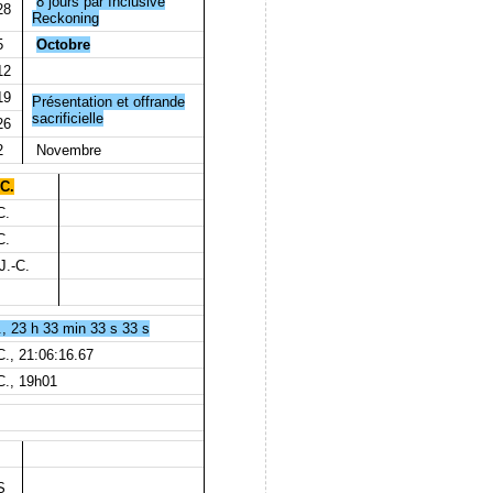
8 jours par Inclusive
28
Reckoning
5
Octobre
12
19
Présentation et offrande
sacrificielle
26
2
Novembre
-C.
C.
C.
J.-C.
, 23 h 33 min 33 s 33 s
C., 21:06:16.67
C., 19h01
S