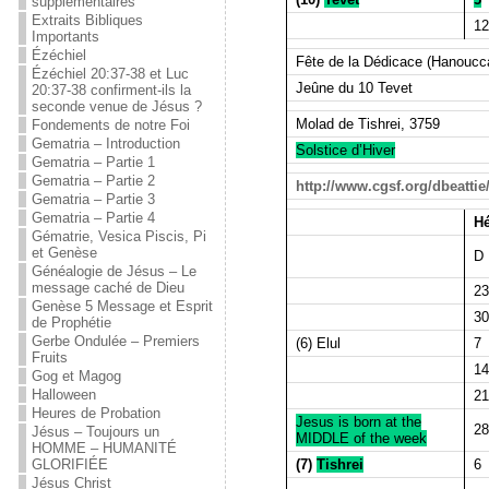
supplémentaires
Extraits Bibliques
12
Importants
Ézéchiel
Fête de la Dédicace (Hanoucc
Ézéchiel 20:37-38 et Luc
Jeûne du 10 Tevet
20:37-38 confirment-ils la
seconde venue de Jésus ?
Molad de Tishrei, 3759
Fondements de notre Foi
Gematria – Introduction
Solstice d’Hiver
Gematria – Partie 1
Gematria – Partie 2
http://www.cgsf.org/dbeatti
Gematria – Partie 3
Gematria – Partie 4
Hé
Gématrie, Vesica Piscis, Pi
et Genèse
D
Généalogie de Jésus – Le
message caché de Dieu
23
Genèse 5 Message et Esprit
30
de Prophétie
Gerbe Ondulée – Premiers
(6) Elul
7
Fruits
14
Gog et Magog
Halloween
21
Heures de Probation
Jesus is born at the
28
Jésus – Toujours un
MIDDLE of the week
HOMME – HUMANITÉ
(7)
Tishrei
6
GLORIFIÉE
Jésus Christ