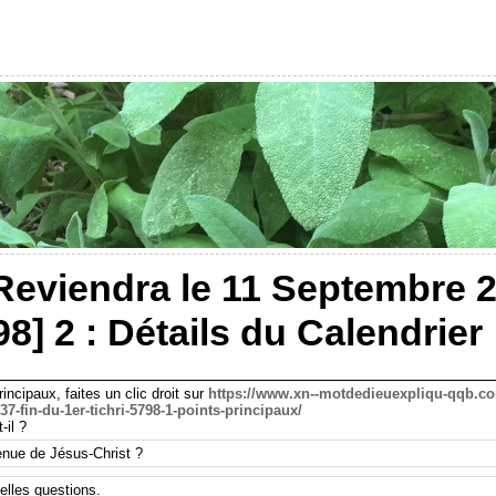
Reviendra le 11 Septembre 2
98] 2 : Détails du Calendrier
cipaux, faites un clic droit sur
https://www.xn--motdedieuexpliqu-qqb.co
7-fin-du-1er-tichri-5798-1-points-principaux/
-il ?
enue de Jésus-Christ ?
lles questions.