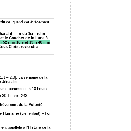
ertitude, quand cet événement
anah) – fin du 1er Tichri
 et le Coucher de la Lune à
h 52 min 16 s et 19 h 40 min
sus-Christ reviendra
1 – 2:3]. La semaine de la
e Jérusalem].
4 heures commence à 18 heures.
 30 Tishrei -243.
hèvement de la Volonté
se Humaine
(vie, enfant) –
Foi
t parallèle à l’Histoire de la