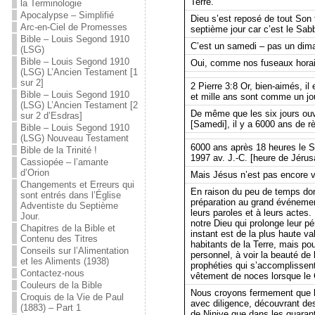
Terre.
la Terminologie
Apocalypse – Simplifié
Dieu s’est reposé de tout Son t
Arc-en-Ciel de Promesses
septième jour car c’est le Sabb
Bible – Louis Segond 1910
C’est un samedi – pas un dima
(LSG)
Bible – Louis Segond 1910
Oui, comme nos fuseaux horaire
(LSG) L’Ancien Testament [1
sur 2]
2 Pierre 3:8 Or, bien-aimés, 
Bible – Louis Segond 1910
et mille ans sont comme un jou
(LSG) L’Ancien Testament [2
De même que les six jours ouv
sur 2 d’Esdras]
[Samedi], il y a 6000 ans de 
Bible – Louis Segond 1910
(LSG) Nouveau Testament
6000 ans après 18 heures le S
Bible de la Trinité !
1997 av. J.-C. [heure de Jéru
Cassiopée – l’amante
d’Orion
Mais Jésus n’est pas encore v
Changements et Erreurs qui
En raison du peu de temps dont
sont entrés dans l’Église
préparation au grand événemen
Adventiste du Septième
leurs paroles et à leurs actes
Jour.
notre Dieu qui prolonge leur pé
Chapitres de la Bible et
instant est de la plus haute va
Contenu des Titres
habitants de la Terre, mais pour
Conseils sur l’Alimentation
personnel, à voir la beauté de 
et les Aliments (1938)
prophéties qui s’accomplissent
Contactez-nous
vêtement de noces lorsque le C
Couleurs de la Bible
Nous croyons fermement que la
Croquis de la Vie de Paul
avec diligence, découvrant des
(1883) – Part 1
de Ninive que dans les quarante