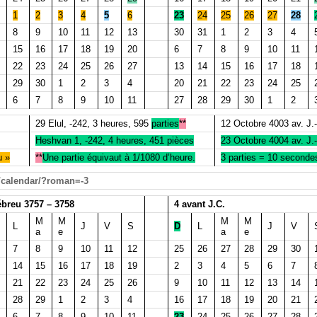
1
2
3
4
5
6
23
24
25
26
27
28
8
9
10
11
12
13
30
31
1
2
3
4
15
16
17
18
19
20
6
7
8
9
10
11
22
23
24
25
26
27
13
14
15
16
17
18
29
30
1
2
3
4
20
21
22
23
24
25
6
7
8
9
10
11
27
28
29
30
1
2
29 Elul, -242, 3 heures, 595
parties
**
12 Octobre 4003 av. J.-
Heshvan 1, -242, 4 heures, 451 pièces
23 Octobre 4004 av. J.
u »
**
Une partie équivaut à 1/1080 d’heure.
3 parties = 10 seconde
e/calendar/?roman=-3
breu 3757 – 3758
4 avant J.C.
M
M
M
M
L
J
V
S
D
L
J
V
a
e
a
e
7
8
9
10
11
12
25
26
27
28
29
30
14
15
16
17
18
19
2
3
4
5
6
7
21
22
23
24
25
26
9
10
11
12
13
14
28
29
1
2
3
4
16
17
18
19
20
21
6
7
8
9
10
11
23
24
25
26
27
28