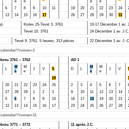
a
e
a
e
6
7
8
9
10
11
19
20
21
22
23
24
13
14
15
16
17
26
27
28
29
30
31
a)
Kislev 25-Tevet 3, 3761
10-17 Décembre 1 av. J
Tevet 10, 3761
24 Décembre 1 av. J.C
Tevet 9, 3761, 5 heures, 313 pièces
22 Décembre 1 av. J.-C
e/calendar/?roman=1
breu 3761 – 3762
AD 1
M
M
M
M
L
J
V
S
D
L
J
V
a
e
a
e
18
20
21
22
23
24
25
2
3
4
5
6
7
27
28
29
1
2
3
9
10
11
12
13
14
5
6
7
8
9
10
16
17
18
19
20
21
12
13
14
15
16
17
23
24
25
26
27
28
e/calendar/?roman=11
breu 3771 – 3772
11 après J.C.