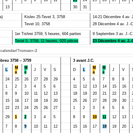
13
30
31
a)
Kislev 25-Tevet 3, 3758
14-21 Décembre 4 av. J
Tevet 10, 3758
28 Décembre 4 av. J.-C
1er Tishrei 3759, 5 heures, 604 parties
9 Septembre 3 av. J.-C.
Tevet 5, 3758, 11 heures, 920 pièces
23 Décembre 4 av. J.-C
e/calendar/?roman=-2
breu 3758 – 3759
3 avant J.C.
M
M
M
M
L
J
V
S
D
L
J
V
a
e
a
e
24
25
26
27
28
29
4
5
6
7
8
9
1
2
3
4
5
6
11
12
13
14
15
16
8
9
10
11
12
13
18
19
20
21
22
23
15
16
17
18
19
20
25
26
27
28
29
30
22
23
24
25
26
27
1
2
3
4
5
6
29
1
2
3
4
5
8
9
10
11
12
13
7
8
9
10
11
12
15
16
17
18
19
20