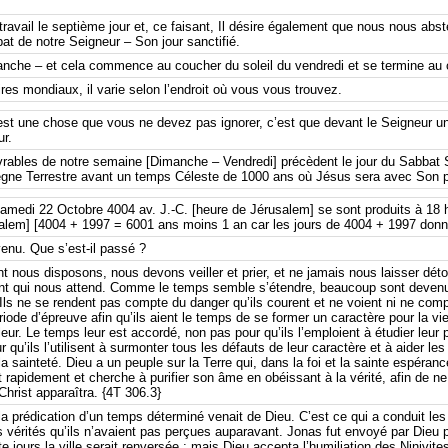
ravail le septième jour et, ce faisant, Il désire également que nous nous abste
at de notre Seigneur – Son jour sanctifié.
nche – et cela commence au coucher du soleil du vendredi et se termine au 
s mondiaux, il varie selon l’endroit où vous vous trouvez.
il est une chose que vous ne devez pas ignorer, c’est que devant le Seigneur
r.
rables de notre semaine [Dimanche – Vendredi] précèdent le jour du Sabbat 
règne Terrestre avant un temps Céleste de 1000 ans où Jésus sera avec Son 
amedi 22 Octobre 4004 av. J.-C. [heure de Jérusalem] se sont produits à 18 
salem] [4004 + 1997 = 6001 ans moins 1 an car les jours de 4004 + 1997 don
enu. Que s’est-il passé ?
 nous disposons, nous devons veiller et prier, et ne jamais nous laisser déto
t qui nous attend. Comme le temps semble s’étendre, beaucoup sont devenus 
. Ils ne se rendent pas compte du danger qu’ils courent et ne voient ni ne com
riode d’épreuve afin qu’ils aient le temps de se former un caractère pour la vi
leur. Le temps leur est accordé, non pas pour qu’ils l’emploient à étudier leur 
 qu’ils l’utilisent à surmonter tous les défauts de leur caractère et à aider les 
la sainteté. Dieu a un peuple sur la Terre qui, dans la foi et la sainte espéran
 rapidement et cherche à purifier son âme en obéissant à la vérité, afin de ne
hrist apparaîtra. {4T 306.3}
 prédication d’un temps déterminé venait de Dieu. C’est ce qui a conduit les
 vérités qu’ils n’avaient pas perçues auparavant. Jonas fut envoyé par Dieu 
 jours la ville serait renversée ; mais Dieu accepta l’humiliation des Ninivite