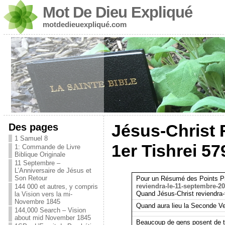
Mot De Dieu Expliqué
motdedieuexpliqué.com
Des pages
Jésus-Christ 
1 Samuel 8
1er Tishrei 57
1: Commande de Livre
Biblique Originale
11 Septembre –
L’Anniversaire de Jésus et
Son Retour
Pour un Résumé des Points Prin
reviendra-le-11-septembre-203
144 000 et autres, y compris
Quand Jésus-Christ reviendra-t
la Vision vers la mi-
Novembre 1845
Quand aura lieu la Seconde V
144,000 Search – Vision
about mid November 1845
Beaucoup de gens posent de te