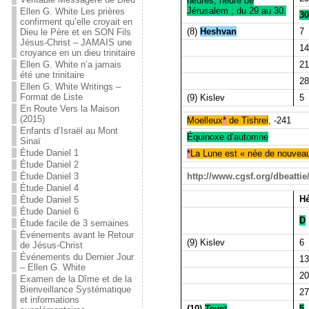
heures, heure de
Jérusalem ; du 29 au 30.
Ellen G. White Les prières
30
confirment qu’elle croyait en
(8)
Heshvan
7
Dieu le Père et en SON Fils
Jésus-Christ – JAMAIS une
14
croyance en un dieu trinitaire
21
Ellen G. White n’a jamais
été une trinitaire
28
Ellen G. White Writings –
Format de Liste
(9) Kislev
5
En Route Vers la Maison
(2015)
Moelleux
*
de Tishrei
, -241
Enfants d’Israël au Mont
Équinoxe d’automne
Sinaï
Étude Daniel 1
*
La Lune est « née de nouvea
Étude Daniel 2
http://www.cgsf.org/dbeatti
Étude Daniel 3
Étude Daniel 4
Hé
Étude Daniel 5
Étude Daniel 6
D
Étude facile de 3 semaines
Événements avant le Retour
(9) Kislev
6
de Jésus-Christ
Événements du Dernier Jour
13
– Ellen G. White
20
Examen de la Dîme et de la
Bienveillance Systématique
27
et informations
(10)
Tevet
5