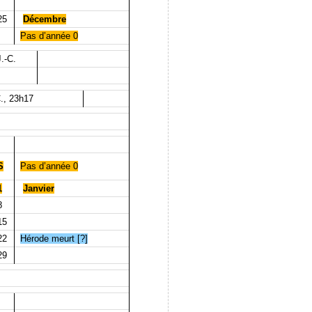
25
Décembre
Pas d’année 0
.-C.
.
., 23h17
S
Pas d’année 0
1
Janvier
8
15
22
Hérode meurt [?]
29