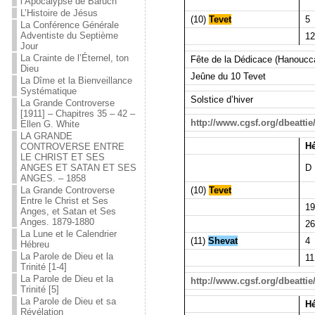
l’Apocalypse de Baruch
L’Histoire de Jésus
(10)
Tevet
5
La Conférence Générale
Adventiste du Septième
12
Jour
La Crainte de l’Éternel, ton
Fête de la Dédicace (Hanoucc
Dieu
Jeûne du 10 Tevet
La Dîme et la Bienveillance
Systématique
Solstice d’hiver
La Grande Controverse
[1911] – Chapitres 35 – 42 –
http://www.cgsf.org/dbeatti
Ellen G. White
LA GRANDE
Hé
CONTROVERSE ENTRE
LE CHRIST ET SES
D
ANGES ET SATAN ET SES
ANGES. – 1858
(10)
Tevet
La Grande Controverse
Entre le Christ et Ses
19
Anges, et Satan et Ses
Anges. 1879-1880
26
La Lune et le Calendrier
(11)
Shevat
4
Hébreu
La Parole de Dieu et la
11
Trinité [1-4]
La Parole de Dieu et la
http://www.cgsf.org/dbeatti
Trinité [5]
La Parole de Dieu et sa
Hé
Révélation