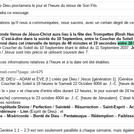
Dieu proclamera le jour et l’heure du retour de Son Fils.
ndra ce message.
mations qu’Il ​​nous a communiquées, nous savons, avec un certain degré de c
onde Venue de Jésus-Christ aura lieu à la fête des Trompettes (Rosh Hash
. C’est-à-dire dans la soirée du 10 Septembre, entre le Coucher du Soleil
né dans cet intervalle de temps de 48 minutes et 19 secondes
entre 18 
 Coucher du Soleil du 10 Septembre étant le début du 11 Septembre 2037.
Jé
 / Jésus sont très précis et utilisent souvent des 7.
 informations relatives à l’heure et à la date ont été établies.
ined.com/?page_id=675
EU – ADAM et ÈVE [f.] créés par Dieu / Jésus [génération 1]. [Genèse 1:
Coucher du Soleil à 18 heures le Samedi 22 Octobre 4004 av. J.-C. [heure d
t le « jour » et chacune d’entre elles durant 12 heures, le jour suivant de 2
anche] commença le 23 octobre 4004 av. J.-C. [heure de Jérusalem]. C’était le
 les nombres
mplétude Divine
/
Perfection
/
Sainteté
–
Résurrection
–
Saint-Esprit
–
Ac
Intérieure
–
Lien
(Esprit de Dieu) ; et
ne
–
Miséricorde
–
Bonté de Dieu
–
Pentateuque
–
Rédemption
–
Faibles
enèse 1:1 – 2:3 est non seulement parallèle à chaque semaine, mais égalemen