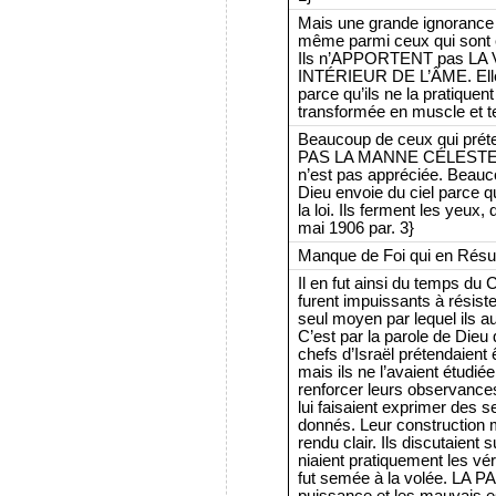
Mais une grande ignoranc
même parmi ceux qui sont
Ils n’APPORTENT pas L
INTÉRIEUR DE L’ÂME. Elle n
parce qu’ils ne la pratiquent
transformée en muscle et te
Beaucoup de ceux qui pré
PAS LA MANNE CÉLESTE. La 
n’est pas appréciée. Beauc
Dieu envoie du ciel parce qu
la loi. Ils ferment les yeux,
mai 1906 par. 3}
Manque de Foi qui en Résul
Il en fut ainsi du temps du C
furent impuissants à résiste
seul moyen par lequel ils a
C’est par la parole de Dieu 
chefs d’Israël prétendaient 
mais ils ne l’avaient étudiée
renforcer leurs observances
lui faisaient exprimer des 
donnés. Leur construction my
rendu clair. Ils discutaient 
niaient pratiquement les vérit
fut semée à la volée. LA 
puissance et les mauvais esp