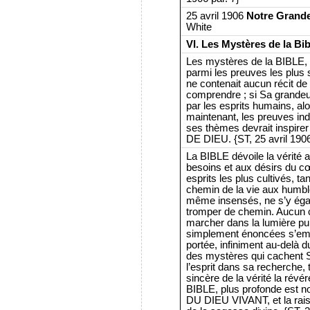
25 avril 1906
Notre Grande
White
VI. Les Mystères de la Bib
Les mystères de la BIBLE, l
parmi les preuves les plus s
ne contenait aucun récit de
comprendre ; si Sa grandeu
par les esprits humains, al
maintenant, les preuves indu
ses thèmes devrait inspire
DE DIEU. {ST, 25 avril 1906
La BIBLE dévoile la vérité 
besoins et aux désirs du c
esprits les plus cultivés, t
chemin de la vie aux humbl
même insensés, ne s’y égar
tromper de chemin. Aucun 
marcher dans la lumière pure
simplement énoncées s’emp
portée, infiniment au-delà
des mystères qui cachent S
l’esprit dans sa recherche, 
sincère de la vérité la révér
BIBLE, plus profonde est n
DU DIEU VIVANT, et la rais