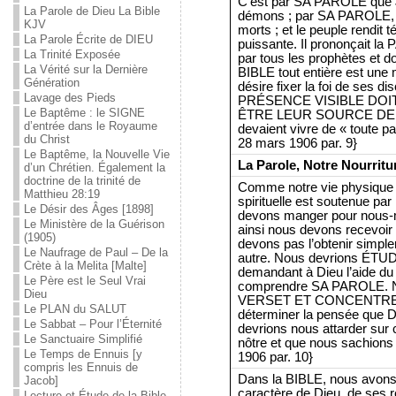
C’est par SA PAROLE que Jé
La Parole de Dieu La Bible
démons ; par SA PAROLE, Il
KJV
morts ; et le peuple rendi
La Parole Écrite de DIEU
puissante. Il prononçait la
La Trinité Exposée
par tous les prophètes et
La Vérité sur la Dernière
BIBLE tout entière est une 
Génération
désire fixer la foi de ses
Lavage des Pieds
PRÉSENCE VISIBLE DOIT
Le Baptême : le SIGNE
ÊTRE LEUR SOURCE DE PU
d’entrée dans le Royaume
devaient vivre de « toute pa
du Christ
28 mars 1906 par. 9}
Le Baptême, la Nouvelle Vie
La Parole, Notre Nourritu
d’un Chrétien. Également la
doctrine de la trinité de
Comme notre vie physique es
Matthieu 28:19
spirituelle est soutenue 
Le Désir des Âges [1898]
devons manger pour nous-mê
Le Ministère de la Guérison
ainsi nous devons recevo
(1905)
devons pas l’obtenir simplem
Le Naufrage de Paul – De la
autre. Nous devrions ÉT
Crète à la Melita [Malte]
demandant à Dieu l’aide du 
Le Père est le Seul Vrai
comprendre SA PAROLE
Dieu
VERSET ET CONCENTRER 
Le PLAN du SALUT
déterminer la pensée que D
Le Sabbat – Pour l’Éternité
devrions nous attarder sur 
Le Sanctuaire Simplifié
nôtre et que nous sachions 
Le Temps de Ennuis [y
1906 par. 10}
compris les Ennuis de
Dans la BIBLE, nous avons e
Jacob]
caractère de Dieu, de ses 
Lecture et Étude de la Bible