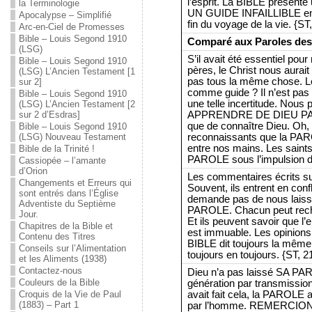
l’esprit. La BIBLE présente 
la Terminologie
UN GUIDE INFAILLIBLE en 
Apocalypse – Simplifié
fin du voyage de la vie. {ST
Arc-en-Ciel de Promesses
Bible – Louis Segond 1910
Comparé aux Paroles de
(LSG)
S’il avait été essentiel pou
Bible – Louis Segond 1910
pères, le Christ nous aurait 
(LSG) L’Ancien Testament [1
pas tous la même chose. Le
sur 2]
comme guide ? Il n’est pas
Bible – Louis Segond 1910
une telle incertitude. Nous
(LSG) L’Ancien Testament [2
APPRENDRE DE DIEU PAR S
sur 2 d’Esdras]
que de connaître Dieu. Oh
Bible – Louis Segond 1910
reconnaissants que la PARO
(LSG) Nouveau Testament
entre nos mains. Les saints
Bible de la Trinité !
PAROLE sous l’impulsion de 
Cassiopée – l’amante
d’Orion
Les commentaires écrits s
Changements et Erreurs qui
Souvent, ils entrent en conf
sont entrés dans l’Église
demande pas de nous laisse
Adventiste du Septième
PAROLE. Chacun peut rec
Jour.
Et ils peuvent savoir que
Chapitres de la Bible et
est immuable. Les opinions 
Contenu des Titres
BIBLE dit toujours la mê
Conseils sur l’Alimentation
toujours en toujours. {ST, 
et les Aliments (1938)
Contactez-nous
Dieu n’a pas laissé SA PA
Couleurs de la Bible
génération par transmission 
avait fait cela, la PAROLE
Croquis de la Vie de Paul
(1883) – Part 1
par l’homme. REMERCIO