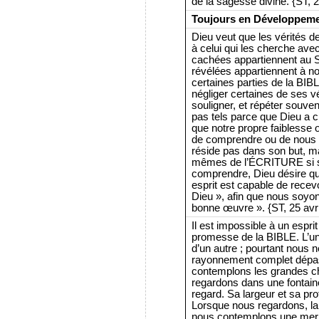
de la sagesse divine. {ST, 2
Toujours en Développeme
Dieu veut que les vérités 
à celui qui les cherche ave
cachées appartiennent au S
révélées appartiennent à no
certaines parties de la BIB
négliger certaines de ses vér
souligner, et répéter souve
pas tels parce que Dieu a c
que notre propre faiblesse 
de comprendre ou de nous ap
réside pas dans son but, ma
mêmes de l’ÉCRITURE si s
comprendre, Dieu désire q
esprit est capable de recev
Dieu », afin que nous soyon
bonne œuvre ». {ST, 25 avri
Il est impossible à un espri
promesse de la BIBLE. L’un s
d’un autre ; pourtant nous 
rayonnement complet dépas
contemplons les grandes 
regardons dans une fontaine 
regard. Sa largeur et sa p
Lorsque nous regardons, la v
nous contemplons une mer s