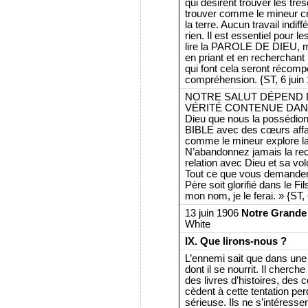
qui désirent trouver les tré
trouver comme le mineur cr
la terre. Aucun travail indi
rien. Il est essentiel pour 
lire la PAROLE DE DIEU, ma
en priant et en recherchan
qui font cela seront récompe
compréhension. {ST, 6 juin 
NOTRE SALUT DÉPEND 
VÉRITÉ CONTENUE DANS L
Dieu que nous la possédion
BIBLE avec des cœurs af
comme le mineur explore la 
N’abandonnez jamais la rec
relation avec Dieu et sa vol
Tout ce que vous demanderez
Père soit glorifié dans le 
mon nom, je le ferai. » {ST, 
13 juin 1906
Notre Grande
White
IX. Que lirons-nous ?
L’ennemi sait que dans une 
dont il se nourrit. Il cherch
des livres d’histoires, des
cèdent à cette tentation perd
sérieuse. Ils ne s’intéres