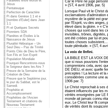
Parallèles entre Moïse et
Car le Père ne juge personn
Jésus
» {ST, 4 avril 1906, par. 5}
Pentateuque
Lorsque Paul vit le Christ d
Perfection de Caractère
exclamations d’admiration e
Pi dans Genèse 1:1 et e
mystère de la piété est gran
[nombre d’Euler] dans Jean
par l’Esprit, vu des anges,
1:1
élevé dans la gloire. » « C’
Pi et Quelques Secrets
choses qui sont dans les cieu
Pionniers SDA
invisibles, trônes, dignités,
Planètes et Étoiles à la
ont été créées par lui et pour
Naissance de Jésus
toutes choses subsistent… C
Pluralité Hébraïque – Un
toute plénitude. » {ST, 4 avr
Seul Dieu – Pas de Trinité
Points Clés de Dieu le Père,
La voix de lInfini.
Son Fils et Son Esprit
LA BIBLE EST LA VOIX DE 
Population Mondiale
que si nous pouvions l’ente
Pourquoi Rencontrons-nous
comprenions cela, avec qu
le Seigneur dans les Airs ?
DE DIEU, et avec quelle fe
Preuve de la Semaine de la
préceptes ! La lecture et 
Création de Dieu
considérées comme une audi
Preuve que le Septième jour,
1906 par. 7}
le jour du Sabbat, est le
Samedi.
Le Christ reprochait à ses d
Prophétie et
étaient influencés par les m
Accomplissement
vérités enseignées par 
Prophéties de l’Ancien
monde ait jamais connu éta
Testament et citations du
eux. Le Christ leur fit comp
Nouveau Testament
de vérités dont ils soupçon