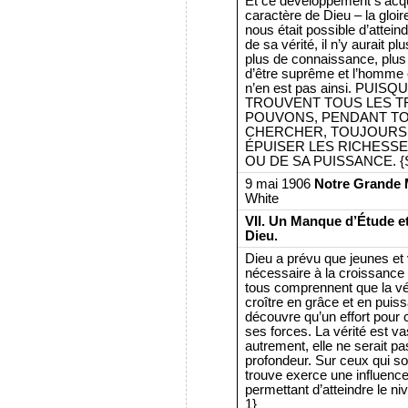
Et ce développement s’acqu
caractère de Dieu – la gloir
nous était possible d’attei
de sa vérité, il n’y aurait p
plus de connaissance, plus
d’être suprême et l’homme c
n’en est pas ainsi. PUIS
TROUVENT TOUS LES T
POUVONS, PENDANT TO
CHERCHER, TOUJOURS 
ÉPUISER LES RICHESSE
OU DE SA PUISSANCE. {ST, 
9 mai 1906
Notre Grande 
White
VII. Un Manque d’Étude e
Dieu.
Dieu a prévu que jeunes et
nécessaire à la croissance in
tous comprennent que la vér
croître en grâce et en puis
découvre qu’un effort pour c
ses forces. La vérité est vas
autrement, elle ne serait pa
profondeur. Sur ceux qui s
trouve exerce une influence 
permettant d’atteindre le ni
1}