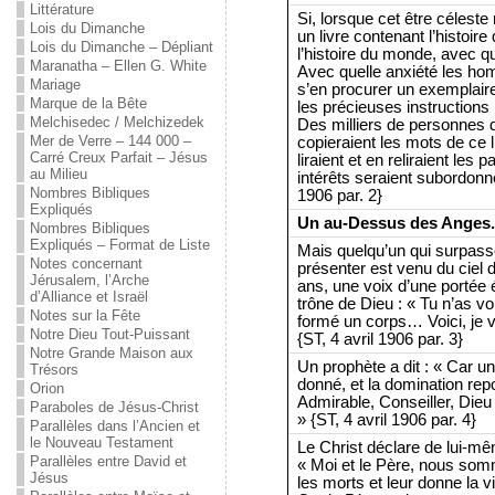
Littérature
Si, lorsque cet être céleste r
Lois du Dimanche
un livre contenant l’histoir
Lois du Dimanche – Dépliant
l’histoire du monde, avec q
Maranatha – Ellen G. White
Avec quelle anxiété les h
Mariage
s’en procurer un exemplair
Marque de la Bête
les précieuses instructions
Melchisedec / Melchizedek
Des milliers de personnes 
Mer de Verre – 144 000 –
copieraient les mots de ce li
Carré Creux Parfait – Jésus
liraient et en reliraient le
au Milieu
intérêts seraient subordonné
Nombres Bibliques
1906 par. 2}
Expliqués
Un au-Dessus des Anges.
Nombres Bibliques
Expliqués – Format de Liste
Mais quelqu’un qui surpasse
Notes concernant
présenter est venu du ciel 
Jérusalem, l’Arche
ans, une voix d’une portée 
d’Alliance et Israël
trône de Dieu : « Tu n’as vo
Notes sur la Fête
formé un corps… Voici, je v
Notre Dieu Tout-Puissant
{ST, 4 avril 1906 par. 3}
Notre Grande Maison aux
Un prophète a dit : « Car un
Trésors
donné, et la domination repo
Orion
Admirable, Conseiller, Dieu 
Paraboles de Jésus-Christ
» {ST, 4 avril 1906 par. 4}
Parallèles dans l’Ancien et
le Nouveau Testament
Le Christ déclare de lui-m
Parallèles entre David et
« Moi et le Père, nous so
Jésus
les morts et leur donne la vie