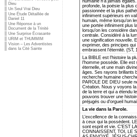
humaine n’a jamais égalés. E
Dieu
profonde, la poésie la plus 
Un Seul Vrai Dieu
passionnée et la plus pathé
Une Étude Détaillée de
infiniment supérieurs en va
Daniel 11
humain, même lorsqu’on les 
Une Réponse à un
une portée infiniment plus l
Document de la Trinité
lorsqu’on les considère dan
Une Surprise Écrasante
centrale. Considéré à la lu
URIM et THUMMIM
une signification nouvelle. E
Vision – Les Adventistes
exprimer, des principes qui 
dans la Cité Sainte
embrassent l’éternité. {ST, 1
La BIBLE est l’histoire la p
l’homme possède. Elle est so
éternelle, et une main divin
âges. Ses rayons brillants br
recherche humaine cherche
PAROLE DE DIEU seule nous
Création. Nous y voyons la
de la terre et qui a étendu 
pouvons trouver une histoi
préjugés ou d’orgueil humain
La vie dans la Parole.
L’excellence de la connaiss
à ceux qui la possèdent. L
sont esprit et vie. C’ES
CONNAISSENT, TOI, LE S
AS ENVOYÉ, JÉSUS-CHRIST.