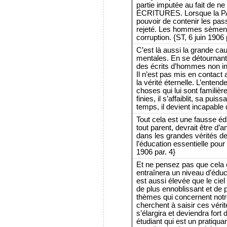
partie imputée au fait de ne
ÉCRITURES. Lorsque la P
pouvoir de contenir les pa
rejeté. Les hommes sèment p
corruption. {ST, 6 juin 1906 
C’est là aussi la grande caus
mentales. En se détournan
des écrits d’hommes non insp
Il n’est pas mis en contact 
la vérité éternelle. L’ente
choses qui lui sont familiè
finies, il s’affaiblit, sa pui
temps, il devient incapable 
Tout cela est une fausse édu
tout parent, devrait être d’a
dans les grandes vérités
l’éducation essentielle pour c
1906 par. 4}
Et ne pensez pas que cela
entraînera un niveau d’éduc
est aussi élevée que le ciel 
de plus ennoblissant et de p
thèmes qui concernent notre
cherchent à saisir ces vérit
s’élargira et deviendra for
étudiant qui est un pratiq