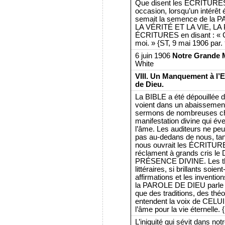
Que disent les ÉCRITURES 
occasion, lorsqu’un intérêt é
semait la semence de la
LA VÉRITÉ ET LA VIE, LA 
ÉCRITURES en disant : « C
moi. » {ST, 9 mai 1906 par. 
6 juin 1906
Notre Grande M
White
VIII. Un Manquement à l’E
de Dieu.
La BIBLE a été dépouillée d
voient dans un abaissement 
sermons de nombreuses chair
manifestation divine qui éve
l’âme. Les auditeurs ne peuv
pas au-dedans de nous, tandi
nous ouvrait les ÉCRITUR
réclament à grands cris le
PRÉSENCE DIVINE. Les thé
littéraires, si brillants soie
affirmations et les invent
la PAROLE DE DIEU parle a
que des traditions, des th
entendent la voix de CEL
l’âme pour la vie éternelle. 
L’iniquité qui sévit dans no