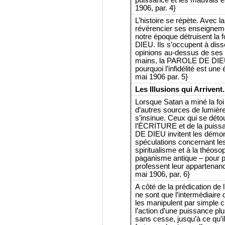
1906, par. 4}
L’histoire se répète. Avec 
révérencier ses enseigneme
notre époque détruisent la
DIEU. Ils s’occupent à dis
opinions au-dessus de ses d
mains, la PAROLE DE DIEU 
pourquoi l’infidélité est une
mai 1906 par. 5}
Les Illusions qui Arrivent.
Lorsque Satan a miné la foi
d’autres sources de lumière 
s’insinue. Ceux qui se déto
l’ÉCRITURE et de la puis
DE DIEU invitent les démons
spéculations concernant l
spiritualisme et à la théo
paganisme antique – pour p
professent leur appartenanc
mai 1906, par. 6}
A côté de la prédication de 
ne sont que l’intermédiair
les manipulent par simple c
l’action d’une puissance plu
sans cesse, jusqu’à ce qu’i