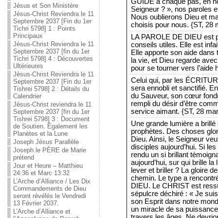
GUIDE à chaque pas, en nou
Jésus et Son Ministère
Seigneur ? », nos paroles 
Jésus-Christ Reviendra le 11
Nous oublierons Dieu et ma
Septembre 2037 [Fin du 1er
choisis pour nous. {ST, 28 
Tichri 5798] 1 : Points
Principaux
LA PAROLE DE DIEU est pl
Jésus-Christ Reviendra le 11
conseils utiles. Elle est inf
Septembre 2037 [fin du 1er
Elle apporte son aide dans 
Tichri 5798] 4 : Découvertes
la vie, et Dieu regarde avec
Ultérieures
pour se tourner vers l’aide
Jésus-Christ Reviendra le 11
Celui qui, par les ÉCRIT
Septembre 2037 [Fin du 1er
sera ennobli et sanctifié. 
Tishrei 5798] 2 : Détails du
du Sauveur, son cœur fondra
Calendrier
rempli du désir d’être comm
Jésus-Christ reviendra le 11
service aimant. {ST, 28 mar
Septembre 2037 [fin du 1er
Tishrei 5798] 3 : Document
Une grande lumière a brillé 
de Soutien. Également les
prophètes. Des choses glori
Planètes et la Lune
Dieu. Ainsi, le Seigneur veut
Joseph Jésus Parallèle
disciples aujourd’hui. Si 
Joseph le PÈRE de Marie
rendu un si brillant témoig
prétend
aujourd’hui, sur qui brille 
Jour et Heure – Matthieu
lever et briller ? La gloire 
24:36 et Marc 13:32
chemin. Le type a rencontré
L’Arche d’Alliance / Les Dix
DIEU. Le CHRIST est ressu
Commandements de Dieu
sépulcre déchiré : « Je suis 
seront révélés le Vendredi
son Esprit dans notre mond
13 Février 2037.
un miracle de sa puissanc
L’Arche d’Alliance et
travers les âges. Ne devrion