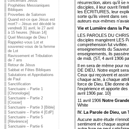
concernant Jésus
résurrection, alors qu’il s
Prophéties Messianiques
disciples, il leur ouvrit l’in
Bibliques
les ÉCRITURES, leur expl
Proverbes de Salomon
sorte qu’ils virent dans se
Quand est-ce que Jésus est
auteurs eux-mêmes n’avaient
mort? – Jésus est décédé le
Vie et Lumière dans la Pa
vendredi 31 avril, le 27 avril
à 15 heures. [Nisan 14]
LES PAROLES DU CHRIST 
Quel Message de Dieu !
disciples mangèrent LES
Rappelez-vous Lot et
compréhension fut vivifiée.
souvenez-vous de la femme
enseignements du Sauveur
de Lot
enseignements, ils passèren
Ravissement et Tribulation
de midi. {ST, 4 avril 1906 pa
de 7 ans
Retour de Jésus
Il en sera de même pour n
Sabbat et Fêtes Bibliques
DE DIEU. Notre esprit sera 
Ceux qui reçoivent et assim
Salutations et Approbations
de Paul
chaque acte, à chaque attri
force de Dieu. Elle donne de
Sanctification
l’expérience et apporte des 
Sanctuaire – Partie 1
avril 1906 par. 10}
[Chronologie]
Sanctuaire – Partie 2
11 avril 1906
Notre Grande
[Crosier]
White
Sanctuaire – Partie 3 [Bible]
IV. La Parole de Dieu, un 
Sanctuaire – Partie 4 [EdP]
Sanctuaire – Partie 5
Aucune autre étude n’ennob
[Révérence]
sentiment et chaque aspir
Sanctuaire – Partie 6
autre livre ne peut satisfaire