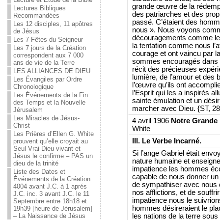
grande œuvre de la rédempti
Lectures Bibliques
des patriarches et des pro
Recommandées
passé. C’étaient des hom
Les 12 disciples, 11 apôtres
nous ». Nous voyons commen
de Jésus
découragements comme les
Les 7 Fêtes du Seigneur
la tentation comme nous l’avo
Les 7 jours de la Création
courage et ont vaincu par l
correspondent aux 7 000
sommes encouragés dans notr
ans de vie de la Terre
récit des précieuses expéri
LES ALLIANCES DE DIEU
lumière, de l’amour et des bé
Les Évangiles par Ordre
l’œuvre qu’ils ont accomplie
Chronologique
l’Esprit qui les a inspirés
Les Événements de la Fin
sainte émulation et un désir
des Temps et la Nouvelle
marcher avec Dieu. {ST, 28
Jérusalem
Les Miracles de Jésus-
4 avril 1906
Notre Grande 
Christ
White
Les Prières d’Ellen G. White
III. Le Verbe Incarné.
prouvent qu’elle croyait au
Seul Vrai Dieu vivant et
Si l’ange Gabriel était env
Jésus le confirme – PAS un
nature humaine et enseigne
dieu de la trinité
impatience les hommes écout
Liste des Dates et
capable de nous donner un p
Événements de la Création
de sympathiser avec nous d
4004 avant J.C. à 1 aprés
nos afflictions, et de souffr
J.C. inc. 3 avant J.C. le 11
impatience nous le suivrions
Septembre entre 18h18 et
hommes désireraient le plac
19h39 [heure de Jérusalem]
les nations de la terre sous 
– La Naissance de Jésus