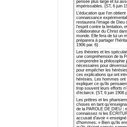
pensée plus large et lui a
impérissables. {ST, 6 juin 1
L’éducation que l’on obtie
connaissance expérimentale
restaurera l’image de Dieu da
l’esprit contre la tentation, 
collaborateur du Christ dan
monde. Elle fera de lui un m
préparera à partager l’hérit
1906 par. 6}
Les théories et les spécula
une compréhension de la 
comprendre la philosophie p
nécessaires pour déverrouil
pour empêcher les hérésies
ces explications qui ont int
hérésies. Les hommes ont f
expliquer ce qu’ils pensaie
trop souvent leurs efforts n’
d’éclaircir. {ST, 6 juin 1906 
Les prêtres et les pharisien
choses en tant qu’enseignan
de la PAROLE DE DIEU ; mai
connaissez ni les ÉCRITURE
accusait d’avoir « ensei
d’hommes. » Bien qu’ils e
qu’ils étaient censés comp