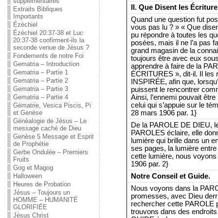
supplémentaires
II. Que Disent les Écritur
Extraits Bibliques
Importants
Quand une question fut posé
Ézéchiel
vous pas lu ? » « Que dise
Ézéchiel 20:37-38 et Luc
pu répondre à toutes les que
20:37-38 confirment-ils la
posées, mais il ne l’a pas fai
seconde venue de Jésus ?
grand magasin de la connais
Fondements de notre Foi
toujours être avec eux sous 
Gematria – Introduction
apprendre à faire de la 
Gematria – Partie 1
ÉCRITURES », dit-il. Il 
Gematria – Partie 2
INSPIRÉE, afin que, lorsqu’i
Gematria – Partie 3
puissent le rencontrer comme i
Ainsi, l’ennemi pouvait être
Gematria – Partie 4
celui qui s’appuie sur le 
Gématrie, Vesica Piscis, Pi
28 mars 1906 par. 1}
et Genèse
Généalogie de Jésus – Le
De la PAROLE DE DIEU, le p
message caché de Dieu
PAROLES éclaire, elle donne
Genèse 5 Message et Esprit
lumière qui brille dans un 
de Prophétie
ses pages, la lumière entre 
Gerbe Ondulée – Premiers
cette lumière, nous voyons
Fruits
1906 par. 2}
Gog et Magog
Notre Conseil et Guide.
Halloween
Heures de Probation
Nous voyons dans la PARO
Jésus – Toujours un
promesses, avec Dieu derr
HOMME – HUMANITÉ
rechercher cette PAROLE po
GLORIFIÉE
trouvons dans des endroits d
Jésus Christ