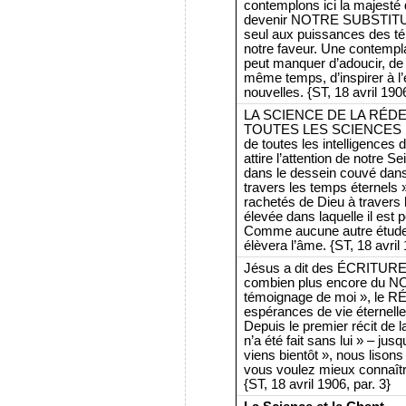
contemplons ici la majesté du
devenir NOTRE SUBSTITU
seul aux puissances des tén
notre faveur. Une contempl
peut manquer d’adoucir, de p
même temps, d’inspirer à l’
nouvelles. {ST, 18 avril 1906
LA SCIENCE DE LA RÉD
TOUTES LES SCIENCES ; la 
de toutes les intelligences
attire l’attention de notre S
dans le dessein couvé dans l
travers les temps éternels »
rachetés de Dieu à travers l
élevée dans laquelle il est
Comme aucune autre étude ne 
élèvera l’âme. {ST, 18 avril 
Jésus a dit des ÉCRITU
combien plus encore du NO
témoignage de moi », le 
espérances de vie éternelle.
Depuis le premier récit de la
n’a été fait sans lui » – jus
viens bientôt », nous lison
vous voulez mieux connaît
{ST, 18 avril 1906, par. 3}