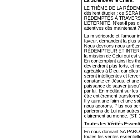
La Science et le Chant.
LE THÈME DE LA RÉDEMPTI
désirent étudier ; ce S
REDEMPTÉS À TRAVERS
L’ÉTERNITÉ. N’est-il pas di
attentives dès maintenant ? 
La miséricorde et l’amour inf
faveur, demandent la plus sé
Nous devrions nous arrête
RÉDEMPTEUR ET INTERCE
la mission de Celui qui es
En contemplant ainsi les th
deviendront plus forts, et n
agréables à Dieu, car elles 
seront intelligentes et fer
constante en Jésus, et une
puissance de sauver jusqu’
par lui. En méditant sur le
être entièrement transformé
Il y aura une faim et une 
nous adorons. Plus nos pens
parlerons de Lui aux autres
clairement au monde. {ST, 18
Toutes les Vérités Essenti
En nous donnant SA PAROL
toutes les vérités essentiell