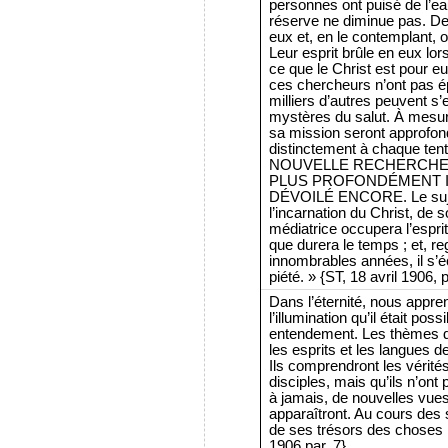
personnes ont puisé de l’eau
réserve ne diminue pas. Des
eux et, en le contemplant,
Leur esprit brûle en eux lor
ce que le Christ est pour eu
ces chercheurs n’ont pas é
milliers d’autres peuvent 
mystères du salut. À mesure
sa mission seront approfond
distinctement à chaque ten
NOUVELLE RECHERCHE
PLUS PROFONDÉMENT I
DÉVOILÉ ENCORE. Le sujet 
l’incarnation du Christ, de 
médiatrice occupera l’espri
que durera le temps ; et, re
innombrables années, il s’é
piété. » {ST, 18 avril 1906, p
Dans l’éternité, nous appre
l’illumination qu’il était pos
entendement. Les thèmes d
les esprits et les langues d
Ils comprendront les vérités
disciples, mais qu’ils n’ont 
à jamais, de nouvelles vues 
apparaîtront. Au cours des s
de ses trésors des choses n
1906 par. 7}