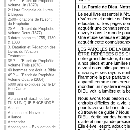
1SP – L’Esprit de Prophétie
Volume Un (1870)
I. La Parole de Dieu, Notr
2: Liste Originale de Livres
Le seul livre essentiel à l’
Bibliques
révérence et crainte de Dieu
2500+ citations de l’Esprit
éducateurs. Ses pages sont
de Prophétie
acquérir une connaissanc
2SP – L’Esprit de Prophétie
envoyé dans le monde pour 
Volume Deux (1877)
Une étude sérieuse et dilig
3 dates notables 1755, 1780
acquérir cette connaissance
& 1833
3. Datation et Rédaction des
LES PAROLES DE LA BIB
Livres de l’Ancien
ÊTRE RÉPÉTÉES DES CHA
Testament
notre grand directeur, il n
3SP – L’Esprit de Prophétie
à nos pieds et une lumière s
Volume Trois (1878)
devant nous, afin que nous
40 hommes ont écrit la Bible
suivons, et ses rayons son
4SP – L’Esprit de Prophétie
l’harmonie la plus parfaite d
Volume Quatre (1884)
apparaît comme une erreur 
6000 ans expliqués par le Dr
mondain un mystère inexpli
Rob Carter
DIEU voit la lumière et la b
666
Nous avons tous besoin d’u
Abraham et Sarah et leur
endroits difficiles de la vie
FILS UNIQUE ENGENDRÉ
pour traverser le banc de sa
Accueil
où trouver ce guide ? Nou
Ancienne et Nouvelle
DIEU, écrite par des homme
Alliance
clarté et une grande précis
Antéchrist
Elle élève l’esprit, adoucit l
Apocalypse – Explication de