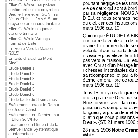
pourtant néglige de les utili
Ellen G. White Les prières
vie de ceux qui sont à bord
confirment qu’elle croyait en
par sa négligence. NOU
Dieu le Père et en SON Fils
DIEU, et nous sommes ine
Jésus-Christ – JAMAIS une
du ciel, car des instruction
croyance en un dieu trinitaire
mars 1906 par. 10}
Ellen G. White n’a jamais
été une trinitaire
Quiconque ÉTUDIE LA BIB
Ellen G. White Writings –
connaître la vérité afin de po
Format de Liste
divine. Il comprendra le sen
En Route Vers la Maison
volonté, il connaîtra la doctr
(2015)
niveau le plus élevé, la B
Enfants d’Israël au Mont
pas vers la maison. En l’étud
Sinaï
avec Christ d’un héritage i
Étude Daniel 1
richesses insondables du cie
Étude Daniel 2
sa récompense, et par la foi
Étude Daniel 3
éternellement, libre de toute
Étude Daniel 4
mars 1906 par. 11}
Étude Daniel 5
Tous les moyens de grâce d
Étude Daniel 6
que la grâce de Dieu puiss
Étude facile de 3 semaines
Nous devons avoir la connai
Événements avant le Retour
puissions « comprendre avec 
de Jésus-Christ
longueur, la profondeur et l
Événements du Dernier Jour
», afin que nous puissions «
– Ellen G. White
Dieu ». {ST, 21 mars 1906 p
Examen de la Dîme et de la
Bienveillance Systématique
28 mars 1906
Notre Grand
et informations
White.