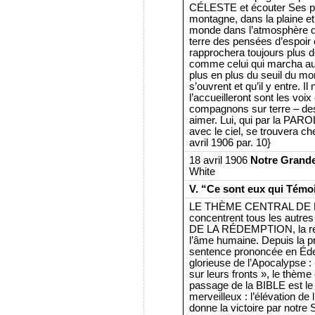
CÉLESTE et écouter Ses par
montagne, dans la plaine et
monde dans l’atmosphère du c
terre des pensées d’espoir et
rapprochera toujours plus d
comme celui qui marcha aut
plus en plus du seuil du mo
s’ouvrent et qu’il y entre. I
l’accueilleront sont les voix
compagnons sur terre – des v
aimer. Lui, qui par la PA
avec le ciel, se trouvera ch
avril 1906 par. 10}
18 avril 1906
Notre Grande
White
V. “Ce sont eux qui Témo
LE THÈME CENTRAL DE LA 
concentrent tous les autre
DE LA RÉDEMPTION, la rest
l’âme humaine. Depuis la pr
sentence prononcée en Éde
glorieuse de l’Apocalypse : 
sur leurs fronts », le thème
passage de la BIBLE est l
merveilleux : l’élévation d
donne la victoire par notre