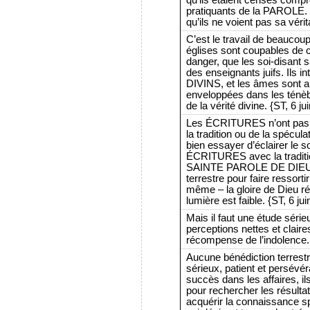
pratiquants de la PAROLE. 
qu’ils ne voient pas sa vérit
C’est le travail de beauco
églises sont coupables de c
danger, que les soi-disant s
des enseignants juifs. Ils
DIVINS, et les âmes sont a
enveloppées dans les ténèb
de la vérité divine. {ST, 6 ju
Les ÉCRITURES n’ont pas be
la tradition ou de la spécul
bien essayer d’éclairer le s
ÉCRITURES avec la traditio
SAINTE PAROLE DE DIEU n’a
terrestre pour faire ressortir
même – la gloire de Dieu rév
lumière est faible. {ST, 6 ju
Mais il faut une étude séri
perceptions nettes et claire
récompense de l’indolence. 
Aucune bénédiction terrestr
sérieux, patient et persévé
succès dans les affaires, ils 
pour rechercher les résult
acquérir la connaissance spi