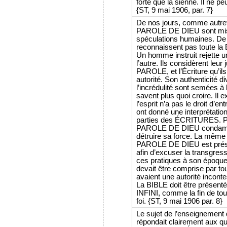
forte que la sienne. Il ne 
{ST, 9 mai 1906, par. 7}
De nos jours, comme autrefo
PAROLE DE DIEU sont mises
spéculations humaines. De 
reconnaissent pas toute
Un homme instruit rejette un
l’autre. Ils considèrent le
PAROLE, et l’Écriture qu’il
autorité. Son authenticité di
l’incrédulité sont semées à 
savent plus quoi croire. I
l’esprit n’a pas le droit d’e
ont donné une interprétati
parties des ÉCRITURES. Par
PAROLE DE DIEU condamnait
détruire sa force. La même 
PAROLE DE DIEU est prés
afin d’excuser la transgres
ces pratiques à son époqu
devait être comprise par t
avaient une autorité incont
La BIBLE doit être prés
INFINI, comme la fin de tou
foi. {ST, 9 mai 1906 par. 8}
Le sujet de l’enseignement
répondait clairement aux q