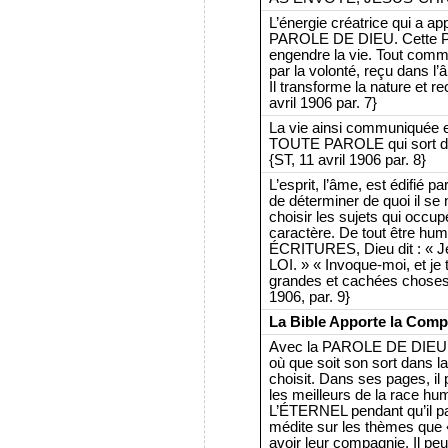
L’énergie créatrice qui a ap
PAROLE DE DIEU. Cette PA
engendre la vie. Tout com
par la volonté, reçu dans l’â
Il transforme la nature et r
avril 1906 par. 7}
La vie ainsi communiquée 
TOUTE PAROLE qui sort de 
{ST, 11 avril 1906 par. 8}
L’esprit, l’âme, est édifié pa
de déterminer de quoi il se 
choisir les sujets qui occu
caractère. De tout être hum
ÉCRITURES, Dieu dit : « Je
LOI. » « Invoque-moi, et je 
grandes et cachées choses q
1906, par. 9}
La Bible Apporte la Comp
Avec la PAROLE DE DIEU d
où que soit son sort dans la
choisit. Dans ses pages, il
les meilleurs de la race h
L’ÉTERNEL pendant qu’il pa
médite sur les thèmes que «
avoir leur compagnie. Il p