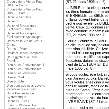
{ST, 21 mars 1906 par. 6}
Croquis de la Vie de Paul
(1883) – Part 2
La BIBLE est la clé qui ouvr
Croquis de la Vie de Paul
les êtres humains compren
(1883) – Part 3
ÉTERNELLE. La BIBLE est 
Daniel – Simplifié
brillants doivent briller dan
Daniel 1
péché soit révélé. La BIBLE 
Daniel et Apocalypse
vérité. Ceux qui connaissen
Expliquent: Daniel
avec certitude le chemin du 
Daniel et Apocalypse
{ST, 21 mars 1906 par. 7}
Expliquèrent: Apocalypse
Celui qui étudiera la BIBLE
Dates de la Vie de Jésus-
Christ
en elle un guide sûr, indiqu
précision infaillible. Ce livr
Dattes – Divers
rien qui n’ait de rapport av
David et Jésus Comparés
comment simplifier les exp
De l’Égypte à la Terre
éducateur, dotant les disci
Promise
vient de L’AUTEUR ET DU
Dieu et les Anniversaires 1
mars 1906 par. 8}
Dieu et les Anniversaires 2
Dieu et les Vacances
Si vous voulez être fort, si 
Dieu et Noel
d’un Joseph ou d’un Daniel
Dieu et Vote
vous voulez enseigner à vos 
Dieu veut que nous soyons
dans le monde, faites de la
Végétaliens – et toi?
ruses de Satan. C’est le gr
Dîme Bienveillance
réprimandeur et le correct
Systématique
de distinguer le vrai du fau
Données Juives
LIVRE SAINT. {ST, 21 mars
Ellen G. White – Une
Le marin qui a en sa posses
Véritable Messagère de Dieu