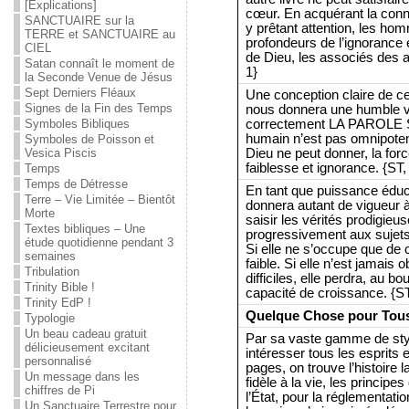
[Explications]
cœur. En acquérant la co
SANCTUAIRE sur la
y prêtant attention, les h
TERRE et SANCTUAIRE au
profondeurs de l’ignorance e
CIEL
de Dieu, les associés des a
Satan connaît le moment de
1}
la Seconde Venue de Jésus
Sept Derniers Fléaux
Une conception claire de ce
Signes de la Fin des Temps
nous donnera une humble v
correctement LA PAROLE S
Symboles Bibliques
humain n’est pas omnipotent
Symboles de Poisson et
Dieu ne peut donner, la fo
Vesica Piscis
faiblesse et ignorance. {ST, 
Temps
Temps de Détresse
En tant que puissance éduca
Terre – Vie Limitée – Bientôt
donnera autant de vigueur à 
Morte
saisir les vérités prodigieus
Textes bibliques – Une
progressivement aux sujets s
étude quotidienne pendant 3
Si elle ne s’occupe que de 
semaines
faible. Si elle n’est jamais
Tribulation
difficiles, elle perdra, au b
Trinity Bible !
capacité de croissance. {ST,
Trinity EdP !
Quelque Chose pour Tou
Typologie
Un beau cadeau gratuit
Par sa vaste gamme de styl
délicieusement excitant
intéresser tous les esprits
personnalisé
pages, on trouve l’histoire l
Un message dans les
fidèle à la vie, les princip
chiffres de Pi
l’État, pour la réglementat
Un Sanctuaire Terrestre pour