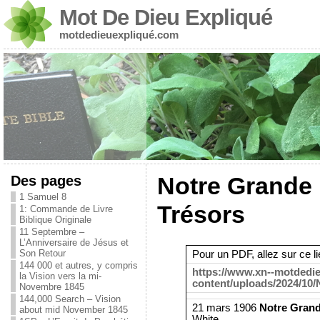
Mot De Dieu Expliqué
motdedieuexpliqué.com
Des pages
Notre Grande
1 Samuel 8
Trésors
1: Commande de Livre
Biblique Originale
11 Septembre –
L’Anniversaire de Jésus et
Son Retour
Pour un PDF, allez sur ce li
144 000 et autres, y compris
https://www.xn--motdedi
la Vision vers la mi-
content/uploads/2024/10/
Novembre 1845
144,000 Search – Vision
21 mars 1906
Notre Grand
about mid November 1845
White.