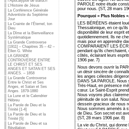
l’Apocalypse de Baruch
PAROLE notre étude constan
L’Histoire de Jésus
pour nous. {ST, 28 mars 190
La Conférence Générale
Adventiste du Septième
Pourquoi « Plus Nobles »
Jour
LES BÉRÉENS étaient loué
La Crainte de l’Éternel, ton
Thessalonique, en ce qu’ils 
Dieu
disponibilité de leur espri
La Dîme et la Bienveillance
quotidiennement. Ils ne che
Systématique
mais pour en apprendre dava
La Grande Controverse
COMPARAIENT LES ÉCRI
[1911] – Chapitres 35 – 42 –
pendant qu’ils cherchaient, 
Ellen G. White
côtés, éclairant leurs espri
LA GRANDE
1906 par. 7}
CONTROVERSE ENTRE
LE CHRIST ET SES
Nous devons ouvrir la PA
ANGES ET SATAN ET SES
un désir sincère de connaîtr
ANGES. – 1858
les anges célestes dirige
La Grande Controverse
DANS SA PAROLE. Nous so
Entre le Christ et Ses
Très-Haut, en présence mêm
Anges, et Satan et Ses
cœur. Le Saint-Esprit prend
Anges. 1879-1880
Nous voyons plus clairement
La Lune et le Calendrier
plénitude de son salut. No
Hébreu
dessein gracieux de nous re
La Parole de Dieu et la
Nous sommes amenés à sym
Trinité [1-4]
de Dieu. Son secret est ave
La Parole de Dieu et la
{ST, 28 mars 1906 par. 8}
Trinité [5]
La Parole de Dieu et sa
La vie du Christ, qui donn
Révélation