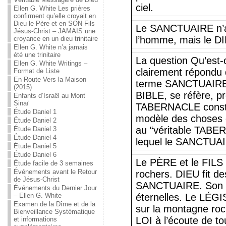
ciel.
Ellen G. White Les prières
confirment qu’elle croyait en
Dieu le Père et en SON Fils
Le SANCTUAIRE n’a
Jésus-Christ – JAMAIS une
l’homme, mais le DI
croyance en un dieu trinitaire
Ellen G. White n’a jamais
été une trinitaire
La question Qu’est
Ellen G. White Writings –
clairement répondu
Format de Liste
En Route Vers la Maison
terme SANCTUAIRE, te
(2015)
BIBLE, se réfère, p
Enfants d’Israël au Mont
Sinaï
TABERNACLE constr
Étude Daniel 1
modèle des choses 
Étude Daniel 2
au “véritable TABER
Étude Daniel 3
Étude Daniel 4
lequel le SANCTUAIR
Étude Daniel 5
Étude Daniel 6
Le PÈRE et le FILS 
Étude facile de 3 semaines
Événements avant le Retour
rochers. DIEU fit d
de Jésus-Christ
SANCTUAIRE. Son tem
Événements du Dernier Jour
– Ellen G. White
éternelles. Le LÉG
Examen de la Dîme et de la
sur la montagne ro
Bienveillance Systématique
LOI à l’écoute de tou
et informations