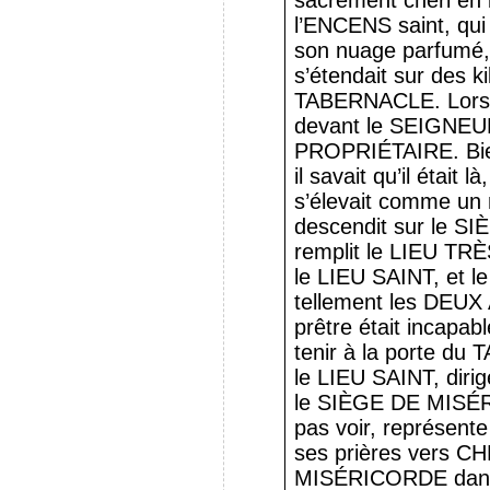
sacrément chéri en 
l’ENCENS saint, qu
son nuage parfumé, 
s’étendait sur des k
TABERNACLE. Lorsqu
devant le SEIGNEUR,
PROPRIÉTAIRE. Bien 
il savait qu’il étai
s’élevait comme un n
descendit sur le 
remplit le LIEU TRÈS
le LIEU SAINT, et le
tellement les DEU
prêtre était incapable
tenir à la porte du
le LIEU SAINT, dirige
le SIÈGE DE MISÉRI
pas voir, représente
ses prières vers C
MISÉRICORDE dan