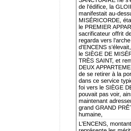
SANCTUAIRE ne s’é
de l’édifice, la GL
manifestait au-des
MISÉRICORDE, était 
le PREMIER APPAR
sacrificateur offrit 
regarda vers l’arche
d’ENCENS s’élevait, 
le SIÈGE DE MISÉR
TRÈS SAINT, et remp
DEUX APPARTEMENTS
de se retirer à la
dans ce service typi
foi vers le SIÈGE 
pouvait pas voir, ai
maintenant adresse
grand GRAND PRÊTRE,
humaine,
L’ENCENS, montant a
représente les mérit