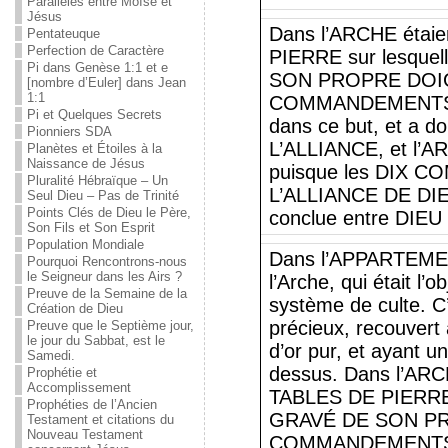
Parallèles entre Moïse et
Jésus
Dans l’ARCHE étaie
Pentateuque
Perfection de Caractère
PIERRE sur lesque
Pi dans Genèse 1:1 et e
SON PROPRE DOIG
[nombre d’Euler] dans Jean
1:1
COMMANDEMENTS. Il
Pi et Quelques Secrets
dans ce but, et a d
Pionniers SDA
L’ALLIANCE, et l
Planètes et Étoiles à la
Naissance de Jésus
puisque les DIX 
Pluralité Hébraïque – Un
L’ALLIANCE DE DIEU,
Seul Dieu – Pas de Trinité
Points Clés de Dieu le Père,
conclue entre DIEU e
Son Fils et Son Esprit
Population Mondiale
Dans l’APPARTEMEN
Pourquoi Rencontrons-nous
le Seigneur dans les Airs ?
l’Arche, qui était l’o
Preuve de la Semaine de la
système de culte. C’
Création de Dieu
précieux, recouvert à 
Preuve que le Septième jour,
le jour du Sabbat, est le
d’or pur, et ayant u
Samedi.
dessus. Dans l’ARCH
Prophétie et
Accomplissement
TABLES DE PIERRE 
Prophéties de l’Ancien
GRAVÉ DE SON PR
Testament et citations du
Nouveau Testament
COMMANDEMENTS. Il