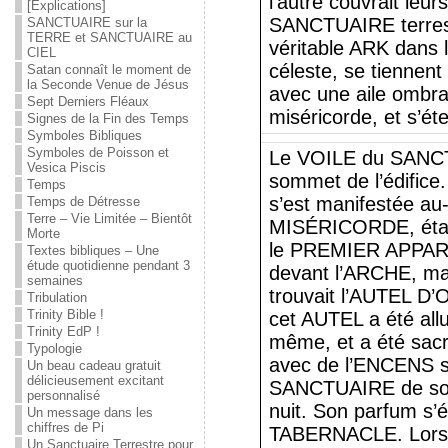
l’autre couvrait leu
[Explications]
SANCTUAIRE terrestr
SANCTUAIRE sur la
TERRE et SANCTUAIRE au
véritable ARK dans l
CIEL
céleste, se tiennen
Satan connaît le moment de
la Seconde Venue de Jésus
avec une aile ombra
Sept Derniers Fléaux
miséricorde, et s’ét
Signes de la Fin des Temps
Symboles Bibliques
Symboles de Poisson et
Le VOILE du SANCTU
Vesica Piscis
sommet de l’édific
Temps
s’est manifestée a
Temps de Détresse
Terre – Vie Limitée – Bientôt
MISÉRICORDE, était 
Morte
le PREMIER APPAR
Textes bibliques – Une
étude quotidienne pendant 3
devant l’ARCHE, ma
semaines
trouvait l’AUTEL D
Tribulation
Trinity Bible !
cet AUTEL a été al
Trinity EdP !
même, et a été sacr
Typologie
avec de l’ENCENS sai
Un beau cadeau gratuit
délicieusement excitant
SANCTUAIRE de son
personnalisé
nuit. Son parfum s’é
Un message dans les
chiffres de Pi
TABERNACLE. Lorsqu
Un Sanctuaire Terrestre pour