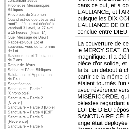
concernant Jésus
dans ce but, et a d
Prophéties Messianiques
Bibliques
L’ALLIANCE, et l
Proverbes de Salomon
puisque les DIX 
Quand est-ce que Jésus est
mort? – Jésus est décédé le
L’ALLIANCE DE DIEU,
vendredi 31 avril, le 27 avril
conclue entre DIEU e
à 15 heures. [Nisan 14]
Quel Message de Dieu !
Rappelez-vous Lot et
La couverture de c
souvenez-vous de la femme
le MERCY SEAT. C’ét
de Lot
Ravissement et Tribulation
magnifique. Il a été 
de 7 ans
pièce d’or solide,
Retour de Jésus
faits, un debout à c
Sabbat et Fêtes Bibliques
Salutations et Approbations
partir de la même pi
de Paul
étaient tournés l’un 
Sanctification
Sanctuaire – Partie 1
avec révérence ver
[Chronologie]
MISÉRICORDE, qui r
Sanctuaire – Partie 2
célestes regardant a
[Crosier]
Sanctuaire – Partie 3 [Bible]
LOI DE DIEU dépos
Sanctuaire – Partie 4 [EdP]
SANCTUAIRE CÉLES
Sanctuaire – Partie 5
[Révérence]
ange était déployée 
Sanctuaire – Partie 6