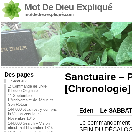
Mot De Dieu Expliqué
motdedieuexpliqué.com
Des pages
Sanctuaire – P
1 Samuel 8
[Chronologie]
1: Commande de Livre
Biblique Originale
11 Septembre –
L’Anniversaire de Jésus et
Son Retour
144 000 et autres, y compris
Eden – Le SABBAT 
la Vision vers la mi-
Novembre 1845
Le commandement d
144,000 Search – Vision
about mid November 1845
SEIN DU DÉCALOGUE