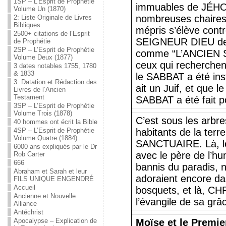
1SP – L’Esprit de Prophétie
immuables de JÉHOV
Volume Un (1870)
nombreuses chaires 
2: Liste Originale de Livres
Bibliques
mépris s’élève contr
2500+ citations de l’Esprit
SEIGNEUR DIEU des c
de Prophétie
2SP – L’Esprit de Prophétie
comme “L’ANCIEN S
Volume Deux (1877)
ceux qui recherchen
3 dates notables 1755, 1780
& 1833
le SABBAT a été inst
3. Datation et Rédaction des
ait un Juif, et que 
Livres de l’Ancien
Testament
SABBAT a été fait p
3SP – L’Esprit de Prophétie
Volume Trois (1878)
C’est sous les arbr
40 hommes ont écrit la Bible
4SP – L’Esprit de Prophétie
habitants de la terre
Volume Quatre (1884)
SANCTUAIRE. Là, l
6000 ans expliqués par le Dr
avec le père de l’hu
Rob Carter
666
bannis du paradis, 
Abraham et Sarah et leur
adoraient encore da
FILS UNIQUE ENGENDRÉ
Accueil
bosquets, et là, CH
Ancienne et Nouvelle
l’évangile de sa grâ
Alliance
Antéchrist
Apocalypse – Explication de
Moïse et le Premie