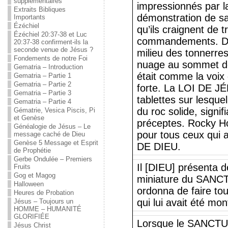
supplémentaires
impressionnés par la
Extraits Bibliques
démonstration de sa 
Importants
Ézéchiel
qu’ils craignent de 
Ézéchiel 20:37-38 et Luc
commandements. DI
20:37-38 confirment-ils la
seconde venue de Jésus ?
milieu des tonnerres 
Fondements de notre Foi
nuage au sommet de
Gematria – Introduction
était comme la voix
Gematria – Partie 1
Gematria – Partie 2
forte. La LOI DE JÉ
Gematria – Partie 3
tablettes sur lesquell
Gematria – Partie 4
du roc solide, signif
Gématrie, Vesica Piscis, Pi
et Genèse
préceptes. Rocky Ho
Généalogie de Jésus – Le
pour tous ceux qui a
message caché de Dieu
Genèse 5 Message et Esprit
DE DIEU.
de Prophétie
Gerbe Ondulée – Premiers
Il [DIEU] présenta 
Fruits
Gog et Magog
miniature du SANC
Halloween
ordonna de faire to
Heures de Probation
qui lui avait été mo
Jésus – Toujours un
HOMME – HUMANITÉ
GLORIFIÉE
Lorsque le SANCTUAI
Jésus Christ