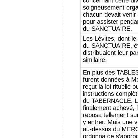
concernant cette div
soigneusement organ
chacun devait venir
pour assister penda
du SANCTUAIRE.
Les Lévites, dont le 
du SANCTUAIRE, éta
distribuaient leur p
similaire.
En plus des TABL
furent données à Mo
reçut la loi rituelle
instructions complèt
du TABERNACLE. L
finalement achevé, l
reposa tellement su
y entrer. Mais une vo
au-dessus du MERCY 
ordonna de s’approc