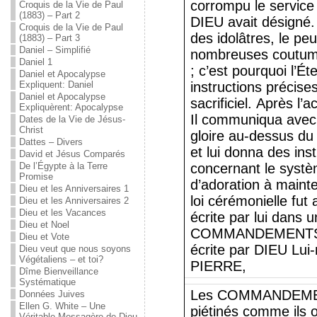
corrompu le service 
Croquis de la Vie de Paul
(1883) – Part 2
DIEU avait désigné.
Croquis de la Vie de Paul
des idolâtres, le peu
(1883) – Part 3
Daniel – Simplifié
nombreuses coutume
Daniel 1
; c’est pourquoi l’É
Daniel et Apocalypse
Expliquent: Daniel
instructions précise
Daniel et Apocalypse
sacrificiel. Après
Expliquèrent: Apocalypse
Il communiqua avec
Dates de la Vie de Jésus-
Christ
gloire au-dessus 
Dattes – Divers
et lui donna des ins
David et Jésus Comparés
De l’Égypte à la Terre
concernant le systè
Promise
d’adoration à main
Dieu et les Anniversaires 1
loi cérémonielle fut
Dieu et les Anniversaires 2
Dieu et les Vacances
écrite par lui dans 
Dieu et Noel
COMMANDEMENTS par
Dieu et Vote
écrite par DIEU Lu
Dieu veut que nous soyons
Végétaliens – et toi?
PIERRE,
Dîme Bienveillance
Systématique
Les COMMANDEMEN
Données Juives
Ellen G. White – Une
piétinés comme ils o
Véritable Messagère de Dieu