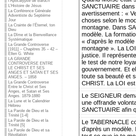
l’Apocalypse de Baruch
SANCTUAIRE dans le 
L’Histoire de Jésus
La Conférence Générale
avertissement : « Ve
Adventiste du Septième
choses selon le modè
Jour
La Crainte de l’Éternel, ton
montagne. Dans SA
Dieu
modèle. La formation
La Dîme et la Bienveillance
Systématique
« d’après le modèle 
La Grande Controverse
montagne ». La LOI
[1911] – Chapitres 35 – 42 –
Ellen G. White
justice. Il représent
LA GRANDE
le test de notre loy
CONTROVERSE ENTRE
LE CHRIST ET SES
gouvernement. Et el
ANGES ET SATAN ET SES
toute sa beauté et s
ANGES. – 1858
La Grande Controverse
CHRIST. La LOI est 
Entre le Christ et Ses
Anges, et Satan et Ses
Le SEIGNEUR deman
Anges. 1879-1880
La Lune et le Calendrier
une offrande volonta
Hébreu
SANCTUAIRE afin qu’
La Parole de Dieu et la
Trinité [1-4]
La Parole de Dieu et la
Le TABERNACLE cons
Trinité [5]
d’après un modèle. 
La Parole de Dieu et sa
Révélation