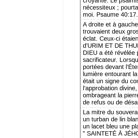
croyante. Le psalmis
nécessiteux ; pourt
moi. Psaume 40:17.
A droite et à gauc
trouvaient deux gro
éclat. Ceux-ci étai
d’URIM ET DE THUM
DIEU a été révélée 
sacrificateur. Lorsq
portées devant l’Éte
lumière entourant la
était un signe du c
l’approbation divine
ombrageant la pierr
de refus ou de désa
La mitre du souverai
un turban de lin bla
un lacet bleu une pla
” SAINTETÉ À JÉHOV