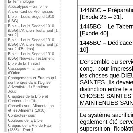
la Terminologie
Apocalypse – Simplifié
1446BC – Préparatio
Arc-en-Ciel de Promesses
[Exode 25 – 31].
Bible – Louis Segond 1910
(LSG)
1445BC – Le Taberna
Bible – Louis Segond 1910
(LSG) L’Ancien Testament [1
[Exode 40].
sur 2]
Bible – Louis Segond 1910
1445BC – Dédicace 
(LSG) L’Ancien Testament [2
10].
sur 2 d’Esdras]
Bible – Louis Segond 1910
(LSG) Nouveau Testament
L’ensemble du ser
Bible de la Trinité !
conçu pour impressio
Cassiopée – l’amante
d’Orion
les choses que DIEU
Changements et Erreurs qui
SAINTES. Ils devaie
sont entrés dans l’Église
Adventiste du Septième
distinction entre le
Jour.
CHOSES SAINTES
Chapitres de la Bible et
Contenu des Titres
MAINTENUES SAIN
Conseils sur l’Alimentation
et les Aliments (1938)
Le système sacrifici
Contactez-nous
Couleurs de la Bible
également été perve
Croquis de la Vie de Paul
superstition, l’idolât
(1883) – Part 1