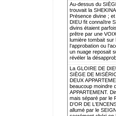
Au-dessus du SIÈ
trouvait la SHEKINAH
Présence divine ; e
DIEU fit connaître 
divins étaient parf
prêtre par une VOI
lumière tombait sur l
l’approbation ou l’
un nuage reposait s
révéler la désapprob
La GLOIRE DE DIEU,
SIÈGE DE MISÉRICO
DEUX APPARTEMENT
beaucoup moindre
APPARTEMENT. Dire
mais séparé par le 
D’OR DE L’ENCENS. 
allumé par le SEIG