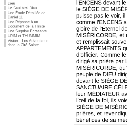
l’ENCENS devant le
Dieu
Un Seul Vrai Dieu
le SIÈGE DE MISÉR
Une Étude Détaillée de
puisse pas le voir, il 
Daniel 11
comme l’ENCENS s’é
Une Réponse à un
Document de la Trinité
gloire de l’Éternel 
Une Surprise Écrasante
MISÉRICORDE, et r
URIM et THUMMIM
Vision – Les Adventistes
et remplissait souv
dans la Cité Sainte
APPARTEMENTS que l
d’officier. Comme l
dirigé sa prière par
MISÉRICORDE, qu’il 
peuple de DIEU diri
devant le SIÈGE D
SANCTUAIRE CÉLEST
leur MÉDIATEUR avec
l’œil de la foi, ils 
SIÈGE DE MISÉRICOR
prières, et revendi
bénéfices de sa méd