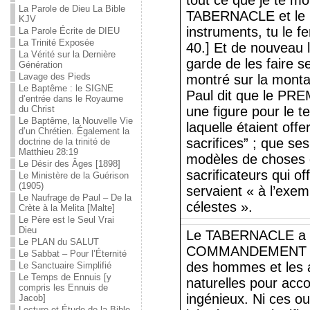
tout ce que je te mo
La Parole de Dieu La Bible
TABERNACLE et le 
KJV
instruments, tu le 
La Parole Écrite de DIEU
La Trinité Exposée
40.] Et de nouveau l
La Vérité sur la Dernière
garde de les faire se
Génération
Lavage des Pieds
montré sur la monta
Le Baptême : le SIGNE
Paul dit que le PR
d’entrée dans le Royaume
du Christ
une figure pour le t
Le Baptême, la Nouvelle Vie
laquelle étaient offe
d’un Chrétien. Également la
sacrifices” ; que s
doctrine de la trinité de
Matthieu 28:19
modèles de choses d
Le Désir des Âges [1898]
sacrificateurs qui of
Le Ministère de la Guérison
(1905)
servaient « à l’exe
Le Naufrage de Paul – De la
célestes ».
Crète à la Melita [Malte]
Le Père est le Seul Vrai
Dieu
Le TABERNACLE a ét
Le PLAN du SALUT
COMMANDEMENT DE 
Le Sabbat – Pour l’Éternité
des hommes et les a
Le Sanctuaire Simplifié
Le Temps de Ennuis [y
naturelles pour acco
compris les Ennuis de
ingénieux. Ni ces ou
Jacob]
Lecture et Étude de la Bible