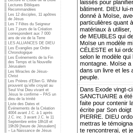
laissés pour planifie
Lectures Bibliques
bâtiment. DIEU lui-
Recommandées
Les 12 disciples, 11 apôtres
donné à Moïse, avec
de Jésus
particulières quant à
Les 7 Fêtes du Seigneur
matériaux à utiliser,
Les 7 jours de la Création
correspondent aux 7 000
de MEUBLES qui deva
ans de vie de la Terre
Moïse un modèle m
LES ALLIANCES DE DIEU
Les Évangiles par Ordre
CÉLESTE et lui ordo
Chronologique
selon le modèle qui l
Les Événements de la Fin
des Temps et la Nouvelle
montagne. Moïse a éc
Jérusalem
dans un livre et les 
Les Miracles de Jésus-
Christ
peuple.
Les Prières d’Ellen G. White
prouvent qu’elle croyait au
Dans Exode vingt-c
Seul Vrai Dieu vivant et
Jésus le confirme – PAS un
SANCTUAIRE a été 
dieu de la trinité
faite pour contenir 
Liste des Dates et
Événements de la Création
écrite par Son doi
4004 avant J.C. à 1 aprés
PIERRE. DIEU ordon
J.C. inc. 3 avant J.C. le 11
Septembre entre 18h18 et
mettras le témoignag
19h39 [heure de Jérusalem]
te rencontrerai, et 
– La Naissance de Jésus