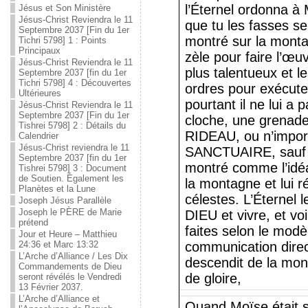
l’Éternel ordonna à 
Jésus et Son Ministère
Jésus-Christ Reviendra le 11
que tu les fasses se
Septembre 2037 [Fin du 1er
montré sur la monta
Tichri 5798] 1 : Points
Principaux
zèle pour faire l’œ
Jésus-Christ Reviendra le 11
plus talentueux et l
Septembre 2037 [fin du 1er
Tichri 5798] 4 : Découvertes
ordres pour exécute
Ultérieures
pourtant il ne lui a
Jésus-Christ Reviendra le 11
Septembre 2037 [Fin du 1er
cloche, une grenade
Tishrei 5798] 2 : Détails du
RIDEAU, ou n’impor
Calendrier
Jésus-Christ reviendra le 11
SANCTUAIRE, sauf se
Septembre 2037 [fin du 1er
montré comme l’idéa
Tishrei 5798] 3 : Document
de Soutien. Également les
la montagne et lui r
Planètes et la Lune
célestes. L’Éternel le
Joseph Jésus Parallèle
Joseph le PÈRE de Marie
DIEU et vivre, et vo
prétend
faites selon le modèl
Jour et Heure – Matthieu
24:36 et Marc 13:32
communication direc
L’Arche d’Alliance / Les Dix
descendit de la mon
Commandements de Dieu
de gloire,
seront révélés le Vendredi
13 Février 2037.
L’Arche d’Alliance et
Quand Moïse était su