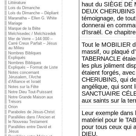
Littérature
haut du SIÈGE DE 
Lois du Dimanche
DEUX CHERUBINS qu
Lois du Dimanche – Dépliant
témoignage, de tout
Maranatha – Ellen G. White
Mariage
donnerai en comma
Marque de la Bête
d’Israël. Ce chapitre
Melchisedec / Melchizedek
Mer de Verre – 144 000 –
Carré Creux Parfait – Jésus
Tout le MOBILIER 
au Milieu
massif, ou plaqué 
Nombres Bibliques
Expliqués
TABERNACLE étaient
Nombres Bibliques
les plus joliment d
Expliqués – Format de Liste
étaient forgés, avec 
Notes concernant
Jérusalem, l’Arche
CHERUBINS, qui dev
d’Alliance et Israël
angélique, qui sont l
Notes sur la Fête
Notre Dieu Tout-Puissant
SANCTUAIRE CÉLEST
Notre Grande Maison aux
aux saints sur la ter
Trésors
Orion
Paraboles de Jésus-Christ
Leur exemple dans l
Parallèles dans l’Ancien et
matériel pour le T
le Nouveau Testament
pour tous ceux qui
Parallèles entre David et
Jésus
DIEU.