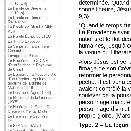
déterminée. Quand 
Trinité [1-4]
La Parole de Dieu et la
sonné l’heure, Jésu
Trinité [5]
9,3}
La Parole de Dieu et sa
Révélation
“Quand le temps fut
La Parole de Dieu La Bible
La Providence avait
KJV
La Parole Écrite de DIEU
nations et le flot de
La Trinité Exposée
humaines, jusqu’à c
La Vérité sur la Dernière
Génération
la venue du Libérat
Lavage des Pieds
Le Baptême : le SIGNE
Alors Jésus est ven
d’entrée dans le Royaume
l’image de son Créat
du Christ
reformer le personna
Le Baptême, la Nouvelle Vie
d’un Chrétien. Également la
péché. Il est venu 
doctrine de la trinité de
Matthieu 28:19
avaient contrôlé la 
Le Désir des Âges [1898]
soulever de la pouss
Le Ministère de la Guérison
personnage maculé 
(1905)
Le Naufrage de Paul – De la
personnage divin et
Crète à la Melita [Malte]
propre gloire. {Mars
Le Père est le Seul Vrai
Dieu
Type.
2 – La leçon
Le PLAN du SALUT
Le Sabbat – Pour l’Éternité