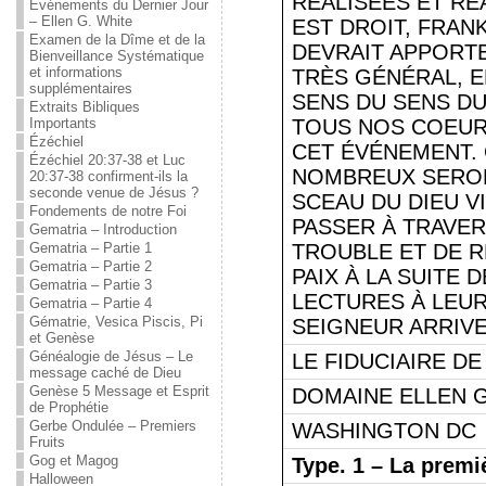
RÉALISÉES ET RÉ
Événements du Dernier Jour
– Ellen G. White
EST DROIT, FRAN
Examen de la Dîme et de la
DEVRAIT APPORT
Bienveillance Systématique
et informations
TRÈS GÉNÉRAL, E
supplémentaires
SENS DU SENS DU
Extraits Bibliques
Importants
TOUS NOS COEURS
Ézéchiel
CET ÉVÉNEMENT. 
Ézéchiel 20:37-38 et Luc
NOMBREUX SERON
20:37-38 confirment-ils la
seconde venue de Jésus ?
SCEAU DU DIEU V
Fondements de notre Foi
PASSER À TRAVER
Gematria – Introduction
Gematria – Partie 1
TROUBLE ET DE R
Gematria – Partie 2
PAIX À LA SUITE 
Gematria – Partie 3
LECTURES À LEUR
Gematria – Partie 4
Gématrie, Vesica Piscis, Pi
SEIGNEUR ARRIVE
et Genèse
Généalogie de Jésus – Le
LE FIDUCIAIRE DE
message caché de Dieu
Genèse 5 Message et Esprit
DOMAINE ELLEN G
de Prophétie
Gerbe Ondulée – Premiers
WASHINGTON DC
Fruits
Gog et Magog
Type.
1 – La premi
Halloween