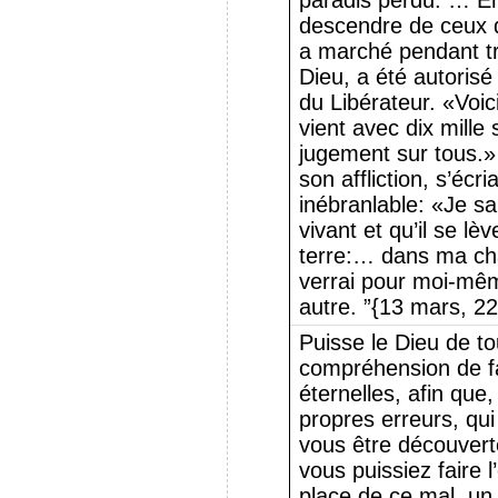
paradis perdu. … En
descendre de ceux qu
a marché pendant tr
Dieu, a été autorisé
du Libérateur. «Voici
vient avec dix mille
jugement sur tous.» 
son affliction, s’écr
inébranlable: «Je s
vivant et qu’il se lè
terre:… dans ma chai
verrai pour moi-mêm
autre. ”{13 mars, 22
Puisse le Dieu de to
compréhension de fa
éternelles, afin que,
propres erreurs, qu
vous être découverte
vous puissiez faire l’
place de ce mal, un 