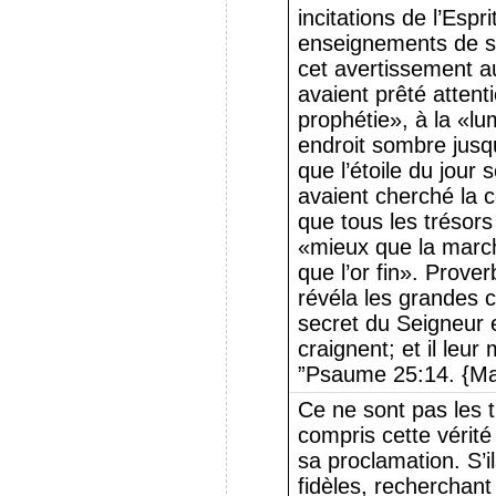
incitations de l’Espr
enseignements de sa
cet avertissement a
avaient prêté attent
prophétie», à la «lu
endroit sombre jusqu
que l’étoile du jour 
avaient cherché la 
que tous les trésor
«mieux que la march
que l’or fin». Prove
révéla les grandes
secret du Seigneur 
craignent; et il leur
”Psaume 25:14. {Ma
Ce ne sont pas les t
compris cette vérit
sa proclamation. S’i
fidèles, recherchant