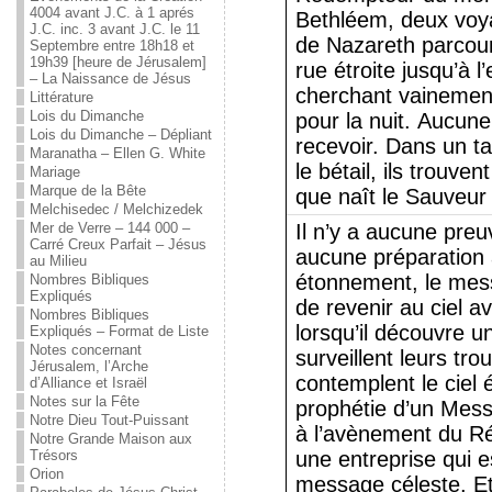
4004 avant J.C. à 1 aprés
Bethléem, deux voya
J.C. inc. 3 avant J.C. le 11
de Nazareth parcour
Septembre entre 18h18 et
19h39 [heure de Jérusalem]
rue étroite jusqu’à l’
– La Naissance de Jésus
cherchant vainement
Littérature
Lois du Dimanche
pour la nuit. Aucune
Lois du Dimanche – Dépliant
recevoir. Dans un t
Maranatha – Ellen G. White
le bétail, ils trouven
Mariage
Marque de la Bête
que naît le Sauveu
Melchisedec / Melchizedek
Mer de Verre – 144 000 –
Il n’y a aucune preu
Carré Creux Parfait – Jésus
aucune préparation 
au Milieu
étonnement, le mess
Nombres Bibliques
Expliqués
de revenir au ciel 
Nombres Bibliques
lorsqu’il découvre u
Expliqués – Format de Liste
Notes concernant
surveillent leurs trou
Jérusalem, l’Arche
contemplent le ciel 
d’Alliance et Israël
Notes sur la Fête
prophétie d’un Messi
Notre Dieu Tout-Puissant
à l’avènement du R
Notre Grande Maison aux
Trésors
une entreprise qui e
Orion
message céleste. Et