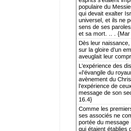
esprits s’étaient im
populaire du Messie
qui devait exalter Is
universel, et ils ne
sens de ses paroles
et sa mort. .. . {Mar
Dès leur naissance, 
sur la gloire d’un em
aveuglait leur comp
L’expérience des dis
«l’évangile du roya
avènement du Christ
l’expérience de ceux
message de son sec
16.4}
Comme les premiers d
ses associés ne com
portée du message qu
qui étaient établies