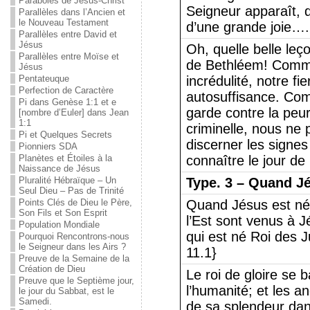
Paraboles de Jésus-Christ
Seigneur apparaît, 
Parallèles dans l’Ancien et
le Nouveau Testament
d’une grande joie….
Parallèles entre David et
Jésus
Oh, quelle belle leç
Parallèles entre Moïse et
de Bethléem! Comme
Jésus
Pentateuque
incrédulité, notre fie
Perfection de Caractère
autosuffisance. Co
Pi dans Genèse 1:1 et e
garde contre la peur
[nombre d’Euler] dans Jean
1:1
criminelle, nous ne
Pi et Quelques Secrets
discerner les signe
Pionniers SDA
Planètes et Étoiles à la
connaître le jour de 
Naissance de Jésus
Pluralité Hébraïque – Un
Type.
3 – Quand Jé
Seul Dieu – Pas de Trinité
Points Clés de Dieu le Père,
Quand Jésus est n
Son Fils et Son Esprit
l’Est sont venus à J
Population Mondiale
qui est né Roi des J
Pourquoi Rencontrons-nous
le Seigneur dans les Airs ?
11.1}
Preuve de la Semaine de la
Création de Dieu
Le roi de gloire se 
Preuve que le Septième jour,
l’humanité; et les a
le jour du Sabbat, est le
Samedi.
de sa splendeur da