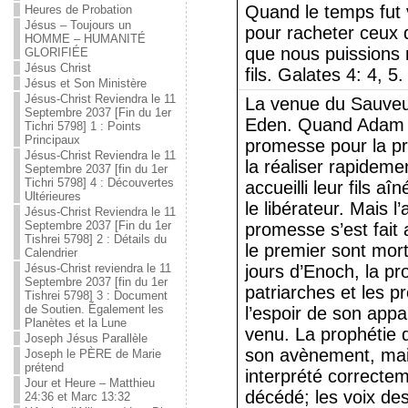
Quand le temps fut
Heures de Probation
Jésus – Toujours un
pour racheter ceux qu
HOMME – HUMANITÉ
que nous puissions r
GLORIFIÉE
Jésus Christ
fils. Galates 4: 4, 5
Jésus et Son Ministère
Jésus-Christ Reviendra le 11
La venue du Sauveu
Septembre 2037 [Fin du 1er
Eden. Quand Adam e
Tichri 5798] 1 : Points
Principaux
promesse pour la pre
Jésus-Christ Reviendra le 11
la réaliser rapideme
Septembre 2037 [fin du 1er
Tichri 5798] 4 : Découvertes
accueilli leur fils aî
Ultérieures
le libérateur. Mais 
Jésus-Christ Reviendra le 11
Septembre 2037 [Fin du 1er
promesse s’est fait 
Tishrei 5798] 2 : Détails du
le premier sont mort
Calendrier
Jésus-Christ reviendra le 11
jours d’Enoch, la p
Septembre 2037 [fin du 1er
patriarches et les p
Tishrei 5798] 3 : Document
de Soutien. Également les
l’espoir de son appar
Planètes et la Lune
venu. La prophétie 
Joseph Jésus Parallèle
son avènement, mai
Joseph le PÈRE de Marie
prétend
interprété correctem
Jour et Heure – Matthieu
décédé; les voix de
24:36 et Marc 13:32