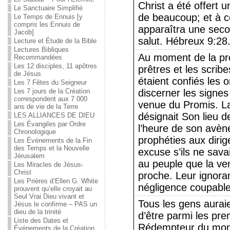
Christ a été offert 
Le Sanctuaire Simplifié
de beaucoup; et à ce
Le Temps de Ennuis [y
compris les Ennuis de
apparaîtra une seco
Jacob]
salut. Hébreux 9:28
Lecture et Étude de la Bible
Lectures Bibliques
Au moment de la pre
Recommandées
Les 12 disciples, 11 apôtres
prêtres et les scribe
de Jésus
étaient confiés les 
Les 7 Fêtes du Seigneur
Les 7 jours de la Création
discerner les signe
correspondent aux 7 000
venue du Promis. L
ans de vie de la Terre
désignait Son lieu d
LES ALLIANCES DE DIEU
Les Évangiles par Ordre
l’heure de son avèn
Chronologique
prophéties aux dirige
Les Événements de la Fin
des Temps et la Nouvelle
excuse s’ils ne sava
Jérusalem
au peuple que la ve
Les Miracles de Jésus-
Christ
proche. Leur ignoran
Les Prières d’Ellen G. White
négligence coupabl
prouvent qu’elle croyait au
Seul Vrai Dieu vivant et
Tous les gens aurai
Jésus le confirme – PAS un
dieu de la trinité
d’être parmi les prem
Liste des Dates et
Rédempteur du mond
Événements de la Création