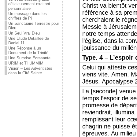
délicieusement excitant
Christ va bientôt ve
personnalisé
référence à sa premi
Un message dans les
chiffres de Pi
cherchaient le règn
Un Sanctuaire Terrestre pour
Messie à Jérusalem.
Dieu
notre temps attende
Un Seul Vrai Dieu
Une Étude Détaillée de
l’église, dans la co
Daniel 11
jouissance du millén
Une Réponse à un
Document de la Trinité
Type.
4 – L’espoir
Une Surprise Écrasante
URIM et THUMMIM
Celui qui atteste ce
Vision – Les Adventistes
dans la Cité Sainte
viens vite. Amen. Ma
Jésus. Apocalypse 2
La [seconde] venue 
temps l’espoir de se
promesse de départ 
reviendrait, illumina
remplissant leur cœu
chagrin ne puisse é
épreuves. Au milieu 