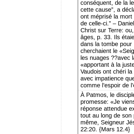
conséquent, de la le
cette cause”, a décla
ont méprisé la mort
de celle-ci.” – Danie
Christ sur Terre: ou,
âges, p. 33. Ils éta
dans la tombe pour p
cherchaient le «Seig
les nuages ??avec l
«apportant à la jus
Vaudois ont chéri la
avec impatience qu
comme l’espoir de l’
À Patmos, le discipl
promesse: «Je viens
réponse attendue exp
tout au long de son
même, Seigneur Jé
22:20. {Mars 12.4}