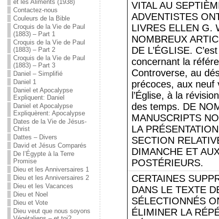
et les Aliments (1938)
VITAL AU SEPTIÈM
Contactez-nous
ADVENTISTES ON
Couleurs de la Bible
LIVRES ELLEN G. 
Croquis de la Vie de Paul
(1883) – Part 1
NOMBREUX ARTIC
Croquis de la Vie de Paul
DE L’ÉGLISE. C’est l
(1883) – Part 2
Croquis de la Vie de Paul
concernant la référ
(1883) – Part 3
Controverse, au dési
Daniel – Simplifié
Daniel 1
précoces, aux neuf
Daniel et Apocalypse
l’Église, à la révisi
Expliquent: Daniel
des temps. DE N
Daniel et Apocalypse
Expliquèrent: Apocalypse
MANUSCRIPTS NO
Dates de la Vie de Jésus-
LA PRÉSENTATIO
Christ
Dattes – Divers
SECTION RELATIVE
David et Jésus Comparés
DIMANCHE ET AU
De l’Égypte à la Terre
Promise
POSTÉRIEURS.
Dieu et les Anniversaires 1
CERTAINES SUPP
Dieu et les Anniversaires 2
Dieu et les Vacances
DANS LE TEXTE 
Dieu et Noel
SÉLECTIONNÉS O
Dieu et Vote
ÉLIMINER LA RÉP
Dieu veut que nous soyons
Végétaliens – et toi?