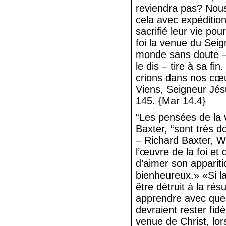
reviendra pas? Nous 
cela avec expédition
sacrifié leur vie pou
foi la venue du Seig
monde sans doute – j
le dis – tire à sa fi
crions dans nos cœu
Viens, Seigneur Jésu
145. {Mar 14.4}
“Les pensées de la 
Baxter, “sont très d
– Richard Baxter, Wo
l’œuvre de la foi et
d’aimer son appariti
bienheureux.» «Si la
être détruit à la ré
apprendre avec quell
devraient rester fid
venue de Christ, lo