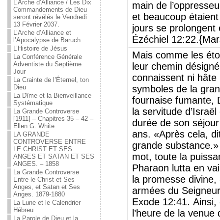
L’Arche d’Alliance / Les Dix
main de l’oppresseu
Commandements de Dieu
et beaucoup étaient
seront révélés le Vendredi
13 Février 2037.
jours se prolongent
L’Arche d’Alliance et
Ézéchiel 12:22.{Mar
l’Apocalypse de Baruch
L’Histoire de Jésus
Mais comme les étoil
La Conférence Générale
Adventiste du Septième
leur chemin désigné
Jour
connaissent ni hâte 
La Crainte de l’Éternel, ton
Dieu
symboles de la gran
La Dîme et la Bienveillance
fournaise fumante, 
Systématique
la servitude d’Israë
La Grande Controverse
[1911] – Chapitres 35 – 42 –
durée de son séjour
Ellen G. White
ans. «Après cela, dit
LA GRANDE
CONTROVERSE ENTRE
grande substance.»
LE CHRIST ET SES
mot, toute la puissa
ANGES ET SATAN ET SES
ANGES. – 1858
Pharaon lutta en va
La Grande Controverse
la promesse divine, 
Entre le Christ et Ses
Anges, et Satan et Ses
armées du Seigneur 
Anges. 1879-1880
Exode 12:41. Ainsi, 
La Lune et le Calendrier
Hébreu
l’heure de la venue 
La Parole de Dieu et la