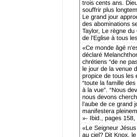
trois cents ans. Die
souffrir plus longt
Le grand jour appro
des abominations ser
Taylor, Le règne du 
de l’Eglise à tous l
«Ce monde âgé n’est
déclaré Melanchtho
chrétiens “de ne pa
le jour de la venue 
propice de tous les
“toute la famille des
à la vue”. “Nous dev
nous devons cherchez
l’aube de ce grand j
manifestera pleinem
»- Ibid., pages 158,
«Le Seigneur Jésus n
au ciel? Dit Knox, le