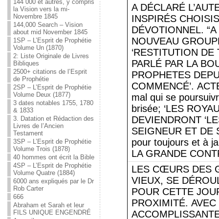
144 000 et autres, y compris
A DÉCLARÉ L’AU
la Vision vers la mi-
Novembre 1845
INSPIRÉS CHOISI
144,000 Search – Vision
DÉVOTIONNEL. “A
about mid November 1845
NOUVEAU GROUPE
1SP – L’Esprit de Prophétie
Volume Un (1870)
‘RESTITUTION DE 
2: Liste Originale de Livres
PARLÉ PAR LA BO
Bibliques
2500+ citations de l’Esprit
PROPHETES DEPU
de Prophétie
COMMENCÉ’. ACTES 3
2SP – L’Esprit de Prophétie
Volume Deux (1877)
mal qui se poursuiv
3 dates notables 1755, 1780
brisée; ‘LES ROY
& 1833
DEVIENDRONT ‘L
3. Datation et Rédaction des
Livres de l’Ancien
SEIGNEUR ET DE SO
Testament
pour toujours et à
3SP – L’Esprit de Prophétie
Volume Trois (1878)
LA GRANDE CONTR
40 hommes ont écrit la Bible
4SP – L’Esprit de Prophétie
LES CŒURS DES G
Volume Quatre (1884)
VIEUX, SE DÉROU
6000 ans expliqués par le Dr
Rob Carter
POUR CETTE JOUR
666
PROXIMITÉ. AVEC
Abraham et Sarah et leur
FILS UNIQUE ENGENDRÉ
ACCOMPLISSANTE