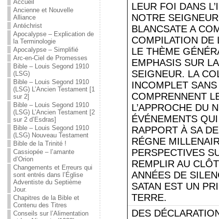
Accueil
LEUR FOI DANS L
Ancienne et Nouvelle
NOTRE SEIGNEUR,
Alliance
Antéchrist
BLANCSATE A CO
Apocalypse – Explication de
COMPILATION DE
la Terminologie
Apocalypse – Simplifié
LE THÈME GÉNÉR
Arc-en-Ciel de Promesses
EMPHASIS SUR LA
Bible – Louis Segond 1910
SEIGNEUR. LA CO
(LSG)
Bible – Louis Segond 1910
INCOMPLET SANS
(LSG) L’Ancien Testament [1
COMPRENNENT LE
sur 2]
Bible – Louis Segond 1910
L’APPROCHE DU N
(LSG) L’Ancien Testament [2
ÉVÉNEMENTS QUI
sur 2 d’Esdras]
Bible – Louis Segond 1910
RAPPORT À SA D
(LSG) Nouveau Testament
RÉGNE MILLENAIR
Bible de la Trinité !
PERSPECTIVES SU
Cassiopée – l’amante
d’Orion
REMPLIR AU CLÔ
Changements et Erreurs qui
ANNÉES DE SILE
sont entrés dans l’Église
Adventiste du Septième
SATAN EST UN PR
Jour.
TERRE.
Chapitres de la Bible et
Contenu des Titres
DES DÉCLARATION
Conseils sur l’Alimentation