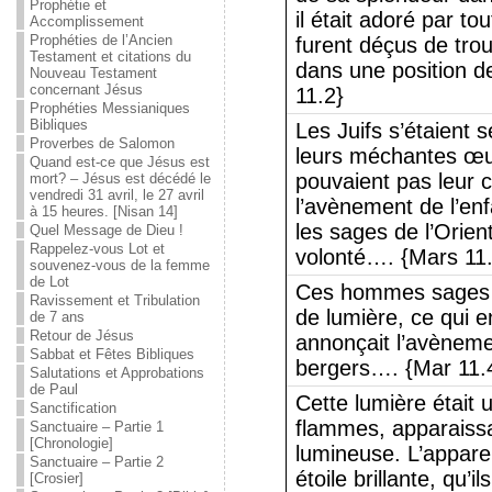
Prophétie et
il était adoré par t
Accomplissement
Prophéties de l’Ancien
furent déçus de tro
Testament et citations du
dans une position de
Nouveau Testament
concernant Jésus
11.2}
Prophéties Messianiques
Bibliques
Les Juifs s’étaient 
Proverbes de Salomon
leurs méchantes œu
Quand est-ce que Jésus est
pouvaient pas leur 
mort? – Jésus est décédé le
vendredi 31 avril, le 27 avril
l’avènement de l’en
à 15 heures. [Nisan 14]
les sages de l’Orien
Quel Message de Dieu !
Rappelez-vous Lot et
volonté…. {Mars 11
souvenez-vous de la femme
de Lot
Ces hommes sages av
Ravissement et Tribulation
de lumière, ce qui e
de 7 ans
Retour de Jésus
annonçait l’avèneme
Sabbat et Fêtes Bibliques
bergers…. {Mar 11.
Salutations et Approbations
de Paul
Cette lumière était 
Sanctification
flammes, apparaiss
Sanctuaire – Partie 1
[Chronologie]
lumineuse. L’appare
Sanctuaire – Partie 2
étoile brillante, qu’i
[Crosier]