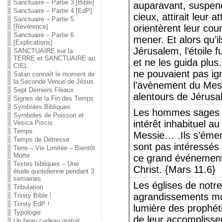
Sanctuaire – Partie 3 [Bible]
auparavant, suspen
Sanctuaire – Partie 4 [EdP]
cieux, attirait leu
Sanctuaire – Partie 5
[Révérence]
orientèrent leur cour
Sanctuaire – Partie 6
mener. Et alors qu’il
[Explications]
Jérusalem, l’étoile 
SANCTUAIRE sur la
TERRE et SANCTUAIRE au
et ne les guida plus.
CIEL
ne pouvaient pas ig
Satan connaît le moment de
la Seconde Venue de Jésus
l’avènement du Mess
Sept Derniers Fléaux
alentours de Jérusa
Signes de la Fin des Temps
Symboles Bibliques
Les hommes sages s
Symboles de Poisson et
intérêt inhabituel a
Vesica Piscis
Temps
Messie… .Ils s’émerv
Temps de Détresse
sont pas intéressés
Terre – Vie Limitée – Bientôt
Morte
ce grand événement
Textes bibliques – Une
Christ. {Mars 11.6}
étude quotidienne pendant 3
semaines
Les églises de notr
Tribulation
agrandissements mon
Trinity Bible !
Trinity EdP !
lumière des prophéti
Typologie
de leur accomplisse
Un beau cadeau gratuit