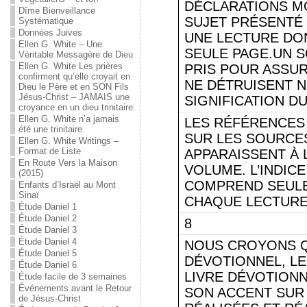
DÉCLARATIONS M
Dîme Bienveillance
SUJET PRÉSENT
Systématique
Données Juives
UNE LECTURE DON
Ellen G. White – Une
SEULE PAGE.UN S
Véritable Messagère de Dieu
Ellen G. White Les prières
PRIS POUR ASSU
confirment qu’elle croyait en
NE DÉTRUISENT N
Dieu le Père et en SON Fils
Jésus-Christ – JAMAIS une
SIGNIFICATION D
croyance en un dieu trinitaire
Ellen G. White n’a jamais
LES RÉFÉRENCES 
été une trinitaire
SUR LES SOURCE
Ellen G. White Writings –
Format de Liste
APPARAISSENT À L
En Route Vers la Maison
VOLUME. L’INDIC
(2015)
COMPREND SEULE
Enfants d’Israël au Mont
Sinaï
CHAQUE LECTURE
Étude Daniel 1
Étude Daniel 2
8
Étude Daniel 3
Étude Daniel 4
NOUS CROYONS 
Étude Daniel 5
DÉVOTIONNEL, LE
Étude Daniel 6
LIVRE DÉVOTIONN
Étude facile de 3 semaines
Événements avant le Retour
SON ACCENT SUR
de Jésus-Christ