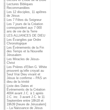
Lectures Bibliques
Recommandées
Les 12 disciples, 11 apôtres
de Jésus
Les 7 Fêtes du Seigneur
Les 7 jours de la Création
correspondent aux 7 000
ans de vie de la Terre
LES ALLIANCES DE DIEU
Les Évangiles par Ordre
Chronologique
Les Événements de la Fin
des Temps et la Nouvelle
Jérusalem
Les Miracles de Jésus-
Christ
Les Prières d’Ellen G. White
prouvent qu’elle croyait au
Seul Vrai Dieu vivant et
Jésus le confirme – PAS un
dieu de la trinité
Liste des Dates et
Événements de la Création
4004 avant J.C. à 1 aprés
J.C. inc. 3 avant J.C. le 11
Septembre entre 18h18 et
19h39 [heure de Jérusalem]
– La Naissance de Jésus