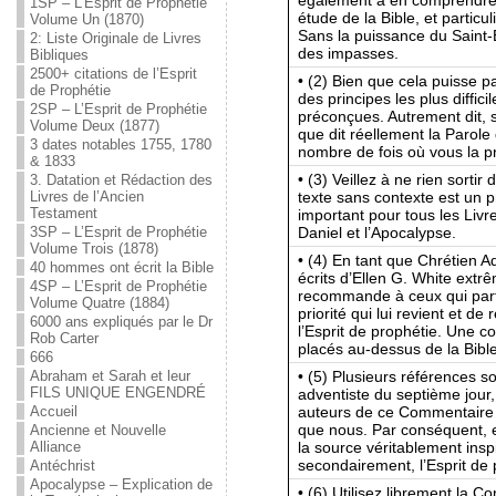
1SP – L’Esprit de Prophétie
étude de la Bible, et particu
Volume Un (1870)
Sans la puissance du Saint-Es
2: Liste Originale de Livres
des impasses.
Bibliques
2500+ citations de l’Esprit
• (2) Bien que cela puisse p
de Prophétie
des principes les plus diffici
2SP – L’Esprit de Prophétie
préconçues. Autrement dit, 
Volume Deux (1877)
que dit réellement la Parole
3 dates notables 1755, 1780
nombre de fois où vous la p
& 1833
• (3) Veillez à ne rien sorti
3. Datation et Rédaction des
texte sans contexte est un p
Livres de l’Ancien
Testament
important pour tous les Livres
Daniel et l’Apocalypse.
3SP – L’Esprit de Prophétie
Volume Trois (1878)
• (4) En tant que Chrétien Ad
40 hommes ont écrit la Bible
écrits d’Ellen G. White extr
4SP – L’Esprit de Prophétie
recommande à ceux qui parta
Volume Quatre (1884)
priorité qui lui revient et d
6000 ans expliqués par le Dr
l’Esprit de prophétie. Une co
Rob Carter
placés au-dessus de la Bible
666
• (5) Plusieurs références s
Abraham et Sarah et leur
FILS UNIQUE ENGENDRÉ
adventiste du septième jour
auteurs de ce Commentaire n
Accueil
que nous. Par conséquent, e
Ancienne et Nouvelle
la source véritablement inspi
Alliance
secondairement, l’Esprit de 
Antéchrist
Apocalypse – Explication de
• (6) Utilisez librement la 