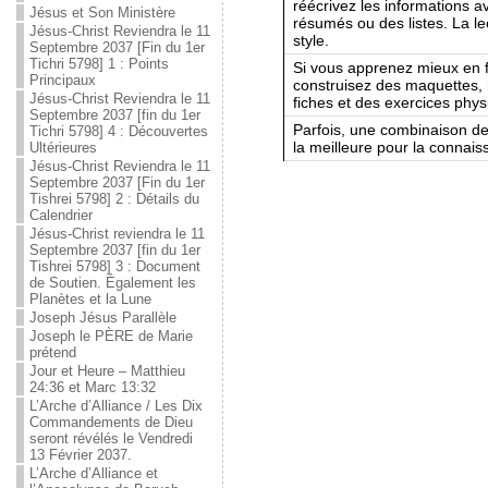
réécrivez les informations 
Jésus et Son Ministère
résumés ou des listes. La lec
Jésus-Christ Reviendra le 11
style.
Septembre 2037 [Fin du 1er
Tichri 5798] 1 : Points
Si vous apprenez mieux en f
Principaux
construisez des maquettes, 
Jésus-Christ Reviendra le 11
fiches et des exercices phy
Septembre 2037 [fin du 1er
Parfois, une combinaison de
Tichri 5798] 4 : Découvertes
la meilleure pour la connais
Ultérieures
Jésus-Christ Reviendra le 11
Septembre 2037 [Fin du 1er
Tishrei 5798] 2 : Détails du
Calendrier
Jésus-Christ reviendra le 11
Septembre 2037 [fin du 1er
Tishrei 5798] 3 : Document
de Soutien. Également les
Planètes et la Lune
Joseph Jésus Parallèle
Joseph le PÈRE de Marie
prétend
Jour et Heure – Matthieu
24:36 et Marc 13:32
L’Arche d’Alliance / Les Dix
Commandements de Dieu
seront révélés le Vendredi
13 Février 2037.
L’Arche d’Alliance et