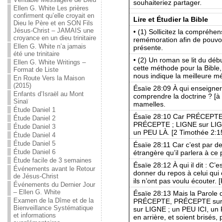
souhaiteriez partager.
Ellen G. White Les prières
confirment qu’elle croyait en
Lire et Étudier la Bible
Dieu le Père et en SON Fils
Jésus-Christ – JAMAIS une
• (1) Sollicitez la compréhen
croyance en un dieu trinitaire
remémoration afin de pouvoir
Ellen G. White n’a jamais
présente.
été une trinitaire
• (2) Un roman se lit du débu
Ellen G. White Writings –
cette méthode pour la Bible,
Format de Liste
nous indique la meilleure m
En Route Vers la Maison
(2015)
Ésaïe 28:09 À qui enseignera-
Enfants d’Israël au Mont
comprendre la doctrine ? [à c
Sinaï
mamelles.
Étude Daniel 1
Ésaïe 28:10 Car PRÉCEPT
Étude Daniel 2
PRÉCEPTE ; LIGNE sur LIGN
Étude Daniel 3
un PEU LÀ. [2 Timothée 2:1
Étude Daniel 4
Étude Daniel 5
Ésaïe 28:11 Car c’est par de
Étude Daniel 6
étrangère qu’il parlera à ce 
Étude facile de 3 semaines
Ésaïe 28:12 À qui il dit : C’e
Événements avant le Retour
donner du repos à celui qui es
de Jésus-Christ
ils n’ont pas voulu écouter.
Événements du Dernier Jour
– Ellen G. White
Ésaïe 28:13 Mais la Parole 
Examen de la Dîme et de la
PRÉCEPTE, PRÉCEPTE sur 
Bienveillance Systématique
sur LIGNE ; un PEU ICI, un 
et informations
en arrière, et soient brisés, 