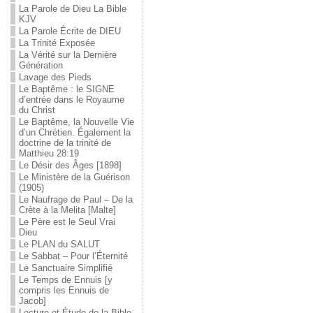
La Parole de Dieu La Bible
KJV
La Parole Écrite de DIEU
La Trinité Exposée
La Vérité sur la Dernière
Génération
Lavage des Pieds
Le Baptême : le SIGNE
d’entrée dans le Royaume
du Christ
Le Baptême, la Nouvelle Vie
d’un Chrétien. Également la
doctrine de la trinité de
Matthieu 28:19
Le Désir des Âges [1898]
Le Ministère de la Guérison
(1905)
Le Naufrage de Paul – De la
Crète à la Melita [Malte]
Le Père est le Seul Vrai
Dieu
Le PLAN du SALUT
Le Sabbat – Pour l’Éternité
Le Sanctuaire Simplifié
Le Temps de Ennuis [y
compris les Ennuis de
Jacob]
Lecture et Étude de la Bible