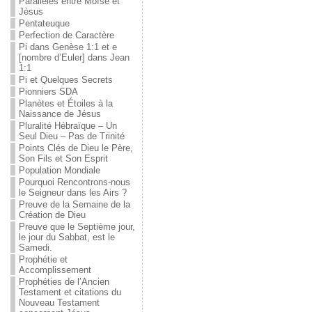
Parallèles entre Moïse et
Jésus
Pentateuque
Perfection de Caractère
Pi dans Genèse 1:1 et e
[nombre d’Euler] dans Jean
1:1
Pi et Quelques Secrets
Pionniers SDA
Planètes et Étoiles à la
Naissance de Jésus
Pluralité Hébraïque – Un
Seul Dieu – Pas de Trinité
Points Clés de Dieu le Père,
Son Fils et Son Esprit
Population Mondiale
Pourquoi Rencontrons-nous
le Seigneur dans les Airs ?
Preuve de la Semaine de la
Création de Dieu
Preuve que le Septième jour,
le jour du Sabbat, est le
Samedi.
Prophétie et
Accomplissement
Prophéties de l’Ancien
Testament et citations du
Nouveau Testament