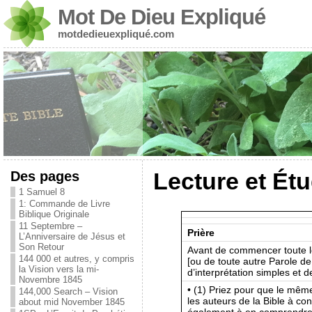
Mot De Dieu Expliqué
motdedieuexpliqué.com
Des pages
Lecture et Étu
1 Samuel 8
1: Commande de Livre
Biblique Originale
11 Septembre –
Prière
L’Anniversaire de Jésus et
Son Retour
Avant de commencer toute le
144 000 et autres, y compris
[ou de toute autre Parole d
la Vision vers la mi-
d’interprétation simples et d
Novembre 1845
• (1) Priez pour que le même
144,000 Search – Vision
les auteurs de la Bible à c
about mid November 1845
également à en comprendre 