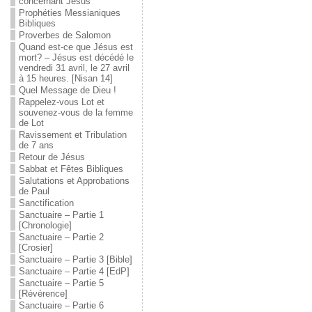
concernant Jésus
Prophéties Messianiques
Bibliques
Proverbes de Salomon
Quand est-ce que Jésus est
mort? – Jésus est décédé le
vendredi 31 avril, le 27 avril
à 15 heures. [Nisan 14]
Quel Message de Dieu !
Rappelez-vous Lot et
souvenez-vous de la femme
de Lot
Ravissement et Tribulation
de 7 ans
Retour de Jésus
Sabbat et Fêtes Bibliques
Salutations et Approbations
de Paul
Sanctification
Sanctuaire – Partie 1
[Chronologie]
Sanctuaire – Partie 2
[Crosier]
Sanctuaire – Partie 3 [Bible]
Sanctuaire – Partie 4 [EdP]
Sanctuaire – Partie 5
[Révérence]
Sanctuaire – Partie 6