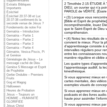
supplémentaires
2 Timothée 2:15 ÉTUDIE
Extraits Bibliques
DIEU, un ouvrier qui n’a poin
Importants
PAROLE de VÉRITÉ. [Ésaïe 
Ézéchiel
Ézéchiel 20:37-38 et Luc
• (3) Lorsque vous rencontre
20:37-38 confirment-ils la
[Bible et Esprit de prophéti
seconde venue de Jésus ?
incompréhensible, louez Dieu
Fondements de notre Foi
que le Saint-Esprit de Dieu 
Gematria – Introduction
compréhension.
Gematria – Partie 1
• (4) Notez les résultats de
Gematria – Partie 2
convient le mieux. Pour la p
Gematria – Partie 3
d’apprentissage consiste à s
Gematria – Partie 4
intervalles réguliers pour re
Gématrie, Vesica Piscis, Pi
entre les connaissances nouv
et Genèse
manière régulière et ciblée
Généalogie de Jésus – Le
message caché de Dieu
Les quatre types d’apprentis
Genèse 5 Message et Esprit
l’apprentissage auditif, la le
de Prophétie
kinesthésique.
Gerbe Ondulée – Premiers
Si vous apprenez mieux en v
Fruits
cartes mentales, des vidéos
Gog et Magog
exemples visuels de concept
Halloween
Heures de Probation
Si vous apprenez mieux en 
podcasts et des livres audio.
Jésus – Toujours un
HOMME – HUMANITÉ
haute pour assimiler l’inform
GLORIFIÉE
Si vous apprenez mieux par l
Jésus Christ