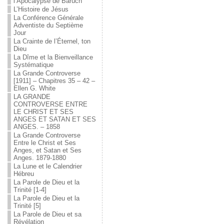
l’Apocalypse de Baruch
L’Histoire de Jésus
La Conférence Générale
Adventiste du Septième
Jour
La Crainte de l’Éternel, ton
Dieu
La Dîme et la Bienveillance
Systématique
La Grande Controverse
[1911] – Chapitres 35 – 42 –
Ellen G. White
LA GRANDE
CONTROVERSE ENTRE
LE CHRIST ET SES
ANGES ET SATAN ET SES
ANGES. – 1858
La Grande Controverse
Entre le Christ et Ses
Anges, et Satan et Ses
Anges. 1879-1880
La Lune et le Calendrier
Hébreu
La Parole de Dieu et la
Trinité [1-4]
La Parole de Dieu et la
Trinité [5]
La Parole de Dieu et sa
Révélation