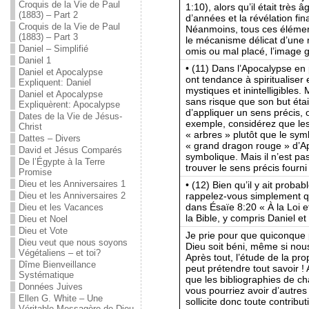
Croquis de la Vie de Paul
1:10), alors qu’il était très 
(1883) – Part 2
d’années et la révélation fin
Croquis de la Vie de Paul
Néanmoins, tous ces élément
(1883) – Part 3
le mécanisme délicat d’une 
Daniel – Simplifié
omis ou mal placé, l’image g
Daniel 1
• (11) Dans l’Apocalypse en 
Daniel et Apocalypse
ont tendance à spiritualiser
Expliquent: Daniel
mystiques et inintelligibles
Daniel et Apocalypse
sans risque que son but était
Expliquèrent: Apocalypse
d’appliquer un sens précis, o
Dates de la Vie de Jésus-
exemple, considérez que les
Christ
« arbres » plutôt que le sym
Dattes – Divers
« grand dragon rouge » d’A
David et Jésus Comparés
symbolique. Mais il n’est pa
De l’Égypte à la Terre
trouver le sens précis fourni
Promise
Dieu et les Anniversaires 1
• (12) Bien qu’il y ait proba
rappelez-vous simplement qu
Dieu et les Anniversaires 2
dans Ésaïe 8:20 « À la Loi e
Dieu et les Vacances
la Bible, y compris Daniel et
Dieu et Noel
Dieu et Vote
Je prie pour que quiconque 
Dieu veut que nous soyons
Dieu soit béni, même si no
Végétaliens – et toi?
Après tout, l’étude de la pr
Dîme Bienveillance
peut prétendre tout savoir ! 
Systématique
que les bibliographies de ch
Données Juives
vous pourriez avoir d’autres
Ellen G. White – Une
sollicite donc toute contribu
Véritable Messagère de Dieu