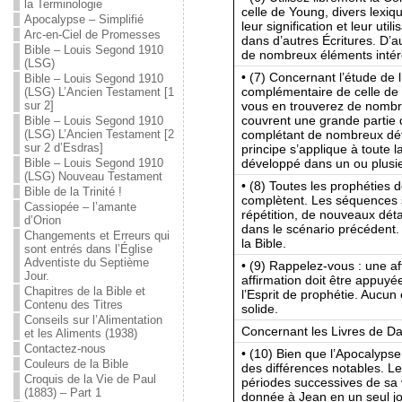
la Terminologie
celle de Young, divers lexiq
Apocalypse – Simplifié
leur signification et leur ut
Arc-en-Ciel de Promesses
dans d’autres Écritures. D’
Bible – Louis Segond 1910
de nombreux éléments intére
(LSG)
• (7) Concernant l’étude de 
Bible – Louis Segond 1910
complémentaire de celle de 
(LSG) L’Ancien Testament [1
vous en trouverez de nombr
sur 2]
couvrent une grande partie 
Bible – Louis Segond 1910
complétant de nombreux dét
(LSG) L’Ancien Testament [2
sur 2 d’Esdras]
principe s’applique à toute l
développé dans un ou plusie
Bible – Louis Segond 1910
(LSG) Nouveau Testament
• (8) Toutes les prophéties 
Bible de la Trinité !
complètent. Les séquences 
Cassiopée – l’amante
répétition, de nouveaux détai
d’Orion
dans le scénario précédent. 
Changements et Erreurs qui
la Bible.
sont entrés dans l’Église
Adventiste du Septième
• (9) Rappelez-vous : une af
Jour.
affirmation doit être appuyé
Chapitres de la Bible et
l’Esprit de prophétie. Aucun 
Contenu des Titres
solide.
Conseils sur l’Alimentation
Concernant les Livres de Dan
et les Aliments (1938)
Contactez-nous
• (10) Bien que l’Apocalypse
Couleurs de la Bible
des différences notables. Le
Croquis de la Vie de Paul
périodes successives de sa v
(1883) – Part 1
donnée à Jean en un seul jo