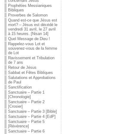
concernant Jésus
Prophéties Messianiques
Bibliques
Proverbes de Salomon
Quand est-ce que Jésus est
mort? – Jésus est décédé le
vendredi 31 avril, le 27 avril
à 15 heures. [Nisan 14]
Quel Message de Dieu !
Rappelez-vous Lot et
souvenez-vous de la femme
de Lot
Ravissement et Tribulation
de 7 ans
Retour de Jésus
Sabbat et Fêtes Bibliques
Salutations et Approbations
de Paul
Sanctification
Sanctuaire – Partie 1
[Chronologie]
Sanctuaire – Partie 2
[Crosier]
Sanctuaire – Partie 3 [Bible]
Sanctuaire – Partie 4 [EdP]
Sanctuaire – Partie 5
[Révérence]
Sanctuaire – Partie 6