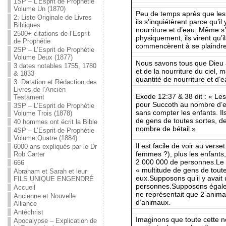
1SP – L’Esprit de Prophétie
Volume Un (1870)
Peu de temps après que les 
2: Liste Originale de Livres
ils s’inquiétèrent parce qu’i
Bibliques
nourriture et d’eau. Même s’
2500+ citations de l’Esprit
physiquement, ils virent qu’i
de Prophétie
commencèrent à se plaindre 
2SP – L’Esprit de Prophétie
Volume Deux (1877)
Nous savons tous que Dieu 
3 dates notables 1755, 1780
et de la nourriture du ciel,
& 1833
quantité de nourriture et d’e
3. Datation et Rédaction des
Livres de l’Ancien
Exode 12:37 & 38 dit : « Les
Testament
pour Succoth au nombre d’e
3SP – L’Esprit de Prophétie
sans compter les enfants. I
Volume Trois (1878)
de gens de toutes sortes, d
40 hommes ont écrit la Bible
nombre de bétail.»
4SP – L’Esprit de Prophétie
Volume Quatre (1884)
Il est facile de voir au vers
6000 ans expliqués par le Dr
femmes ?), plus les enfants,
Rob Carter
2 000 000 de personnes.Le ve
666
« multitude de gens de tout
Abraham et Sarah et leur
eux.Supposons qu’il y avait 
FILS UNIQUE ENGENDRÉ
personnes.Supposons égalem
Accueil
ne représentait que 2 anima
Ancienne et Nouvelle
d’animaux.
Alliance
Antéchrist
Imaginons que toute cette no
Apocalypse – Explication de