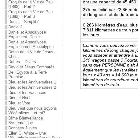
ont une capacité de 45 450 
Croquis de la Vie de Paul
(1883) – Part 2
275 multiplié par 22,86 mèt
Croquis de la Vie de Paul
de longueur totale du train-c
(1883) – Part 3
Daniel – Simplifié
6,286 kilomètres d’eau, plus
Daniel 1
7,811 kilomètres de train pou
Daniel et Apocalypse
les jours.
Expliquent: Daniel
Daniel et Apocalypse
Comme vous pouvez le voir ci
Expliquèrent: Apocalypse
kilomètres de long chaque jo
Dates de la Vie de Jésus-
vous asseoir et attendre à 
Christ
340 wagons passe ? Pourtant,
Dattes – Divers
sans que PERSONNE n’ait à 
David et Jésus Comparés
également que les Israélite
De l’Égypte à la Terre
jours x 40 ans = 14 600 jour
Promise
kilomètres de nourriture et 
Dieu et les Anniversaires 1
kilomètres de train.
Dieu et les Anniversaires 2
Dieu et les Vacances
Dieu et Noel
Dieu et Vote
Dieu veut que nous soyons
Végétaliens – et toi?
Dîme Bienveillance
Systématique
Données Juives
Ellen G. White – Une
Véritable Messagère de Dieu