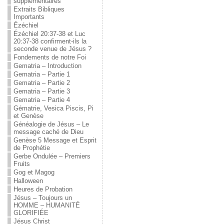
supplémentaires
Extraits Bibliques
Importants
Ézéchiel
Ézéchiel 20:37-38 et Luc
20:37-38 confirment-ils la
seconde venue de Jésus ?
Fondements de notre Foi
Gematria – Introduction
Gematria – Partie 1
Gematria – Partie 2
Gematria – Partie 3
Gematria – Partie 4
Gématrie, Vesica Piscis, Pi
et Genèse
Généalogie de Jésus – Le
message caché de Dieu
Genèse 5 Message et Esprit
de Prophétie
Gerbe Ondulée – Premiers
Fruits
Gog et Magog
Halloween
Heures de Probation
Jésus – Toujours un
HOMME – HUMANITÉ
GLORIFIÉE
Jésus Christ