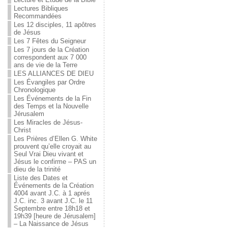
Lectures Bibliques
Recommandées
Les 12 disciples, 11 apôtres
de Jésus
Les 7 Fêtes du Seigneur
Les 7 jours de la Création
correspondent aux 7 000
ans de vie de la Terre
LES ALLIANCES DE DIEU
Les Évangiles par Ordre
Chronologique
Les Événements de la Fin
des Temps et la Nouvelle
Jérusalem
Les Miracles de Jésus-
Christ
Les Prières d’Ellen G. White
prouvent qu’elle croyait au
Seul Vrai Dieu vivant et
Jésus le confirme – PAS un
dieu de la trinité
Liste des Dates et
Événements de la Création
4004 avant J.C. à 1 aprés
J.C. inc. 3 avant J.C. le 11
Septembre entre 18h18 et
19h39 [heure de Jérusalem]
– La Naissance de Jésus