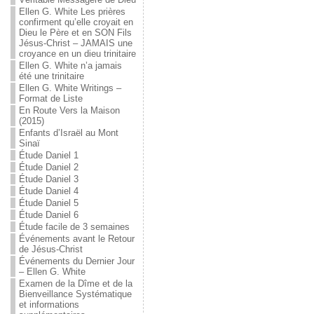
Ellen G. White Les prières
confirment qu’elle croyait en
Dieu le Père et en SON Fils
Jésus-Christ – JAMAIS une
croyance en un dieu trinitaire
Ellen G. White n’a jamais
été une trinitaire
Ellen G. White Writings –
Format de Liste
En Route Vers la Maison
(2015)
Enfants d’Israël au Mont
Sinaï
Étude Daniel 1
Étude Daniel 2
Étude Daniel 3
Étude Daniel 4
Étude Daniel 5
Étude Daniel 6
Étude facile de 3 semaines
Événements avant le Retour
de Jésus-Christ
Événements du Dernier Jour
– Ellen G. White
Examen de la Dîme et de la
Bienveillance Systématique
et informations