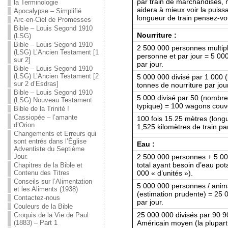
par train de marchandises,
la Terminologie
aidera à mieux voir la puiss
Apocalypse – Simplifié
longueur de train pensez-vo
Arc-en-Ciel de Promesses
Bible – Louis Segond 1910
Nourriture :
(LSG)
Bible – Louis Segond 1910
2 500 000 personnes multipl
(LSG) L’Ancien Testament [1
personne et par jour = 5 00
sur 2]
par jour.
Bible – Louis Segond 1910
(LSG) L’Ancien Testament [2
5 000 000 divisé par 1 000
sur 2 d’Esdras]
tonnes de nourriture par jour
Bible – Louis Segond 1910
5 000 divisé par 50 (nombr
(LSG) Nouveau Testament
typique) = 100 wagons couv
Bible de la Trinité !
Cassiopée – l’amante
100 fois 15.25 mètres (lon
d’Orion
1,525 kilomètres de train par
Changements et Erreurs qui
sont entrés dans l’Église
Eau :
Adventiste du Septième
2 500 000 personnes + 5 00
Jour.
total ayant besoin d’eau pot
Chapitres de la Bible et
000 « d’unités »).
Contenu des Titres
Conseils sur l’Alimentation
5 000 000 personnes / animau
et les Aliments (1938)
(estimation prudente) = 25 0
Contactez-nous
par jour.
Couleurs de la Bible
25 000 000 divisés par 90 9
Croquis de la Vie de Paul
Américain moyen (la plupart
(1883) – Part 1