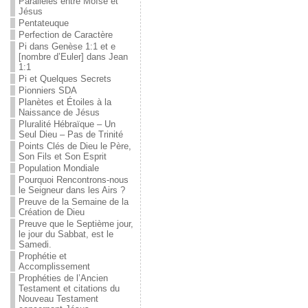
Parallèles entre Moïse et
Jésus
Pentateuque
Perfection de Caractère
Pi dans Genèse 1:1 et e
[nombre d’Euler] dans Jean
1:1
Pi et Quelques Secrets
Pionniers SDA
Planètes et Étoiles à la
Naissance de Jésus
Pluralité Hébraïque – Un
Seul Dieu – Pas de Trinité
Points Clés de Dieu le Père,
Son Fils et Son Esprit
Population Mondiale
Pourquoi Rencontrons-nous
le Seigneur dans les Airs ?
Preuve de la Semaine de la
Création de Dieu
Preuve que le Septième jour,
le jour du Sabbat, est le
Samedi.
Prophétie et
Accomplissement
Prophéties de l’Ancien
Testament et citations du
Nouveau Testament