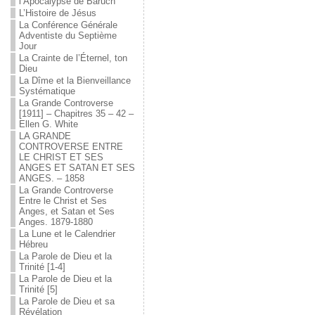
l’Apocalypse de Baruch
L’Histoire de Jésus
La Conférence Générale
Adventiste du Septième
Jour
La Crainte de l’Éternel, ton
Dieu
La Dîme et la Bienveillance
Systématique
La Grande Controverse
[1911] – Chapitres 35 – 42 –
Ellen G. White
LA GRANDE
CONTROVERSE ENTRE
LE CHRIST ET SES
ANGES ET SATAN ET SES
ANGES. – 1858
La Grande Controverse
Entre le Christ et Ses
Anges, et Satan et Ses
Anges. 1879-1880
La Lune et le Calendrier
Hébreu
La Parole de Dieu et la
Trinité [1-4]
La Parole de Dieu et la
Trinité [5]
La Parole de Dieu et sa
Révélation