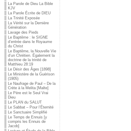
La Parole de Dieu La Bible
KJV
La Parole Écrite de DIEU
La Trinité Exposée
La Vérité sur la Dernière
Génération
Lavage des Pieds
Le Baptême : le SIGNE
d’entrée dans le Royaume
du Christ
Le Baptême, la Nouvelle Vie
d’un Chrétien. Également la
doctrine de la trinité de
Matthieu 28:19
Le Désir des Âges [1898]
Le Ministère de la Guérison
(1905)
Le Naufrage de Paul – De la
Crète à la Melita [Malte]
Le Père est le Seul Vrai
Dieu
Le PLAN du SALUT
Le Sabbat – Pour l’Éternité
Le Sanctuaire Simplifié
Le Temps de Ennuis [y
compris les Ennuis de
Jacob]
Lecture et Étude de la Bible