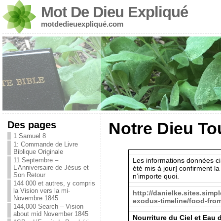
Mot De Dieu Expliqué
motdedieuexpliqué.com
Des pages
Notre Dieu To
1 Samuel 8
1: Commande de Livre
Biblique Originale
Les informations données ci-
11 Septembre –
L’Anniversaire de Jésus et
été mis à jour] confirment la
Son Retour
n’importe quoi.
144 000 et autres, y compris
la Vision vers la mi-
http://danielke.sites.sim
Novembre 1845
exodus-timeline/food-fro
144,000 Search – Vision
about mid November 1845
Nourriture du Ciel et Eau