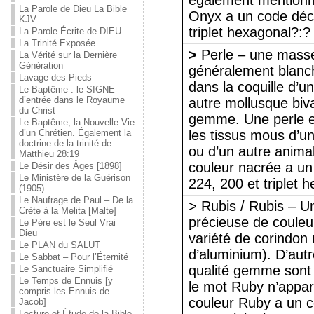
également mentionné
La Parole de Dieu La Bible
Onyx a un code déci
KJV
triplet hexagonal?:
La Parole Écrite de DIEU
La Trinité Exposée
>
Perle – une masse 
La Vérité sur la Dernière
Génération
généralement blanch
Lavage des Pieds
dans la coquille d’un
Le Baptême : le SIGNE
d’entrée dans le Royaume
autre mollusque biv
du Christ
gemme. Une perle es
Le Baptême, la Nouvelle Vie
d’un Chrétien. Également la
les tissus mous d’u
doctrine de la trinité de
ou d’un autre animal
Matthieu 28:19
couleur nacrée a un
Le Désir des Âges [1898]
Le Ministère de la Guérison
224, 200 et triplet
(1905)
Le Naufrage de Paul – De la
> Rubis / Rubis – Un
Crète à la Melita [Malte]
précieuse de couleu
Le Père est le Seul Vrai
Dieu
variété de corindon
Le PLAN du SALUT
d’aluminium). D’aut
Le Sabbat – Pour l’Éternité
qualité gemme sont
Le Sanctuaire Simplifié
Le Temps de Ennuis [y
le mot Ruby n’appar
compris les Ennuis de
couleur Ruby a un c
Jacob]
Lecture et Étude de la Bible