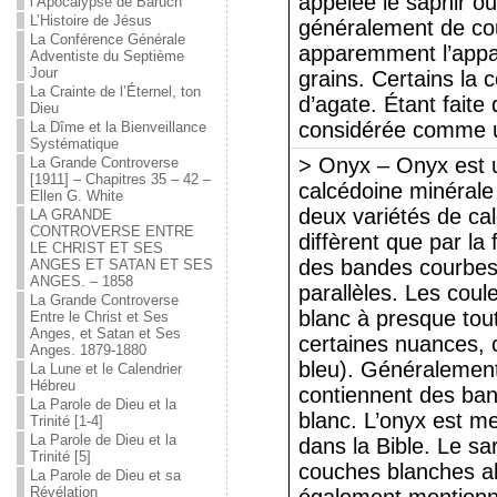
appelée le saphir ou 
l’Apocalypse de Baruch
L’Histoire de Jésus
généralement de cou
La Conférence Générale
apparemment l’appar
Adventiste du Septième
Jour
grains. Certains la
La Crainte de l’Éternel, ton
d’agate. Étant faite
Dieu
considérée comme u
La Dîme et la Bienveillance
Systématique
> Onyx – Onyx est 
La Grande Controverse
[1911] – Chapitres 35 – 42 –
calcédoine minérale 
Ellen G. White
deux variétés de ca
LA GRANDE
CONTROVERSE ENTRE
diffèrent que par la
LE CHRIST ET SES
des bandes courbes 
ANGES ET SATAN ET SES
ANGES. – 1858
parallèles. Les cou
La Grande Controverse
blanc à presque tout
Entre le Christ et Ses
Anges, et Satan et Ses
certaines nuances, 
Anges. 1879-1880
bleu). Généralement
La Lune et le Calendrier
Hébreu
contiennent des ban
La Parole de Dieu et la
blanc. L’onyx est me
Trinité [1-4]
La Parole de Dieu et la
dans la Bible. Le sa
Trinité [5]
couches blanches al
La Parole de Dieu et sa
Révélation