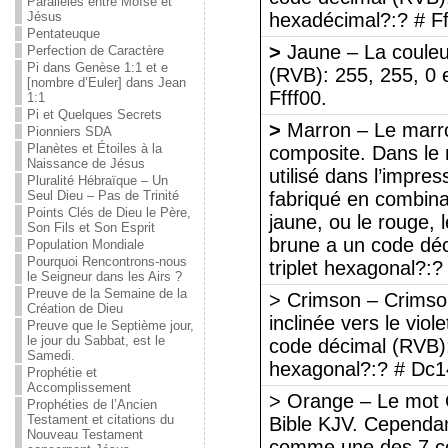
Parallèles entre Moïse et
Jésus
hexadécimal?:? # F
Pentateuque
>
Jaune – La couleu
Perfection de Caractère
Pi dans Genèse 1:1 et e
(RVB): 255, 255, 0 e
[nombre d’Euler] dans Jean
Ffff00.
1:1
Pi et Quelques Secrets
>
Marron – Le marro
Pionniers SDA
Planètes et Étoiles à la
composite. Dans le
Naissance de Jésus
utilisé dans l’impres
Pluralité Hébraïque – Un
Seul Dieu – Pas de Trinité
fabriqué en combinan
Points Clés de Dieu le Père,
jaune, ou le rouge, l
Son Fils et Son Esprit
brune a un code déc
Population Mondiale
Pourquoi Rencontrons-nous
triplet hexagonal?:
le Seigneur dans les Airs ?
Preuve de la Semaine de la
> Crimson – Crimson
Création de Dieu
inclinée vers le viol
Preuve que le Septième jour,
le jour du Sabbat, est le
code décimal (RVB): 
Samedi.
hexagonal?:? # Dc1
Prophétie et
Accomplissement
> Orange – Le mot 
Prophéties de l’Ancien
Testament et citations du
Bible KJV. Cependant
Nouveau Testament
comme une des 7 cou