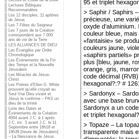
95 et triplet hexago
Lectures Bibliques
Recommandées
> Saphir / Saphirs –
Les 12 disciples, 11 apôtres
précieuse, une vari
de Jésus
Les 7 Fêtes du Seigneur
oxyde d’aluminium. 
Les 7 jours de la Création
couleur bleue, mais 
correspondent aux 7 000
ans de vie de la Terre
«fantaisie» se prod
LES ALLIANCES DE DIEU
couleurs jaune, viol
Les Évangiles par Ordre
«saphirs partiels» 
Chronologique
Les Événements de la Fin
plus [bleu, jaune, ros
des Temps et la Nouvelle
orange, gris, marron
Jérusalem
Les Miracles de Jésus-
code décimal (RVB): 
Christ
hexagonal?:? # 126
Les Prières d’Ellen G. White
prouvent qu’elle croyait au
> Sardonyx – Sardon
Seul Vrai Dieu vivant et
Jésus le confirme – PAS un
avec une base brune
dieu de la trinité
Sardonyx a un code
Liste des Dates et
Événements de la Création
et triplet hexagonal
4004 avant J.C. à 1 aprés
J.C. inc. 3 avant J.C. le 11
> Topaze – La topaz
Septembre entre 18h18 et
transparente mais e
19h39 [heure de Jérusalem]
– La Naissance de Jésus