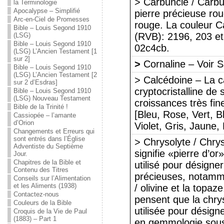
> Carbuncle / Carbu
la Terminologie
Apocalypse – Simplifié
pierre précieuse rou
Arc-en-Ciel de Promesses
rouge. La couleur C
Bible – Louis Segond 1910
(RVB): 2196, 203 et 
(LSG)
Bible – Louis Segond 1910
02c4cb.
(LSG) L’Ancien Testament [1
sur 2]
>
Cornaline – Voir S
Bible – Louis Segond 1910
(LSG) L’Ancien Testament [2
> Calcédoine – La c
sur 2 d’Esdras]
cryptocristalline de
Bible – Louis Segond 1910
(LSG) Nouveau Testament
croissances très fi
Bible de la Trinité !
[Bleu, Rose, Vert, 
Cassiopée – l’amante
d’Orion
Violet, Gris, Jaune,
Changements et Erreurs qui
sont entrés dans l’Église
> Chrysolyte / Chry
Adventiste du Septième
signifie «pierre d’or»
Jour.
Chapitres de la Bible et
utilisé pour désigner
Contenu des Titres
précieuses, notamme
Conseils sur l’Alimentation
et les Aliments (1938)
/ olivine et la top
Contactez-nous
pensent que la chrys
Couleurs de la Bible
utilisée pour désigne
Croquis de la Vie de Paul
(1883) – Part 1
en gemmologie sous 