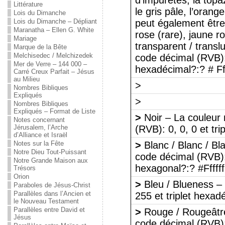
d’impuretés; la topaz
Littérature
le gris pâle, l’orang
Lois du Dimanche
Lois du Dimanche – Dépliant
peut également être 
Maranatha – Ellen G. White
rose (rare), jaune 
Mariage
transparent / transl
Marque de la Bête
Melchisedec / Melchizedek
code décimal (RVB): 
Mer de Verre – 144 000 –
hexadécimal?:? # F
Carré Creux Parfait – Jésus
au Milieu
>
Nombres Bibliques
Expliqués
>
Nombres Bibliques
Expliqués – Format de Liste
>
Noir – La couleur 
Notes concernant
Jérusalem, l’Arche
(RVB): 0, 0, 0 et tr
d’Alliance et Israël
Notes sur la Fête
>
Blanc / Blanc / Bl
Notre Dieu Tout-Puissant
code décimal (RVB): 
Notre Grande Maison aux
hexagonal?:? #Ffffff
Trésors
Orion
>
Bleu / Blueness –
Paraboles de Jésus-Christ
Parallèles dans l’Ancien et
255 et triplet hexad
le Nouveau Testament
Parallèles entre David et
>
Rouge / Rougeâtre
Jésus
code décimal (RVB): 