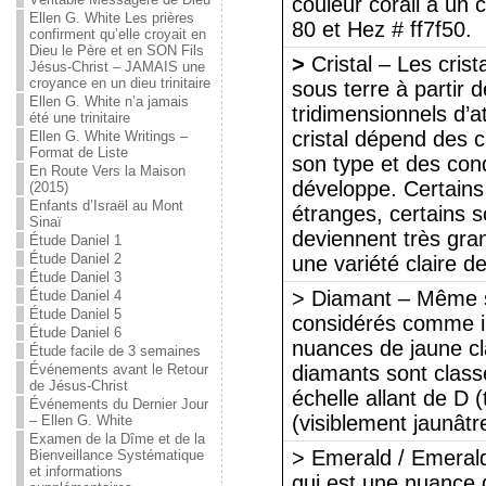
couleur corail a un
Ellen G. White Les prières
80 et Hez # ff7f50.
confirment qu’elle croyait en
Dieu le Père et en SON Fils
>
Cristal – Les cris
Jésus-Christ – JAMAIS une
croyance en un dieu trinitaire
sous terre à partir d
Ellen G. White n’a jamais
tridimensionnels d’
été une trinitaire
cristal dépend des c
Ellen G. White Writings –
Format de Liste
son type et des cond
En Route Vers la Maison
développe. Certain
(2015)
Enfants d’Israël au Mont
étranges, certains so
Sinaï
deviennent très gran
Étude Daniel 1
Étude Daniel 2
une variété claire d
Étude Daniel 3
> Diamant – Même s
Étude Daniel 4
Étude Daniel 5
considérés comme in
Étude Daniel 6
nuances de jaune cl
Étude facile de 3 semaines
Événements avant le Retour
diamants sont class
de Jésus-Christ
échelle allant de D 
Événements du Dernier Jour
(visiblement jaunâtr
– Ellen G. White
Examen de la Dîme et de la
> Emerald / Emeral
Bienveillance Systématique
et informations
qui est une nuance de 