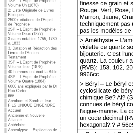
1SP – L’Esprit de Prophétie
finesse de grain et s
Volume Un (1870)
Rouge, Vert, Rose, B
2: Liste Originale de Livres
Bibliques
Marron, Jaune, Ora
2500+ citations de l’Esprit
techniquement pas u
de Prophétie
2SP – L’Esprit de Prophétie
pas les modèles de
Volume Deux (1877)
3 dates notables 1755, 1780
> Améthyste – L’amé
& 1833
violette de quartz so
3. Datation et Rédaction des
Livres de l’Ancien
bijouterie. C’est l
Testament
quartz. La couleur 
3SP – L’Esprit de Prophétie
(RVB): 153, 102, 204
Volume Trois (1878)
40 hommes ont écrit la Bible
9966cc.
4SP – L’Esprit de Prophétie
Volume Quatre (1884)
> Béryl – Le béryl 
6000 ans expliqués par le Dr
cyclosilicate de bér
Rob Carter
666
chimique Be? Al? (S
Abraham et Sarah et leur
connues de béryl c
FILS UNIQUE ENGENDRÉ
l’aigue-marine. La c
Accueil
Ancienne et Nouvelle
un code décimal (RVB
Alliance
hexagonal?:? # 56e
Antéchrist
Apocalypse – Explication de