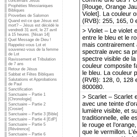
concernant Jésus
Prophéties Messianiques
[Rouge, Orange Jaun
Bibliques
Violet]. La couleur
Proverbes de Salomon
(RVB): 255, 165, 0 
Quand est-ce que Jésus est
mort? – Jésus est décédé le
> Violet – Le violet
vendredi 31 avril, le 27 avril
à 15 heures. [Nisan 14]
entre le bleu et le ro
Quel Message de Dieu !
mais contrairement a
Rappelez-vous Lot et
souvenez-vous de la femme
spectrale avec sa p
de Lot
spectre visible de la
Ravissement et Tribulation
de 7 ans
couleur composite f
Retour de Jésus
le bleu. La couleur
Sabbat et Fêtes Bibliques
(RVB): 128, 0, 128 e
Salutations et Approbations
de Paul
800080.
Sanctification
Sanctuaire – Partie 1
> Scarlet – Scarlet 
[Chronologie]
avec une teinte d’or
Sanctuaire – Partie 2
[Crosier]
lumière visible, et 
Sanctuaire – Partie 3 [Bible]
traditionnelle, elle 
Sanctuaire – Partie 4 [EdP]
le rouge et l’orang
Sanctuaire – Partie 5
[Révérence]
que le vermillon. L’
Sanctuaire – Partie 6