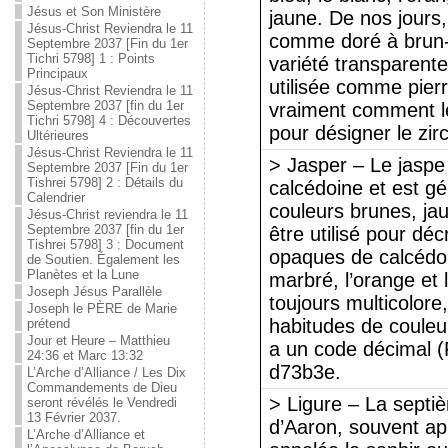
Jésus et Son Ministère
jaune. De nos jours,
Jésus-Christ Reviendra le 11
comme doré à brun-r
Septembre 2037 [Fin du 1er
Tichri 5798] 1 : Points
variété transparent
Principaux
utilisée comme pier
Jésus-Christ Reviendra le 11
Septembre 2037 [fin du 1er
vraiment comment l
Tichri 5798] 4 : Découvertes
pour désigner le zi
Ultérieures
Jésus-Christ Reviendra le 11
> Jasper – Le jaspe
Septembre 2037 [Fin du 1er
Tishrei 5798] 2 : Détails du
calcédoine et est g
Calendrier
couleurs brunes, ja
Jésus-Christ reviendra le 11
Septembre 2037 [fin du 1er
être utilisé pour déc
Tishrei 5798] 3 : Document
opaques de calcédoi
de Soutien. Également les
Planètes et la Lune
marbré, l’orange et 
Joseph Jésus Parallèle
toujours multicolore
Joseph le PÈRE de Marie
habitudes de couleu
prétend
Jour et Heure – Matthieu
a un code décimal (
24:36 et Marc 13:32
d73b3e.
L’Arche d’Alliance / Les Dix
Commandements de Dieu
> Ligure – La septiè
seront révélés le Vendredi
13 Février 2037.
d’Aaron, souvent app
L’Arche d’Alliance et