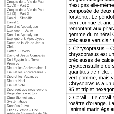
Croquis de la Vie de Paul
n’est pas elle-même 
(1883) – Part 2
Croquis de la Vie de Paul
composée de deux mi
(1883) – Part 3
forstérite. Le périd
Daniel – Simplifié
bien connue et anci
Daniel 1
Daniel et Apocalypse
remontant aux phara
Expliquent: Daniel
gemme du minéral Oli
Daniel et Apocalypse
Expliquèrent: Apocalypse
précieuse vert clair 
Dates de la Vie de Jésus-
Christ
> Chrysoprasus – C
Dattes – Divers
chrysoprasus est un
David et Jésus Comparés
précieuses de calcé
De l’Égypte à la Terre
Promise
cryptocristalline de s
Dieu et les Anniversaires 1
quantités de nickel
Dieu et les Anniversaires 2
Dieu et les Vacances
vert pomme, mais va
Dieu et Noel
Chrysoprasus a un 
Dieu et Vote
85 et triplet hexago
Dieu veut que nous soyons
Végétaliens – et toi?
> Corail – Le corai
Dîme Bienveillance
Systématique
rosâtre d’orange. L
Données Juives
l’animal marin égal
Ellen G. White – Une
Véritable Messagère de Dieu