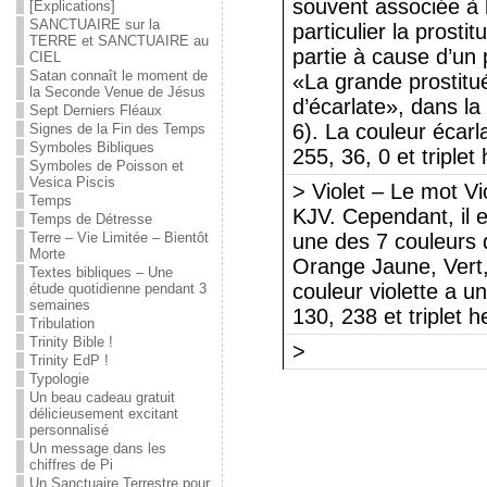
souvent associée à 
[Explications]
SANCTUAIRE sur la
particulier la prosti
TERRE et SANCTUAIRE au
partie à cause d’un
CIEL
Satan connaît le moment de
«La grande prostitu
la Seconde Venue de Jésus
d’écarlate», dans la
Sept Derniers Fléaux
6). La couleur écar
Signes de la Fin des Temps
Symboles Bibliques
255, 36, 0 et triple
Symboles de Poisson et
Vesica Piscis
> Violet – Le mot Vi
Temps
KJV. Cependant, il 
Temps de Détresse
Terre – Vie Limitée – Bientôt
une des 7 couleurs d
Morte
Orange Jaune, Vert, 
Textes bibliques – Une
couleur violette a 
étude quotidienne pendant 3
semaines
130, 238 et triplet
Tribulation
Trinity Bible !
>
Trinity EdP !
Typologie
Un beau cadeau gratuit
délicieusement excitant
personnalisé
Un message dans les
chiffres de Pi
Un Sanctuaire Terrestre pour