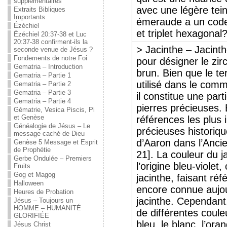
supplémentaires
avec une légère tein
Extraits Bibliques
Importants
émeraude a un code
Ézéchiel
et triplet hexagonal
Ézéchiel 20:37-38 et Luc
20:37-38 confirment-ils la
> Jacinthe – Jacinth
seconde venue de Jésus ?
Fondements de notre Foi
pour désigner le zi
Gematria – Introduction
brun. Bien que le te
Gematria – Partie 1
utilisé dans le com
Gematria – Partie 2
Gematria – Partie 3
il constitue une part
Gematria – Partie 4
pierres précieuses. 
Gématrie, Vesica Piscis, Pi
et Genèse
références les plus 
Généalogie de Jésus – Le
précieuses historiqu
message caché de Dieu
d’Aaron dans l’Anci
Genèse 5 Message et Esprit
de Prophétie
21]. La couleur du j
Gerbe Ondulée – Premiers
l’origine bleu-violet
Fruits
Gog et Magog
jacinthe, faisant réf
Halloween
encore connue aujou
Heures de Probation
jacinthe. Cependant,
Jésus – Toujours un
HOMME – HUMANITÉ
de différentes coule
GLORIFIÉE
bleu, le blanc, l’oran
Jésus Christ