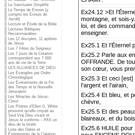
Le Sanctuaire Simplifié
Le Temps de Ennuis [y
Ex24.12 >Et l’Éterne
compris les Ennuis de
montagne, et sois-y.
Jacob]
Lecture et Étude de la Bible
loi, et des commande
Lectures Bibliques
enseigner.
Recommandées
Les 12 disciples, 11 apôtres
de Jésus
Ex25.1 Et l’Éternel 
Les 7 Fêtes du Seigneur
Les 7 jours de la Création
Ex25.2 Parle aux enf
correspondent aux 7 000
OFFRANDE. De tou
ans de vie de la Terre
LES ALLIANCES DE DIEU
son cœur, vous pr
Les Évangiles par Ordre
Chronologique
Ex25.3 Et ceci [est
Les Événements de la Fin
l’argent et l’airain,
des Temps et la Nouvelle
Jérusalem
Ex25.4 Et bleu, et po
Les Miracles de Jésus-
chèvre,
Christ
Les Prières d’Ellen G. White
Ex25.5 Et des peaux
prouvent qu’elle croyait au
Seul Vrai Dieu vivant et
blaireaux, et du bois
Jésus le confirme – PAS un
dieu de la trinité
Ex25.6 HUILE pour 
Liste des Dates et
Événements de la Création