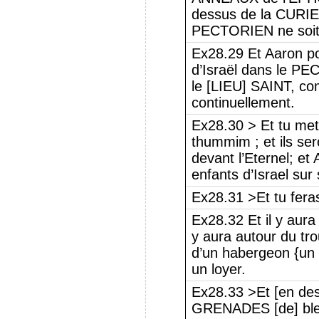
dessus de la CURI
PECTORIEN ne soit
Ex28.29 Et Aaron po
d’Israël dans le P
le [LIEU] SAINT, c
continuellement.
Ex28.30 > Et tu mett
thummim ; et ils ser
devant l’Eternel; et
enfants d’Israel sur
Ex28.31 >Et tu fera
Ex28.32 Et il y aura 
y aura autour du tro
d’un habergeon {un 
un loyer.
Ex28.33 >Et [en dess
GRENADES [de] bleu,