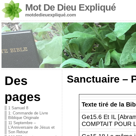
Mot De Dieu Expliqué
motdedieuexpliqué.com
Sanctuaire – P
Des
pages
Texte tiré de la B
1 Samuel 8
1: Commande de Livre
Ge15.6 Et IL [Abr
Biblique Originale
11 Septembre –
COMPTAIT POUR LA J
L’Anniversaire de Jésus et
Son Retour