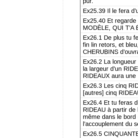
pur.
Ex25.39 Il le fera d
Ex25.40 Et regard
MODÈLE, QUI T’A 
Ex26.1 De plus tu 
fin lin retors, et bl
CHERUBINS d’ouvrag
Ex26.2 La longueur 
la largeur d’un RID
RIDEAUX aura une 
Ex26.3 Les cinq RIDE
[autres] cinq RIDEA
Ex26.4 Et tu feras 
RIDEAU à partir de l
même dans le bord 
l’accouplement du 
Ex26.5 CINQUANTE 