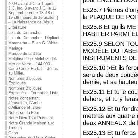
pour ENCENS DOU
4004 avant J.C. à 1 aprés
J.C. inc. 3 avant J.C. le 11
Ex25.7 Pierres d’ony
Septembre entre 18h18 et
la PLAQUE DE POI
19h39 [heure de Jérusalem]
– La Naissance de Jésus
Ex25.8 Et qu’ils
Littérature
Lois du Dimanche
HABITER PARMI E
Lois du Dimanche – Dépliant
Ex25.9 SELON TO
Maranatha – Ellen G. White
Mariage
MODÈLE DU TABER
Marque de la Bête
INSTRUMENTS DE C
Melchisedec / Melchizedek
Mer de Verre – 144 000 –
Ex25.10 >Et ils fero
Carré Creux Parfait – Jésus
au Milieu
sera de deux coudée
Nombres Bibliques
demie, et sa hauteu
Expliqués
Nombres Bibliques
Ex25.11 Et tu le cou
Expliqués – Format de Liste
dehors, et tu y fera
Notes concernant
Jérusalem, l’Arche
d’Alliance et Israël
Ex25.12 Et tu fondr
Notes sur la Fête
mettras aux quatre 
Notre Dieu Tout-Puissant
deux ANNEAUX de l’
Notre Grande Maison aux
Trésors
Ex25.13 Et tu feras
Orion