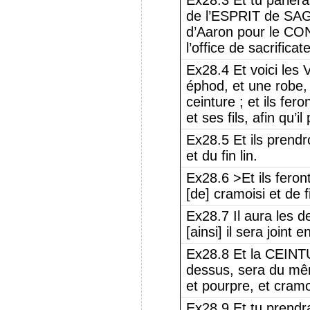
Ex28.3 Et tu parlera
de l’ESPRIT de SAG
d’Aaron pour le CON
l’office de sacrificat
Ex28.4 Et voici les
éphod, et une robe,
ceinture ; et ils fe
et ses fils, afin qu’
Ex28.5 Et ils prendr
et du fin lin.
Ex28.6 >Et ils feron
[de] cramoisi et de f
Ex28.7 Il aura les d
[ainsi] il sera joint 
Ex28.8 Et la CEINT
dessus, sera du mêm
et pourpre, et cramois
Ex28.9 Et tu prend