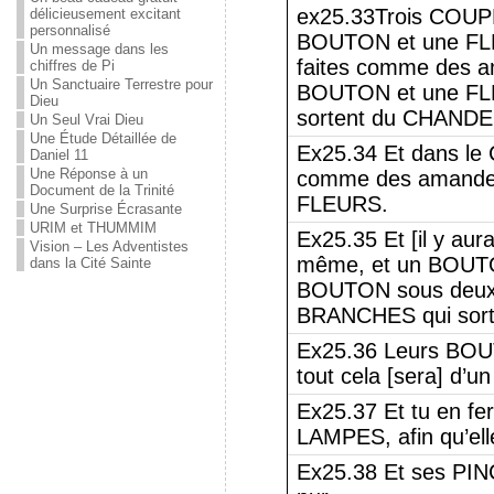
ex25.33Trois COUP
délicieusement excitant
personnalisé
BOUTON et une FL
Un message dans les
faites comme des a
chiffres de Pi
Un Sanctuaire Terrestre pour
BOUTON et une FLE
Dieu
sortent du CHANDE
Un Seul Vrai Dieu
Une Étude Détaillée de
Ex25.34 Et dans le
Daniel 11
Une Réponse à un
comme des amandes
Document de la Trinité
FLEURS.
Une Surprise Écrasante
URIM et THUMMIM
Ex25.35 Et [il y 
Vision – Les Adventistes
même, et un BOUT
dans la Cité Sainte
BOUTON sous deux
BRANCHES qui sor
Ex25.36 Leurs BOU
tout cela [sera] d’un
Ex25.37 Et tu en fe
LAMPES, afin qu’ell
Ex25.38 Et ses PI