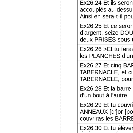
Ex26.24 Et ils seron
accouplés au-dessus
Ainsi en sera-t-il po
Ex26.25 Et ce sero
d’argent, seize DO
deux PRISES sous 
Ex26.26 >Et tu fera
les PLANCHES d’u
Ex26.27 Et cinq BA
TABERNACLE, et ci
TABERNACLE, pour l
Ex26.28 Et la barre 
d’un bout à l’autre.
Ex26.29 Et tu couvr
ANNEAUX [d’]or [po
couvriras les BARRE
Ex26.30 Et tu élève