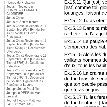
Ex15.11 Qui [est] se
Heures de Probation
Jésus – Toujours un
[est] comme toi, glo
HOMME – HUMANITÉ
louanges, faisant d
GLORIFIÉE
Jésus Christ
Ex15.12 Tu as étendu
Jésus et Son Ministère
Jésus-Christ Reviendra le 11
Ex15.13 Dans ta mis
Septembre 2037 [Fin du 1er
racheté : tu l’as gu
Tichri 5798] 1 : Points
Principaux
Ex15.14 Le peuple en
Jésus-Christ Reviendra le 11
Septembre 2037 [fin du 1er
s’emparera des habit
Tichri 5798] 4 : Découvertes
Ultérieures
Ex15.15 Alors les d
Jésus-Christ Reviendra le 11
Septembre 2037 [Fin du 1er
vaillants hommes d
Tishrei 5798] 2 : Détails du
d’eux; tous les hab
Calendrier
Jésus-Christ reviendra le 11
Ex15.16 La crainte e
Septembre 2037 [fin du 1er
Tishrei 5798] 3 : Document
de ton bras, ils se
de Soutien. Également les
que ton peuple pass
Planètes et la Lune
Joseph Jésus Parallèle
que tu as acquis.
Joseph le PÈRE de Marie
prétend
Ex15.17 Tu les feras
Jour et Heure – Matthieu
de ton héritage, [d
24:36 et Marc 13:32