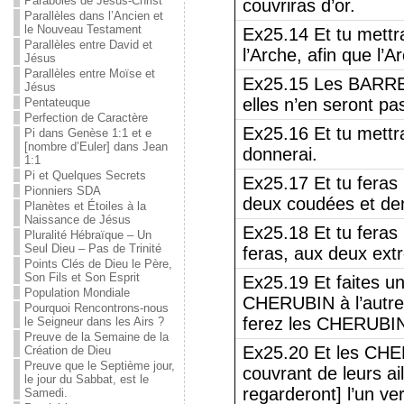
Paraboles de Jésus-Christ
couvriras d’or.
Parallèles dans l’Ancien et
le Nouveau Testament
Ex25.14 Et tu mett
Parallèles entre David et
l’Arche, afin que l’
Jésus
Parallèles entre Moïse et
Ex25.15 Les BARRE
Jésus
elles n’en seront pa
Pentateuque
Perfection de Caractère
Ex25.16 Et tu mettr
Pi dans Genèse 1:1 et e
[nombre d’Euler] dans Jean
donnerai.
1:1
Pi et Quelques Secrets
Ex25.17 Et tu feras 
Pionniers SDA
deux coudées et dem
Planètes et Étoiles à la
Naissance de Jésus
Ex25.18 Et tu feras
Pluralité Hébraïque – Un
Seul Dieu – Pas de Trinité
feras, aux deux extr
Points Clés de Dieu le Père,
Son Fils et Son Esprit
Ex25.19 Et faites u
Population Mondiale
CHERUBIN à l’autr
Pourquoi Rencontrons-nous
ferez les CHERUBIN
le Seigneur dans les Airs ?
Preuve de la Semaine de la
Ex25.20 Et les CHER
Création de Dieu
Preuve que le Septième jour,
couvrant de leurs a
le jour du Sabbat, est le
regarderont] l’un 
Samedi.