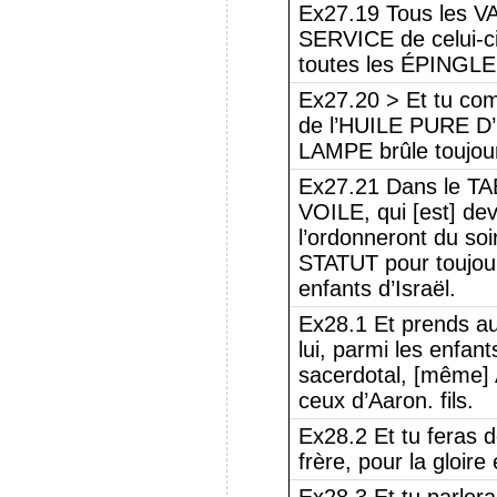
Ex27.19 Tous les 
SERVICE de celui-ci
toutes les ÉPINGLES
Ex27.20 > Et tu com
de l’HUILE PURE D’O
LAMPE brûle toujou
Ex27.21 Dans le 
VOILE, qui [est] de
l’ordonneront du soi
STATUT pour toujour
enfants d’Israël.
Ex28.1 Et prends aup
lui, parmi les enfant
sacerdotal, [même] 
ceux d’Aaron. fils.
Ex28.2 Et tu feras
frère, pour la gloire