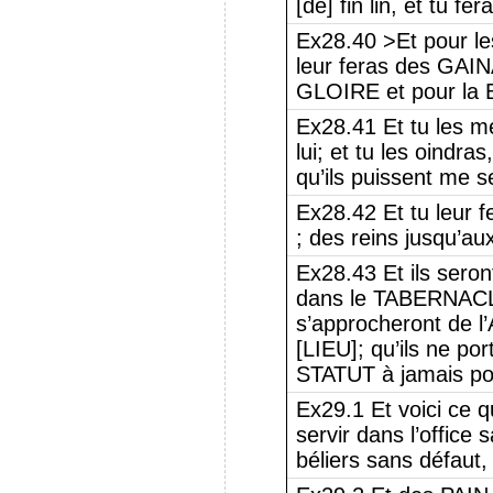
[de] fin lin, et tu f
Ex28.40 >Et pour le
leur feras des GAI
GLOIRE et pour la
Ex28.41 Et tu les me
lui; et tu les oindras
qu’ils puissent me s
Ex28.42 Et tu leur fe
; des reins jusqu’aux
Ex28.43 Et ils seront
dans le TABERNACL
s’approcheront de 
[LIEU]; qu’ils ne por
STATUT à jamais pou
Ex29.1 Et voici ce q
servir dans l’office
béliers sans défaut,