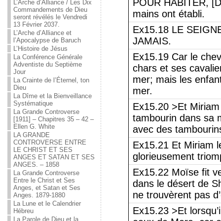
POUR HABITER, [DA
L’Arche d’Alliance / Les Dix
Commandements de Dieu
mains ont établi.
seront révélés le Vendredi
13 Février 2037.
Ex15.18 LE SEIG
L’Arche d’Alliance et
JAMAIS.
l’Apocalypse de Baruch
L’Histoire de Jésus
Ex15.19 Car le chev
La Conférence Générale
Adventiste du Septième
chars et ses cavalie
Jour
mer; mais les enfants
La Crainte de l’Éternel, ton
Dieu
mer.
La Dîme et la Bienveillance
Systématique
Ex15.20 >Et Miriam 
La Grande Controverse
tambourin dans sa m
[1911] – Chapitres 35 – 42 –
Ellen G. White
avec des tambourin
LA GRANDE
CONTROVERSE ENTRE
Ex15.21 Et Miriam le
LE CHRIST ET SES
glorieusement triomph
ANGES ET SATAN ET SES
ANGES. – 1858
Ex15.22 Moïse fit ve
La Grande Controverse
Entre le Christ et Ses
dans le désert de Shu
Anges, et Satan et Ses
ne trouvèrent pas d
Anges. 1879-1880
La Lune et le Calendrier
Ex15.23 >Et lorsqu’i
Hébreu
La Parole de Dieu et la