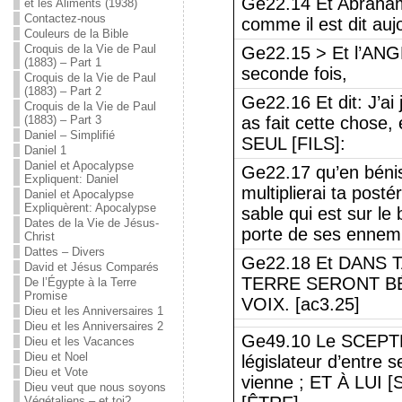
Ge22.14 Et Abraham
et les Aliments (1938)
Contactez-nous
comme il est dit auj
Couleurs de la Bible
Croquis de la Vie de Paul
Ge22.15 > Et l’ANG
(1883) – Part 1
seconde fois,
Croquis de la Vie de Paul
(1883) – Part 2
Ge22.16 Et dit: J’ai
Croquis de la Vie de Paul
(1883) – Part 3
as fait cette chose,
Daniel – Simplifié
SEUL [FILS]:
Daniel 1
Daniel et Apocalypse
Ge22.17 qu’en béniss
Expliquent: Daniel
multiplierai ta post
Daniel et Apocalypse
Expliquèrent: Apocalypse
sable qui est sur le
Dates de la Vie de Jésus-
porte de ses ennemi
Christ
Dattes – Divers
Ge22.18 Et DANS
David et Jésus Comparés
TERRE SERONT BÉN
De l’Égypte à la Terre
Promise
VOIX. [ac3.25]
Dieu et les Anniversaires 1
Dieu et les Anniversaires 2
Ge49.10 Le SCEPTRE
Dieu et les Vacances
Dieu et Noel
législateur d’entr
Dieu et Vote
vienne ; ET À LU
Dieu veut que nous soyons
Végétaliens – et toi?