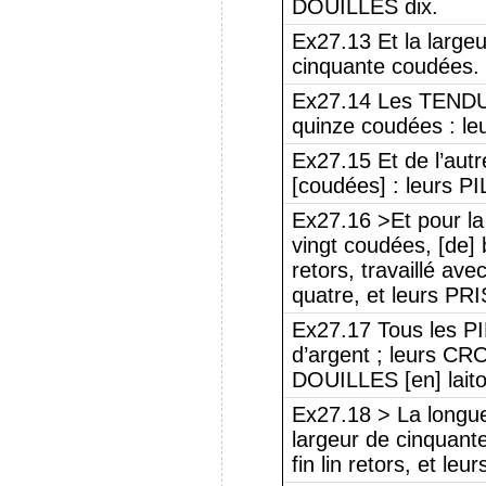
DOUILLES dix.
Ex27.13 Et la largeu
cinquante coudées.
Ex27.14 Les TENDUR
quinze coudées : le
Ex27.15 Et de l’au
[coudées] : leurs PI
Ex27.16 >Et pour 
vingt coudées, [de] b
retors, travaillé ave
quatre, et leurs PR
Ex27.17 Tous les P
d’argent ; leurs CR
DOUILLES [en] laito
Ex27.18 > La longue
largeur de cinquante
fin lin retors, et le