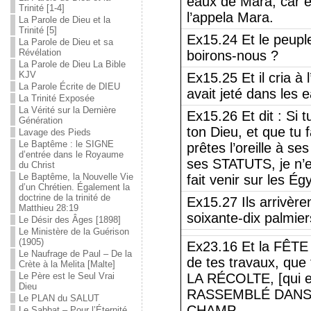
eaux de Mara, car el
Trinité [1-4]
l’appela Mara.
La Parole de Dieu et la
Trinité [5]
Ex15.24 Et le peupl
La Parole de Dieu et sa
Révélation
boirons-nous ?
La Parole de Dieu La Bible
KJV
Ex15.25 Et il cria à l
La Parole Écrite de DIEU
avait jeté dans l
La Trinité Exposée
La Vérité sur la Dernière
Ex15.26 Et dit : Si 
Génération
ton Dieu, et que tu 
Lavage des Pieds
Le Baptême : le SIGNE
prêtes l’oreille à
d’entrée dans le Royaume
ses STATUTS, je n’en
du Christ
Le Baptême, la Nouvelle Vie
fait venir sur les Égy
d’un Chrétien. Également la
doctrine de la trinité de
Ex15.27 Ils arrivère
Matthieu 28:19
soixante-dix palmier
Le Désir des Âges [1898]
Le Ministère de la Guérison
(1905)
Ex23.16 Et la FÊ
Le Naufrage de Paul – De la
de tes travaux, que
Crète à la Melita [Malte]
Le Père est le Seul Vrai
LA RÉCOLTE, [qui est
Dieu
RASSEMBLÉ DANS T
Le PLAN du SALUT
CHAMP.
Le Sabbat – Pour l’Éternité