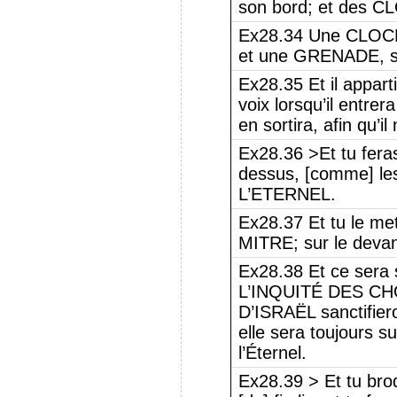
son bord; et des CL
Ex28.34 Une CLOCH
et une GRENADE, sur
Ex28.35 Et il appar
voix lorsqu’il entrera
en sortira, afin qu’i
Ex28.36 >Et tu fera
dessus, [comme] le
L’ETERNEL.
Ex28.37 Et tu le mett
MITRE; sur le devan
Ex28.38 Et ce sera s
L’INQUITÉ DES C
D’ISRAËL sanctifi
elle sera toujours su
l’Éternel.
Ex28.39 > Et tu brod