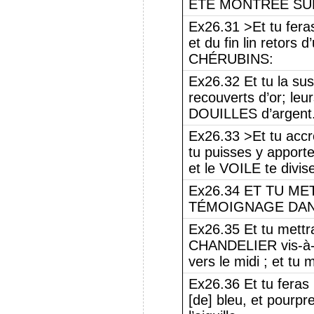
ÉTÉ MONTRÉE SU
Ex26.31 >Et tu feras
et du fin lin retors d
CHÉRUBINS:
Ex26.32 Et tu la su
recouverts d’or; le
DOUILLES d’argent
Ex26.33 >Et tu acc
tu puisses y appor
et le VOILE te divi
Ex26.34 ET TU M
TÉMOIGNAGE DANS 
Ex26.35 Et tu mettr
CHANDELIER vis-à-
vers le midi ; et tu
Ex26.36 Et tu fera
[de] bleu, et pourpre,