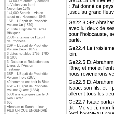
Ge15.18 Le même jour
144 000 et autres, y compris
la Vision vers la mi-
: J’ai donné ce pays
Novembre 1845
jusqu’au grand fleuv
144,000 Search – Vision
about mid November 1845
1SP – L’Esprit de Prophétie
Ge22.3 >Et Abraham 
Volume Un (1870)
avec lui deux de ses 
2: Liste Originale de Livres
Bibliques
pour l’holocauste, se
2500+ citations de l’Esprit
parlé.
de Prophétie
2SP – L’Esprit de Prophétie
Ge22.4 Le troisième 
Volume Deux (1877)
loin.
3 dates notables 1755, 1780
& 1833
Ge22.5 Et Abraham 
3. Datation et Rédaction des
Livres de l’Ancien
l’âne; et moi et l’en
Testament
nous reviendrons ve
3SP – L’Esprit de Prophétie
Volume Trois (1878)
Ge22.6 Et Abraham pr
40 hommes ont écrit la Bible
4SP – L’Esprit de Prophétie
Isaac, son fils. et il
Volume Quatre (1884)
allèrent tous les d
6000 ans expliqués par le Dr
Rob Carter
Ge22.7 Isaac parla à
666
Abraham et Sarah et leur
dit : Me voici, mon fi
FILS UNIQUE ENGENDRÉ
[est] l’AGNEAU pour