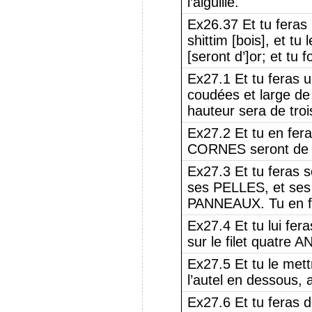
l’aiguille.
Ex26.37 Et tu fera
shittim [bois], et t
[seront d’]or; et tu
Ex27.1 Et tu feras 
coudées et large de
hauteur sera de tro
Ex27.2 Et tu en fer
CORNES seront de mê
Ex27.3 Et tu feras
ses PELLES, et se
PANNEAUX. Tu en fe
Ex27.4 Et tu lui fer
sur le filet quatre 
Ex27.5 Et tu le met
l’autel en dessous, af
Ex27.6 Et tu feras