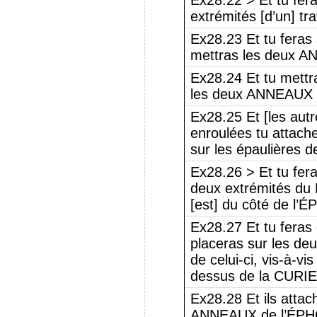
Ex28.22 > Et tu fer
extrémités [d’un] tra
Ex28.23 Et tu feras
mettras les deux A
Ex28.24 Et tu mett
les deux ANNEAUX [q
Ex28.25 Et [les aut
enroulées tu attach
sur les épaulières d
Ex28.26 > Et tu fer
deux extrémités du 
[est] du côté de l’ÉP
Ex28.27 Et tu feras
placeras sur les de
de celui-ci, vis-à-vi
dessus de la CUR
Ex28.28 Et ils att
ANNEAUX de l’ÉPHOD 