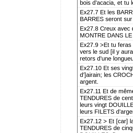
bois d’acacia, et tu 
Ex27.7 Et les BARR
BARRES seront sur l
Ex27.8 Creux avec d
MONTRE DANS LE MON
Ex27.9 >Et tu fera
vers le sud [il y a
retors d’une longue
Ex27.10 Et ses ving
d’]airain; les CROC
argent.
Ex27.11 Et de même 
TENDURES de cent [
leurs vingt DOUILL
leurs FILETS d’arge
Ex27.12 > Et [car] 
TENDURES de cinqua