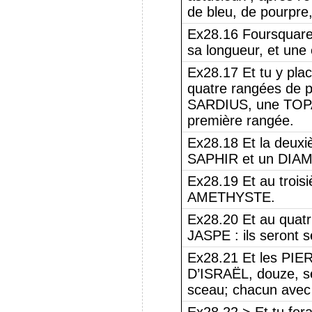
de bleu, de pourpre, 
Ex28.16 Foursquare, 
sa longueur, et une 
Ex28.17 Et tu y pla
quatre rangées de pi
SARDIUS, une TOPA
première rangée.
Ex28.18 Et la deux
SAPHIR et un DIA
Ex28.19 Et au troi
AMETHYSTE.
Ex28.20 Et au quat
JASPE : ils seront s
Ex28.21 Et les PI
D’ISRAËL, douze, se
sceau; chacun avec