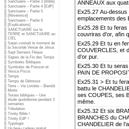
Sanctuaire – Partie 3 [Bible]
ANNEAUX aux quatre
Sanctuaire – Partie 4 [EdP]
Ex25.27 Au-dessus 
Sanctuaire – Partie 5
[Révérence]
emplacements des 
Sanctuaire – Partie 6
[Explications]
Ex25.28 Et tu feras
SANCTUAIRE sur la
couvriras d’or, afin
TERRE et SANCTUAIRE au
CIEL
Ex25.29 Et tu en f
Satan connaît le moment de
la Seconde Venue de Jésus
COUVERCLES, et des
Sept Derniers Fléaux
d’or pur.
Signes de la Fin des Temps
Symboles Bibliques
Ex25.30 Et tu seras
Symboles de Poisson et
Vesica Piscis
PAIN DE PROPOSI
Temps
Ex25.31 > Et tu fer
Temps de Détresse
Terre – Vie Limitée – Bientôt
battu le CHANDELI
Morte
ses COUPES, ses 
Textes bibliques – Une
étude quotidienne pendant 3
même.
semaines
Tribulation
Ex25.32 Et six BRAN
Trinity Bible !
BRANCHES du CHAN
Trinity EdP !
CHANDELIER de l’au
Typologie
Un beau cadeau gratuit