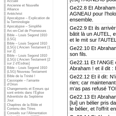
Accueil
Ancienne et Nouvelle
Ge22.8 Et Abraham
Alliance
AGNEAU pour l’holoc
Antéchrist
Apocalypse – Explication de
ensemble.
la Terminologie
Apocalypse – Simplifié
Ge22.9 Et ils arrivèr
Arc-en-Ciel de Promesses
bâtit là un AUTEL, et
Bible – Louis Segond 1910
(LSG)
et le mit sur l’AUTEL
Bible – Louis Segond 1910
(LSG) L’Ancien Testament [1
Ge22.10 Et Abraham é
sur 2]
son fils.
Bible – Louis Segond 1910
(LSG) L’Ancien Testament [2
Ge22.11 Et l’ANGE de
sur 2 d’Esdras]
Abraham ! et il dit :
Bible – Louis Segond 1910
(LSG) Nouveau Testament
Ge22.12 Et il dit: N’
Bible de la Trinité !
Cassiopée – l’amante
rien; car maintenant
d’Orion
m’as pas refusé T
Changements et Erreurs qui
sont entrés dans l’Église
Ge22.13 Et Abraham l
Adventiste du Septième
Jour.
[lui] un bélier pris 
Chapitres de la Bible et
le bélier, et l’offrit
Contenu des Titres
Conseils sur l’Alimentation