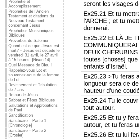
Prophétie et
seront les visages
Accomplissement
Prophéties de l’Ancien
Ex25.21 Et tu mett
Testament et citations du
l’ARCHE ; et tu me
Nouveau Testament
concernant Jésus
donnerai.
Prophéties Messianiques
Bibliques
Ex25.22 Et LÀ JE
Proverbes de Salomon
COMMUNIQUERAI AVEC
Quand est-ce que Jésus est
mort? – Jésus est décédé le
DEUX CHERUBINS q
vendredi 31 avril, le 27 avril
toutes [choses] q
à 15 heures. [Nisan 14]
Quel Message de Dieu !
enfants d’Israël.
Rappelez-vous Lot et
souvenez-vous de la femme
Ex25.23 >Tu feras a
de Lot
longueur sera de de
Ravissement et Tribulation
de 7 ans
hauteur d’une coudé
Retour de Jésus
Ex25.24 Tu le couvri
Sabbat et Fêtes Bibliques
Salutations et Approbations
tout autour.
de Paul
Sanctification
Ex25.25 Et tu y fer
Sanctuaire – Partie 1
autour, et tu feras
[Chronologie]
Sanctuaire – Partie 2
Ex25.26 Et tu lui fe
[Crosier]