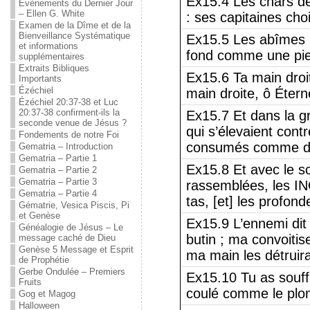
Ex15.4 Les chars de
Événements du Dernier Jour
– Ellen G. White
: ses capitaines ch
Examen de la Dîme et de la
Bienveillance Systématique
Ex15.5 Les abîmes l
et informations
fond comme une pie
supplémentaires
Extraits Bibliques
Ex15.6 Ta main droit
Importants
Ézéchiel
main droite, ô Étern
Ézéchiel 20:37-38 et Luc
20:37-38 confirment-ils la
Ex15.7 Et dans la g
seconde venue de Jésus ?
qui s’élevaient contr
Fondements de notre Foi
consumés comme d
Gematria – Introduction
Gematria – Partie 1
Ex15.8 Et avec le so
Gematria – Partie 2
Gematria – Partie 3
rassemblées, les 
Gematria – Partie 4
tas, [et] les profon
Gématrie, Vesica Piscis, Pi
et Genèse
Ex15.9 L’ennemi dit :
Généalogie de Jésus – Le
butin ; ma convoitis
message caché de Dieu
Genèse 5 Message et Esprit
ma main les détruira
de Prophétie
Gerbe Ondulée – Premiers
Ex15.10 Tu as souffl
Fruits
coulé comme le plo
Gog et Magog
Halloween