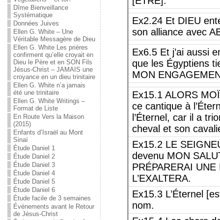
[ÊTRE].
Dîme Bienveillance
Systématique
Ex2.24 Et DIEU ente
Données Juives
son alliance avec
Ellen G. White – Une
Véritable Messagère de Dieu
Ellen G. White Les prières
Ex6.5 Et j’ai aussi 
confirment qu’elle croyait en
que les Égyptiens 
Dieu le Père et en SON Fils
Jésus-Christ – JAMAIS une
MON ENGAGEMEN
croyance en un dieu trinitaire
Ellen G. White n’a jamais
été une trinitaire
Ex15.1 ALORS MO
Ellen G. White Writings –
ce cantique à l’Étern
Format de Liste
l’Éternel, car il a t
En Route Vers la Maison
(2015)
cheval et son cavali
Enfants d’Israël au Mont
Sinaï
Ex15.2 LE SEIGNEUR
Étude Daniel 1
devenu MON SALUT 
Étude Daniel 2
Étude Daniel 3
PRÉPARERAI UNE HA
Étude Daniel 4
L’EXALTERA.
Étude Daniel 5
Étude Daniel 6
Ex15.3 L’Éternel [est
Étude facile de 3 semaines
nom.
Événements avant le Retour
de Jésus-Christ