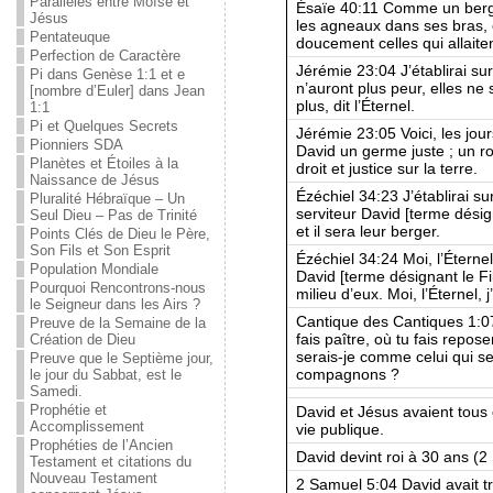
Parallèles entre Moïse et
Ésaïe 40:11 Comme un berger
Jésus
les agneaux dans ses bras, e
Pentateuque
doucement celles qui allaiten
Perfection de Caractère
Jérémie 23:04 J’établirai sur
Pi dans Genèse 1:1 et e
n’auront plus peur, elles ne 
[nombre d’Euler] dans Jean
plus, dit l’Éternel.
1:1
Pi et Quelques Secrets
Jérémie 23:05 Voici, les jours
Pionniers SDA
David un germe juste ; un ro
Planètes et Étoiles à la
droit et justice sur la terre.
Naissance de Jésus
Ézéchiel 34:23 J’établirai su
Pluralité Hébraïque – Un
serviteur David [terme désigna
Seul Dieu – Pas de Trinité
et il sera leur berger.
Points Clés de Dieu le Père,
Son Fils et Son Esprit
Ézéchiel 34:24 Moi, l’Éternel
Population Mondiale
David [terme désignant le Fi
Pourquoi Rencontrons-nous
milieu d’eux. Moi, l’Éternel, j
le Seigneur dans les Airs ?
Cantique des Cantiques 1:0
Preuve de la Semaine de la
fais paître, où tu fais repos
Création de Dieu
serais-je comme celui qui s
Preuve que le Septième jour,
compagnons ?
le jour du Sabbat, est le
Samedi.
Prophétie et
David et Jésus avaient tous 
Accomplissement
vie publique.
Prophéties de l’Ancien
David devint roi à 30 ans (2
Testament et citations du
Nouveau Testament
2 Samuel 5:04 David avait t