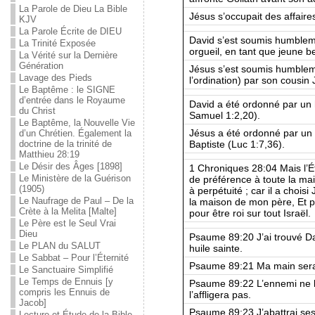
La Parole de Dieu La Bible
Jésus s’occupait des affaire
KJV
La Parole Écrite de DIEU
David s’est soumis humbleme
La Trinité Exposée
orgueil, en tant que jeune b
La Vérité sur la Dernière
Génération
Jésus s’est soumis humble
Lavage des Pieds
l’ordination) par son cousin
Le Baptême : le SIGNE
d’entrée dans le Royaume
David a été ordonné par u
du Christ
Samuel 1:2,20).
Le Baptême, la Nouvelle Vie
Jésus a été ordonné par u
d’un Chrétien. Également la
Baptiste (Luc 1:7,36).
doctrine de la trinité de
Matthieu 28:19
Le Désir des Âges [1898]
1 Chroniques 28:04 Mais l’Éte
Le Ministère de la Guérison
de préférence à toute la mai
(1905)
à perpétuité ; car il a chois
Le Naufrage de Paul – De la
la maison de mon père, Et pa
Crète à la Melita [Malte]
pour être roi sur tout Israël.
Le Père est le Seul Vrai
Dieu
Psaume 89:20 J’ai trouvé Dav
Le PLAN du SALUT
huile sainte.
Le Sabbat – Pour l’Éternité
Psaume 89:21 Ma main sera af
Le Sanctuaire Simplifié
Le Temps de Ennuis [y
Psaume 89:22 L’ennemi ne l
compris les Ennuis de
l’affligera pas.
Jacob]
Psaume 89:23 J’abattrai ses 
Lecture et Étude de la Bible