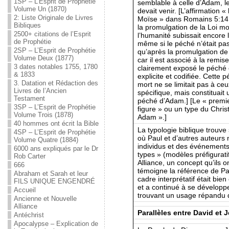
1SP – L’Esprit de Prophétie
semblable à celle d’Adam, leq
Volume Un (1870)
devait venir. [L’affirmation
2: Liste Originale de Livres
Moïse » dans Romains 5:14 f
Bibliques
la promulgation de la Loi mos
2500+ citations de l’Esprit
l’humanité subissait encor
de Prophétie
même si le péché n’était p
2SP – L’Esprit de Prophétie
qu’après la promulgation de 
Volume Deux (1877)
car il est associé à la remise
3 dates notables 1755, 1780
clairement exposé le péché
& 1833
explicite et codifiée. Cette p
3. Datation et Rédaction des
mort ne se limitait pas à c
Livres de l’Ancien
spécifique, mais constituait
Testament
péché d’Adam.] [Le « prem
3SP – L’Esprit de Prophétie
figure » ou un type du Christ
Volume Trois (1878)
Adam ».]
40 hommes ont écrit la Bible
La typologie biblique trouv
4SP – L’Esprit de Prophétie
où Paul et d’autres auteurs 
Volume Quatre (1884)
individus et des événement
6000 ans expliqués par le Dr
types » (modèles préfiguratif
Rob Carter
Alliance, un concept qu’ils 
666
témoigne la référence de P
Abraham et Sarah et leur
cadre interprétatif était bie
FILS UNIQUE ENGENDRÉ
et a continué à se développer
Accueil
trouvant un usage répandu 
Ancienne et Nouvelle
Alliance
Parallèles entre David et
Antéchrist
Apocalypse – Explication de