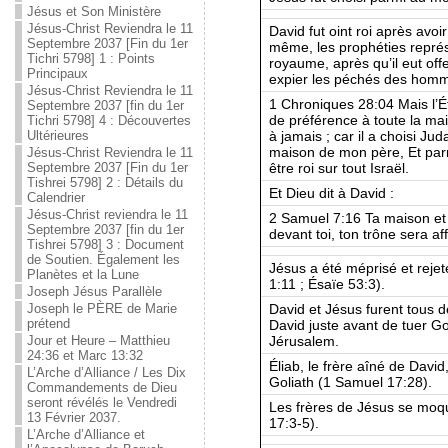
Jésus et Son Ministère
Jésus-Christ Reviendra le 11
David fut oint roi après avoi
Septembre 2037 [Fin du 1er
même, les prophéties représ
Tichri 5798] 1 : Points
royaume, après qu’il eut off
Principaux
expier les péchés des homme
Jésus-Christ Reviendra le 11
1 Chroniques 28:04 Mais l’Éte
Septembre 2037 [fin du 1er
de préférence à toute la mai
Tichri 5798] 4 : Découvertes
à jamais ; car il a choisi Ju
Ultérieures
maison de mon père, Et parmi
Jésus-Christ Reviendra le 11
être roi sur tout Israël.
Septembre 2037 [Fin du 1er
Tishrei 5798] 2 : Détails du
Et Dieu dit à David :
Calendrier
Jésus-Christ reviendra le 11
2 Samuel 7:16 Ta maison et 
Septembre 2037 [fin du 1er
devant toi, ton trône sera af
Tishrei 5798] 3 : Document
de Soutien. Également les
Jésus a été méprisé et reje
Planètes et la Lune
1:11 ; Ésaïe 53:3).
Joseph Jésus Parallèle
David et Jésus furent tous 
Joseph le PÈRE de Marie
prétend
David juste avant de tuer Go
Jérusalem.
Jour et Heure – Matthieu
24:36 et Marc 13:32
Éliab, le frère aîné de David
L’Arche d’Alliance / Les Dix
Goliath (1 Samuel 17:28).
Commandements de Dieu
seront révélés le Vendredi
Les frères de Jésus se moqu
13 Février 2037.
17:3-5).
L’Arche d’Alliance et