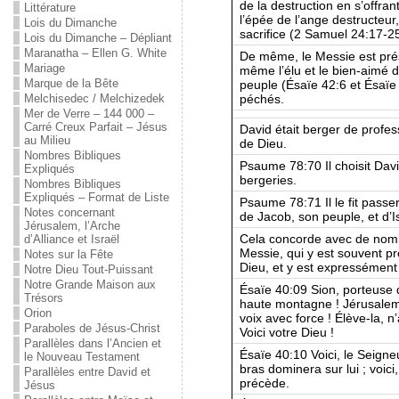
de la destruction en s’offran
Littérature
l’épée de l’ange destructeur,
Lois du Dimanche
sacrifice (2 Samuel 24:17-25
Lois du Dimanche – Dépliant
Maranatha – Ellen G. White
De même, le Messie est prés
Mariage
même l’élu et le bien-aimé 
Marque de la Bête
peuple (Ésaïe 42:6 et Ésaïe 
péchés.
Melchisedec / Melchizedek
Mer de Verre – 144 000 –
Carré Creux Parfait – Jésus
David était berger de profess
au Milieu
de Dieu.
Nombres Bibliques
Psaume 78:70 Il choisit David
Expliqués
bergeries.
Nombres Bibliques
Expliqués – Format de Liste
Psaume 78:71 Il le fit passer
Notes concernant
de Jacob, son peuple, et d’I
Jérusalem, l’Arche
Cela concorde avec de nomb
d’Alliance et Israël
Messie, qui y est souvent 
Notes sur la Fête
Dieu, et y est expressémen
Notre Dieu Tout-Puissant
Notre Grande Maison aux
Ésaïe 40:09 Sion, porteuse
Trésors
haute montagne ! Jérusalem
Orion
voix avec force ! Élève-la, n
Paraboles de Jésus-Christ
Voici votre Dieu !
Parallèles dans l’Ancien et
Ésaïe 40:10 Voici, le Seigneu
le Nouveau Testament
bras dominera sur lui ; voici
Parallèles entre David et
précède.
Jésus