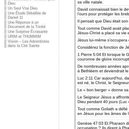
sa ville natale.
Dieu
Un Seul Vrai Dieu
David connaissait bien le devo
Une Étude Détaillée de
l’ours pour protéger les bre
Daniel 11
Il pensait que Dieu était son
Une Réponse à un
Document de la Trinité
Tout comme David avait placé
Une Surprise Écrasante
Jésus-Christ a placé sa vie 
URIM et THUMMIM
Jésus lui-même s’occupera é
Vision – Les Adventistes
dans la Cité Sainte
Considérez la fonction de J
1 Pierre 5:04 Et lorsque le
couronne de gloire incorrupt
De nombreuses années après
à Bethléem et deviendrait le
Luc 2:11 Car aujourd’hui, 
est né, le Christ, le Seigneur
Le « bon berger » donne sa 
Le Seigneur Jésus a affronté
Dieu pendant 40 jours (Luc 
Tout comme Goliath a défié l
en Jésus pour les âmes de l
Genèse 47:03 Et Pharaon dit 
occupation ? Ils dirent à Ph