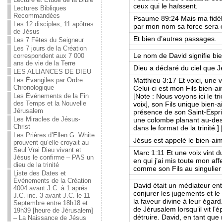
ceux qui le haïssent.
Lectures Bibliques
Recommandées
Psaume 89:24 Mais ma fidéli
Les 12 disciples, 11 apôtres
par mon nom sa force sera 
de Jésus
Et bien d’autres passages.
Les 7 Fêtes du Seigneur
Les 7 jours de la Création
Le nom de David signifie bi
correspondent aux 7 000
ans de vie de la Terre
Dieu a déclaré du ciel que J
LES ALLIANCES DE DIEU
Matthieu 3:17 Et voici, une v
Les Évangiles par Ordre
Chronologique
Celui-ci est mon Fils bien-ai
[Note : Nous voyons ici le tr
Les Événements de la Fin
des Temps et la Nouvelle
voix], son Fils unique bien-
Jérusalem
présence de son Saint-Espri
Les Miracles de Jésus-
une colombe planant au-dess
Christ
dans le format de la trinité.]
Les Prières d’Ellen G. White
Jésus est appelé le bien-ai
prouvent qu’elle croyait au
Seul Vrai Dieu vivant et
Marc 1:11 Et une voix vint du
Jésus le confirme – PAS un
en qui j’ai mis toute mon aff
dieu de la trinité
comme son Fils au singulier 
Liste des Dates et
Événements de la Création
David était un médiateur entr
4004 avant J.C. à 1 aprés
conjurer les jugements et le
J.C. inc. 3 avant J.C. le 11
la faveur divine à leur égard
Septembre entre 18h18 et
de Jérusalem lorsqu’il vit l’é
19h39 [heure de Jérusalem]
détruire. David, en tant qu
– La Naissance de Jésus