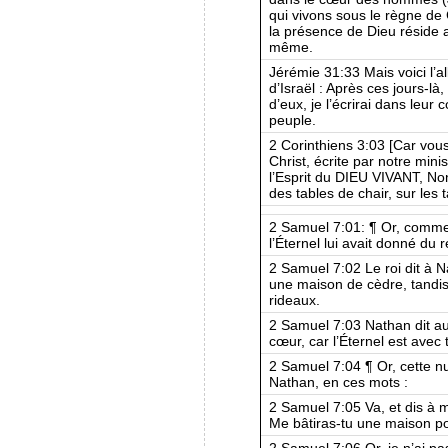
qui vivons sous le règne de 
la présence de Dieu réside 
même.
Jérémie 31:33 Mais voici l’al
d’Israël : Après ces jours-là,
d’eux, je l’écrirai dans leur 
peuple.
2 Corinthiens 3:03 [Car vou
Christ, écrite par notre min
l’Esprit du DIEU VIVANT, Non
des tables de chair, sur les 
2 Samuel 7:01: ¶ Or, comme 
l’Éternel lui avait donné du
2 Samuel 7:02 Le roi dit à Na
une maison de cèdre, tandis
rideaux.
2 Samuel 7:03 Nathan dit au r
cœur, car l’Éternel est avec t
2 Samuel 7:04 ¶ Or, cette nui
Nathan, en ces mots :
2 Samuel 7:05 Va, et dis à mo
Me bâtiras-tu une maison po
2 Samuel 7:06 Or, je n’ai pa