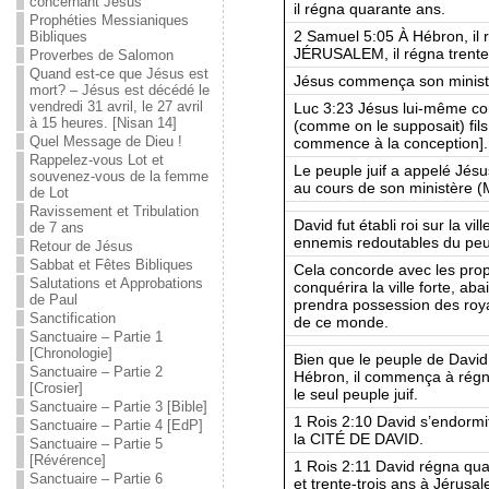
concernant Jésus
il régna quarante ans.
Prophéties Messianiques
2 Samuel 5:05 À Hébron, il r
Bibliques
JÉRUSALEM, il régna trente-t
Proverbes de Salomon
Quand est-ce que Jésus est
Jésus commença son ministè
mort? – Jésus est décédé le
vendredi 31 avril, le 27 avril
Luc 3:23 Jésus lui-même co
à 15 heures. [Nisan 14]
(comme on le supposait) fils d
Quel Message de Dieu !
commence à la conception].
Rappelez-vous Lot et
Le peuple juif a appelé Jésus
souvenez-vous de la femme
au cours de son ministère (M
de Lot
Ravissement et Tribulation
David fut établi roi sur la vi
de 7 ans
ennemis redoutables du peu
Retour de Jésus
Sabbat et Fêtes Bibliques
Cela concorde avec les pro
Salutations et Approbations
conquérira la ville forte, aba
de Paul
prendra possession des roya
Sanctification
de ce monde.
Sanctuaire – Partie 1
[Chronologie]
Bien que le peuple de David 
Sanctuaire – Partie 2
Hébron, il commença à régn
[Crosier]
le seul peuple juif.
Sanctuaire – Partie 3 [Bible]
1 Rois 2:10 David s’endormi
Sanctuaire – Partie 4 [EdP]
la CITÉ DE DAVID.
Sanctuaire – Partie 5
[Révérence]
1 Rois 2:11 David régna qua
Sanctuaire – Partie 6
et trente-trois ans à Jérusa