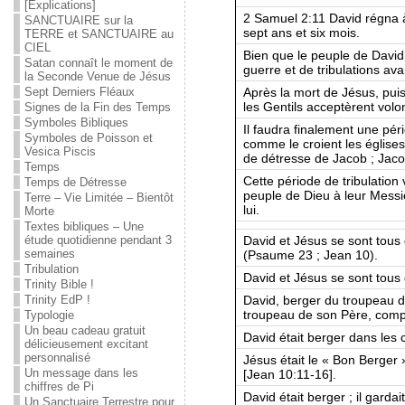
[Explications]
2 Samuel 2:11 David régna 
SANCTUAIRE sur la
sept ans et six mois.
TERRE et SANCTUAIRE au
CIEL
Bien que le peuple de David l
Satan connaît le moment de
guerre et de tribulations ava
la Seconde Venue de Jésus
Après la mort de Jésus, puis
Sept Derniers Fléaux
les Gentils acceptèrent vol
Signes de la Fin des Temps
Symboles Bibliques
Il faudra finalement une péri
Symboles de Poisson et
comme le croient les église
Vesica Piscis
de détresse de Jacob ; Jacob
Temps
Cette période de tribulation
Temps de Détresse
peuple de Dieu à leur Messie
Terre – Vie Limitée – Bientôt
lui.
Morte
Textes bibliques – Une
David et Jésus se sont tou
étude quotidienne pendant 3
semaines
(Psaume 23 ; Jean 10).
Tribulation
David et Jésus se sont tous 
Trinity Bible !
David, berger du troupeau d
Trinity EdP !
troupeau de son Père, comp
Typologie
Un beau cadeau gratuit
David était berger dans les
délicieusement excitant
personnalisé
Jésus était le « Bon Berger
Un message dans les
[Jean 10:11-16].
chiffres de Pi
David était berger ; il garda
Un Sanctuaire Terrestre pour