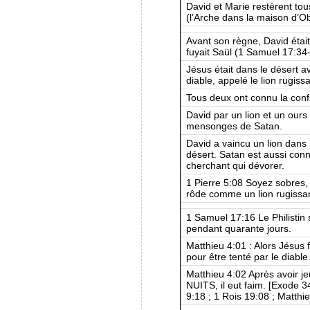
David et Marie restèrent to
(l’Arche dans la maison d’O
Avant son règne, David était
fuyait Saül (1 Samuel 17:34-
Jésus était dans le désert a
diable, appelé le lion rugiss
Tous deux ont connu la confr
David par un lion et un ours 
mensonges de Satan.
David a vaincu un lion dans 
désert. Satan est aussi conn
cherchant qui dévorer.
1 Pierre 5:08 Soyez sobres, v
rôde comme un lion rugissan
1 Samuel 17:16 Le Philistin 
pendant quarante jours.
Matthieu 4:01 : Alors Jésus 
pour être tenté par le diable
Matthieu 4:02 Après avo
NUITS, il eut faim. [Exode
9:18 ; 1 Rois 19:08 ; Matthie