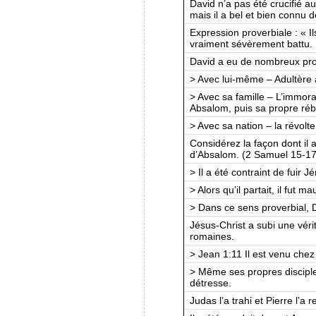
David n’a pas été crucifié au
mais il a bel et bien connu
Expression proverbiale : « Ils 
vraiment sévèrement battu.
David a eu de nombreux pr
> Avec lui-même – Adultère
> Avec sa famille – L’immo
Absalom, puis sa propre rébe
> Avec sa nation – la révol
Considérez la façon dont il a
d’Absalom. (2 Samuel 15-17
> Il a été contraint de fuir 
> Alors qu’il partait, il fut 
> Dans ce sens proverbial, D
Jésus-Christ a subi une vérit
romaines.
> Jean 1:11 Il est venu chez 
> Même ses propres discipl
détresse.
Judas l’a trahi et Pierre l’a re