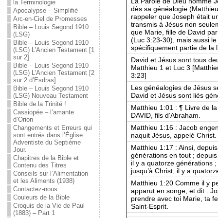
La Parole de Dieu nomme Jés
la Terminologie
dès sa généalogie (Matthieu
Apocalypse – Simplifié
rappeler que Joseph était un
Arc-en-Ciel de Promesses
transmis à Jésus non seule
Bible – Louis Segond 1910
que Marie, fille de David p
(LSG)
(Luc 3:23-30), mais aussi le 
Bible – Louis Segond 1910
spécifiquement partie de la 
(LSG) L’Ancien Testament [1
sur 2]
David et Jésus sont tous d
Bible – Louis Segond 1910
Matthieu 1 et Luc 3 [Matthie
(LSG) L’Ancien Testament [2
3:23]
sur 2 d’Esdras]
Les généalogies de Jésus se
Bible – Louis Segond 1910
David et Jésus sont liés gé
(LSG) Nouveau Testament
Bible de la Trinité !
Matthieu 1:01 : ¶ Livre de
Cassiopée – l’amante
DAVID, fils d’Abraham.
d’Orion
Matthieu 1:16 : Jacob engen
Changements et Erreurs qui
naquit Jésus, appelé Christ.
sont entrés dans l’Église
Adventiste du Septième
Matthieu 1:17 : Ainsi, depui
Jour.
générations en tout ; depuis
Chapitres de la Bible et
il y a quatorze générations 
Contenu des Titres
jusqu’à Christ, il y a quator
Conseils sur l’Alimentation
et les Aliments (1938)
Matthieu 1:20 Comme il y pen
Contactez-nous
apparut en songe, et dit : J
Couleurs de la Bible
prendre avec toi Marie, ta f
Croquis de la Vie de Paul
Saint-Esprit.
(1883) – Part 1