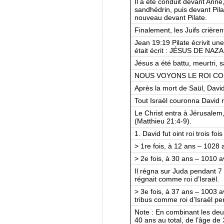
Il a été conduit devant Anne
sandhédrin, puis devant Pila
nouveau devant Pilate.
Finalement, les Juifs crièrent
Jean 19:19 Pilate écrivit une i
était écrit : JÉSUS DE NA
Jésus a été battu, meurtri, 
NOUS VOYONS LE ROI C
Après la mort de Saül, David
Tout Israël couronna David 
Le Christ entra à Jérusalem
(Matthieu 21:4-9).
1. David fut oint roi trois fois 
> 1re fois, à 12 ans – 1028
> 2e fois, à 30 ans – 1010 
Il régna sur Juda pendant 7
régnait comme roi d’Israël.
> 3e fois, à 37 ans – 1003 a
tribus comme roi d’Israël p
Note : En combinant les deu
40 ans au total, de l’âge de