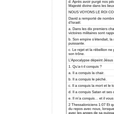
d. Après avoir purgé nos péc
Majesté divine dans les lieu
NOUS VOYONS LE ROI C
David a remporté de nombreu
d’Israël.
a. Dans les dix premiers ch
victoires militaires sont rapp
b. Son empire s’étendait, la 
puissante.
c. Le rejet et la rébellion 
son trône.
L’Apocalypse dépeint Jésus
1. Qu’a-t-il conquis ?
a. Il a conquis la chair.
b. Il a conquis le péché.
c. Il a conquis la mort et le
d. Il a conquis Satan et ses
e. Il m’a conquis… et il vous
2 Thessaloniciens 1:07 Et qu
du repos avec nous, lorsque
avec les anges de sa puiss