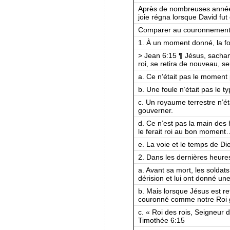
Après de nombreuses années 
joie régna lorsque David fut 
Comparer au couronnement 
1. À un moment donné, la fou
> Jean 6:15 ¶ Jésus, sachant 
roi, se retira de nouveau, s
a. Ce n’était pas le moment p
b. Une foule n’était pas le ty
c. Un royaume terrestre n’ét
gouverner.
d. Ce n’est pas la main des
le ferait roi au bon moment
e. La voie et le temps de Di
2. Dans les dernières heures
a. Avant sa mort, les soldat
dérision et lui ont donné u
b. Mais lorsque Jésus est ret
couronné comme notre Roi g
c. « Roi des rois, Seigneur 
Timothée 6:15