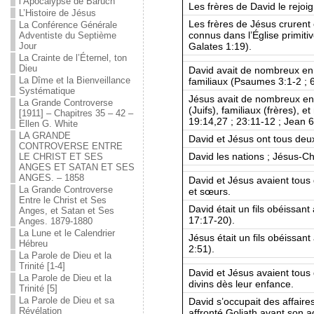
l’Apocalypse de Baruch
Les frères de David le rejoi
L’Histoire de Jésus
Les frères de Jésus crurent 
La Conférence Générale
connus dans l’Église primitiv
Adventiste du Septième
Galates 1:19).
Jour
La Crainte de l’Éternel, ton
Dieu
David avait de nombreux en
La Dîme et la Bienveillance
familiaux (Psaumes 3:1-2 ; 6:
Systématique
Jésus avait de nombreux en
La Grande Controverse
(Juifs), familiaux (frères),
[1911] – Chapitres 35 – 42 –
19:14,27 ; 23:11-12 ; Jean 6
Ellen G. White
LA GRANDE
David et Jésus ont tous deu
CONTROVERSE ENTRE
David les nations ; Jésus-Chr
LE CHRIST ET SES
ANGES ET SATAN ET SES
ANGES. – 1858
David et Jésus avaient tous 
La Grande Controverse
et sœurs.
Entre le Christ et Ses
David était un fils obéissa
Anges, et Satan et Ses
17:17-20).
Anges. 1879-1880
La Lune et le Calendrier
Jésus était un fils obéissan
Hébreu
2:51).
La Parole de Dieu et la
Trinité [1-4]
David et Jésus avaient tous 
La Parole de Dieu et la
divins dès leur enfance.
Trinité [5]
La Parole de Dieu et sa
David s’occupait des affaire
Révélation
affronté Goliath avant son 