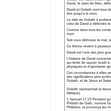
David, le saint de Dieu, déf
David et Goliath sont tous d
dire jusqu’à la mort.
Le zèle de Goliath à profan
celui de David à défendre le 
Comme dans tous les combats 
mort.
Soit vous détruisez le mal, so
Ce thème revient à plusieurs
David est l’une des plus gra
L’histoire de David concerne
qui tente de sauver Israël à
physiques et d’apostasie spir
Ces circonstances à elles se
des significations plus pro
Goliath, et de Jésus et Sata
Goliath représentait la desc
biblique).
1 Samuel 17:23 Pendant qu’il
Philistin de Gath, nommé Go
Philistins, et prononça les 