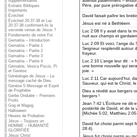
attendit patiemment – ​​endur
supplémentaires
Père, par pure prérogative d
Extraits Bibliques
Importants
David faisait paître les bre
Ézéchiel
Ézéchiel 20:37-38 et Luc
Jésus est né à Bethléem.
20:37-38 confirment-ils la
seconde venue de Jésus ?
Luc 2:08 Il y avait dans la 
Fondements de notre Foi
nuit aux champs et gardaien
Gematria – Introduction
Luc 2:09 Et voici, l’ange du 
Gematria – Partie 1
Seigneur resplendit autour d
Gematria – Partie 2
frayeur.
Gematria – Partie 3
Luc 2:10 L’ange leur dit : «
Gematria – Partie 4
une bonne nouvelle qui sera 
Gématrie, Vesica Piscis, Pi
joie. »
et Genèse
Généalogie de Jésus – Le
Luc 2:11 Car aujourd’hui, dan
message caché de Dieu
Sauveur, qui est le Christ, l
Genèse 5 Message et Esprit
de Prophétie
Dieu a révélé aux bergers où
bergers !
Gerbe Ondulée – Premiers
Fruits
Jean 7:42 L’Écriture ne dit-e
Gog et Magog
postérité de David, et de la 
Halloween
[Michée 5:02, Matthieu 2:05
Heures de Probation
Jésus – Toujours un
David fut choisi parmi sept
HOMME – HUMANITÉ
28:4).
GLORIFIÉE
Jésus Christ
Jésus fut choisi parmi au mo