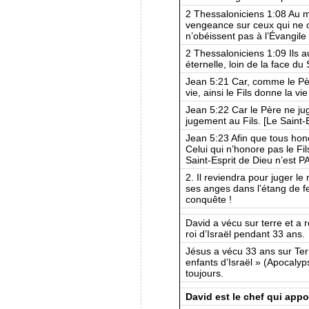
2 Thessaloniciens 1:08 Au m
vengeance sur ceux qui ne c
n’obéissent pas à l’Évangile
2 Thessaloniciens 1:09 Ils 
éternelle, loin de la face du
Jean 5:21 Car, comme le Pèr
vie, ainsi le Fils donne la vie 
Jean 5:22 Car le Père ne jug
jugement au Fils. [Le Saint-
Jean 5:23 Afin que tous hono
Celui qui n’honore pas le Fil
Saint-Esprit de Dieu n’est P
2. Il reviendra pour juger le
ses anges dans l’étang de f
conquête !
David a vécu sur terre et a r
roi d’Israël pendant 33 ans.
Jésus a vécu 33 ans sur Terr
enfants d’Israël » (Apocaly
toujours.
David est le chef qui appo