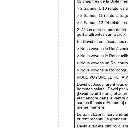
62 chapitres de la Bible men
> 2 Samuel 1-10 relate les 
> 2 Samuel 11 relate la trag
> 2 Samuel 12-24 relate les d
2. Jésus a eu sa part de tri
qu’il a affrontés sur la croix.
En David et en Jésus, nos ro
> Nous voyons le Roi à venir
> Nous voyons le Roi crucifi
> Nous voyons un Roi cour
> Nous voyons le Roi conqu
NOUS VOYONS LE ROI À 
David et Jésus furent tous 
hommes saints : David par le
[David avait 12 ans] et Jean-
était encore dans le ventre
sur les 9 mois d’Élisabeth] 
même manière.
Le Saint-Esprit interviend
eurent reconnu la grandeur 
David avait été oint roi d’I