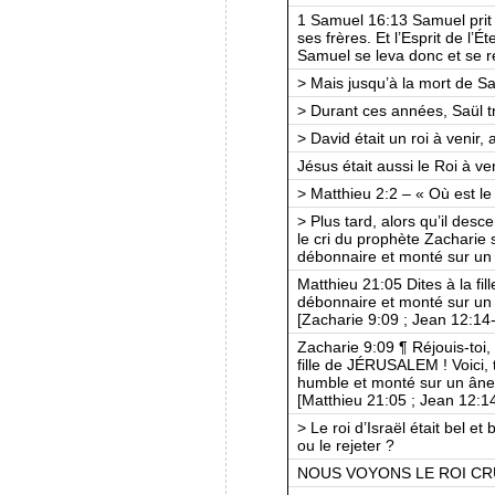
1 Samuel 16:13 Samuel prit la
ses frères. Et l’Esprit de l’Ét
Samuel se leva donc et se r
> Mais jusqu’à la mort de Saü
> Durant ces années, Saül tr
> David était un roi à venir,
Jésus était aussi le Roi à ven
> Matthieu 2:2 – « Où est le 
> Plus tard, alors qu’il des
le cri du prophète Zacharie s’
débonnaire et monté sur un
Matthieu 21:05 Dites à la fille
débonnaire et monté sur un 
[Zacharie 9:09 ; Jean 12:14
Zacharie 9:09 ¶ Réjouis-toi, 
fille de JÉRUSALEM ! Voici, to
humble et monté sur un âne,
[Matthieu 21:05 ; Jean 12:1
> Le roi d’Israël était bel et
ou le rejeter ?
NOUS VOYONS LE ROI CR