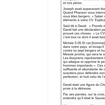
et nos pères.
Joseph avait auparavant donn
Quand Pharaon vous interrog
vous êtes bergers. » Satan v
éléments à votre CV. Explica
Saül dit à David : « Prends
David fait une déclaration pe
prouvé ces choses. » Le CV 
c’est tout ce dont il avait be
Michée 5:05 Et cet [homme] s
dans notre pays, et lorsqu’il
contre lui sept bergers et hu
Messie promis, qui sera la s
Les Assyriens représentent 
qui attaque et opprime le pe
hommes importants ». Ces 
suffisante et abondante de
suscitera pour défendre son
perfection, et huit celui de 
David était une figure du Chr
proie à la détresse.
Par ses paroles, sur la croix
entendre qu’il était le Sauveur