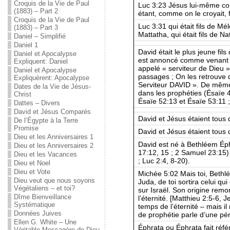
Croquis de la Vie de Paul
Luc 3:23 Jésus lui-même co
(1883) – Part 2
étant, comme on le croyait, fi
Croquis de la Vie de Paul
Luc 3:31 qui était fils de Mélé
(1883) – Part 3
Mattatha, qui était fils de Na
Daniel – Simplifié
Daniel 1
David était le plus jeune fils
Daniel et Apocalypse
est annoncé comme venant da
Expliquent: Daniel
appelé « serviteur de Dieu ».
Daniel et Apocalypse
passages ; On les retrouve
Expliquèrent: Apocalypse
Serviteur DAVID ». De même,
Dates de la Vie de Jésus-
dans les prophéties (Ésaïe 4
Christ
Ésaïe 52:13 et Ésaïe 53:11 ;
Dattes – Divers
David et Jésus Comparés
David et Jésus étaient tou
De l’Égypte à la Terre
Promise
David et Jésus étaient tous 
Dieu et les Anniversaires 1
David est né à Bethléem Éph
Dieu et les Anniversaires 2
17:12, 15 ; 2 Samuel 23:15) 
Dieu et les Vacances
; Luc 2:4, 8-20).
Dieu et Noel
Dieu et Vote
Michée 5:02 Mais toi, Bethlé
Dieu veut que nous soyons
Juda, de toi sortira celui q
Végétaliens – et toi?
sur Israël. Son origine rem
Dîme Bienveillance
l’éternité. [Matthieu 2:5-6,
Systématique
temps de l’éternité – mais il 
Données Juives
de prophétie parle d’une péri
Ellen G. White – Une
Éphrata ou Éphrata fait réf
Véritable Messagère de Dieu