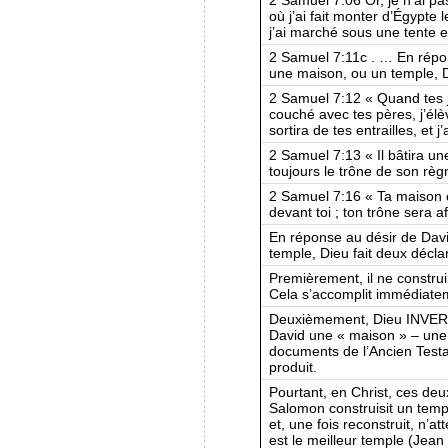
où j’ai fait monter d’Égypte 
j’ai marché sous une tente e
2 Samuel 7:11c . … En répon
une maison, ou un temple, Di
2 Samuel 7:12 « Quand tes j
couché avec tes pères, j’élèv
sortira de tes entrailles, et 
2 Samuel 7:13 « Il bâtira un
toujours le trône de son règ
2 Samuel 7:16 « Ta maison e
devant toi ; ton trône sera a
En réponse au désir de Davi
temple, Dieu fait deux décla
Premièrement, il ne construir
Cela s’accomplit immédiate
Deuxièmement, Dieu INVERSE
David une « maison » – une 
documents de l’Ancien Testa
produit.
Pourtant, en Christ, ces de
Salomon construisit un templ
et, une fois reconstruit, n’at
est le meilleur temple (Jean