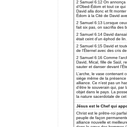
2 Samuel 6:12 On annonça au
d’Obed-Édom et tout ce qui l
David alla donc et fit monte
Édom à la Cité de David avec
2 Samuel 6:13 Lorsque ceux q
fait six pas, on sacrifia des
2 Samuel 6:14 David dansait 
était ceint d’un éphod de lin.
2 Samuel 6:15 David et toute
de l’Éternel avec des cris de
2 Samuel 6:16 Comme l’arche 
David, Mical, fille de Saül, r
sauter et danser devant l’Ét
L’arche, le vase contenant ce
siège même de la présence 
alliance. Ce n’est pas un ha
d’être le souverain qui, par
objet dans le pays. La poss
la nature sacerdotale de cet 
Jésus est le Chef qui app
Christ est le prêtre-roi par
peuple de façon permanente.
alliance nouvelle et meilleur
dans le cœur des hommes (J