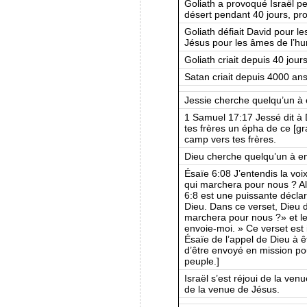
Goliath a provoqué Israël pe
désert pendant 40 jours, pr
Goliath défiait David pour le
Jésus pour les âmes de l’hu
Goliath criait depuis 40 jours
Satan criait depuis 4000 an
Jessie cherche quelqu’un à 
1 Samuel 17:17 Jessé dit à 
tes frères un épha de ce [gra
camp vers tes frères.
Dieu cherche quelqu’un à en
Ésaïe 6:08 J’entendis la voix 
qui marchera pour nous ? Alo
6:8 est une puissante décla
Dieu. Dans ce verset, Dieu d
marchera pour nous ?» et le
envoie-moi. » Ce verset est 
Ésaïe de l’appel de Dieu à ê
d’être envoyé en mission po
peuple.]
Israël s’est réjoui de la ven
de la venue de Jésus.