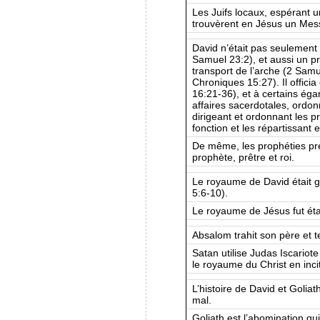
Les Juifs locaux, espérant 
trouvèrent en Jésus un Messi
David n’était pas seulement
Samuel 23:2), et aussi un prêt
transport de l’arche (2 Sam
Chroniques 15:27). Il offici
16:21-36), et à certains éga
affaires sacerdotales, ordon
dirigeant et ordonnant les p
fonction et les répartissant e
De même, les prophéties p
prophète, prêtre et roi.
Le royaume de David était 
5:6-10).
Le royaume de Jésus fut étab
Absalom trahit son père et 
Satan utilise Judas Iscariot
le royaume du Christ en incita
L’histoire de David et Goliat
mal.
Goliath est l’abomination qu