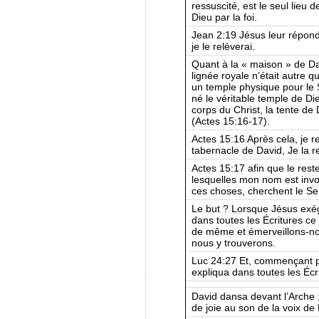
ressuscité, est le seul lieu
Dieu par la foi.
Jean 2:19 Jésus leur répondit
je le relèverai.
Quant à la « maison » de Dav
lignée royale n’était autre q
un temple physique pour le 
né le véritable temple de Die
corps du Christ, la tente de
(Actes 15:16-17).
Actes 15:16 Après cela, je re
tabernacle de David, Je la rel
Actes 15:17 afin que le rest
lesquelles mon nom est invoq
ces choses, cherchent le Se
Le but ? Lorsque Jésus exégè
dans toutes les Écritures ce
de même et émerveillons-no
nous y trouverons.
Luc 24:27 Et, commençant pa
expliqua dans toutes les Écri
David dansa devant l’Arche ;
de joie au son de la voix de