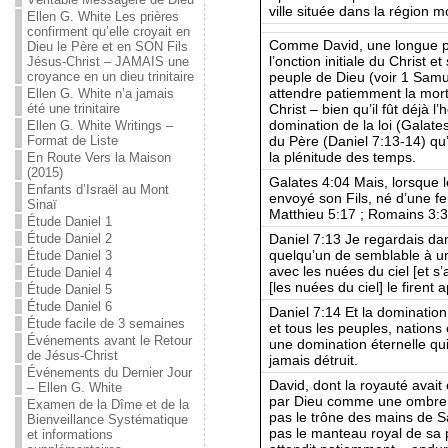
ville située dans la région 
Ellen G. White Les prières
confirment qu’elle croyait en
Comme David, une longue pér
Dieu le Père et en SON Fils
l’onction initiale du Christ e
Jésus-Christ – JAMAIS une
peuple de Dieu (voir 1 Sam
croyance en un dieu trinitaire
attendre patiemment la mort
Ellen G. White n’a jamais
Christ – bien qu’il fût déjà l
été une trinitaire
domination de la loi (Galate
Ellen G. White Writings –
du Père (Daniel 7:13-14) q
Format de Liste
la plénitude des temps.
En Route Vers la Maison
(2015)
Galates 4:04 Mais, lorsque 
Enfants d’Israël au Mont
envoyé son Fils, né d’une fe
Sinaï
Matthieu 5:17 ; Romains 3:31
Étude Daniel 1
Daniel 7:13 Je regardais dan
Étude Daniel 2
quelqu’un de semblable à un 
Étude Daniel 3
avec les nuées du ciel [et s’
Étude Daniel 4
[les nuées du ciel] le firent 
Étude Daniel 5
Étude Daniel 6
Daniel 7:14 Et la domination,
Étude facile de 3 semaines
et tous les peuples, nations
Événements avant le Retour
une domination éternelle qu
de Jésus-Christ
jamais détruit.
Événements du Dernier Jour
David, dont la royauté avai
– Ellen G. White
par Dieu comme une ombre d
Examen de la Dîme et de la
pas le trône des mains de Saü
Bienveillance Systématique
pas le manteau royal de sa 
et informations