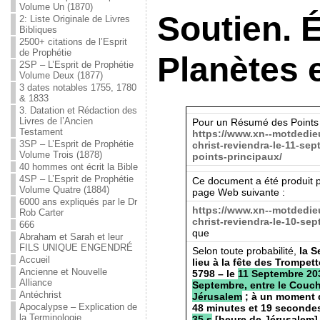
Volume Un (1870)
Soutien. 
2: Liste Originale de Livres
Bibliques
2500+ citations de l’Esprit
de Prophétie
Planètes 
2SP – L’Esprit de Prophétie
Volume Deux (1877)
3 dates notables 1755, 1780
& 1833
3. Datation et Rédaction des
Livres de l’Ancien
Pour un Résumé des Points Pr
Testament
https://www.xn--motdedie
3SP – L’Esprit de Prophétie
christ-reviendra-le-11-sep
Volume Trois (1878)
points-principaux/
40 hommes ont écrit la Bible
4SP – L’Esprit de Prophétie
Ce document a été produit 
Volume Quatre (1884)
page Web suivante :
6000 ans expliqués par le Dr
https://www.xn--motdedie
Rob Carter
christ-reviendra-le-10-sep
666
que
Abraham et Sarah et leur
FILS UNIQUE ENGENDRÉ
Selon toute probabilité,
la S
Accueil
lieu à la fête des Trompet
Ancienne et Nouvelle
5798 – le
11 Septembre 203
Alliance
Septembre, entre le Couch
Antéchrist
Jérusalem
; à un moment d
Apocalypse – Explication de
48 minutes et 19 second
la Terminologie
35 s
[heure de Jérusalem]