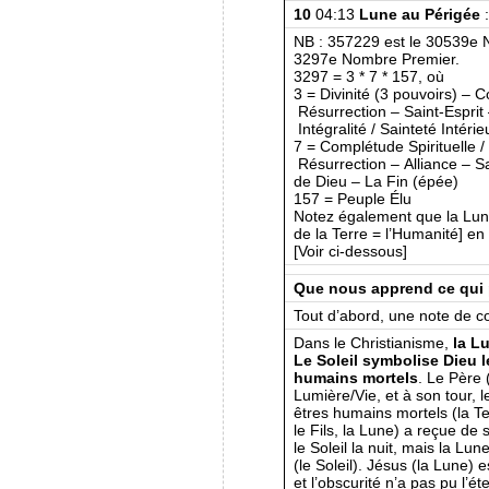
10
04:13
Lune au Périgée
NB : 357229 est le 30539e 
3297e Nombre Premier.
3297 = 3 * 7 * 157, où
3 = Divinité (3 pouvoirs) – C
Résurrection – Saint-Esprit
Intégralité / Sainteté Intéri
7 = Complétude Spirituelle / 
Résurrection – Alliance – Sa
de Dieu – La Fin (épée)
157 = Peuple Élu
Notez également que la Lune
de la Terre = l’Humanité] e
[Voir ci-dessous]
Que nous apprend ce qui 
Tout d’abord, une note de 
Dans le Christianisme,
la L
Le Soleil symbolise Dieu l
humains mortels
. Le Père (
Lumière/Vie, et à son tour, l
êtres humains mortels (la T
le Fils, la Lune) a reçue de
le Soleil la nuit, mais la Lun
(le Soleil). Jésus (la Lune) 
et l’obscurité n’a pas pu l’ét