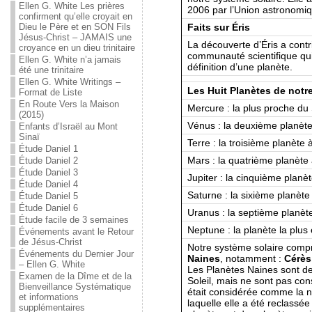
Ellen G. White Les prières
2006 par l’Union astronomiq
confirment qu’elle croyait en
Faits sur Éris
Dieu le Père et en SON Fils
Jésus-Christ – JAMAIS une
La découverte d’Éris a contr
croyance en un dieu trinitaire
communauté scientifique qui a
Ellen G. White n’a jamais
définition d’une planète.
été une trinitaire
Ellen G. White Writings –
Les Huit Planètes de notr
Format de Liste
En Route Vers la Maison
Mercure : la plus proche du 
(2015)
Vénus : la deuxième planète 
Enfants d’Israël au Mont
Sinaï
Terre : la troisième planète à
Étude Daniel 1
Mars : la quatrième planète à
Étude Daniel 2
Étude Daniel 3
Jupiter : la cinquième planèt
Étude Daniel 4
Saturne : la sixième planète 
Étude Daniel 5
Étude Daniel 6
Uranus : la septième planète 
Étude facile de 3 semaines
Neptune : la planète la plus 
Événements avant le Retour
de Jésus-Christ
Notre système solaire comp
Événements du Dernier Jour
Naines
, notamment :
Cérès
– Ellen G. White
Les Planètes Naines sont de
Examen de la Dîme et de la
Soleil, mais ne sont pas c
Bienveillance Systématique
était considérée comme la 
et informations
laquelle elle a été reclass
supplémentaires