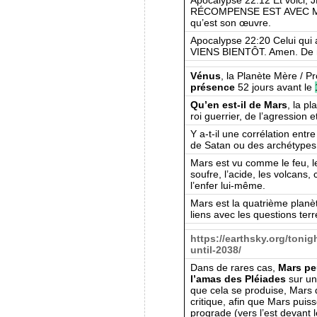
RÉCOMPENSE EST AVEC MOI,
qu’est son œuvre.
Apocalypse 22:20 Celui qui 
VIENS BIENTÔT. Amen. De
Vénus
, la Planète Mère / P
présence
52 jours avant le
Qu’en est-il de Mars
, la p
roi guerrier, de l’agression 
Y a-t-il une corrélation entr
de Satan ou des archétypes
Mars est vu comme le feu, le
soufre, l’acide, les volcans, 
l’enfer lui-même.
Mars est la quatrième planèt
liens avec les questions terr
https://earthsky.org/toni
until-2038/
Dans de rares cas,
Mars pe
l’amas des Pléiades
sur un
que cela se produise, Mars 
critique, afin que Mars puis
prograde (vers l’est devant l