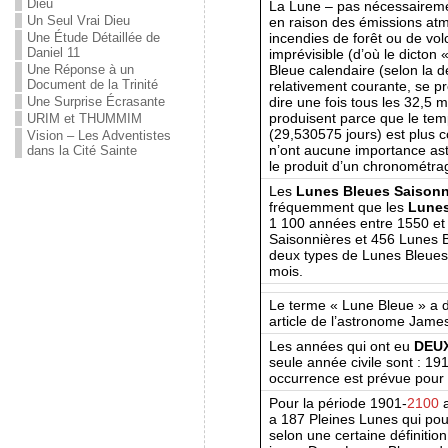
Dieu
La Lune – pas nécessairemen
Un Seul Vrai Dieu
en raison des émissions at
incendies de forêt ou de vo
Une Étude Détaillée de
Daniel 11
imprévisible (d’où le dicton
Bleue calendaire (selon la dé
Une Réponse à un
Document de la Trinité
relativement courante, se p
dire une fois tous les 32,5 
Une Surprise Écrasante
produisent parce que le tem
URIM et THUMMIM
(29,530575 jours) est plus c
Vision – Les Adventistes
n’ont aucune importance ast
dans la Cité Sainte
le produit d’un chronométrage
Les
Lunes Bleues Saisonn
fréquemment que les
Lunes
1 100 années entre 1550
et
Saisonnières et 456 Lunes B
deux types de Lunes Bleues 
mois.
Le terme « Lune Bleue » a de
article de l’astronome Jame
Les années qui ont eu
DEU
seule année civile sont : 19
occurrence est prévue pour
Pour la période 1901-
2100
a
a 187 Pleines Lunes qui pour
selon une certaine définitio