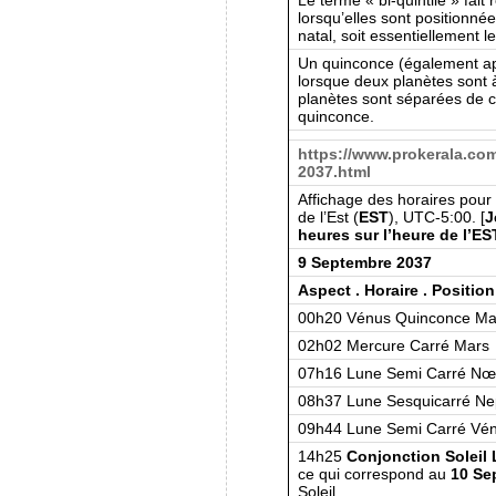
lorsqu’elles sont positionné
natal, soit essentiellement le
Un quinconce (également ap
lorsque deux planètes sont à
planètes sont séparées de c
quinconce.
https://www.prokerala.co
2037.html
Affichage des horaires pour l
de l’Est (
EST
), UTC-5:00. [
J
heures sur l’heure de l’ES
9 Septembre 2037
Aspect . Horaire . Position
00h20 Vénus Quinconce Ma
02h02 Mercure Carré Mars
07h16 Lune Semi Carré N
08h37 Lune Sesquicarré Ne
09h44 Lune Semi Carré Vé
14h25
Conjonction Soleil
ce qui correspond au
10 Se
Soleil.