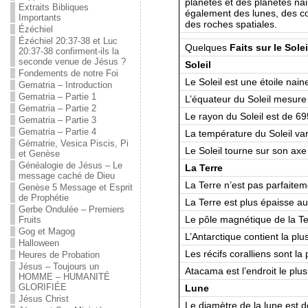
planètes et des planètes na
Extraits Bibliques
également des lunes, des co
Importants
des roches spatiales.
Ézéchiel
Ézéchiel 20:37-38 et Luc
Quelques
Faits sur le Solei
20:37-38 confirment-ils la
seconde venue de Jésus ?
Soleil
Fondements de notre Foi
Le Soleil est une étoile nain
Gematria – Introduction
Gematria – Partie 1
L’équateur du Soleil mesure
Gematria – Partie 2
Le rayon du Soleil est de 6
Gematria – Partie 3
Gematria – Partie 4
La température du Soleil va
Gématrie, Vesica Piscis, Pi
Le Soleil tourne sur son axe 
et Genèse
Généalogie de Jésus – Le
La Terre
message caché de Dieu
La Terre n’est pas parfaitem
Genèse 5 Message et Esprit
de Prophétie
La Terre est plus épaisse au
Gerbe Ondulée – Premiers
Le pôle magnétique de la Ter
Fruits
Gog et Magog
L’Antarctique contient la plu
Halloween
Les récifs coralliens sont la
Heures de Probation
Jésus – Toujours un
Atacama est l’endroit le plus
HOMME – HUMANITÉ
GLORIFIÉE
Lune
Jésus Christ
Le diamètre de la lune est 