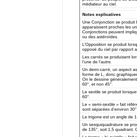
médiateur au ciel.
Notes explicatives
Une Conjonction se produit 
apparaissent proches les uns
Conjonctions peuvent impliq
ou des astéroïdes.
L’Opposition se produit lors
opposé du ciel par rapport au
Les carrés se produisent lo
l’une de l’autre.
Un demi-carré, un aspect ast
forme de L, donc graphique
On le dessine généralement
60°, et non 45°.
Le sextile se produit lorsqu
60°.
Le « semi-sextile » fait réf
sont séparées d’environ 30°
Le trigone est un angle de 
Un sesquiquadrature se pro
de 135°, soit 1,5 quadrant. 
Le terme « bi-quintile » fai