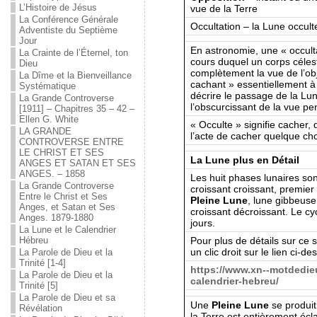
L’Histoire de Jésus
vue de la Terre
La Conférence Générale
Occultation – la Lune occult
Adventiste du Septième
Jour
En astronomie, une « occulta
La Crainte de l’Éternel, ton
cours duquel un corps céles
Dieu
complètement la vue de l’obj
La Dîme et la Bienveillance
cachant » essentiellement à l
Systématique
décrire le passage de la Lu
La Grande Controverse
l’obscurcissant de la vue p
[1911] – Chapitres 35 – 42 –
Ellen G. White
« Occulte » signifie cacher, 
LA GRANDE
l’acte de cacher quelque ch
CONTROVERSE ENTRE
LE CHRIST ET SES
La Lune plus en Détail
ANGES ET SATAN ET SES
ANGES. – 1858
Les huit phases lunaires son
La Grande Controverse
croissant croissant, premier
Entre le Christ et Ses
Pleine Lune
, lune gibbeuse
Anges, et Satan et Ses
croissant décroissant. Le cy
Anges. 1879-1880
jours.
La Lune et le Calendrier
Pour plus de détails sur ce s
Hébreu
un clic droit sur le lien ci-d
La Parole de Dieu et la
Trinité [1-4]
https://www.xn--motdedie
La Parole de Dieu et la
calendrier-hebreu/
Trinité [5]
La Parole de Dieu et sa
Une
Pleine Lune
se produit
Révélation
la Terre est entièrement écla