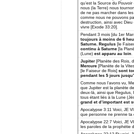
qu’est la Source du Pouvoir 
nous (la Terre) nous tourno
de ne pas marcher dans les t
comme nous ne pouvons pas r
destruction, ainsi avec Die
vivre [Exode 33:20].
Pendant 3 mois [du 1er Mar
toujours à moins de 6 heu
Saturne. Regulus
[le Faise
continu à Saturne
[la Planè
(Lune)
est apparu au loin
.
Jupiter
[Planète des Rois, de
Mercure
[Planète de la Vite
[le Faiseur de Rois]
sont to
pendant les 5 jours jusqu
Comme nous l’avons vu, Merc
que Jupiter est la planète de
deux-là, ainsi que Regulus, l
tous étant liés à la Lune (J
grand et d’important est s
Apocalypse 3:11 Voici, JE V
que personne ne prenne ta 
Apocalypse 22:7 Voici, JE 
les paroles de la prophétie d
Apocalypse 22:12 Et voici