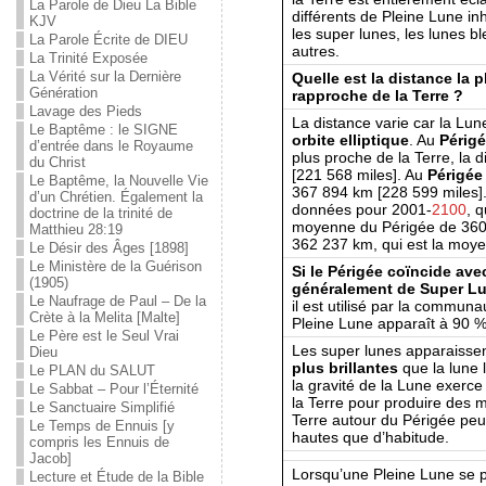
La Parole de Dieu La Bible
différents de Pleine Lune in
KJV
les super lunes, les lunes b
La Parole Écrite de DIEU
autres.
La Trinité Exposée
La Vérité sur la Dernière
Quelle est la distance la 
Génération
rapproche de la Terre ?
Lavage des Pieds
La distance varie car la Lun
Le Baptême : le SIGNE
orbite elliptique
. Au
Périg
d’entrée dans le Royaume
plus proche de la Terre, la 
du Christ
[221 568 miles]. Au
Périgée
Le Baptême, la Nouvelle Vie
367 894 km [228 599 miles].
d’un Chrétien. Également la
données pour 2001-
2100
, 
doctrine de la trinité de
moyenne du Périgée de 360 
Matthieu 28:19
362 237 km, qui est la moy
Le Désir des Âges [1898]
Le Ministère de la Guérison
Si le Périgée coïncide av
(1905)
généralement de Super L
Le Naufrage de Paul – De la
il est utilisé par la commun
Crète à la Melita [Malte]
Pleine Lune apparaît à 90 %
Le Père est le Seul Vrai
Les super lunes apparaisse
Dieu
plus brillantes
que la lune 
Le PLAN du SALUT
la gravité de la Lune exerce
Le Sabbat – Pour l’Éternité
la Terre pour produire des m
Le Sanctuaire Simplifié
Terre autour du Périgée pe
Le Temps de Ennuis [y
hautes que d’habitude.
compris les Ennuis de
Jacob]
Lorsqu’une Pleine Lune se p
Lecture et Étude de la Bible