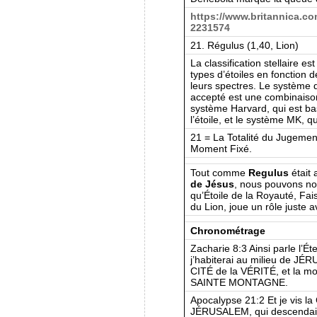
https://www.britannica.com
2231574
21. Régulus (1,40, Lion)
La classification stellaire e
types d’étoiles en fonction 
leurs spectres. Le système d
accepté est une combinaison
système Harvard, qui est ba
l’étoile, et le système MK, qu
21 = La Totalité du Jugemen
Moment Fixé.
Tout comme
Regulus
était 
de Jésus
, nous pouvons no
qu’Étoile de la Royauté, Fais
du Lion, joue un rôle juste 
Chronométrage
Zacharie 8:3 Ainsi parle l’Ét
j’habiterai au milieu de J
CITÉ de la VÉRITÉ, et la 
SAINTE MONTAGNE.
Apocalypse 21:2 Et je vis 
JÉRUSALEM, qui descendai