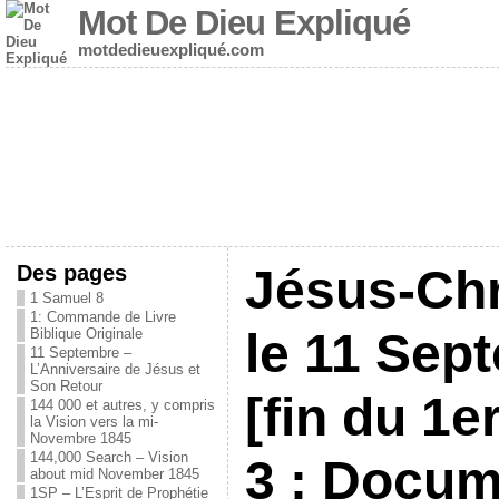
Mot De Dieu Expliqué
motdedieuexpliqué.com
Des pages
Jésus-Chr
1 Samuel 8
1: Commande de Livre
le 11 Sep
Biblique Originale
11 Septembre –
L’Anniversaire de Jésus et
Son Retour
[fin du 1e
144 000 et autres, y compris
la Vision vers la mi-
Novembre 1845
144,000 Search – Vision
3 : Docum
about mid November 1845
1SP – L’Esprit de Prophétie