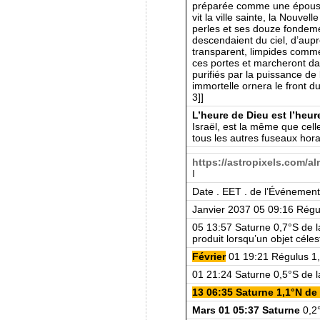
préparée comme une épouse 
vit la ville sainte, la Nouve
perles et ses douze fondeme
descendaient du ciel, d’aupr
transparent, limpides comme 
ces portes et marcheront da
purifiés par la puissance de 
immortelle ornera le front 
3]]
L’heure de Dieu est l’heu
Israël, est la même que celle
tous les autres fuseaux hor
https://astropixels.com/
l
Date . EET . de l’Événement
Janvier 2037 05 09:16 Régu
05 13:57 Saturne 0,7°S de la
produit lorsqu’un objet céles
Février
01 19:21 Régulus 1,
01 21:24 Saturne 0,5°S de l
13 06:35 Saturne 1,1°N de
Mars 01 05:37 Saturne
0,2°