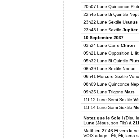
20h07 Lune Quinconce Plut
22h45 Lune Bi Quintile Nep
23h22 Lune Sextile
Uranus
23h43 Lune Sextile
Jupiter
10 Septembre 2037
03h24 Lune Carré
Chiron
05h21 Lune Opposition
Lili
05h32 Lune Bi Quintile
Plut
06h39 Lune Sextile Noeud
06h41 Mercure Sextile Vén
08h09 Lune Quinconce
Nep
09h25 Lune Trigone
Mars
11h12 Lune Semi Sextile
Vé
11h14 Lune Semi Sextile
Me
Notez que le Soleil
(Dieu l
Lune
(Jésus, son Fils)
à 21h
Matthieu 27:46 Et vers la 
VOIX adage : Éli, Éli, lama 