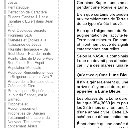
Certaines Super Lunes ne son
Jésus
pendant une Nouvelle Lune.
Pentateuque
Perfection de Caractère
Bien que certains prétenden
Pi dans Genèse 1:1 et e
aux tremblements de Terre e
[nombre d’Euler] dans Jean
de ce type n’a été trouvé.
1:1
Bien que l’alignement du So
Pi et Quelques Secrets
augmentation de l’activité t
Pionniers SDA
Terre sont mineurs. De nom
Planètes et Étoiles à la
et n’ont rien trouvé de signif
Naissance de Jésus
catastrophes naturelles.
Pluralité Hébraïque – Un
Seul Dieu – Pas de Trinité
Selon la NASA, la combinais
Points Clés de Dieu le Père,
Lune ne devrait pas affecter 
Son Fils et Son Esprit
car il y a des marées lunaire
Population Mondiale
Pourquoi Rencontrons-nous
Qu’est-ce qu’une
Lune Ble
le Seigneur dans les Airs ?
Preuve de la Semaine de la
Il n’y a généralement qu’une
Création de Dieu
arrive qu’il y en ait deux, et
Preuve que le Septième jour,
appelée la Lune Bleue
.
le jour du Sabbat, est le
Les phases de la Lune durent
Samedi.
faut que 354,3669 jours pour
Prophétie et
les 32,5 mois environ, une 
Accomplissement
d’une année civile. Cette 1
Prophéties de l’Ancien
schéma de dénomination nor
Testament et citations du
Nouveau Testament
Étant donné qu’une année d
concernant Jésus