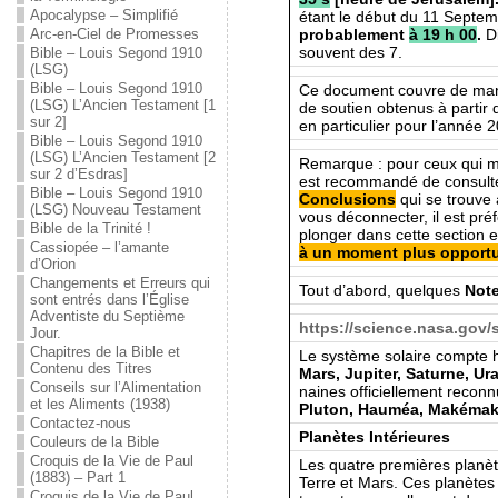
Apocalypse – Simplifié
étant le début du 11 Septe
probablement
à 19 h 00
.
Di
Arc-en-Ciel de Promesses
souvent des 7.
Bible – Louis Segond 1910
(LSG)
Bible – Louis Segond 1910
Ce document couvre de maniè
(LSG) L’Ancien Testament [1
de soutien obtenus à partir
sur 2]
en particulier pour l’année 
Bible – Louis Segond 1910
(LSG) L’Ancien Testament [2
Remarque : pour ceux qui ma
sur 2 d’Esdras]
est recommandé de consult
Bible – Louis Segond 1910
Conclusions
qui se trouve
(LSG) Nouveau Testament
vous déconnecter, il est pr
Bible de la Trinité !
plonger dans cette section 
Cassiopée – l’amante
à un moment plus opport
d’Orion
Changements et Erreurs qui
Tout d’abord, quelques
Note
sont entrés dans l’Église
Adventiste du Septième
https://science.nasa.gov/
Jour.
Chapitres de la Bible et
Le système solaire compte h
Contenu des Titres
Mars, Jupiter, Saturne, U
Conseils sur l’Alimentation
naines officiellement recon
et les Aliments (1938)
Pluton, Hauméa, Makémaké
Contactez-nous
Planètes Intérieures
Couleurs de la Bible
Croquis de la Vie de Paul
Les quatre premières planèt
(1883) – Part 1
Terre et Mars. Ces planètes
Croquis de la Vie de Paul