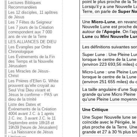
point le plus proche de la T
Lectures Bibliques
Lorsqu’il y a une Nouvelle L
Recommandées
Terre, on parle de
Super No
Les 12 disciples, 11 apôtres
de Jésus
Une
Micro-Lune
, en revanc
Les 7 Fêtes du Seigneur
Nouvelle Lune est proche d
Les 7 jours de la Création
autour de l’
Apogée
. On l’a
correspondent aux 7 000
Lune
ou
Mini Nouvelle Lu
ans de vie de la Terre
LES ALLIANCES DE DIEU
Les définitions suivantes son
Les Évangiles par Ordre
Chronologique
Super Lune : Une Pleine Lun
Les Événements de la Fin
lorsque le centre de la Lun
des Temps et la Nouvelle
(environ 223 693,56 miles) d
Jérusalem
Les Miracles de Jésus-
Micro-Lune : une Pleine Lun
Christ
lorsque le centre de la Lune
Les Prières d’Ellen G. White
(environ 251 655 miles) du c
prouvent qu’elle croyait au
La taille angulaire d’une Su
Seul Vrai Dieu vivant et
grande qu’une Micro Pleine 
Jésus le confirme – PAS un
qu’une Pleine Lune moyenn
dieu de la trinité
Liste des Dates et
Événements de la Création
Une Critique
4004 avant J.C. à 1 aprés
Une Super Nouvelle lune se 
J.C. inc. 3 avant J.C. le 11
coïncide avec le Périgée, le 
Septembre entre 18h18 et
plus proche de la Terre. Un
19h39 [heure de Jérusalem]
grande et 27 à 30 % plus br
– La Naissance de Jésus