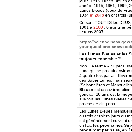
jours. Deux Lunes Bleues de
année (1915, 1961, 1999, 2
Lunes Bleues (deux de Pruet
1934
et 2048
en ont trois (
Ce sont TOUTES les DEUX 
1901 à
2100
;
6 sur une pé
lieu en 2037
.
https://science.nasa.gov
your-questions-answered
Les Lunes Bleues et les S
toujours ensemble ?
Non. Le terme « Super Lune »
Lune qui se produit environ u
à quatre fois par an. Enviro
des Super Lunes, mais seul
(Saisonnières et Mensuelles
Bleues
est assez irrégulier –
général,
10 ans
est la
moye
à la fois les Lunes Bleues Sa
proche de cinq ans.
Les Lunes Bleues Mensuelle
ou trois derniers jours du 
est généralement suivie d’
en fait,
les prochaines Su
produiront par paire, en J