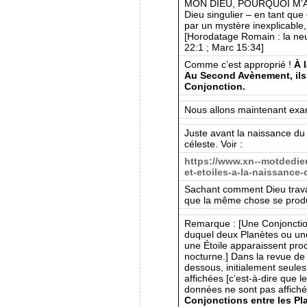
MON DIEU, POURQUOI M’A
Dieu singulier – en tant que die
par un mystère inexplicable, 
[Horodatage Romain : la ne
22:1 ; Marc 15:34]
Comme c’est approprié !
À 
Au Second Avènement, ils
Conjonction.
Nous allons maintenant exam
Juste avant la naissance du C
céleste. Voir :
https://www.xn--motdedie
et-etoiles-a-la-naissance-
Sachant comment Dieu trava
que la même chose se prod
Remarque : [Une Conjonctio
duquel deux Planètes ou une
une Étoile apparaissent proch
nocturne.] Dans la revue de
dessous, initialement seules
affichées [c’est-à-dire que 
données ne sont pas affiché
Conjonctions entre les Pl