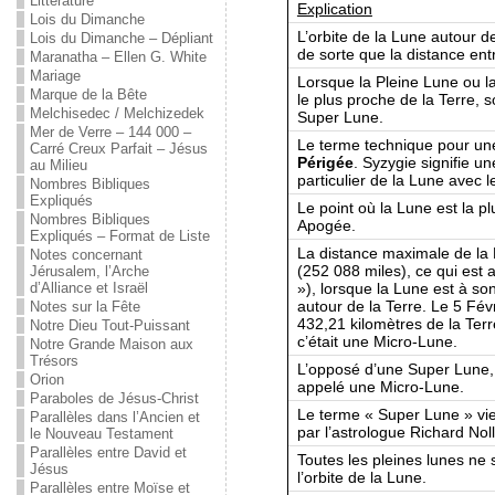
Littérature
Explication
Lois du Dimanche
L’orbite de la Lune autour de 
Lois du Dimanche – Dépliant
de sorte que la distance entr
Maranatha – Ellen G. White
Mariage
Lorsque la Pleine Lune ou l
Marque de la Bête
le plus proche de la Terre, 
Melchisedec / Melchizedek
Super Lune.
Mer de Verre – 144 000 –
Le terme technique pour u
Carré Creux Parfait – Jésus
Périgée
. Syzygie signifie u
au Milieu
particulier de la Lune avec le
Nombres Bibliques
Expliqués
Le point où la Lune est la p
Nombres Bibliques
Apogée.
Expliqués – Format de Liste
La distance maximale de la 
Notes concernant
(252 088 miles), ce qui est 
Jérusalem, l’Arche
»), lorsque la Lune est à son
d’Alliance et Israël
autour de la Terre. Le 5 Fév
Notes sur la Fête
432,21 kilomètres de la Terre
Notre Dieu Tout-Puissant
c’était une Micro-Lune.
Notre Grande Maison aux
Trésors
L’opposé d’une Super Lune, 
Orion
appelé une Micro-Lune.
Paraboles de Jésus-Christ
Le terme « Super Lune » vien
Parallèles dans l’Ancien et
par l’astrologue Richard Nol
le Nouveau Testament
Parallèles entre David et
Toutes les pleines lunes ne
Jésus
l’orbite de la Lune.
Parallèles entre Moïse et