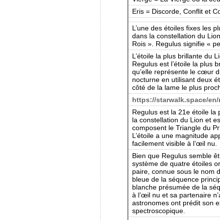
Eris = Discorde, Conflit et 
L’une des étoiles fixes les p
dans la constellation du Li
Rois ». Regulus signifie « pet
L’étoile la plus brillante du
Regulus est l’étoile la plus b
qu’elle représente le cœur du
nocturne en utilisant deux ét
côté de la lame le plus pro
https://starwalk.space/en
Regulus est la 21e étoile la p
la constellation du Lion et es
composent le Triangle du Pr
L’étoile a une magnitude appa
facilement visible à l’œil nu.
Bien que Regulus semble être 
système de quatre étoiles o
paire, connue sous le nom d
bleue de la séquence princip
blanche présumée de la séque
à l’œil nu et sa partenaire 
astronomes ont prédit son e
spectroscopique.