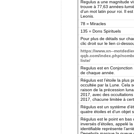
Regulus a une magnitude vis
trouve à 77,63 années-lumiè
d’un mot latin pour roi. Il 
Leonis.
78 = Miracles
135 = Dons Spirituels
Pour plus de détails sur cha
clic droit sur le lien ci-desso
https://www.xn--motdedie
qqb.com/index.php/nombre
liste/
Regulus est en Conjonction a
de chaque année.
Régulus est l’étoile la plus 
occultée par la Lune. Cela s
raison de la précession luna
2017, avec des occultations
2017, chacune limitée à cert
Régulus est un système d’ét
quatre étoiles et d’un objet s
Régulus est le point en bas d
inversés d’étoiles, appelé la
identifiable représente l’arri
Denebola marque la queue 