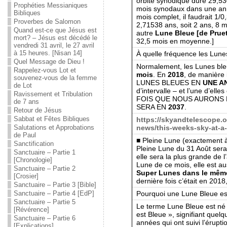
orbite synodique dure 29,530
Prophéties Messianiques
mois synodaux dans une ann
Bibliques
mois complet, il faudrait 1/0
Proverbes de Salomon
2,71538 ans, soit 2 ans, 8 m
Quand est-ce que Jésus est
autre
Lune Bleue [de Pruet
mort? – Jésus est décédé le
32,5 mois en moyenne.]
vendredi 31 avril, le 27 avril
à 15 heures. [Nisan 14]
À quelle fréquence les Lune
Quel Message de Dieu !
Normalement, les Lunes ble
Rappelez-vous Lot et
mois
. En
2018
, de manière
souvenez-vous de la femme
LUNES BLEUES EN
UNE A
de Lot
d’intervalle – et l’une d’ell
Ravissement et Tribulation
FOIS QUE NOUS AURONS 
de 7 ans
SERA EN
2037
.
Retour de Jésus
Sabbat et Fêtes Bibliques
https://skyandtelescope.
news/this-weeks-sky-at-a
Salutations et Approbations
de Paul
■ Pleine Lune (exactement à
Sanctification
Pleine Lune du 31 Août sera
Sanctuaire – Partie 1
elle sera la plus grande de 
[Chronologie]
Lune de ce mois, elle est a
Sanctuaire – Partie 2
Super Lunes dans le même 
[Crosier]
dernière fois c’était en 2018
Sanctuaire – Partie 3 [Bible]
Pourquoi une Lune Bleue est
Sanctuaire – Partie 4 [EdP]
Sanctuaire – Partie 5
Le terme Lune Bleue est né 
[Révérence]
est Bleue », signifiant quel
Sanctuaire – Partie 6
années qui ont suivi l’érupt
[Explications]