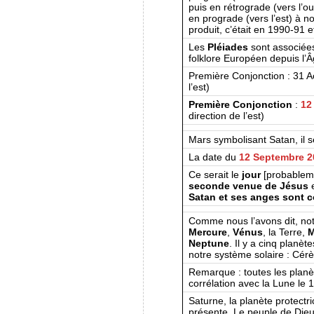
puis en rétrograde (vers l’ou
en prograde (vers l’est) à n
produit, c’était en 1990-91 e
Les
Pléiades
sont associées
folklore Européen depuis l’
Première Conjonction : 31 A
l’est)
Première Conjonction
:
12
direction de l’est)
Mars symbolisant Satan, il s
La date du
12 Septembre 2
Ce serait le
jour
[probablem
seconde venue de Jésus
e
Satan et ses anges sont c
Comme nous l’avons dit, not
Mercure
,
Vénus
, la Terre,
M
Neptune
. Il y a cinq planè
notre système solaire : Cér
Remarque : toutes les planèt
corrélation avec la Lune le
Saturne, la planète protectri
présente. Le peuple de Dieu 