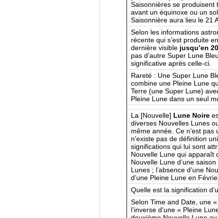
Saisonnières se produisent
avant un équinoxe ou un sol
Saisonnière aura lieu le 21 
Selon les informations astr
récente qui s’est produite 
dernière visible
jusqu’en 2
pas d’autre Super Lune Ble
significative après celle-ci.
Rareté : Une Super Lune Ble
combine une Pleine Lune qui 
Terre (une Super Lune) ave
Pleine Lune dans un seul mo
La [Nouvelle]
Lune Noire
es
diverses Nouvelles Lunes ou
même année. Ce n’est pas un
n’existe pas de définition un
significations qui lui sont at
Nouvelle Lune qui apparaît 
Nouvelle Lune d’une saison
Lunes ; l’absence d’une Nou
d’une Pleine Lune en Févrie
Quelle est la signification d
Selon Time and Date, une « L
l’inverse d’une « Pleine Lune
deuxième Nouvelle Lune au 