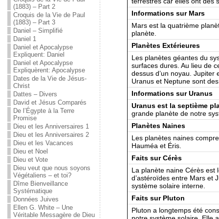
terrestres car elles ont des 
(1883) – Part 2
Informations sur Mars
Croquis de la Vie de Paul
(1883) – Part 3
Mars est la quatrième planèt
Daniel – Simplifié
planète.
Daniel 1
Planètes Extérieures
Daniel et Apocalypse
Expliquent: Daniel
Les planètes géantes du sys
Daniel et Apocalypse
surfaces dures. Au lieu de ce
Expliquèrent: Apocalypse
dessus d’un noyau. Jupiter 
Dates de la Vie de Jésus-
Uranus et Neptune sont des
Christ
Informations sur Uranus
Dattes – Divers
David et Jésus Comparés
Uranus est la septième pla
De l’Égypte à la Terre
grande planète de notre sys
Promise
Planètes Naines
Dieu et les Anniversaires 1
Dieu et les Anniversaires 2
Les planètes naines compr
Dieu et les Vacances
Hauméa et Éris.
Dieu et Noel
Faits sur Cérès
Dieu et Vote
Dieu veut que nous soyons
La planète naine Cérès est l
Végétaliens – et toi?
d’astéroïdes entre Mars et Ju
Dîme Bienveillance
système solaire interne.
Systématique
Faits sur Pluton
Données Juives
Ellen G. White – Une
Pluton a longtemps été con
Véritable Messagère de Dieu
notre système solaire. Elle