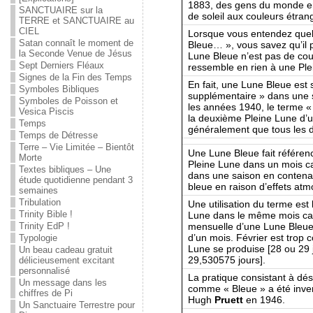
1883, des gens du monde ent
SANCTUAIRE sur la
de soleil aux couleurs étran
TERRE et SANCTUAIRE au
CIEL
Lorsque vous entendez quel
Satan connaît le moment de
Bleue… », vous savez qu’il 
la Seconde Venue de Jésus
Lune Bleue n’est pas de cou
Sept Derniers Fléaux
ressemble en rien à une Ple
Signes de la Fin des Temps
En fait, une Lune Bleue est 
Symboles Bibliques
supplémentaire » dans une 
Symboles de Poisson et
les années 1940, le terme «
Vesica Piscis
la deuxième Pleine Lune d’u
Temps
généralement que tous les 
Temps de Détresse
Terre – Vie Limitée – Bientôt
Une Lune Bleue fait référen
Morte
Pleine Lune dans un mois cal
Textes bibliques – Une
dans une saison en contenan
étude quotidienne pendant 3
bleue en raison d’effets at
semaines
Tribulation
Une utilisation du terme es
Trinity Bible !
Lune dans le même mois cale
mensuelle d’une Lune Bleue
Trinity EdP !
d’un mois. Février est trop
Typologie
Lune se produise [28 ou 29 j
Un beau cadeau gratuit
29,530575 jours].
délicieusement excitant
personnalisé
La pratique consistant à dé
Un message dans les
comme « Bleue » a été inve
chiffres de Pi
Hugh
Pruett
en 1946.
Un Sanctuaire Terrestre pour