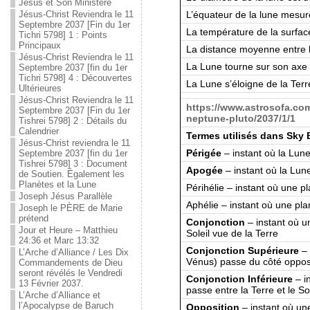
Jésus et Son Ministère
L’équateur de la lune mesur
Jésus-Christ Reviendra le 11
Septembre 2037 [Fin du 1er
La température de la surfac
Tichri 5798] 1 : Points
Principaux
La distance moyenne entre l
Jésus-Christ Reviendra le 11
La Lune tourne sur son axe 
Septembre 2037 [fin du 1er
Tichri 5798] 4 : Découvertes
La Lune s’éloigne de la Ter
Ultérieures
Jésus-Christ Reviendra le 11
https://www.astrosofa.co
Septembre 2037 [Fin du 1er
neptune-pluto/2037/1/1
Tishrei 5798] 2 : Détails du
Calendrier
Termes utilisés dans Sky
Jésus-Christ reviendra le 11
Périgée
– instant où la Lune
Septembre 2037 [fin du 1er
Tishrei 5798] 3 : Document
Apogée
– instant où la Lune
de Soutien. Également les
Planètes et la Lune
Périhélie – instant où une pl
Joseph Jésus Parallèle
Aphélie – instant où une plan
Joseph le PÈRE de Marie
prétend
Conjonction
– instant où u
Jour et Heure – Matthieu
Soleil vue de la Terre
24:36 et Marc 13:32
Conjonction Supérieure
– 
L’Arche d’Alliance / Les Dix
Vénus) passe du côté opposé
Commandements de Dieu
seront révélés le Vendredi
Conjonction Inférieure
– i
13 Février 2037.
passe entre la Terre et le Sol
L’Arche d’Alliance et
l’Apocalypse de Baruch
Opposition
– instant où une