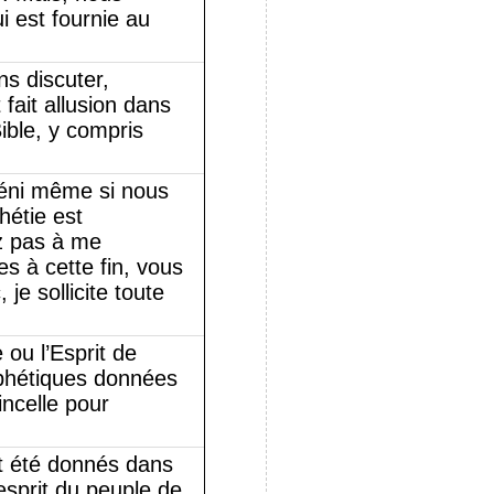
i est fournie au
ns discuter,
 fait allusion dans
ible, y compris
béni même si nous
hétie est
ez pas à me
s à cette fin, vous
e sollicite toute
ou l’Esprit de
ophétiques données
ncelle pour
t été donnés dans
esprit du peuple de