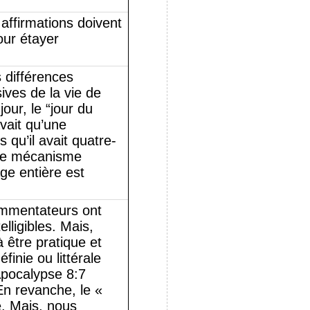
 affirmations doivent
our étayer
s différences
sives de la vie de
our, le “jour du
avait qu’une
 qu’il avait quatre-
e le mécanisme
ge entière est
commentateurs ont
lligibles. Mais,
 être pratique et
finie ou littérale
Apocalypse 8:7
En revanche, le «
. Mais, nous