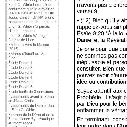
n’avons pas à cherch
Ellen G. White Les prières
confirment qu’elle croyait en
verset 9.
Dieu le Père et en SON Fils
Jésus-Christ – JAMAIS une
• (12) Bien qu’il y 
croyance en un dieu trinitaire
rappelez-vous simple
Ellen G. White n’a jamais
été une trinitaire
Ésaïe 8:20 “À la loi
Ellen G. White Writings –
Daniel et la Révélat
Format de Liste
En Route Vers la Maison
Je prie pour que qu
(2015)
Enfants d’Israël au Mont
ne sommes pas compl
Sinaï
inépuisable et perso
Étude Daniel 1
Étude Daniel 2
consulter. Bien que 
Étude Daniel 3
pouvez avoir d’autre
Étude Daniel 4
idée ou contribution
Étude Daniel 5
Étude Daniel 6
Soyez attentif aux 
Étude facile de 3 semaines
Prophétie. Il s’agi
Événements avant le Retour
de Jésus-Christ
par Dieu pour le bé
Événements du Dernier Jour
enflammer le véritab
– Ellen G. White
Examen de la Dîme et de la
En terminant, consi
Bienveillance Systématique
et informations
leur ordre dans l’A