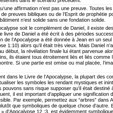
résentés dans le scénario précédent.
qu’une affirmation n’est pas une preuve. Toutes les
e preuves bibliques ou de l’Esprit de prophétie p
 bâtiment n’est solide sans une fondation solide.
ocalypse soit le complément de Daniel, il existe de
le livre de Daniel a été écrit à des périodes succes
ion de l’Apocalypse a été donnée à Jean en un seul j
e 1:10) alors qu’il était très vieux. Mais Daniel n’
 début, la révélation finale lui étant parvenue alors
ns, ils étaient tous étroitement liés et liés comm
ontre. Si une partie est omise ou mal placée, l’ima
ment dans le Livre de l’Apocalypse, la plupart des 
tualiser les symboles les rendant mystiques et ininte
pouvons sans risque supposer qu’il était destiné à
ent, il est important d’appliquer une signification dé
ssible. Par exemple, permettez aux “arbres” dans 
 plutôt que symboliques de quelque chose d’autre. 
 » d’Apocalypse 12 :3, est évidemment symbolique