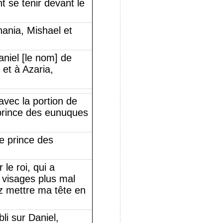
nt se tenir devant le
ania, Mishael et
niel [le nom] de
et à Azaria,
avec la portion de
u prince des eunuques
e prince des
le roi, qui a
s visages plus mal
z mettre ma tête en
li sur Daniel,