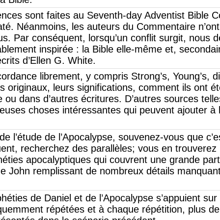
rences sont faites au Seventh-day Adventist Bible
até. Néanmoins, les auteurs du Commentaire n’ont 
us. Par conséquent, lorsqu’un conflit surgit, nous 
ablement inspirée : la Bible elle-même et, secondai
crits d’Ellen G. White.
ncordance librement, y compris Strong’s, Young’s, d
originaux, leurs significations, comment ils ont été
ou dans d’autres écritures. D’autres sources telle
uses choses intéressantes qui peuvent ajouter à l
it de l’étude de l’Apocalypse, souvenez-vous que c’
ent, recherchez des parallèles; vous en trouvere
héties apocalyptiques qui couvrent une grande pa
 de John remplissant de nombreux détails manquant
ophéties de Daniel et de l’Apocalypse s’appuient su
uemment répétées et à chaque répétition, plus de 