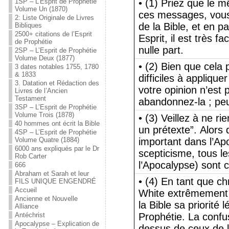
1SP – L’Esprit de Prophétie
• (1) Priez que le m
Volume Un (1870)
ces messages, vous 
2: Liste Originale de Livres
de la Bible, et en p
Bibliques
2500+ citations de l’Esprit
Esprit, il est très 
de Prophétie
nulle part.
2SP – L’Esprit de Prophétie
Volume Deux (1877)
• (2) Bien que cela 
3 dates notables 1755, 1780
& 1833
difficiles à appliqu
3. Datation et Rédaction des
votre opinion n’est 
Livres de l’Ancien
Testament
abandonnez-la ; peu
3SP – L’Esprit de Prophétie
Volume Trois (1878)
• (3) Veillez à ne r
40 hommes ont écrit la Bible
un prétexte”. Alors 
4SP – L’Esprit de Prophétie
Volume Quatre (1884)
important dans l’Ap
6000 ans expliqués par le Dr
scepticisme, tous le
Rob Carter
l’Apocalypse) sont 
666
Abraham et Sarah et leur
• (4) En tant que ch
FILS UNIQUE ENGENDRÉ
Accueil
White extrêmement u
Ancienne et Nouvelle
la Bible sa priorité 
Alliance
Antéchrist
Prophétie. La confu
Apocalypse – Explication de
dessus de ceux de l