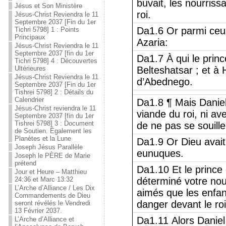
buvait, les nourrissa
Jésus et Son Ministère
roi.
Jésus-Christ Reviendra le 11
Septembre 2037 [Fin du 1er
Da1.6 Or parmi ceux
Tichri 5798] 1 : Points
Principaux
Azaria:
Jésus-Christ Reviendra le 11
Septembre 2037 [fin du 1er
Da1.7 À qui le prin
Tichri 5798] 4 : Découvertes
Ultérieures
Belteshatsar ; et à
Jésus-Christ Reviendra le 11
d’Abednego.
Septembre 2037 [Fin du 1er
Tishrei 5798] 2 : Détails du
Calendrier
Da1.8 ¶ Mais Daniel
Jésus-Christ reviendra le 11
viande du roi, ni av
Septembre 2037 [fin du 1er
Tishrei 5798] 3 : Document
de ne pas se souille
de Soutien. Également les
Planètes et la Lune
Da1.9 Or Dieu avait
Joseph Jésus Parallèle
eunuques.
Joseph le PÈRE de Marie
prétend
Da1.10 Et le prince 
Jour et Heure – Matthieu
24:36 et Marc 13:32
déterminé votre nour
L’Arche d’Alliance / Les Dix
aimés que les enfan
Commandements de Dieu
danger devant le roi
seront révélés le Vendredi
13 Février 2037.
Da1.11 Alors Daniel 
L’Arche d’Alliance et