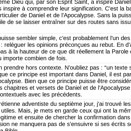
ême Dieu qui, par son Esprit Saint, a inspiré Daniel
inspire à comprendre leur signification. C’est la b
articulier de Daniel et de l’Apocalypse. Sans la pui
facile de se laisser entraîner sur des routes sans is
puisse sembler simple, c’est probablement l’un des 
er : reléguer les opinions préconçues au rebut. En d
pas à la hauteur de ce que dit réellement la Parole
 importe combien de fois.
ien prendre hors contexte. N’oubliez pas : “un texte
que ce principe est important dans Daniel, il est pa
ocalypse. Bien que ce principe puisse être considé
s chapitres et versets de Daniel et de l’Apocalypse 
contextuels avec les précédents.
rétienne adventiste du septième jour, j’ai trouvé les
tiles. Mais, je mets en garde ceux qui ont la mêm
légitime et ensuite de chercher la confirmation dans 
sion ne manquera pas de s’ensuivre si ses écrits s
a Bible.