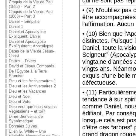
qui ne sont pas rep
Croquis de la Vie de Paul
(1883) – Part 2
• (9) N’oubliez pas 
Croquis de la Vie de Paul
être accompagnées d
(1883) – Part 3
Daniel – Simplifié
l’affirmation. Aucun
Daniel 1
Daniel et Apocalypse
• (10) Bien que l’Ap
Expliquent: Daniel
distinctes. Puisque 
Daniel et Apocalypse
Expliquèrent: Apocalypse
Daniel, toute la vis
Dates de la Vie de Jésus-
Seigneur” (Apocalyps
Christ
vingtaine d’années au
Dattes – Divers
David et Jésus Comparés
vingts ans. Néanmoi
De l’Égypte à la Terre
exquis d’une belle m
Promise
Dieu et les Anniversaires 1
défectueuse.
Dieu et les Anniversaires 2
Dieu et les Vacances
• (11) Particulière
Dieu et Noel
tendance à sur spiri
Dieu et Vote
comme Daniel, nous 
Dieu veut que nous soyons
Végétaliens – et toi?
édifiant. Par conséqu
Dîme Bienveillance
lorsque cela est po
Systématique
Données Juives
d’être des “arbres”
Ellen G. White – Une
grand dragon rouge
Véritable Messagère de Dieu