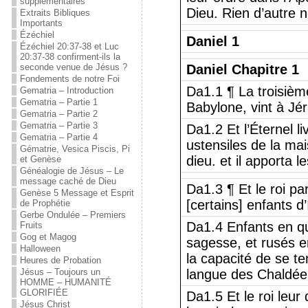
supplémentaires
Dieu. Rien d’autre n
Extraits Bibliques
Importants
Ézéchiel
Daniel 1
Ézéchiel 20:37-38 et Luc
20:37-38 confirment-ils la
seconde venue de Jésus ?
Daniel Chapitre 1
Fondements de notre Foi
Da1.1 ¶ La troisièm
Gematria – Introduction
Gematria – Partie 1
Babylone, vint à Jér
Gematria – Partie 2
Gematria – Partie 3
Da1.2 Et l’Éternel l
Gematria – Partie 4
ustensiles de la ma
Gématrie, Vesica Piscis, Pi
dieu. et il apporta l
et Genèse
Généalogie de Jésus – Le
message caché de Dieu
Da1.3 ¶ Et le roi p
Genèse 5 Message et Esprit
[certains] enfants d’
de Prophétie
Gerbe Ondulée – Premiers
Da1.4 Enfants en qui
Fruits
Gog et Magog
sagesse, et rusés en
Halloween
la capacité de se ten
Heures de Probation
Jésus – Toujours un
langue des Chaldée
HOMME – HUMANITÉ
GLORIFIÉE
Da1.5 Et le roi leur
Jésus Christ