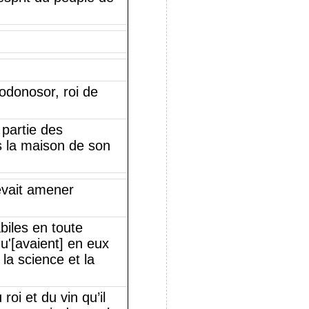
odonosor, roi de
 partie des
s la maison de son
evait amener
biles en toute
qu'[avaient] en eux
 la science et la
roi et du vin qu’il