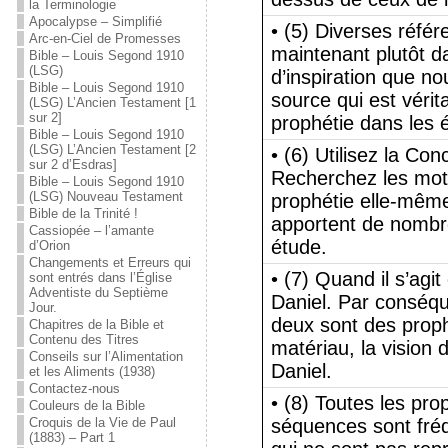
la Terminologie
Apocalypse – Simplifié
• (5) Diverses réfé
Arc-en-Ciel de Promesses
maintenant plutôt d
Bible – Louis Segond 1910
(LSG)
d’inspiration que no
Bible – Louis Segond 1910
source qui est vérit
(LSG) L’Ancien Testament [1
sur 2]
prophétie dans les é
Bible – Louis Segond 1910
(LSG) L’Ancien Testament [2
• (6) Utilisez la Co
sur 2 d’Esdras]
Recherchez les mots 
Bible – Louis Segond 1910
(LSG) Nouveau Testament
prophétie elle-même 
Bible de la Trinité !
apportent de nombre
Cassiopée – l’amante
étude.
d’Orion
Changements et Erreurs qui
• (7) Quand il s’ag
sont entrés dans l’Église
Adventiste du Septième
Daniel. Par conséqu
Jour.
deux sont des prop
Chapitres de la Bible et
Contenu des Titres
matériau, la vision
Conseils sur l’Alimentation
Daniel.
et les Aliments (1938)
Contactez-nous
• (8) Toutes les pr
Couleurs de la Bible
Croquis de la Vie de Paul
séquences sont fréq
(1883) – Part 1