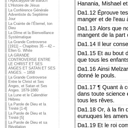
l’Apocalypse de Baruch
Hanania, Mishael et
L’Histoire de Jésus
La Conférence Générale
Da1.12 Éprouve tes s
Adventiste du Septième
manger et de l’eau à
Jour
La Crainte de l’Éternel, ton
Da1.13 Alors que no
Dieu
La Dîme et la Bienveillance
mangent de la part d
Systématique
La Grande Controverse
Da1.14 Il leur conse
[1911] – Chapitres 35 – 42 –
Ellen G. White
Da1.15 Et au bout de
LA GRANDE
que tous les enfants
CONTROVERSE ENTRE
LE CHRIST ET SES
Da1.16 Ainsi Melzar 
ANGES ET SATAN ET SES
ANGES. – 1858
donné le pouls.
La Grande Controverse
Entre le Christ et Ses
Anges, et Satan et Ses
Da1.17 ¶ Quant à ce
Anges. 1879-1880
dans toute science e
La Lune et le Calendrier
Hébreu
tous les rêves.
La Parole de Dieu et la
Trinité [1-4]
Da1.18 Or, à la fin d
La Parole de Dieu et la
eunuques les amen
Trinité [5]
La Parole de Dieu et sa
Da1.19 Et le roi c
Révélation