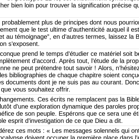
er bien loin pour trouver la signification précise qu
ait probablement plus de principes dont nous pourrio
ment que le test ultime d’authenticité auquel il est
 et au témoignage”, en d’autres termes, laissez la B
ion s’exposent.
iconque prend le temps d’étudier ce matériel soit 
ètement d’accord. Après tout, l’étude de la prop
nne ne peut prétendre tout savoir ! Alors, n’hésit
les bibliographies de chaque chapitre soient conçue
s documents dont je ne suis pas au courant. Donc, j
 que vous souhaitez offrir.
changements. Ces écrits ne remplacent pas la Bible 
t plutôt d’une exploration dynamique des paroles pr
néfice de son peuple. Espérons que ce sera une éti
le esprit d’investigation de ce que Dieu a dit.
dérez ces mots : « Les messages solennels qui on
pocalypse doivent occuper la première place dans l’