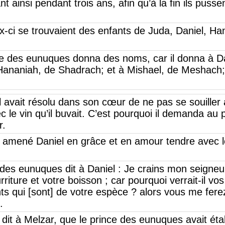
nt ainsi pendant trois ans, afin qu’à la fin ils pusse
-ci se trouvaient des enfants de Juda, Daniel, Han
ce des eunuques donna des noms, car il donna à Da
 Hananiah, de Shadrach; et à Mishael, de Meshach; 
 avait résolu dans son cœur de ne pas se souiller 
ec le vin qu’il buvait. C’est pourquoi il demanda a
r.
 amené Daniel en grâce et en amour tendre avec l
des eunuques dit à Daniel : Je crains mon seigneur 
riture et votre boisson ; car pourquoi verrait-il vo
ts qui [sont] de votre espèce ? alors vous me fere
.
dit à Melzar, que le prince des eunuques avait étab