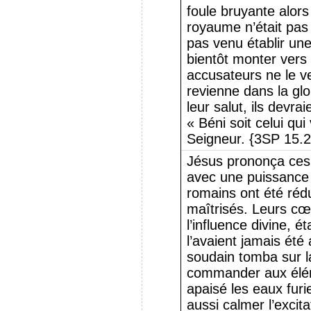
foule bruyante alors
royaume n’était pas 
pas venu établir une 
bientôt monter vers
accusateurs ne le ve
revienne dans la gloi
leur salut, ils devra
« Béni soit celui qu
Seigneur. {3SP 15.2
Jésus prononça ces 
avec une puissance s
romains ont été rédu
maîtrisés. Leurs cœ
l’influence divine, 
l’avaient jamais été
soudain tomba sur la
commander aux éléme
apaisé les eaux furi
aussi calmer l’excit