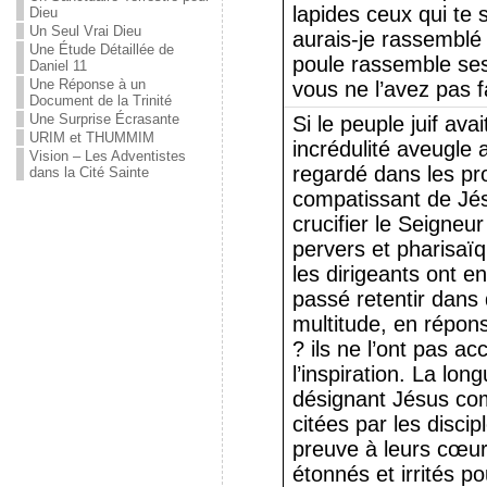
lapides ceux qui te
Dieu
Un Seul Vrai Dieu
aurais-je rassembl
Une Étude Détaillée de
poule rassemble ses
Daniel 11
Une Réponse à un
vous ne l’avez pas f
Document de la Trinité
Une Surprise Écrasante
Si le peuple juif ava
URIM et THUMMIM
incrédulité aveugle
Vision – Les Adventistes
regardé dans les pr
dans la Cité Sainte
compatissant de Jésu
crucifier le Seigneur
pervers et pharisaïq
les dirigeants ont e
passé retentir dans 
multitude, en répons
? ils ne l’ont pas a
l’inspiration. La lon
désignant Jésus com
citées par les disci
preuve à leurs cœurs
étonnés et irrités p