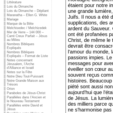
Littérature
étaient pour notre i
Lois du Dimanche
une grande lumière, 
Lois du Dimanche – Dépliant
Maranatha – Ellen G. White
Juifs. Il nous a été
Mariage
supplications, des a
Marque de la Bête
ardent du Sauveur.
Melchisedec / Melchizedek
Mer de Verre – 144 000 –
ont été profanées pa
Carré Creux Parfait – Jésus
Christ, de même le 
au Milieu
Nombres Bibliques
devrait être consacr
Expliqués
l’amour du monde, l
Nombres Bibliques
Expliqués – Format de Liste
passions impies. Le
Notes concernant
messages pour avert
Jérusalem, l’Arche
d’Alliance et Israël
éveiller son cœur au 
Notes sur la Fête
souvent reçus comm
Notre Dieu Tout-Puissant
histoires. Beaucoup
Notre Grande Maison aux
Trésors
piété sont aussi non 
Orion
aujourd’hui que l’ét
Paraboles de Jésus-Christ
Parallèles dans l’Ancien et
de Jésus. La lumière
le Nouveau Testament
des milliers parce qu
Parallèles entre David et
ne s’harmonise pas a
Jésus