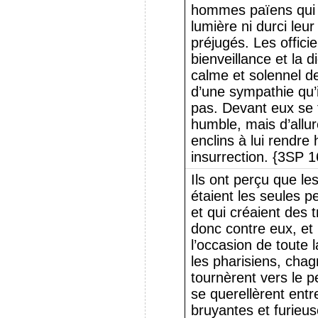
hommes païens qui n
lumière ni durci leu
préjugés. Les officie
bienveillance et la d
calme et solennel de
d’une sympathie qu’
pas. Devant eux se 
humble, mais d’allure
enclins à lui rendre
insurrection. {3SP 1
Ils ont perçu que les
étaient les seules p
et qui créaient des t
donc contre eux, et 
l’occasion de toute 
les pharisiens, chag
tournèrent vers le p
se querellèrent ent
bruyantes et furieuse