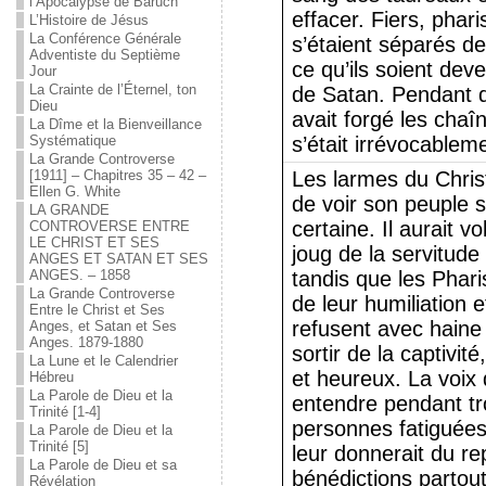
l’Apocalypse de Baruch
effacer. Fiers, phar
L’Histoire de Jésus
La Conférence Générale
s’étaient séparés de
Adventiste du Septième
ce qu’ils soient de
Jour
La Crainte de l’Éternel, ton
de Satan. Pendant de
Dieu
avait forgé les chaî
La Dîme et la Bienveillance
Systématique
s’était irrévocablem
La Grande Controverse
[1911] – Chapitres 35 – 42 –
Les larmes du Chris
Ellen G. White
de voir son peuple s
LA GRANDE
certaine. Il aurait v
CONTROVERSE ENTRE
LE CHRIST ET SES
joug de la servitude
ANGES ET SATAN ET SES
ANGES. – 1858
tandis que les Phar
La Grande Controverse
de leur humiliation e
Entre le Christ et Ses
refusent avec haine 
Anges, et Satan et Ses
Anges. 1879-1880
sortir de la captivité
La Lune et le Calendrier
et heureux. La voix 
Hébreu
La Parole de Dieu et la
entendre pendant tro
Trinité [1-4]
personnes fatiguées 
La Parole de Dieu et la
Trinité [5]
leur donnerait du re
La Parole de Dieu et sa
bénédictions partou
Révélation