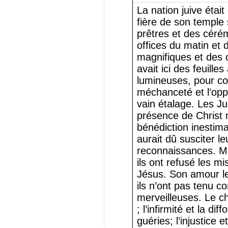
La nation juive était
fière de son temple
prêtres et des cér
offices du matin et
magnifiques et des of
avait ici des feuille
lumineuses, pour cou
méchanceté et l’opp
vain étalage. Les Jui
présence de Christ 
bénédiction inestim
aurait dû susciter l
reconnaissances. Ma
ils ont refusé les mi
Jésus. Son amour le
ils n’ont pas tenu 
merveilleuses. Le c
; l’infirmité et la dif
guéries; l’injustice 