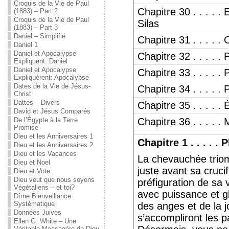
Croquis de la Vie de Paul
Chapitre 30 . . . . 
(1883) – Part 2
Croquis de la Vie de Paul
Silas
(1883) – Part 3
Daniel – Simplifié
Chapitre 31 . . . . 
Daniel 1
Daniel et Apocalypse
Chapitre 32 . . . . .
Expliquent: Daniel
Daniel et Apocalypse
Chapitre 33 . . . . .
Expliquèrent: Apocalypse
Dates de la Vie de Jésus-
Chapitre 34 . . . . .
Christ
Dattes – Divers
Chapitre 35 . . . . .
David et Jésus Comparés
De l’Égypte à la Terre
Chapitre 36 . . . . .
Promise
Dieu et les Anniversaires 1
Chapitre 1 . . . . .
Dieu et les Anniversaires 2
Dieu et les Vacances
La chevauchée triom
Dieu et Noel
juste avant sa crucif
Dieu et Vote
Dieu veut que nous soyons
préfiguration de sa 
Végétaliens – et toi?
avec puissance et gl
Dîme Bienveillance
Systématique
des anges et de la j
Données Juives
s’accompliront les p
Ellen G. White – Une
Véritable Messagère de Dieu