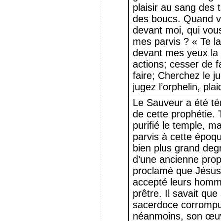
plaisir au sang des 
des boucs. Quand v
devant moi, qui vou
mes parvis ? « Te la
devant mes yeux la
actions; cesser de f
faire; Cherchez le j
jugez l’orphelin, pl
Le Sauveur a été t
de cette prophétie. 
purifié le temple, ma
parvis à cette époqu
bien plus grand de
d’une ancienne proph
proclamé que Jésus ét
accepté leurs homma
prêtre. Il savait qu
sacerdoce corrompu 
néanmoins, son œuvr