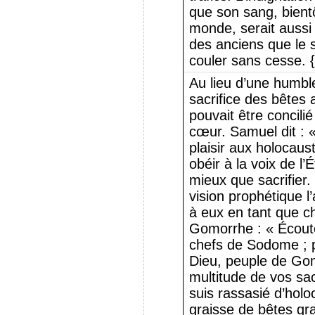
que son sang, bient
monde, serait aussi
des anciens que le s
couler sans cesse. 
Au lieu d’une humbl
sacrifice des bêtes 
pouvait être concilié
cœur. Samuel dit : «
plaisir aux holocaus
obéir à la voix de l’
mieux que sacrifier.
vision prophétique l
à eux en tant que 
Gomorrhe : « Écoutez
chefs de Sodome ; prê
Dieu, peuple de Gom
multitude de vos sacr
suis rassasié d’holo
graisse de bêtes gr