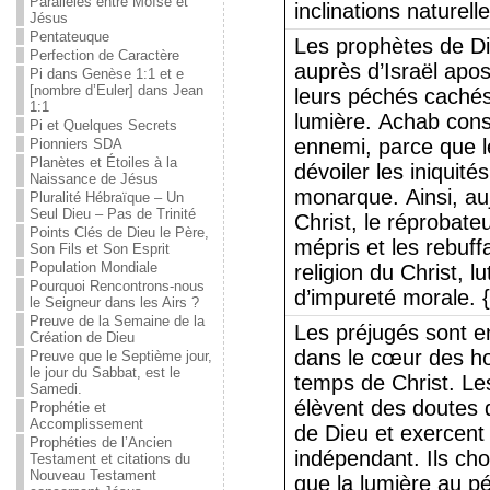
Parallèles entre Moïse et
inclinations naturel
Jésus
Pentateuque
Les prophètes de Di
Perfection de Caractère
auprès d’Israël apos
Pi dans Genèse 1:1 et e
[nombre d’Euler] dans Jean
leurs péchés cachés
1:1
lumière. Achab cons
Pi et Quelques Secrets
ennemi, parce que le
Pionniers SDA
Planètes et Étoiles à la
dévoiler les iniquité
Naissance de Jésus
monarque. Ainsi, auj
Pluralité Hébraïque – Un
Seul Dieu – Pas de Trinité
Christ, le réprobate
Points Clés de Dieu le Père,
mépris et les rebuffa
Son Fils et Son Esprit
Population Mondiale
religion du Christ, l
Pourquoi Rencontrons-nous
d’impureté morale. 
le Seigneur dans les Airs ?
Preuve de la Semaine de la
Les préjugés sont en
Création de Dieu
dans le cœur des ho
Preuve que le Septième jour,
le jour du Sabbat, est le
temps de Christ. Le
Samedi.
élèvent des doutes q
Prophétie et
Accomplissement
de Dieu et exercent
Prophéties de l’Ancien
indépendant. Ils cho
Testament et citations du
Nouveau Testament
que la lumière au pé