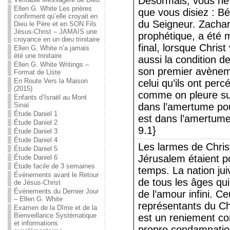
Désormais, vous ne 
Ellen G. White Les prières
que vous disiez : Bé
confirment qu’elle croyait en
du Seigneur. Zachar
Dieu le Père et en SON Fils
Jésus-Christ – JAMAIS une
prophétique, a été 
croyance en un dieu trinitaire
final, lorsque Christ
Ellen G. White n’a jamais
été une trinitaire
aussi la condition de
Ellen G. White Writings –
son premier avèneme
Format de Liste
En Route Vers la Maison
celui qu’ils ont percé
(2015)
comme on pleure sur
Enfants d’Israël au Mont
Sinaï
dans l’amertume pou
Étude Daniel 1
est dans l’amertume
Étude Daniel 2
9.1}
Étude Daniel 3
Étude Daniel 4
Les larmes de Christ 
Étude Daniel 5
Jérusalem étaient p
Étude Daniel 6
Étude facile de 3 semaines
temps. La nation ju
Événements avant le Retour
de tous les âges qui
de Jésus-Christ
Événements du Dernier Jour
de l’amour infini. C
– Ellen G. White
représentants du Chr
Examen de la Dîme et de la
Bienveillance Systématique
est un reniement cont
et informations
propre condamnation