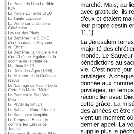
La Parole de Dieu La Bible
marché. Mais, au li
KJV
avec gratitude, ils r
La Parole Écrite de DIEU
d’eux et étaient mai
La Trinité Exposée
La Vérité sur la Dernière
leur propre destin e
Génération
11.1}
Lavage des Pieds
Le Baptême : le SIGNE
La Jérusalem terres
d’entrée dans le Royaume
du Christ
majorité des chréti
Le Baptême, la Nouvelle Vie
monde. Le Sauveur 
d’un Chrétien. Également la
doctrine de la trinité de
bénédictions au sacri
Matthieu 28:19
vie. C’est notre jou
Le Désir des Âges [1898]
privilèges. A chaq
Le Ministère de la Guérison
(1905)
donnée aux hommes 
Le Naufrage de Paul – De la
privilèges, un temps
Crète à la Melita [Malte]
Le Père est le Seul Vrai
réconcilier avec Dieu
Dieu
cette grâce. La mis
Le PLAN du SALUT
Le Sabbat – Pour l’Éternité
des années et être r
Le Sanctuaire Simplifié
vient un moment où 
Le Temps de Ennuis [y
dernier appel. La v
compris les Ennuis de
Jacob]
supplie plus le péch
Lecture et Étude de la Bible