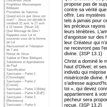
concernant Jésus
propose pas de supp
Prophéties Messianiques
Bibliques
contre sa vérité que
Proverbes de Salomon
offrir. Les mystères
Quand est-ce que Jésus est
mort? – Jésus est décédé le
tels à jamais pour c
vendredi 31 avril, le 27 avril
les précieux rayons 
à 15 heures. [Nisan 14]
leurs ténèbres. L’a
Quel Message de Dieu !
Rappelez-vous Lot et
d’angoisse sur des
souvenez-vous de la femme
leur Créateur qui n
de Lot
Ravissement et Tribulation
ne recevront pas l’
de 7 ans
divine. {3SP 13.1}
Retour de Jésus
Sabbat et Fêtes Bibliques
Christ a dominé le 
Salutations et Approbations
de Paul
haut d’Olivet; et ses
Sanctification
individu qui méprise
Sanctuaire – Partie 1
miséricorde divine. 
[Chronologie]
Sanctuaire – Partie 2
s’adresse aujourd’h
[Crosier]
toi », qui devez con
Sanctuaire – Partie 3 [Bible]
Sanctuaire – Partie 4 [EdP]
appartiennent à vot
Sanctuaire – Partie 5
pécheur sera proport
[Révérence]
reçue. {3SP 13.2}
Sanctuaire – Partie 6