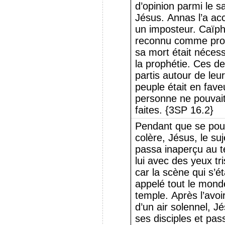
d’opinion parmi le 
Jésus. Annas l’a a
un imposteur. Caïph
reconnu comme prop
sa mort était néces
la prophétie. Ces de
partis autour de leu
peuple était en fav
personne ne pouvait 
faites. {3SP 16.2}
Pendant que se pour
colère, Jésus, le su
passa inaperçu au t
lui avec des yeux tri
car la scène qui s’ét
appelé tout le monde
temple. Après l’avoi
d’un air solennel, J
ses disciples et pas