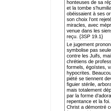
honteuses de sa rép
et la tombe s’humili
obéissaient à ses or
son choix l’ont rejet
miracles, avec mépri
venue dans les siens
reçu. {3SP 19.1}
Le jugement prononcé
symbolise pas seul
contre les Juifs, ma
chrétiens de profes
formels, égoïstes, v
hypocrites. Beaucou
piété se tiennent d
figuier stérile, arbo
mais totalement dépo
par la forme d’adora
repentance et la foi.
Christ a démontré co