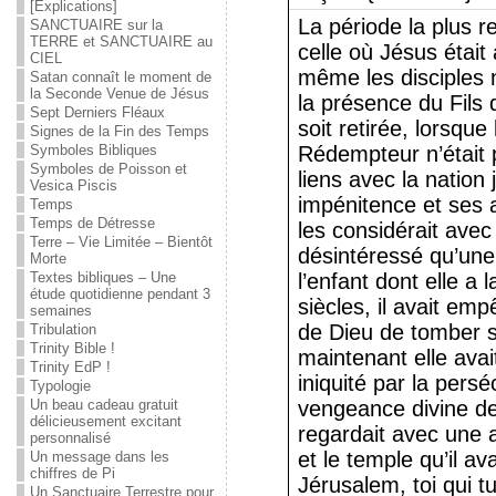
[Explications]
La période la plus r
SANCTUAIRE sur la
TERRE et SANCTUAIRE au
celle où Jésus était 
CIEL
même les disciples 
Satan connaît le moment de
la Seconde Venue de Jésus
la présence du Fils 
Sept Derniers Fléaux
soit retirée, lorsque
Signes de la Fin des Temps
Symboles Bibliques
Rédempteur n’était 
Symboles de Poisson et
liens avec la nation 
Vesica Piscis
impénitence et ses 
Temps
Temps de Détresse
les considérait av
Terre – Vie Limitée – Bientôt
désintéressé qu’un
Morte
Textes bibliques – Une
l’enfant dont elle a
étude quotidienne pendant 3
siècles, il avait emp
semaines
de Dieu de tomber 
Tribulation
Trinity Bible !
maintenant elle avai
Trinity EdP !
iniquité par la persé
Typologie
Un beau cadeau gratuit
vengeance divine de
délicieusement excitant
regardait avec une a
personnalisé
et le temple qu’il a
Un message dans les
chiffres de Pi
Jérusalem, toi qui t
Un Sanctuaire Terrestre pour