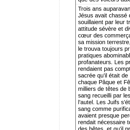
Trois ans auparavan
Jésus avait chassé 
souillaient par leur 
attitude sévère et di
cœur des commerçant
sa mission terrestre,
le trouva toujours 
pratiques abominab
profanateurs. Les pr
rendaient pas compt
sacrée qu’il était de
chaque Pâque et Fê
milliers de têtes de 
sang recueilli par le
l’autel. Les Juifs s’é
sang comme purificate
avaient presque per
rendait nécessaire t
des bêtes, et qu’il p