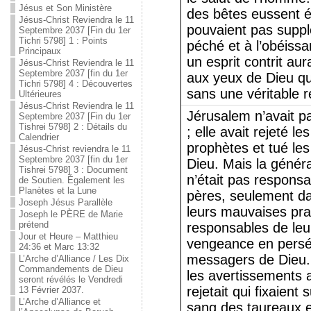
Jésus et Son Ministère
des bêtes eussent é
Jésus-Christ Reviendra le 11
pouvaient pas supplé
Septembre 2037 [Fin du 1er
Tichri 5798] 1 : Points
péché et à l’obéiss
Principaux
un esprit contrit aur
Jésus-Christ Reviendra le 11
Septembre 2037 [fin du 1er
aux yeux de Dieu qu
Tichri 5798] 4 : Découvertes
sans une véritable 
Ultérieures
Jésus-Christ Reviendra le 11
Jérusalem n’avait pa
Septembre 2037 [Fin du 1er
Tishrei 5798] 2 : Détails du
; elle avait rejeté l
Calendrier
prophètes et tué les
Jésus-Christ reviendra le 11
Septembre 2037 [fin du 1er
Dieu. Mais la génér
Tishrei 5798] 3 : Document
n’était pas respons
de Soutien. Également les
Planètes et la Lune
pères, seulement da
Joseph Jésus Parallèle
leurs mauvaises prat
Joseph le PÈRE de Marie
prétend
responsables de leu
Jour et Heure – Matthieu
vengeance en persé
24:36 et Marc 13:32
messagers de Dieu. 
L’Arche d’Alliance / Les Dix
Commandements de Dieu
les avertissements 
seront révélés le Vendredi
rejetait qui fixaient
13 Février 2037.
L’Arche d’Alliance et
sang des taureaux e