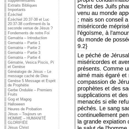
supplémentaires
Extraits Bibliques
Christ des Juifs ph
Importants
venu au monde appor
Ézéchiel
; mais son conseil a
Ézéchiel 20:37-38 et Luc
20:37-38 confirment-ils la
miséricorde méprisé
seconde venue de Jésus ?
l’égoïsme, à l’amou
Fondements de notre Foi
Gematria – Introduction
du monde de posséd
Gematria – Partie 1
9.2}
Gematria – Partie 2
Gematria – Partie 3
Le péché de Jérusal
Gematria – Partie 4
miséricordes et ave
Gématrie, Vesica Piscis, Pi
et Genèse
présents. Comme un p
Généalogie de Jésus – Le
aimé mais égaré et r
message caché de Dieu
Genèse 5 Message et Esprit
compassion de Jérus
de Prophétie
prophètes et des sa
Gerbe Ondulée – Premiers
supplications et de
Fruits
Gog et Magog
menacés si elle ref
Halloween
péchés. Le sang sacr
Heures de Probation
Jésus – Toujours un
continuellement pen
HOMME – HUMANITÉ
la grande expiation d
GLORIFIÉE
le salut de l’homme.
Jésus Christ