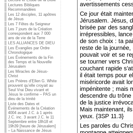
avertissements cess
Lectures Bibliques
Recommandées
Ce jour était mainte
Les 12 disciples, 11 apôtres
de Jésus
Jérusalem. Jésus, d
Les 7 Fêtes du Seigneur
brisée par des sang
Les 7 jours de la Création
irrépressibles, lanc
correspondent aux 7 000
ans de vie de la Terre
de son choix : ta pai
LES ALLIANCES DE DIEU
reste de la journée,
Les Évangiles par Ordre
Chronologique
pouvait voir et se re
Les Événements de la Fin
se tourner vers Chris
des Temps et la Nouvelle
Jérusalem
couchant rapide s’at
Les Miracles de Jésus-
il était temps pour e
Christ
Les Prières d’Ellen G. White
miséricorde avait lo
prouvent qu’elle croyait au
impénitente ; mais m
Seul Vrai Dieu vivant et
Jésus le confirme – PAS un
descendre du trône d
dieu de la trinité
de la justice irrévo
Liste des Dates et
Événements de la Création
Mais maintenant, ils
4004 avant J.C. à 1 aprés
yeux. {3SP 11.3}
J.C. inc. 3 avant J.C. le 11
Septembre entre 18h18 et
Les paroles du Chri
19h39 [heure de Jérusalem]
– La Naissance de Jésus
montagne atteignen