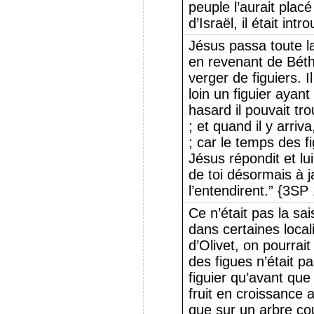
peuple l’aurait plac
d’Israël, il était int
Jésus passa toute la 
en revenant de Béth
verger de figuiers. I
loin un figuier ayant d
hasard il pouvait t
; et quand il y arriva
; car le temps des f
Jésus répondit et l
de toi désormais à j
l’entendirent.” {3SP
Ce n’était pas la sa
dans certaines local
d’Olivet, on pourrai
des figues n’était p
figuier qu’avant que 
fruit en croissance a
que sur un arbre cou