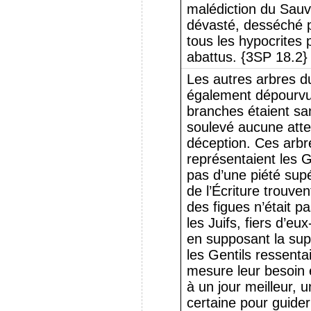
malédiction du Sauve
dévasté, desséché 
tous les hypocrites 
abattus. {3SP 18.2}
Les autres arbres du
également dépourvus
branches étaient san
soulevé aucune atte
déception. Ces arbre
représentaient les G
pas d’une piété supé
de l’Écriture trouve
des figues n’était p
les Juifs, fiers d’e
en supposant la supé
les Gentils ressenta
mesure leur besoin e
à un jour meilleur, u
certaine pour guider