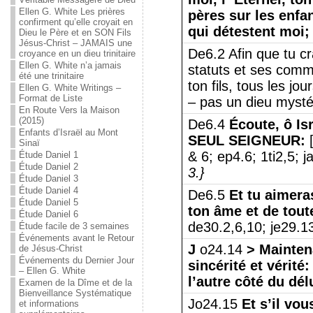
Ellen G. White Les prières
pères sur les enfa
confirment qu’elle croyait en
qui détestent moi;
Dieu le Père et en SON Fils
Jésus-Christ – JAMAIS une
De6.2 Afin que tu cr
croyance en un dieu trinitaire
Ellen G. White n’a jamais
statuts et ses comma
été une trinitaire
ton fils, tous les jo
Ellen G. White Writings –
Format de Liste
– pas un dieu mysté
En Route Vers la Maison
(2015)
De6.4
Écoute, ô I
Enfants d’Israël au Mont
SEUL SEIGNEUR:
[
Sinaï
& 6; ep4.6; 1ti2,5; j
Étude Daniel 1
Étude Daniel 2
3.}
Étude Daniel 3
Étude Daniel 4
De6.5
Et tu aimeras
Étude Daniel 5
ton âme et de toute
Étude Daniel 6
de30.2,6,10; je29.1
Étude facile de 3 semaines
Événements avant le Retour
J
o24.14
> Maintena
de Jésus-Christ
Événements du Dernier Jour
sincérité et vérité
– Ellen G. White
l’autre côté du dél
Examen de la Dîme et de la
Bienveillance Systématique
Jo24.15
Et s’il vo
et informations