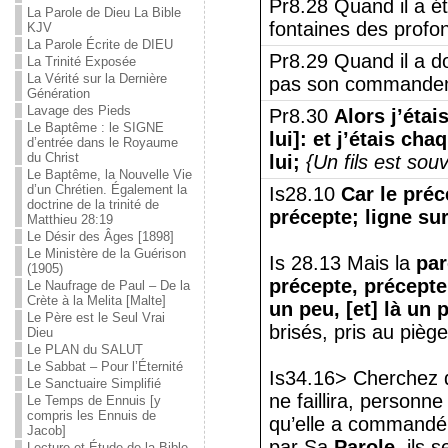
Pr8.28 Quand il a ét
La Parole de Dieu La Bible
fontaines des profo
KJV
La Parole Écrite de DIEU
Pr8.29 Quand il a d
La Trinité Exposée
La Vérité sur la Dernière
pas son commandemen
Génération
Lavage des Pieds
Pr8.30
Alors j’étai
Le Baptême : le SIGNE
lui]: et j’étais ch
d’entrée dans le Royaume
du Christ
lui;
{Un fils est sou
Le Baptême, la Nouvelle Vie
d’un Chrétien. Également la
Is28.10
Car le préc
doctrine de la trinité de
précepte;
ligne sur
Matthieu 28:19
Le Désir des Âges [1898]
Le Ministère de la Guérison
Is 28.13 Mais la
par
(1905)
précepte, précepte
Le Naufrage de Paul – De la
Crète à la Melita [Malte]
un peu, [et] là un 
Le Père est le Seul Vrai
brisés, pris au piège
Dieu
Le PLAN du SALUT
Le Sabbat – Pour l’Éternité
Is34.16> Cherchez da
Le Sanctuaire Simplifié
ne faillira, person
Le Temps de Ennuis [y
compris les Ennuis de
qu’elle a commandé
Jacob]
par Sa
Parole,
ils s
Lecture et Étude de la Bible