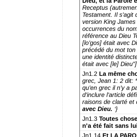
Dieu, et la Parole é
Receptus (autremen
Testament.
Il s’agi
version King James d
occurrences du nom g
référence au Dieu To
[lo’gos] était avec D
précédé du mot ton [l
une identité distinct
était avec [le] Dieu”]
Jn1.2
La même chos
grec, Jean 1: 2 dit:
qu’en grec il n’y a p
d’inclure l’article d
raisons de clarté et 
avec Dieu.
‘}
Jn1.3
Toutes choses
n’a été fait sans lu
Jn1.14
Et LA PARO