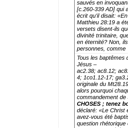
sauvés en invoqua
[c.260-339 AD] qui a
écrit qu’il disait: «
Matthieu 28:19 a été
versets disent-ils qu
divinité trinitaire, 
en éternité?
Non, il
personnes, comme Tom
Tous les baptêmes 
Jésus –
ac2.38;
ac8.12;
ac8
4;
1co1.12-17;
ga3.
originale du Mt28.19
alors pourquoi chaqu
commandement de 
CHOSES ;
tenez bo
déclaré: «Le Christ e
avez-vous été bapt
question rhétorique