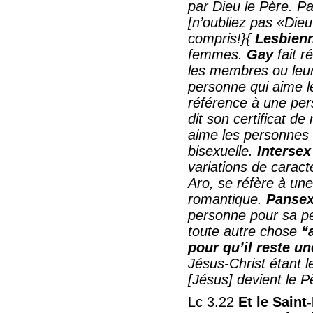
par Dieu le Père.
Pa
[n’oubliez pas «Dieu 
compris!}
{
Lesbien
femmes.
Gay
fait 
les membres ou leur
personne qui aime l
référence à une per
dit son certificat de
aime les personnes 
bisexuelle.
Intersex
variations de caract
Aro, se réfère à une
romantique.
Pansex
personne pour sa pe
toute autre chose
“
pour qu’il reste u
Jésus-Christ étant le
[Jésus] devient le 
Lc 3.22
Et le Saint