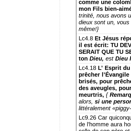
comme une colombe s
mon Fils bien-aimé
trinité, nous avons 
dieux sont un, vous
même!}
Lc4.8
Et Jésus répo
il est écrit: TU 
SERAIT QUE TU S
ton
Dieu,
est
Dieu 
Lc4.18
L’ Esprit du
prêcher l’Évangile
brisés, pour prêche
des aveugles, pour
meurtris,
{
Remarq
alors,
si une person
littéralement «piggy
Lc9.26 Car quiconque
de l’homme aura hon