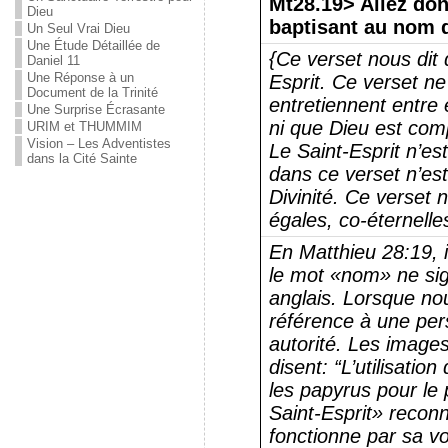
Mt28.19> Allez don
Dieu
baptisant au nom d
Un Seul Vrai Dieu
Une Étude Détaillée de
{Ce verset nous dit qu
Daniel 11
Une Réponse à un
Esprit.
Ce verset ne d
Document de la Trinité
entretiennent entre 
Une Surprise Écrasante
ni que Dieu est comp
URIM et THUMMIM
Vision – Les Adventistes
Le Saint-Esprit n’es
dans la Cité Sainte
dans ce verset n’est
Divinité.
Ce verset n
égales, co-éternelle
En Matthieu 28:19, i
le mot «nom» ne sig
anglais.
Lorsque nou
référence à une pe
autorité.
Les images
disent: “L’utilisati
les papyrus pour le p
Saint-Esprit» reconnaî
fonctionne par sa vo