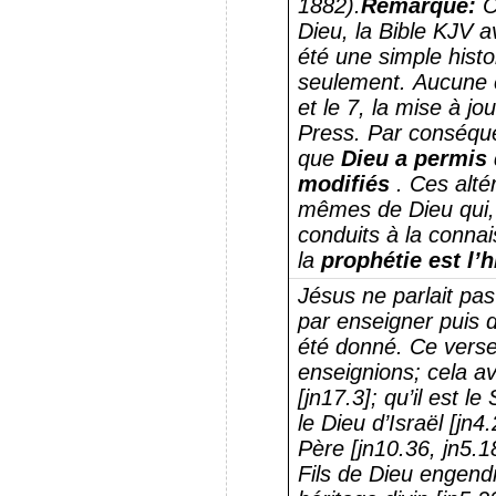
1882).
Remarque:
C
Dieu, la Bible KJV a
été une simple histo
seulement.
Aucune c
et le 7, la mise à j
Press.
Par conséque
que
Dieu a permis 
modifiés
.
Ces alté
mêmes de Dieu qui
conduits à la conna
la
prophétie est l’h
Jésus ne parlait pas
par enseigner puis d
été donné.
Ce verse
enseignions;
cela av
[jn17.3];
qu’il est le
le Dieu d’Israël [jn4
Père [jn10.36, jn5.1
Fils de Dieu engendr