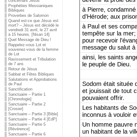
concernant Jésus
Prophéties Messianiques
à Pierre, condamné 
Bibliques
Proverbes de Salomon
d’Hérode; aux prison
Quand est-ce que Jésus est
mort? – Jésus est décédé le
à Paul et ses compa
vendredi 31 avril, le 27 avril
tempête sur la mer; o
à 15 heures. [Nisan 14]
pour recevoir l’évan
Quel Message de Dieu !
Rappelez-vous Lot et
message du salut à 
souvenez-vous de la femme
de Lot
ainsi, les saints ang
Ravissement et Tribulation
le peuple de Dieu.
de 7 ans
Retour de Jésus
Sabbat et Fêtes Bibliques
Salutations et Approbations
Sodom était située d
de Paul
Sanctification
et jouissait de tout c
Sanctuaire – Partie 1
pouvaient offrir.
[Chronologie]
Sanctuaire – Partie 2
Les habitants de S
[Crosier]
inconnus à vouloir et
Sanctuaire – Partie 3 [Bible]
Sanctuaire – Partie 4 [EdP]
Un homme pauvre n’
Sanctuaire – Partie 5
[Révérence]
un habitant de la vill
Sanctuaire – Partie 6