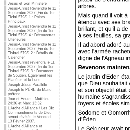
Jésus et Son Ministère
arbres.
Jésus-Christ Reviendra le 11
Septembre 2037 [Fin du 1er
Mais quand il voit à
Tichri 5798] 1 : Points
étendu avec ses bra
Principaux
Jésus-Christ Reviendra le 11
brillant, et qu’il a 
Septembre 2037 [fin du 1er
à ses feuilles, sa g
Tichri 5798] 4 : Découvertes
Ultérieures
Il ad’abord adoré au
Jésus-Christ Reviendra le 11
Septembre 2037 [Fin du 1er
avec l’armée rachet
Tishrei 5798] 2 : Détails du
digne de l’Agneau i
Calendrier
Jésus-Christ reviendra le 11
Revenons mainten
Septembre 2037 [fin du 1er
Tishrei 5798] 3 : Document
de Soutien. Également les
Le jardin d’Eden éta
Planètes et la Lune
que Dieu souhaitait 
Joseph Jésus Parallèle
et son objectif était
Joseph le PÈRE de Marie
prétend
humaine s’agrandisse
Jour et Heure – Matthieu
foyers et écoles simi
24:36 et Marc 13:32
L’Arche d’Alliance / Les Dix
Sodome et Gomorrhe
Commandements de Dieu
seront révélés le Vendredi
d’Éden.
13 Février 2037.
L’Arche d’Alliance et
Le Seigneur avait p