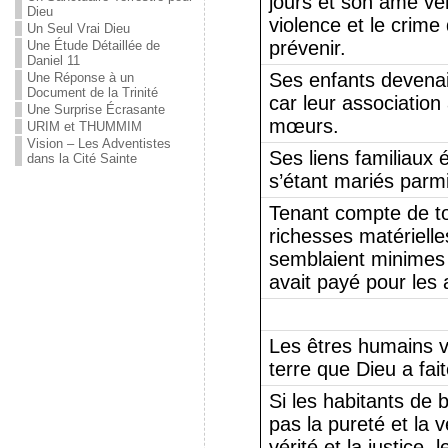
jours et son âme ve
Dieu
violence et le crime 
Un Seul Vrai Dieu
prévenir.
Une Étude Détaillée de
Daniel 11
Ses enfants devena
Une Réponse à un
Document de la Trinité
car leur association
Une Surprise Écrasante
mœurs.
URIM et THUMMIM
Vision – Les Adventistes
Ses liens familiaux 
dans la Cité Sainte
s’étant mariés parm
Tenant compte de to
richesses matérielles
semblaient minimes e
avait payé pour les 
Les êtres humains vo
terre que Dieu a fait
Si les habitants de 
pas la pureté et la v
vérité et la justice,