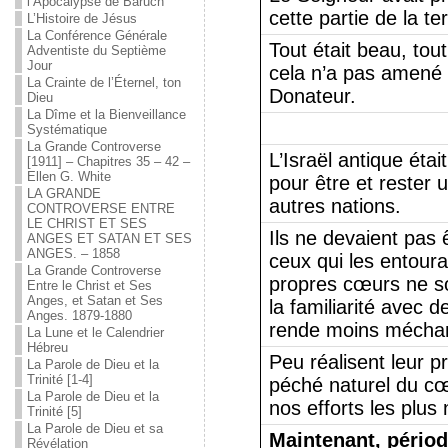
l’Apocalypse de Baruch
cette partie de la ter
L’Histoire de Jésus
La Conférence Générale
Tout était beau, tout
Adventiste du Septième
Jour
cela n’a pas amené
La Crainte de l’Éternel, ton
Donateur.
Dieu
La Dîme et la Bienveillance
Systématique
La Grande Controverse
L’Israël antique éta
[1911] – Chapitres 35 – 42 –
Ellen G. White
pour être et rester 
LA GRANDE
autres nations.
CONTROVERSE ENTRE
LE CHRIST ET SES
Ils ne devaient pas ê
ANGES ET SATAN ET SES
ANGES. – 1858
ceux qui les entoura
La Grande Controverse
propres cœurs ne s
Entre le Christ et Ses
Anges, et Satan et Ses
la familiarité avec 
Anges. 1879-1880
rende moins méchan
La Lune et le Calendrier
Hébreu
Peu réalisent leur p
La Parole de Dieu et la
Trinité [1-4]
péché naturel du c
La Parole de Dieu et la
nos efforts les plus 
Trinité [5]
La Parole de Dieu et sa
Maintenant, période
Révélation