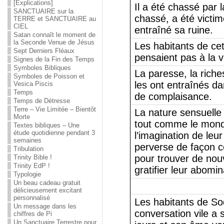
[Explications]
Il a été chassé par l
SANCTUAIRE sur la
chassé, a été victim
TERRE et SANCTUAIRE au
CIEL
entraîné sa ruine.
Satan connaît le moment de
la Seconde Venue de Jésus
Les habitants de cet
Sept Derniers Fléaux
pensaient pas à la v
Signes de la Fin des Temps
Symboles Bibliques
La paresse, la riches
Symboles de Poisson et
les ont entraînés da
Vesica Piscis
Temps
de complaisance.
Temps de Détresse
Terre – Vie Limitée – Bientôt
La nature sensuelle 
Morte
tout comme le mond
Textes bibliques – Une
étude quotidienne pendant 3
l’imagination de leu
semaines
perverse de façon co
Tribulation
pour trouver de nouve
Trinity Bible !
Trinity EdP !
gratifier leur abom
Typologie
Un beau cadeau gratuit
délicieusement excitant
personnalisé
Les habitants de S
Un message dans les
conversation vile a s
chiffres de Pi
Un Sanctuaire Terrestre pour