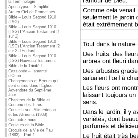
l’amour de Dieu.
la Terminologie
Apocalypse – Simplifié
Comme cela venait 
Arc-en-Ciel de Promesses
seulement le jardin 
Bible – Louis Segond 1910
(LSG)
était extrêmement b
Bible – Louis Segond 1910
(LSG) L’Ancien Testament [1
sur 2]
Bible – Louis Segond 1910
Tout dans la nature é
(LSG) L’Ancien Testament [2
sur 2 d’Esdras]
Des fruits, des fleu
Bible – Louis Segond 1910
arbres ont fleuri dan
(LSG) Nouveau Testament
Bible de la Trinité !
Des arbustes gracieu
Cassiopée – l’amante
d’Orion
saluaient l’œil à ch
Changements et Erreurs qui
sont entrés dans l’Église
Les fleurs ont montr
Adventiste du Septième
laissant toujours u
Jour.
Chapitres de la Bible et
sens.
Contenu des Titres
Conseils sur l’Alimentation
Dans le jardin, il y 
et les Aliments (1938)
variétés, dont beauc
Contactez-nous
Couleurs de la Bible
parfumés et délicieu
Croquis de la Vie de Paul
(1883) – Part 1
Le fruit était très 