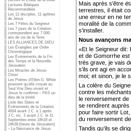
Mais après s’être éta
Lectures Bibliques
Recommandées
terrestres, il était 
Les 12 disciples, 11 apôtres
une erreur en ne te
de Jésus
moralité de la commu
Les 7 Fêtes du Seigneur
Les 7 jours de la Création
s’installer.
correspondent aux 7 000
ans de vie de la Terre
Nous avançons ma
LES ALLIANCES DE DIEU
Les Évangiles par Ordre
«Et le Seigneur dit
Chronologique
et de Gomorrhe est 
Les Événements de la Fin
des Temps et la Nouvelle
très grave, je vais 
Jérusalem
s’ils ont agi en acco
Les Miracles de Jésus-
Christ
moi; et sinon, je le 
Les Prières d’Ellen G. White
prouvent qu’elle croyait au
La colère du Seigneu
Seul Vrai Dieu vivant et
contre les méchants 
Jésus le confirme – PAS un
dieu de la trinité
le renversement de
Liste des Dates et
se rendirent auprè
Événements de la Création
4004 avant J.C. à 1 aprés
pour faire sortir Lot,
J.C. inc. 3 avant J.C. le 11
du renversement de l
Septembre entre 18h18 et
19h39 [heure de Jérusalem]
Tandis qu’ils se dir
– La Naissance de Jésus