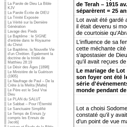
de Terah – 1915 av
La Parole de Dieu La Bible
KJV
séparèrent = 25 an
La Parole Écrite de DIEU
La Trinité Exposée
Lot avait été gardé
La Vérité sur la Dernière
il était devenu si mo
Génération
Lavage des Pieds
de courtoisie qu’Ab
Le Baptême : le SIGNE
d’entrée dans le Royaume
L’influence de sa f
du Christ
cette méchante cité
Le Baptême, la Nouvelle Vie
d’un Chrétien. Également la
s’apostasier de Dieu
doctrine de la trinité de
qu’il avait reçues 
Matthieu 28:19
Le Désir des Âges [1898]
Le mariage de Lot
Le Ministère de la Guérison
(1905)
son foyer ont été 
Le Naufrage de Paul – De la
série d’événement
Crète à la Melita [Malte]
monde pendant de
Le Père est le Seul Vrai
Dieu
Le PLAN du SALUT
Le Sabbat – Pour l’Éternité
Lot a choisi Sodome 
Le Sanctuaire Simplifié
Le Temps de Ennuis [y
constaté qu’il y ava
compris les Ennuis de
d’un point de vue ma
Jacob]
Lecture et Étude de la Bible