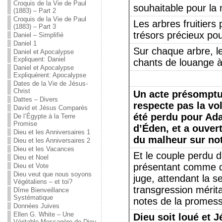
Croquis de la Vie de Paul
souhaitable pour la 
(1883) – Part 2
Croquis de la Vie de Paul
Les arbres fruitiers 
(1883) – Part 3
trésors précieux po
Daniel – Simplifié
Daniel 1
Sur chaque arbre, l
Daniel et Apocalypse
Expliquent: Daniel
chants de louange à
Daniel et Apocalypse
Expliquèrent: Apocalypse
Dates de la Vie de Jésus-
Christ
Un acte présomptu
Dattes – Divers
respecte pas la vo
David et Jésus Comparés
été perdu pour Ad
De l’Égypte à la Terre
Promise
d’Éden, et a ouvert
Dieu et les Anniversaires 1
du malheur sur no
Dieu et les Anniversaires 2
Dieu et les Vacances
Et le couple perdu d
Dieu et Noel
présentant comme de
Dieu et Vote
Dieu veut que nous soyons
juge, attendant la s
Végétaliens – et toi?
transgression mérita
Dîme Bienveillance
Systématique
notes de la promess
Données Juives
Ellen G. White – Une
Dieu soit loué et 
Véritable Messagère de Dieu