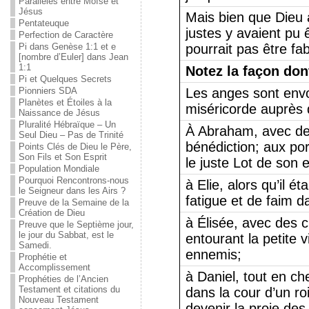
Parallèles entre Moïse et
Jésus
Mais bien que Dieu au
Pentateuque
justes y avaient pu
Perfection de Caractère
Pi dans Genèse 1:1 et e
pourrait pas être fab
[nombre d’Euler] dans Jean
1:1
Notez la façon dont
Pi et Quelques Secrets
Pionniers SDA
Les anges sont env
Planètes et Étoiles à la
miséricorde auprès 
Naissance de Jésus
Pluralité Hébraïque – Un
À Abraham, avec d
Seul Dieu – Pas de Trinité
bénédiction; aux po
Points Clés de Dieu le Père,
Son Fils et Son Esprit
le juste Lot de son 
Population Mondiale
Pourquoi Rencontrons-nous
à Elie, alors qu’il ét
le Seigneur dans les Airs ?
fatigue et de faim d
Preuve de la Semaine de la
Création de Dieu
à Élisée, avec des 
Preuve que le Septième jour,
le jour du Sabbat, est le
entourant la petite v
Samedi.
ennemis;
Prophétie et
Accomplissement
à Daniel, tout en ch
Prophéties de l’Ancien
Testament et citations du
dans la cour d’un r
Nouveau Testament
devenir la proie des 