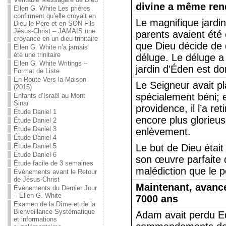
divine a même ren
Ellen G. White Les prières
confirment qu’elle croyait en
Le magnifique jardi
Dieu le Père et en SON Fils
Jésus-Christ – JAMAIS une
parents avaient été 
croyance en un dieu trinitaire
que Dieu décide de d
Ellen G. White n’a jamais
été une trinitaire
déluge. Le déluge a 
Ellen G. White Writings –
jardin d’Éden est d
Format de Liste
En Route Vers la Maison
Le Seigneur avait pla
(2015)
spécialement béni; 
Enfants d’Israël au Mont
Sinaï
providence, il l’a ret
Étude Daniel 1
encore plus glorieu
Étude Daniel 2
Étude Daniel 3
enlèvement.
Étude Daniel 4
Étude Daniel 5
Le but de Dieu étai
Étude Daniel 6
son œuvre parfaite d
Étude facile de 3 semaines
malédiction que le pé
Événements avant le Retour
de Jésus-Christ
Maintenant, avance
Événements du Dernier Jour
– Ellen G. White
7000 ans
Examen de la Dîme et de la
Bienveillance Systématique
Adam avait perdu E
et informations