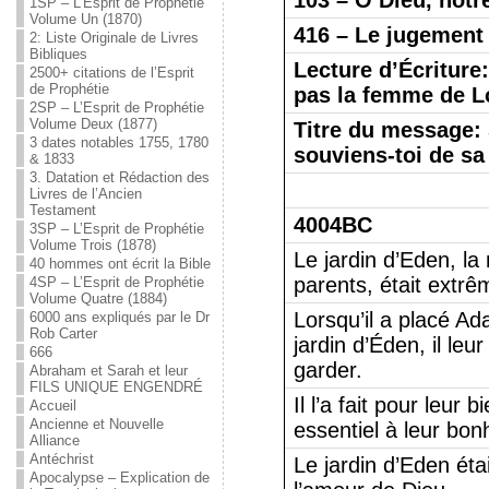
103 – O Dieu, notr
1SP – L’Esprit de Prophétie
Volume Un (1870)
416 – Le jugement
2: Liste Originale de Livres
Bibliques
Lecture d’Écriture:
2500+ citations de l’Esprit
de Prophétie
pas la femme de L
2SP – L’Esprit de Prophétie
Volume Deux (1877)
Titre du message: 
3 dates notables 1755, 1780
souviens-toi de s
& 1833
3. Datation et Rédaction des
Livres de l’Ancien
Testament
4004BC
3SP – L’Esprit de Prophétie
Volume Trois (1878)
Le jardin d’Eden, l
40 hommes ont écrit la Bible
parents, était extr
4SP – L’Esprit de Prophétie
Volume Quatre (1884)
Lorsqu’il a placé A
6000 ans expliqués par le Dr
Rob Carter
jardin d’Éden, il leur 
666
garder.
Abraham et Sarah et leur
FILS UNIQUE ENGENDRÉ
Il l’a fait pour leur 
Accueil
Ancienne et Nouvelle
essentiel à leur bon
Alliance
Antéchrist
Le jardin d’Eden éta
Apocalypse – Explication de