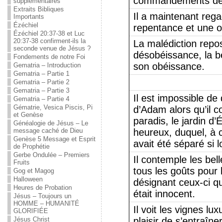
commandements de
supplémentaires
Extraits Bibliques
Il a maintenant rega
Importants
Ézéchiel
repentance et une o
Ézéchiel 20:37-38 et Luc
20:37-38 confirment-ils la
La malédiction repos
seconde venue de Jésus ?
désobéissance, la b
Fondements de notre Foi
son obéissance.
Gematria – Introduction
Gematria – Partie 1
Gematria – Partie 2
Gematria – Partie 3
Il est impossible de 
Gematria – Partie 4
Gématrie, Vesica Piscis, Pi
d’Adam alors qu’il 
et Genèse
paradis, le jardin d’
Généalogie de Jésus – Le
message caché de Dieu
heureux, duquel, à c
Genèse 5 Message et Esprit
avait été séparé si 
de Prophétie
Gerbe Ondulée – Premiers
Il contemple les bell
Fruits
tous les goûts pour 
Gog et Magog
Halloween
désignant ceux-ci qu
Heures de Probation
était innocent.
Jésus – Toujours un
HOMME – HUMANITÉ
Il voit les vignes lu
GLORIFIÉE
Jésus Christ
plaisir de s’entraîne