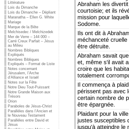
Littérature
Abraham les diverti
Lois du Dimanche
courtoisie; et ils ré
Lois du Dimanche – Dépliant
mission pour laquelle
Maranatha – Ellen G. White
Mariage
Sodome.
Marque de la Bête
Melchisedec / Melchizedek
Ils ont dit à Abraha
Mer de Verre – 144 000 –
méchanceté cruelle de
Carré Creux Parfait – Jésus
au Milieu
être détruite.
Nombres Bibliques
Expliqués
Abraham savait que L
Nombres Bibliques
et, même s’il avait a
Expliqués – Format de Liste
croire que les habi
Notes concernant
Jérusalem, l’Arche
totalement corromp
d’Alliance et Israël
Notes sur la Fête
Il commença à plaid
Notre Dieu Tout-Puissant
périssent pas avec 
Notre Grande Maison aux
Trésors
certain nombre de pie
Orion
être épargnée.
Paraboles de Jésus-Christ
Parallèles dans l’Ancien et
Plaidant pour la vill
le Nouveau Testament
justes susceptibles d
Parallèles entre David et
Jésus
jusqu’à atteindre le