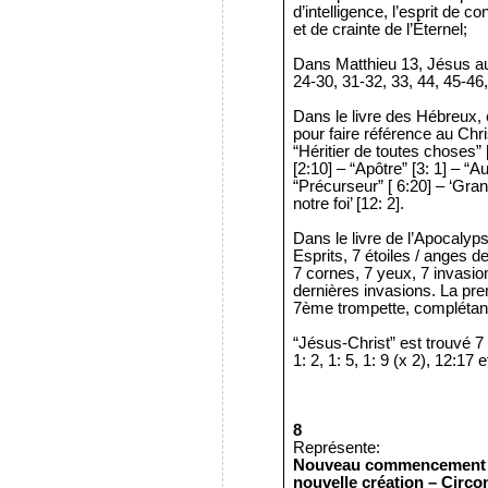
d’intelligence, l’esprit de c
et de crainte de l’Éternel;
Dans Matthieu 13, Jésus aur
24-30, 31-32, 33, 44, 45-46,
Dans le livre des Hébreux, écr
pour faire référence au Chri
“Héritier de toutes choses” 
[2:10] – “Apôtre” [3: 1] – “Au
“Précurseur” [ 6:20] – ‘Grand
notre foi’ [12: 2].
Dans le livre de l’Apocalypse
Esprits, 7 étoiles / anges d
7 cornes, 7 yeux, 7 invasio
dernières invasions. La pre
7ème trompette, complétant a
“Jésus-Christ” est trouvé 7
1: 2, 1: 5, 1: 9 (x 2), 12:17 e
8
Représente:
Nouveau commencement / 
nouvelle création – Circo