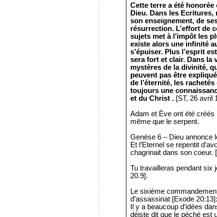
Cette terre a été honorée 
Dieu.
Dans les Ecritures,
son enseignement, de ses 
résurrection.
L’effort de
sujets met à l’impôt les pl
existe alors une infinité 
s’épuiser.
Plus l’esprit es
sera fort et clair.
Dans la 
mystères de la divinité, 
peuvent pas être expliqué
de l’éternité, les racheté
toujours une connaissance
et du Christ .
[ST, 26 avril 
Adam et Ève ont été créés 
même que le serpent.
Genèse 6 – Dieu annonce le
Et l’Eternel se repentit d’av
chagrinait dans son coeur. 
Tu travailleras pendant six j
20.9].
Le sixième commandement
d’assassinat [Exode 20:13]
Il y a beaucoup d’idées dan
déiste dit que le péché es