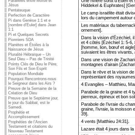
Une rivière sortit d’Eden et
Parallèles entre Moïse et
Jésus
Hiddekel & Euphrates] [Gen
Pentateuque
Le camp israélite était divi
Perfection de Caractère
lors du campement autour d
Pi dans Genèse 1:1 et e
[nombre d’Euler] dans Jean
Les matériaux du tabernacle 
1:1
ornement].
Pi et Quelques Secrets
Dans la vision d’Ézéchiel, i
Pionniers SDA
et 4 côtés [Ézéchiel 1: 5-6
Planètes et Étoiles à la
[homme, lion, bœuf et aigle]
Naissance de Jésus
suivaient les êtres vivants,
Pluralité Hébraïque – Un
Seul Dieu – Pas de Trinité
Dans une vision de Zachari
Points Clés de Dieu le Père,
montagnes d’airain [Zachari
Son Fils et Son Esprit
Dans le rêve et la vision de
Population Mondiale
représentant des royaumes t
Pourquoi Rencontrons-nous
le Seigneur dans les Airs ?
4 Evangiles – Matthieu, Mar
Preuve de la Semaine de la
Parabole de la graine et 4 t
Création de Dieu
pierreux, épineux et bon sol
Preuve que le Septième jour,
le jour du Sabbat, est le
Parabole de l’ivraie du cha
Samedi.
graine, l’ivraie, la moisson
Prophétie et
39].
Accomplissement
4 vents [Matthieu 24:31].
Prophéties de l’Ancien
Testament et citations du
Lazare était 4 jours dans la
Nouveau Testament