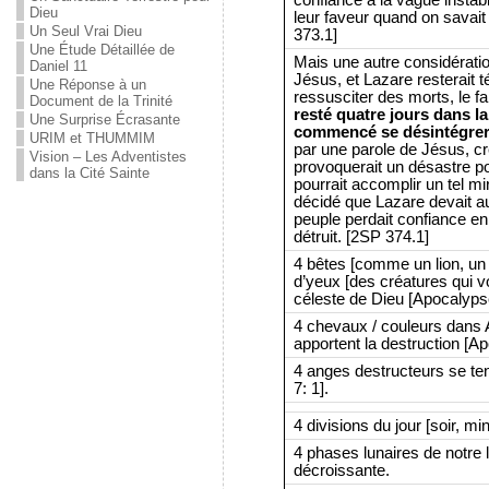
Dieu
leur faveur quand on savai
Un Seul Vrai Dieu
373.1]
Une Étude Détaillée de
Mais une autre considératio
Daniel 11
Jésus, et Lazare resterait 
Une Réponse à un
ressusciter des morts, le f
Document de la Trinité
resté quatre jours dans la
Une Surprise Écrasante
commencé se désintégre
URIM et THUMMIM
par une parole de Jésus, cré
Vision – Les Adventistes
provoquerait un désastre pou
dans la Cité Sainte
pourrait accomplir un tel mir
décidé que Lazare devait aus
peuple perdait confiance en 
détruit. [2SP 374.1]
4 bêtes [comme un lion, un
d’yeux [des créatures qui vo
céleste de Dieu [Apocalypse
4 chevaux / couleurs dans A
apportent la destruction [Ap
4 anges destructeurs se ten
7: 1].
4 divisions du jour [soir, min
4 phases lunaires de notre 
décroissante.