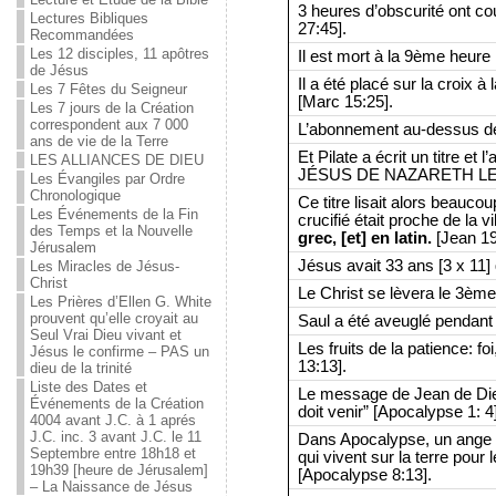
3 heures d’obscurité ont cou
Lectures Bibliques
27:45].
Recommandées
Les 12 disciples, 11 apôtres
Il est mort à la 9ème heure 
de Jésus
Il a été placé sur la croix 
Les 7 Fêtes du Seigneur
[Marc 15:25].
Les 7 jours de la Création
correspondent aux 7 000
L’abonnement au-dessus de l
ans de vie de la Terre
Et Pilate a écrit un titre et l’
LES ALLIANCES DE DIEU
JÉSUS DE NAZARETH LE 
Les Évangiles par Ordre
Chronologique
Ce titre lisait alors beaucou
Les Événements de la Fin
crucifié était proche de la vill
des Temps et la Nouvelle
grec, [et] en latin.
[Jean 19
Jérusalem
Jésus avait 33 ans [3 x 11]
Les Miracles de Jésus-
Christ
Le Christ se lèvera le 3ème
Les Prières d’Ellen G. White
prouvent qu’elle croyait au
Saul a été aveuglé pendant 3
Seul Vrai Dieu vivant et
Les fruits de la patience: fo
Jésus le confirme – PAS un
13:13].
dieu de la trinité
Liste des Dates et
Le message de Jean de Dieu: 
Événements de la Création
doit venir” [Apocalypse 1: 4]
4004 avant J.C. à 1 aprés
J.C. inc. 3 avant J.C. le 11
Dans Apocalypse, un ange 
Septembre entre 18h18 et
qui vivent sur la terre pour
19h39 [heure de Jérusalem]
[Apocalypse 8:13].
– La Naissance de Jésus