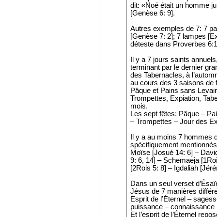
dit: «Noé était un homme ju
[Genèse 6: 9].
Autres exemples de 7: 7 pa
[Genèse 7: 2]; 7 lampes [E
déteste dans Proverbes 6:1
Il y a 7 jours saints annue
terminant par le dernier gran
des Tabernacles, à l’automn
au cours des 3 saisons de 
Pâque et Pains sans Levain
Trompettes, Expiation, Tab
mois.
Les sept fêtes: Pâque – Pa
– Trompettes – Jour des Ex
Il y a au moins 7 hommes d
spécifiquement mentionn
Moïse [Josué 14: 6] – Dav
9: 6, 14] – Schemaeja [1Roi
[2Rois 5: 8] – Igdaliah [Jéré
Dans un seul verset d’Ésaïe 
Jésus de 7 manières différ
Esprit de l’Éternel – sages
puissance – connaissance –
Et l’esprit de l’Éternel repos