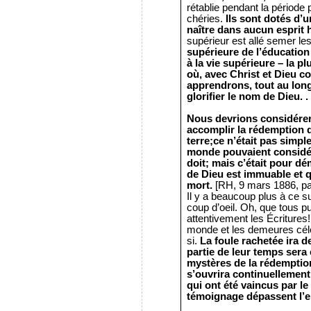
rétablie pendant la période 
chéries.
Ils sont dotés d’u
naître dans aucun esprit 
supérieur est allé semer les
supérieure de l’éducation
à la vie supérieure – la p
où, avec Christ et Dieu 
apprendrons, tout au long 
glorifier le nom de Dieu. .
Nous devrions considérer
accomplir la rédemption 
terre;ce n’était pas simpl
monde pouvaient considér
doit;
mais c’était pour dé
de Dieu est immuable et qu
mort.
[RH, 9 mars 1886, pa
Il y a beaucoup plus à ce 
coup d’oeil. Oh, que tous pu
attentivement les Écriture
monde et les demeures céle
si.
La foule rachetée ira
partie de leur temps sera
mystères de la rédemptio
s’ouvrira continuellement 
qui ont été vaincus par le
témoignage dépassent l’