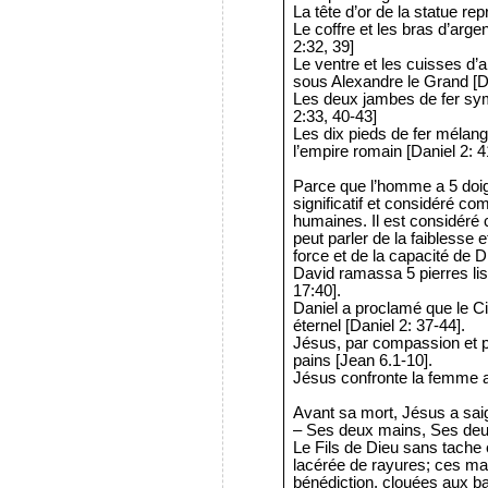
La tête d’or de la statue re
Le coffre et les bras d’arge
2:32, 39]
Le ventre et les cuisses d’
sous Alexandre le Grand [Da
Les deux jambes de fer sym
2:33, 40-43]
Les dix pieds de fer mélang
l’empire romain [Daniel 2: 4
Parce que l’homme a 5 doigt
significatif et considéré c
humaines. Il est considéré 
peut parler de la faiblesse 
force et de la capacité de 
David ramassa 5 pierres li
17:40].
Daniel a proclamé que le 
éternel [Daniel 2: 37-44].
Jésus, par compassion et 
pains [Jean 6.1-10].
Jésus confronte la femme au
Avant sa mort, Jésus a saig
– Ses deux mains, Ses deux
Le Fils de Dieu sans tache é
lacérée de rayures; ces ma
bénédiction, clouées aux bar