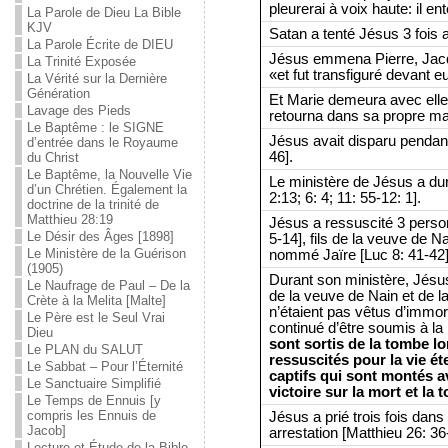
pleurerai à voix haute: il 
La Parole de Dieu La Bible
KJV
Satan a tenté Jésus 3 fois a
La Parole Écrite de DIEU
Jésus emmena Pierre, Jac
La Trinité Exposée
«et fut transfiguré devant e
La Vérité sur la Dernière
Génération
Et Marie demeura avec elle 
Lavage des Pieds
retourna dans sa propre ma
Le Baptême : le SIGNE
Jésus avait disparu pendant 
d’entrée dans le Royaume
46].
du Christ
Le Baptême, la Nouvelle Vie
Le ministère de Jésus a du
d’un Chrétien. Également la
2:13; 6: 4; 11: 55-12: 1].
doctrine de la trinité de
Matthieu 28:19
Jésus a ressuscité 3 perso
Le Désir des Âges [1898]
5-14], fils de la veuve de N
Le Ministère de la Guérison
nommé Jaïre [Luc 8: 41-42]
(1905)
Durant son ministère, Jésus 
Le Naufrage de Paul – De la
de la veuve de Nain et de la
Crète à la Melita [Malte]
n’étaient pas vêtus d’immort
Le Père est le Seul Vrai
continué d’être soumis à la
Dieu
sont sortis de la tombe lo
Le PLAN du SALUT
ressuscités pour la vie éte
Le Sabbat – Pour l’Éternité
captifs qui sont montés a
Le Sanctuaire Simplifié
victoire sur la mort et la 
Le Temps de Ennuis [y
compris les Ennuis de
Jésus a prié trois fois dan
Jacob]
arrestation [Matthieu 26: 36
Lecture et Étude de la Bible