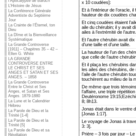
l’Apocalypse de Baruch
x 10 coudées]:
L’Histoire de Jésus
Et à l’intérieur de l’oracle, i
La Conférence Générale
hauteur de dix coudées ch
Adventiste du Septième
Jour
Et cinq coudées étaient l’ai
La Crainte de l’Éternel, ton
aile du chérubin; il y avait 
Dieu
ailes à l’extrémité de l’autre
La Dîme et la Bienveillance
Systématique
Et l’autre chérubin avait di
d’une taille et d’une taille.
La Grande Controverse
[1911] – Chapitres 35 – 42 –
La hauteur de l’un des ché
Ellen G. White
que celle de l’autre chérubin
LA GRANDE
CONTROVERSE ENTRE
Et il plaça les chérubins dan
LE CHRIST ET SES
les ailes des chérubins, de s
ANGES ET SATAN ET SES
l’aile de l’autre chérubin tou
ANGES. – 1858
touchèrent au milieu de la 
La Grande Controverse
De même que trois témoins 
Entre le Christ et Ses
Anges, et Satan et Ses
l’affaire, une triple répétitio
Anges. 1879-1880
Deutéronome 19:15;Ezéchiel
La Lune et le Calendrier
8; 8h13.
Hébreu
Jonas était dans le ventre d
La Parole de Dieu et la
[Jonas 1:17].
Trinité [1-4]
La Parole de Dieu et la
Le voyage de Jonas à travers
Trinité [5]
3: 3].
La Parole de Dieu et sa
Prière – 3 fois par jour – Le s
Révélation