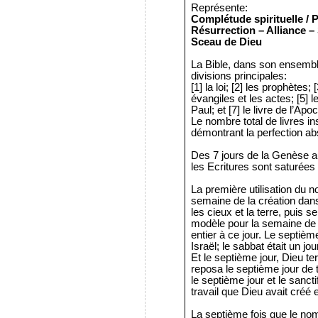
Représente:
Complétude spirituelle / P
Résurrection – Alliance – 
Sceau de Dieu
La Bible, dans son ensemble,
divisions principales:
[1] la loi; [2] les prophètes;
évangiles et les actes; [5] l
Paul; et [7] le livre de l’Apo
Le nombre total de livres insp
démontrant la perfection ab
Des 7 jours de la Genèse au
les Ecritures sont saturées
La première utilisation du 
semaine de la création dan
les cieux et la terre, puis s
modèle pour la semaine de 
entier à ce jour. Le septièm
Israël; le sabbat était un j
Et le septième jour, Dieu term
reposa le septième jour de tou
le septième jour et le sancti
travail que Dieu avait créé e
La septième fois que le nom 