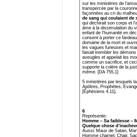
sur les ministères de l’amou
transpercée par la couronn
façonnées au cri du malheur
de sang qui coulaient de s
qui déchirait son corps et l
âme à la dissimulation du 
enfant de l’humanité en décl
consent à porter ce fardeau de
domaine de la mort et ouvre 
les vagues furieuses et marc
faisait trembler les démons 
aveugles et appelait les mort
comme un sacrifice, et ceci 
supporte la colère de la just
même. [DA 755.1]
5 ministères par lesquels 
Apôtres, Prophètes, Evangé
[Éphésiens 4.11].
6
Représente:
Homme – Sa faiblesse – M
Quelque chose d’inachevé
Aussi: Maux de Satan, Manq
Homme charnel, Chair, Sage