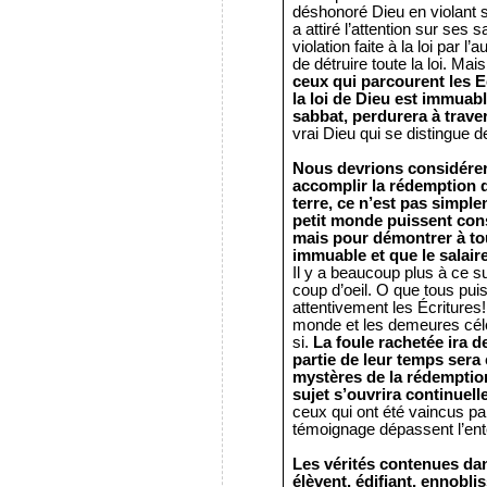
déshonoré Dieu en violant sa
a attiré l’attention sur se
violation faite à la loi par 
de détruire toute la loi. Mai
ceux qui parcourent les 
la loi de Dieu est immuabl
sabbat, perdurera à trave
vrai Dieu qui se distingue d
Nous devrions considérer
accomplir la rédemption 
terre, ce n’est pas simpl
petit monde puissent cons
mais pour démontrer à tou
immuable et que le salair
Il y a beaucoup plus à ce 
coup d’oeil. O que tous puis
attentivement les Écriture
monde et les demeures céle
si.
La foule rachetée ira
partie de leur temps sera
mystères de la rédemptio
sujet s’ouvrira continuell
ceux qui ont été vaincus par
témoignage dépassent l’en
Les vérités contenues dan
élèvent, édifiant, ennoblis