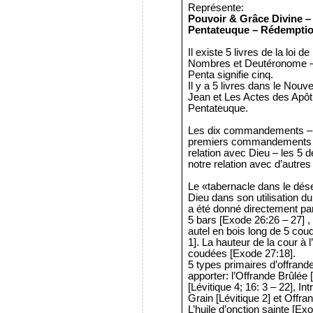
Représente:
Pouvoir & Grâce Divine – 
Pentateuque – Rédemption
Il existe 5 livres de la loi
Nombres et Deutéronome – 
Penta signifie cinq.
Il y a 5 livres dans le Nou
Jean et Les Actes des Apôt
Pentateuque.
Les dix commandements – 
premiers commandements ont
relation avec Dieu – les 
notre relation avec d’autre
Le «tabernacle dans le dése
Dieu dans son utilisation du
a été donné directement par
5 bars [Exode 26:26 – 27] , 
autel en bois long de 5 cou
1]. La hauteur de la cour à l
coudées [Exode 27:18].
5 types primaires d’offrand
apporter: l’Offrande Brûlée 
[Lévitique 4; 16: 3 – 22], Int
Grain [Lévitique 2] et Offran
L’huile d’onction sainte [Ex