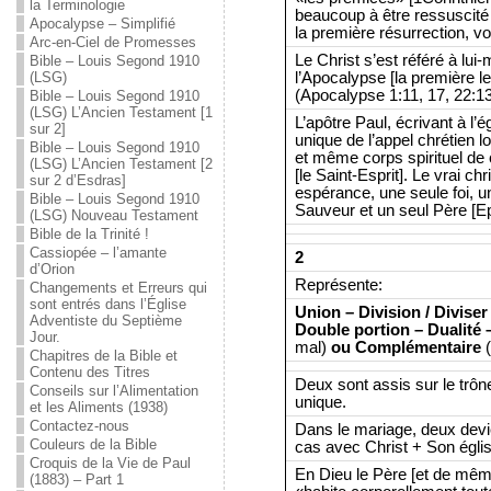
la Terminologie
beaucoup à être ressuscité à
Apocalypse – Simplifié
la première résurrection, vo
Arc-en-Ciel de Promesses
Le Christ s’est référé à lui
Bible – Louis Segond 1910
l’Apocalypse [la première l
(LSG)
(Apocalypse 1:11, 17, 22:13
Bible – Louis Segond 1910
(LSG) L’Ancien Testament [1
L’apôtre Paul, écrivant à l’
sur 2]
unique de l’appel chrétien lor
Bible – Louis Segond 1910
et même corps spirituel de
(LSG) L’Ancien Testament [2
[le Saint-Esprit]. Le vrai c
sur 2 d’Esdras]
espérance, une seule foi, u
Bible – Louis Segond 1910
Sauveur et un seul Père [Ep
(LSG) Nouveau Testament
Bible de la Trinité !
Cassiopée – l’amante
2
d’Orion
Représente:
Changements et Erreurs qui
sont entrés dans l’Église
Union – Division / Divise
Adventiste du Septième
Double portion – Dualité 
Jour.
mal)
ou Complémentaire
(
Chapitres de la Bible et
Contenu des Titres
Deux sont assis sur le trône
Conseils sur l’Alimentation
unique.
et les Aliments (1938)
Contactez-nous
Dans le mariage, deux devie
Couleurs de la Bible
cas avec Christ + Son églis
Croquis de la Vie de Paul
En Dieu le Père [et de même
(1883) – Part 1