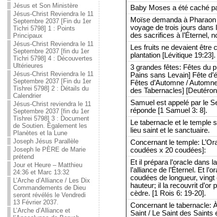
Jésus et Son Ministère
Baby Moses a été caché pa
Jésus-Christ Reviendra le 11
Moïse demanda à Pharaon 
Septembre 2037 [Fin du 1er
voyage de trois jours dans l
Tichri 5798] 1 : Points
des sacrifices à l’Éternel, 
Principaux
Jésus-Christ Reviendra le 11
Les fruits ne devaient êtr
Septembre 2037 [fin du 1er
plantation [Lévitique 19:23].
Tichri 5798] 4 : Découvertes
Ultérieures
3 grandes fêtes: Fêtes du 
Jésus-Christ Reviendra le 11
Pains sans Levain] Fête d’
Septembre 2037 [Fin du 1er
Fêtes d’Automne / Automne 
Tishrei 5798] 2 : Détails du
des Tabernacles] [Deutéro
Calendrier
Samuel est appelé par le Sei
Jésus-Christ reviendra le 11
réponde [1 Samuel 3: 8].
Septembre 2037 [fin du 1er
Tishrei 5798] 3 : Document
Le tabernacle et le temple s
de Soutien. Également les
lieu saint et le sanctuaire.
Planètes et la Lune
Joseph Jésus Parallèle
Concernant le temple: L’Ora
Joseph le PÈRE de Marie
coudées x 20 coudées]:
prétend
Et il prépara l’oracle dans l
Jour et Heure – Matthieu
l’alliance de l’Éternel. Et l’
24:36 et Marc 13:32
coudées de longueur, vingt
L’Arche d’Alliance / Les Dix
hauteur; il la recouvrit d’or p
Commandements de Dieu
cèdre. [1 Rois 6: 19-20].
seront révélés le Vendredi
13 Février 2037.
Concernant le tabernacle: À 
L’Arche d’Alliance et
Saint / Le Saint des Saints