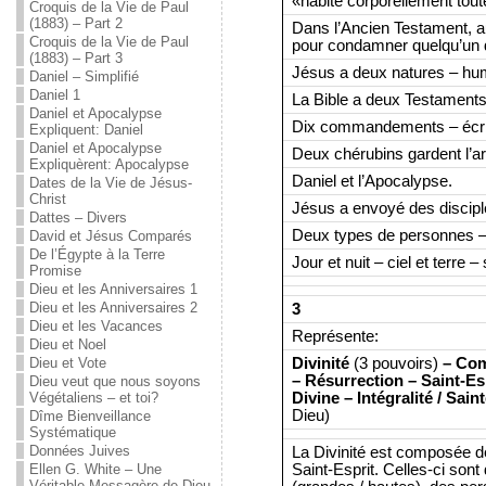
«habite corporellement toute
Croquis de la Vie de Paul
(1883) – Part 2
Dans l’Ancien Testament, 
Croquis de la Vie de Paul
pour condamner quelqu’un d
(1883) – Part 3
Jésus a deux natures – hum
Daniel – Simplifié
Daniel 1
La Bible a deux Testaments
Daniel et Apocalypse
Dix commandements – écrits
Expliquent: Daniel
Daniel et Apocalypse
Deux chérubins gardent l’ar
Expliquèrent: Apocalypse
Daniel et l’Apocalypse.
Dates de la Vie de Jésus-
Christ
Jésus a envoyé des discipl
Dattes – Divers
Deux types de personnes – 
David et Jésus Comparés
De l’Égypte à la Terre
Jour et nuit – ciel et terre
Promise
Dieu et les Anniversaires 1
Dieu et les Anniversaires 2
3
Dieu et les Vacances
Représente:
Dieu et Noel
Divinité
(3 pouvoirs)
– Com
Dieu et Vote
– Résurrection – Saint-Es
Dieu veut que nous soyons
Divine – Intégralité / Sain
Végétaliens – et toi?
Dieu)
Dîme Bienveillance
Systématique
Données Juives
La Divinité est composée de
Saint-Esprit. Celles-ci so
Ellen G. White – Une
Véritable Messagère de Dieu