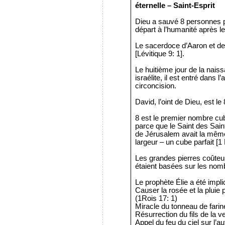
éternelle – Saint-Esprit
Dieu a sauvé 8 personnes p
départ à l’humanité après le
Le sacerdoce d’Aaron et de 
[Lévitique 9: 1].
Le huitième jour de la nais
israélite, il est entré dans l’
circoncision.
David, l’oint de Dieu, est l
8 est le premier nombre cubi
parce que le Saint des Sain
de Jérusalem avait la mêm
largeur – un cube parfait [1 
Les grandes pierres coûteu
étaient basées sur les nomb
Le prophète Élie a été impl
Causer la rosée et la pluie
(1Rois 17: 1)
Miracle du tonneau de farine
Résurrection du fils de la 
Appel du feu du ciel sur l’a