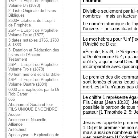
l’homme
1SP – L’Esprit de Prophétie
Volume Un (1870)
2: Liste Originale de Livres
Divisible seulement par lu
Bibliques
nombres – mais un facteur 
2500+ citations de l’Esprit
Le numéro atomique de l’hy
de Prophétie
l’univers – un constituant de
2SP – L’Esprit de Prophétie
Volume Deux (1877)
Le mot hébreu pour ‘Un’ [`ec
3 dates notables 1755, 1780
l’Unicité de Dieu:
& 1833
3. Datation et Rédaction des
«Écoute, Israël, le Seigneur
Livres de l’Ancien
»[Deutéronome 6: 4; cp. aus
Testament
qu’il n’y a qu’un seul Dieu;
3SP – L’Esprit de Prophétie
incomparable avec quiconq
Volume Trois (1878)
40 hommes ont écrit la Bible
Le premier des dix command
4SP – L’Esprit de Prophétie
sont fondés et sans lequel s
Volume Quatre (1884)
mort, est «Tu n’auras pas d
6000 ans expliqués par le Dr
Rob Carter
Le chiffre 1 représente égal
666
Fils Jésus [Jean 10:30]. Jés
Abraham et Sarah et leur
possible le pardon de tous n
FILS UNIQUE ENGENDRÉ
pasteur [1 Timothée 2: 5; Je
Accueil
Ancienne et Nouvelle
Jésus est appelé le premie
Alliance
1:15] et le premier-né non 
Antéchrist
mais aussi de nombreux frè
Apocalypse – Explication de
«les prémices» [1Corinthiens