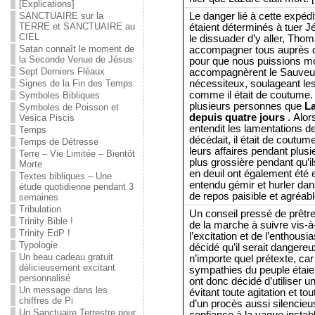
[Explications]
Le danger lié à cette expédi
SANCTUAIRE sur la
TERRE et SANCTUAIRE au
étaient déterminés à tuer Jé
CIEL
le dissuader d’y aller, Tho
Satan connaît le moment de
accompagner tous auprès de 
la Seconde Venue de Jésus
pour que nous puissions mou
Sept Derniers Fléaux
accompagnèrent le Sauveur
nécessiteux, soulageant les
Signes de la Fin des Temps
comme il était de coutume. Q
Symboles Bibliques
plusieurs personnes que
La
Symboles de Poisson et
depuis quatre jours
. Alors
Vesica Piscis
entendit les lamentations 
Temps
décédait, il était de coutu
Temps de Détresse
leurs affaires pendant plusie
Terre – Vie Limitée – Bientôt
plus grossière pendant qu’i
Morte
en deuil ont également été
Textes bibliques – Une
entendu gémir et hurler dans
étude quotidienne pendant 3
de repos paisible et agréab
semaines
Tribulation
Un conseil pressé de prêtre
Trinity Bible !
de la marche à suivre vis-
Trinity EdP !
l’excitation et de l’enthous
Typologie
décidé qu’il serait dangere
Un beau cadeau gratuit
n’importe quel prétexte, car
délicieusement excitant
sympathies du peuple étaie
personnalisé
ont donc décidé d’utiliser u
Un message dans les
évitant toute agitation et t
chiffres de Pi
d’un procès aussi silencieu
Un Sanctuaire Terrestre pour
confiance à la vague instabl