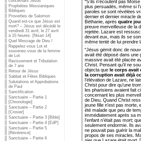
concernant Jésus
“S’ils n’écoutent pas Moïse 
Prophéties Messianiques
plus persuadés, même si l’u
Bibliques
paroles se sont révélées vra
Proverbes de Salomon
dernier et dernier miracle de
Quand est-ce que Jésus est
Béthanie, après
quatre jou
mort? – Jésus est décédé le
preuve merveilleuse de la di
vendredi 31 avril, le 27 avril
rejetée. Lazare est ressus
à 15 heures. [Nisan 14]
devant eux, mais ils se son
Quel Message de Dieu !
même tenté de lui prendre l
Rappelez-vous Lot et
“Jésus gémit donc de nouv
souvenez-vous de la femme
avait été déposé dans une g
de Lot
massive avait été placée ava
Ravissement et Tribulation
Christ. Pensant qu’il ne sou
de 7 ans
objecta que
le corps avait
Retour de Jésus
la corruption avait déjà
Sabbat et Fêtes Bibliques
l’élévation de Lazare, ne l
Salutations et Approbations
Christ pour dire qu’une tro
de Paul
les pharisiens avaient fait 
Sanctification
concernant les plus mervei
Sanctuaire – Partie 1
de Dieu. Quand Christ ressusci
[Chronologie]
jeune fille n’est pas morte,
Sanctuaire – Partie 2
été malade que peu de temps
[Crosier]
immédiatement après sa mor
Sanctuaire – Partie 3 [Bible]
l’enfant n’était pas mort; qu
Sanctuaire – Partie 4 [EdP]
seulement endormie. Ils ava
Sanctuaire – Partie 5
ne pouvait pas guérir la mal
[Révérence]
propos de ses miracles. Ma
Sanctuaire – Partie 6
nier que Lazare était mort. 