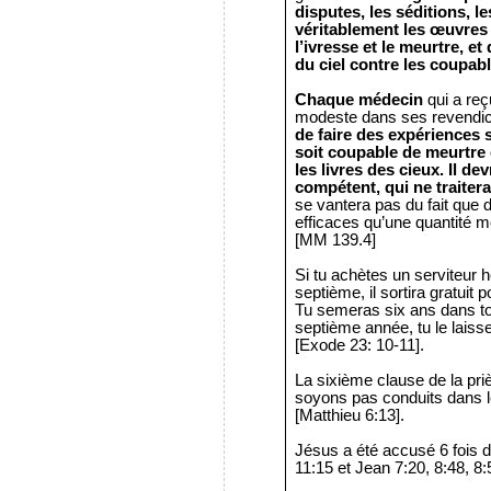
disputes, les séditions, l
véritablement les œuvres de
l’ivresse et le meurtre, e
du ciel contre les coupabl
Chaque médecin
qui a reç
modeste dans ses revendic
de faire des expériences s
soit coupable de meurtre e
les livres des cieux.
Il dev
compétent, qui ne traiter
se vantera pas du fait que 
efficaces qu’une quantité 
[MM 139.4]
Si tu achètes un serviteur h
septième, il sortira gratuit p
Tu semeras six ans dans ton
septième année, tu le laiss
[Exode 23: 10-11].
La sixième clause de la pr
soyons pas conduits dans l
[Matthieu 6:13].
Jésus a été accusé 6 fois 
11:15 et Jean 7:20, 8:48, 8: