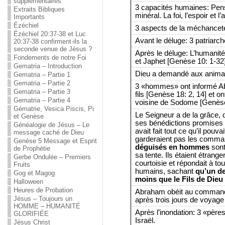
supplémentaires
3 capacités humaines: Pensé
Extraits Bibliques
minéral. La foi, l’espoir et l
Importants
Ézéchiel
3 aspects de la méchanceté
Ézéchiel 20:37-38 et Luc
Avant le déluge: 3 patriarc
20:37-38 confirment-ils la
seconde venue de Jésus ?
Après le déluge: L’humanit
Fondements de notre Foi
et Japhet [Genèse 10: 1-32]
Gematria – Introduction
Dieu a demandé aux animau
Gematria – Partie 1
Gematria – Partie 2
3 «hommes» ont informé Ab
Gematria – Partie 3
fils [Genèse 18: 2, 14] et on
Gematria – Partie 4
voisine de Sodome [Genèse
Gématrie, Vesica Piscis, Pi
Le Seigneur a de la grâce, 
et Genèse
ses bénédictions promises s
Généalogie de Jésus – Le
avait fait tout ce qu’il pou
message caché de Dieu
garderaient pas les comm
Genèse 5 Message et Esprit
déguisés en hommes
sont
de Prophétie
sa tente. Ils étaient étrange
Gerbe Ondulée – Premiers
courtoisie et répondait à to
Fruits
humains, sachant
qu’un d
Gog et Magog
moins que le Fils de Dieu
Halloween
Heures de Probation
Abraham obéit au commandem
Jésus – Toujours un
après trois jours de voyage
HOMME – HUMANITÉ
Après l’inondation: 3 «père
GLORIFIÉE
Israël.
Jésus Christ