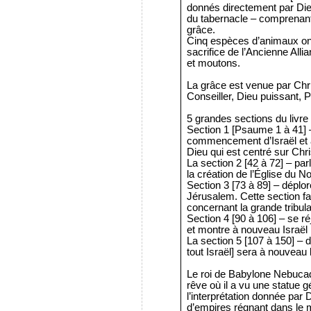
donnés directement par Die
du tabernacle – comprenant 
grâce.
Cinq espèces d’animaux ont 
sacrifice de l’Ancienne Allia
et moutons.
La grâce est venue par Chri
Conseiller, Dieu puissant, P
5 grandes sections du livr
Section 1 [Psaume 1 à 41] –
commencement d’Israël et
Dieu qui est centré sur Chri
La section 2 [42 à 72] – parl
la création de l’Église du 
Section 3 [73 à 89] – déplor
Jérusalem. Cette section fa
concernant la grande tribula
Section 4 [90 à 106] – se r
et montre à nouveau Israël
La section 5 [107 à 150] –
tout Israël] sera à nouveau l
Le roi de Babylone Nebucad
rêve où il a vu une statue 
l’interprétation donnée par 
d’empires régnant dans le