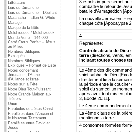
3 esprits impurs seront aut
Littérature
combattre le retour de Jésu
Lois du Dimanche
bataille d’Armageddon [Apo
Lois du Dimanche – Dépliant
Maranatha – Ellen G. White
La nouvelle Jérusalem – en
Mariage
chaque côté [Apocalypse 21
Marque de la Bête
Melchisedec / Melchizedek
4
Mer de Verre – 144 000 –
Carré Creux Parfait – Jésus
Représente:
au Milieu
Contrôle absolu de Dieu s
Nombres Bibliques
terre
(directions, vents, e
Expliqués
incluant toutes choses ter
Nombres Bibliques
Expliqués – Format de Liste
Le 4ème des dix commandem
Notes concernant
saint sabbat de Dieu [Exode
Jérusalem, l’Arche
d’Alliance et Israël
directement lié à la semaine
la période entre le coucher 
Notes sur la Fête
soleil du samedi un moment 
Notre Dieu Tout-Puissant
après avoir tout mis en pla
Notre Grande Maison aux
3, Exode 20:11].
Trésors
Orion
Le 4ème commandement est l
Paraboles de Jésus-Christ
La 4ème clause de la prière
Parallèles dans l’Ancien et
mentionne la terre.
le Nouveau Testament
Parallèles entre David et
4 consonnes formées forme
Jésus