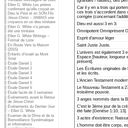
(grandes / hautes), des pe
Ellen G. White Les prières
Car il y en a trois qui porten
confirment qu’elle croyait en
ces trois s’accordent dans 
Dieu le Père et en SON Fils
corrigée (concernant l’addit
Jésus-Christ – JAMAIS une
croyance en un dieu trinitaire
Dieu est aussi 3 en 3:
Ellen G. White n’a jamais
Omnipotent Omniprésent O
été une trinitaire
Ellen G. White Writings –
Esprit d’amour léger
Format de Liste
Saint Juste Juste.
En Route Vers la Maison
(2015)
L’univers est également 3 en
Enfants d’Israël au Mont
Espace [hauteur, longueur e
Sinaï
présent].
Étude Daniel 1
Étude Daniel 2
Les Écritures originales de 
et les écrits.
Étude Daniel 3
Étude Daniel 4
L’Ancien Testament moderne
Étude Daniel 5
Le Nouveau Testament a 27
Étude Daniel 6
troisième pouvoir.
Étude facile de 3 semaines
Événements avant le Retour
3 anges nommés dans la Bibl
de Jésus-Christ
C’est le 3ème jour de la cré
Événements du Dernier Jour
été faite [Genèse 1:10, 13].
– Ellen G. White
Examen de la Dîme et de la
3 actes d’existence: Naissa
Bienveillance Systématique
et informations
L’homme doit être corps, e