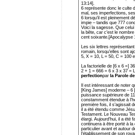
13:14].
6 représente donc le culte d
mal, ses imperfections, se
6 lorsqu’il est pleinement 
impie – tandis que 777 con
Voici la sagesse. Que cel
la bête, car c’est le nombr
cent soixante.[Apocalypse 
Les six lettres représentan
romain, lorsqu’elles sont a
5, X = 10, L = 50, C = 100 e
La factorielle de [6 x 6 =] 3
2 + 1 = 666 = 6 x 3 x 37 = 
perfection
par
la Parole d
Il est intéressant de noter qu
[King James] moderne – 6 
puissance supérieure de 11
constamment étendue à l’ho
première fois, il s’agissait
il a été étendu comme Jésus
Testament. Le Nouveau Tes
élargi. Aujourd’hui, il a été f
continuera à être porté à l
particulier avant et autour 
l’établissement de son royau