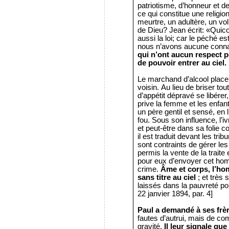
patriotisme, d’honneur et de 
ce qui constitue une religio
meurtre, un adultère, un vol
de Dieu? Jean écrit: «Qui
aussi la loi; car le péché est
nous n’avons aucune conna
qui n’ont aucun respect po
de pouvoir entrer au ciel.
Le marchand d’alcool place l
voisin. Au lieu de briser tou
d’appétit dépravé se libérer, 
prive la femme et les enfants
un père gentil et sensé, en lu
fou. Sous son influence, l’i
et peut-être dans sa folie 
il est traduit devant les trib
sont contraints de gérer les 
permis la vente de la traite
pour eux d’envoyer cet hom
crime.
Âme et corps, l’hom
sans titre au ciel
; et très
laissés dans la pauvreté p
22 janvier 1894, par. 4]
Paul a demandé à ses frè
fautes d’autrui, mais de c
gravité.
Il leur signale que 