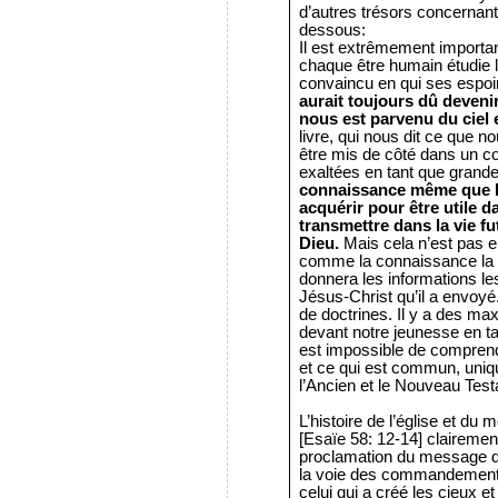
d’autres trésors concernant 
dessous:
Il est extrêmement importan
chaque être humain étudie le
convaincu en qui ses espoir
aurait toujours dû devenir
nous est parvenu du ciel e
livre, qui nous dit ce que n
être mis de côté dans un co
exaltées en tant que gran
connaissance même que le
acquérir pour être utile d
transmettre dans la vie fu
Dieu.
Mais cela n’est pas 
comme la connaissance la p
donnera les informations les
Jésus-Christ qu’il a envoyé
de doctrines. Il y a des 
devant notre jeunesse en t
est impossible de comprendr
et ce qui est commun, uniq
l’Ancien et le Nouveau Tes
L’histoire de l’église et du m
[Esaïe 58: 12-14] clairement
proclamation du message d
la voie des commandements d
celui qui a créé les cieux e