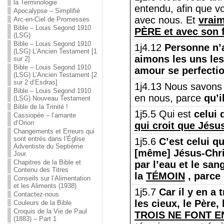
la Terminologie
entendu, afin que 
Apocalypse – Simplifié
avec nous. Et
vraim
Arc-en-Ciel de Promesses
Bible – Louis Segond 1910
PÈRE et avec son 
(LSG)
Bible – Louis Segond 1910
1j4.12
Personne n’
(LSG) L’Ancien Testament [1
aimons les uns les
sur 2]
Bible – Louis Segond 1910
amour se perfecti
(LSG) L’Ancien Testament [2
sur 2 d’Esdras]
1j4.13 Nous savons 
Bible – Louis Segond 1910
en nous, parce
qu’
(LSG) Nouveau Testament
Bible de la Trinité !
1j5.5 Qui est
celui
Cassiopée – l’amante
d’Orion
qui croit que Jésus
Changements et Erreurs qui
sont entrés dans l’Église
1j5.6
C’est celui q
Adventiste du Septième
[même] Jésus-Chri
Jour.
Chapitres de la Bible et
par l’eau et le sang
Contenu des Titres
la
TÉMOIN
, parce 
Conseils sur l’Alimentation
et les Aliments (1938)
1j5.7
Car il y en a 
Contactez-nous
les cieux, le Père, 
Couleurs de la Bible
Croquis de la Vie de Paul
TROIS NE FONT E
(1883) – Part 1