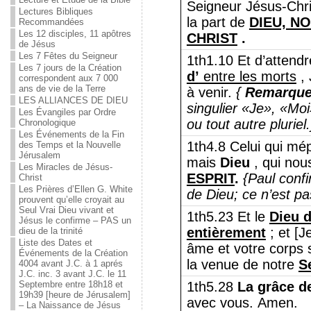
Seigneur Jésus-Chris
Lectures Bibliques
la part de
DIEU, N
Recommandées
Les 12 disciples, 11 apôtres
CHRIST
.
de Jésus
Les 7 Fêtes du Seigneur
1th1.10 Et d’attend
Les 7 jours de la Création
d’
entre les morts
, 
correspondent aux 7 000
ans de vie de la Terre
à venir.
{
Remarque
LES ALLIANCES DE DIEU
singulier «Je», «Moi
Les Évangiles par Ordre
ou tout autre pluriel.
Chronologique
Les Événements de la Fin
1th4.8 Celui qui mé
des Temps et la Nouvelle
Jérusalem
mais
Dieu
, qui no
Les Miracles de Jésus-
ESPRIT
.
{Paul confi
Christ
Les Prières d’Ellen G. White
de Dieu;
ce n’est pa
prouvent qu’elle croyait au
Seul Vrai Dieu vivant et
1th5.23 Et le
Dieu 
Jésus le confirme – PAS un
entièrement
; et [J
dieu de la trinité
Liste des Dates et
âme et votre corps 
Événements de la Création
la venue de notre
S
4004 avant J.C. à 1 aprés
J.C. inc. 3 avant J.C. le 11
Septembre entre 18h18 et
1th5.28
La grâce d
19h39 [heure de Jérusalem]
avec vous. Amen.
– La Naissance de Jésus