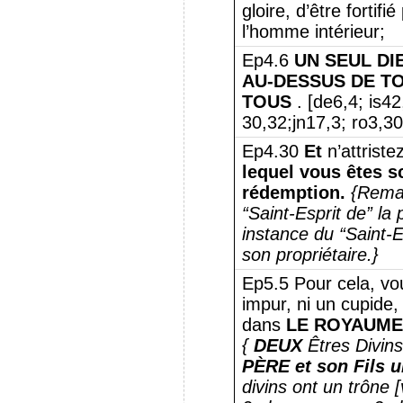
gloire, d’être forti
l’homme intérieur;
Ep4.6
UN SEUL DIE
AU-DESSUS DE TO
TOUS
. [de6,4; is4
30,32;jn17,3; ro3,30
Ep4.30
Et
n’attriste
lequel vous êtes sc
rédemption.
{Remar
“Saint-Esprit de” la
instance du “Saint-E
son propriétaire.}
Ep5.5 Pour cela, vo
impur, ni un cupide, 
dans
LE ROYAUME 
{
DEUX
Êtres Divin
PÈRE et son Fils 
divins ont un trône [