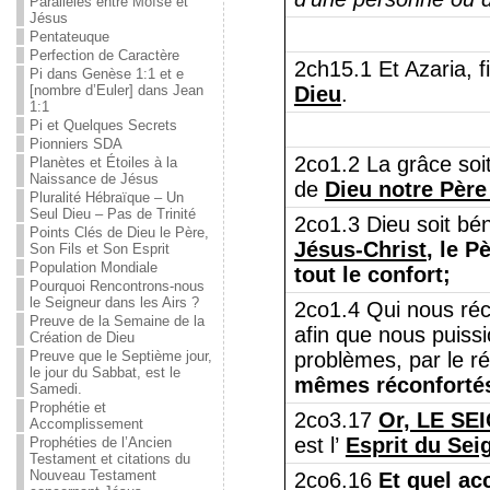
Parallèles entre Moïse et
Jésus
Pentateuque
Perfection de Caractère
2ch15.1 Et Azaria, fi
Pi dans Genèse 1:1 et e
[nombre d’Euler] dans Jean
Dieu
.
1:1
Pi et Quelques Secrets
Pionniers SDA
2co1.2 La grâce soit
Planètes et Étoiles à la
Naissance de Jésus
de
Dieu notre Père
Pluralité Hébraïque – Un
Seul Dieu – Pas de Trinité
2co1.3 Dieu soit bé
Points Clés de Dieu le Père,
Jésus-Christ
, le P
Son Fils et Son Esprit
Population Mondiale
tout le confort;
Pourquoi Rencontrons-nous
le Seigneur dans les Airs ?
2co1.4 Qui nous réco
Preuve de la Semaine de la
afin que nous puissi
Création de Dieu
Preuve que le Septième jour,
problèmes, par le r
le jour du Sabbat, est le
mêmes réconfortés
Samedi.
Prophétie et
2co3.17
Or, LE SE
Accomplissement
est l’
Esprit du Sei
Prophéties de l’Ancien
Testament et citations du
Nouveau Testament
2co6.16
Et quel ac