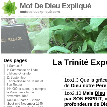
Mot De Dieu Expliqué
motdedieuexpliqué.com
Des pages
La Trinité Ex
1 Samuel 8
1: Commande de Livre
Biblique Originale
11 Septembre –
1co1.3 Que la grâce 
L’Anniversaire de Jésus et
Son Retour
de
Dieu notre Père 
144 000 et autres, y compris
la Vision vers la mi-
1co2.10
Mais
Dieu
Novembre 1845
par
SON ESPRIT
,
c
144,000 Search – Vision
profondeurs de Di
about mid November 1845