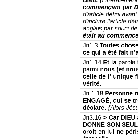
Dieu.
{Littéralement
commençant par Di
d’article défini avan
d’inclure l’article d
anglais par souci de 
était au commenc
Jn1.3
Toutes choses
ce qui a été fait n’a
Jn1.14
Et la
parole f
parmi
nous (et nou
celle de l’ unique 
vérité.
Jn 1.18
Personne n
ENGAGÉ, qui se tr
déclaré.
{Alors Jésu
Jn3.16
> Car DIEU 
DONNÉ SON SEUL F
croit en lui ne péri