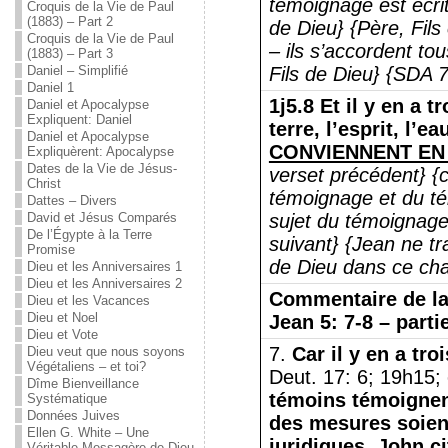
témoignage est écrit
Croquis de la Vie de Paul
(1883) – Part 2
de Dieu} {Père, Fils
Croquis de la Vie de Paul
– ils s’accordent to
(1883) – Part 3
Daniel – Simplifié
Fils de Dieu} {SDA
Daniel 1
1j5.8
Et il y en a t
Daniel et Apocalypse
Expliquent: Daniel
terre, l’esprit, l’e
Daniel et Apocalypse
CONVIENNENT EN
Expliquèrent: Apocalypse
Dates de la Vie de Jésus-
verset précédent} {c
Christ
témoignage et du t
Dattes – Divers
David et Jésus Comparés
sujet du témoignag
De l’Égypte à la Terre
suivant} {Jean ne tra
Promise
de Dieu dans ce cha
Dieu et les Anniversaires 1
Dieu et les Anniversaires 2
Commentaire de la
Dieu et les Vacances
Dieu et Noel
Jean 5: 7-8 – parti
Dieu et Vote
7.
Car il y en a troi
Dieu veut que nous soyons
Végétaliens – et toi?
Deut. 17: 6; 19h15; 
Dîme Bienveillance
témoins témoignen
Systématique
Données Juives
des mesures soient
Ellen G. White – Une
juridiques.
John ci
Véritable Messagère de Dieu