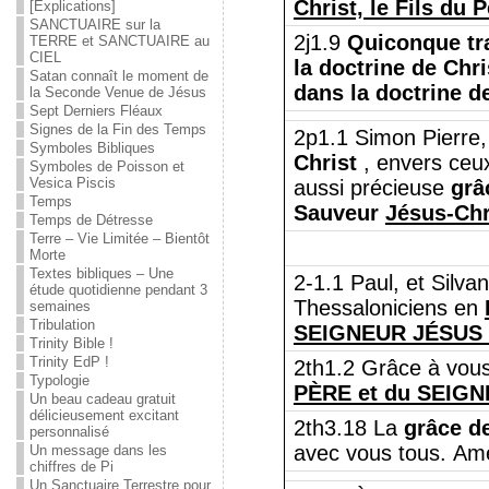
Christ, le Fils du 
[Explications]
SANCTUAIRE sur la
2j1.9
Quiconque tr
TERRE et SANCTUAIRE au
CIEL
la doctrine de Chri
Satan connaît le moment de
dans la doctrine d
la Seconde Venue de Jésus
Sept Derniers Fléaux
Signes de la Fin des Temps
2p1.1 Simon Pierre
Symboles Bibliques
Christ
, envers ceux
Symboles de Poisson et
Vesica Piscis
aussi précieuse
grâ
Temps
Sauveur
Jésus-Chr
Temps de Détresse
Terre – Vie Limitée – Bientôt
Morte
Textes bibliques – Une
2-1.1 Paul, et Silvan
étude quotidienne pendant 3
Thessaloniciens en
semaines
Tribulation
SEIGNEUR JÉSUS
Trinity Bible !
Trinity EdP !
2th1.2 Grâce à vous
Typologie
PÈRE et du SEIG
Un beau cadeau gratuit
délicieusement excitant
2th3.18 La
grâce d
personnalisé
avec vous tous. Am
Un message dans les
chiffres de Pi
Un Sanctuaire Terrestre pour