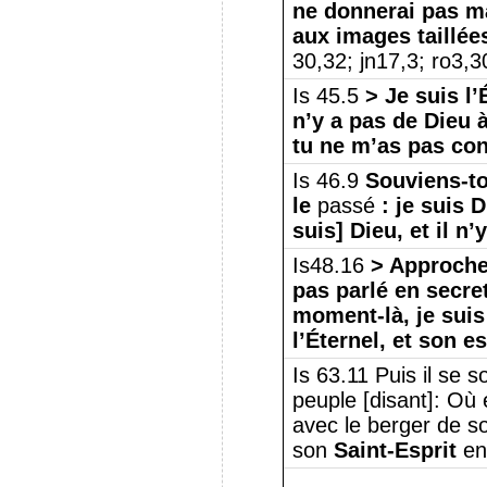
ne donnerai pas ma
aux images taillée
30,32; jn17,3; ro3,3
Is 45.5
> Je suis l’É
n’y a pas de Dieu à
tu ne m’as pas co
Is 46.9
Souviens-toi
le
passé
: je suis D
suis] Dieu, et il 
Is48.16
> Approche
pas parlé en secre
moment-là, je suis 
l’Éternel, et son e
Is 63.11 Puis il se 
peuple [disant]: Où e
avec le berger de s
son
Saint-Esprit
en 