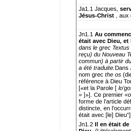
Ja1.1 Jacques,
ser
Jésus-Christ
, aux 
Jn1.1
Au commencem
était avec Dieu, et 
dans le grec Textus
reçu) du Nouveau T
commun) à partir du
a été traduite.
Dans J
nom grec
the os
(di
référence à Dieu Tou
[«et la Parole [
lo’go
»
]»]. Ce premier
«o
forme de l’article dé
distincte, en l’occur
était avec [le] Dieu”]
Jn1.2
Il en était