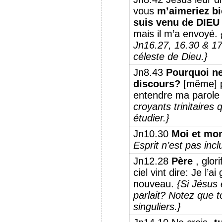
vous
m’aimeriez bi
suis venu de DIEU
mais il m’a envoyé.
Jn16.27, 16.30 & 17.
céleste de Dieu.}
Jn8.43
Pourquoi n
discours?
[même] p
entendre ma parole
croyants trinitaires 
étudier.}
Jn10.30
Moi et mo
Esprit n’est pas incl
Jn12.28
Père
, glor
ciel vint dire: Je l’ai 
nouveau.
{Si Jésus e
parlait?
Notez que t
singuliers.}