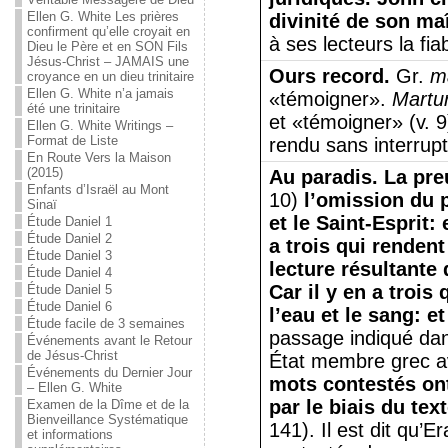
Ellen G. White Les prières
divinité de son ma
confirment qu’elle croyait en
à ses lecteurs la fia
Dieu le Père et en SON Fils
Jésus-Christ – JAMAIS une
Ours record.
Gr.
m
croyance en un dieu trinitaire
Ellen G. White n’a jamais
«témoigner».
Martu
été une trinitaire
et «témoigner» (v. 9
Ellen G. White Writings –
Format de Liste
rendu sans interrupt
En Route Vers la Maison
(2015)
Au paradis.
La pre
Enfants d’Israël au Mont
10)
l’omission du p
Sinaï
et le Saint-Esprit: 
Étude Daniel 1
Étude Daniel 2
a trois qui rendent
Étude Daniel 3
lecture résultante 
Étude Daniel 4
Car il y en a trois
Étude Daniel 5
Étude Daniel 6
l’eau et le sang: e
Étude facile de 3 semaines
passage indiqué da
Événements avant le Retour
de Jésus-Christ
État membre grec a
Événements du Dernier Jour
mots contestés on
– Ellen G. White
par le biais du te
Examen de la Dîme et de la
Bienveillance Systématique
141). Il est dit qu’
et informations