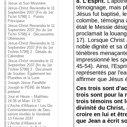
8. L’Esprit.
L’apôtre
Jésus et Son Ministère
témoignage, mais pla
Jésus-Christ Reviendra le 11
Septembre 2037 [Fin du 1er
Jésus fut baptisé, l
Tichri 5798] 1 : Points
colombe, témoigna à 
Principaux
Jésus-Christ Reviendra le 11
était le Messie dés
Septembre 2037 [fin du 1er
proclamait la louang
Tichri 5798] 4 : Découvertes
Ultérieures
17). Lorsque Christ 
Jésus-Christ Reviendra le 11
noble dignité et sa d
Septembre 2037 [Fin du 1er
Tishrei 5798] 2 : Détails du
ténèbres menaçantes
Calendrier
impressionné les spe
Jésus-Christ reviendra le 11
Septembre 2037 [fin du 1er
45-54). Ainsi, l’Esp
Tishrei 5798] 3 : Document
représentés par l’ea
de Soutien. Également les
Planètes et la Lune
affirmer que Jésus ét
Joseph Jésus Parallèle
Ces trois sont d’a
Joseph le PÈRE de Marie
prétend
trois sont pour la
Jour et Heure – Matthieu
trois témoins ont 
24:36 et Marc 13:32
L’Arche d’Alliance / Les Dix
divinité du Christ
Commandements de Dieu
croire en lui et êt
seront révélés le Vendredi
13 Février 2037.
que Jean a écrit s
L’Arche d’Alliance et