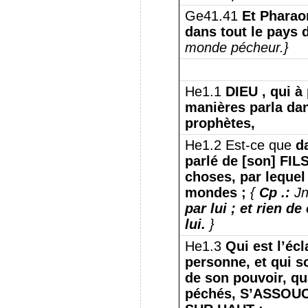
Ge41.41
Et Pharao
dans tout le pays 
monde pécheur.}
He1.1
DIEU , qui à
manières parla dan
prophètes,
He1.2 Est-ce que
d
parlé de [son] FILS
choses, par lequel
mondes ;
{
Cp .:
Jn
par lui ;
et rien de 
lui.
}
He1.3
Qui est l’écl
personne, et qui s
de son pouvoir, qu
péchés, S’ASSOU