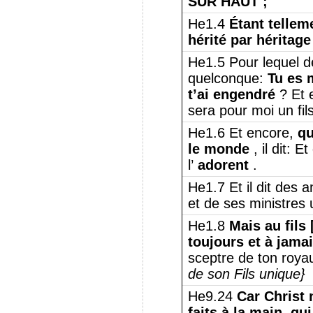
SUR HAUT ;
He1.4
Étant tellem
hérité par héritag
He1.5 Pour lequel d
quelconque:
Tu es m
t’ai engendré
? Et e
sera pour moi un fil
He1.6 Et encore,
q
le monde
, il dit: 
l’
adorent
.
He1.7 Et il dit des a
et de ses ministres
He1.8
Mais au fils 
toujours et à jama
sceptre de ton roy
de son Fils unique}
He9.24
Car Christ 
faits à la main, qui