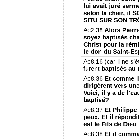
lui avait juré serme
selon la chair, i
SITU SUR SON TR
Ac2.38
Alors Pierr
soyez baptisés ch
Christ pour la rém
le don du Saint-Esp
Ac8.16 (car il ne s’é
furent
baptisés au
Ac8.36
Et comme il
dirigèrent vers une
Voici, il y a de l’ea
baptisé?
Ac8.37
Et Philippe 
peux.
Et il répondi
est le Fils de Dieu 
Ac8.38
Et il comma