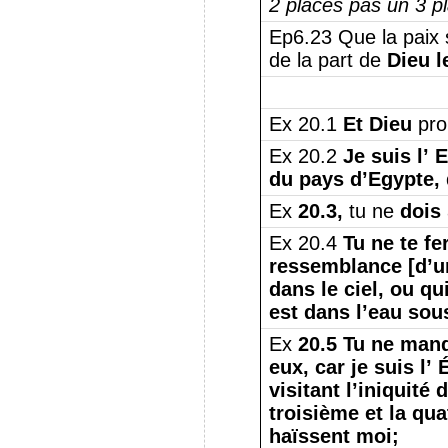
2 places pas un 3 p
Ep6.23 Que la paix s
de la part de
Dieu l
Ex 20.1
Et Dieu
pro
Ex 20.2
Je suis l’ E
du pays d’Egypte, 
Ex
20.3,
tu ne
dois
Ex 20.4
Tu ne te fe
ressemblance [d’un
dans le ciel, ou qu
est dans l’eau sous
Ex
20.5 Tu ne man
eux, car je suis l’ 
visitant l’iniquité
troisième et la qu
haïssent moi;