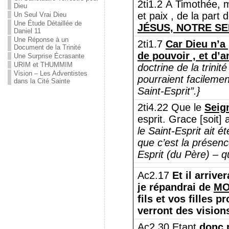
2ti1.2 À Timothée, m
Dieu
et paix , de la part 
Un Seul Vrai Dieu
Une Étude Détaillée de
JÉSUS, NOTRE S
Daniel 11
Une Réponse à un
2ti1.7
Car Dieu n’a 
Document de la Trinité
de pouvoir , et d’a
Une Surprise Écrasante
URIM et THUMMIM
doctrine de la trini
Vision – Les Adventistes
pourraient facilement
dans la Cité Sainte
Saint-Esprit”.}
2ti4.22 Que le
Seig
esprit. Grace [soit
le Saint-Esprit ait
que c’est la présen
Esprit (du Père) – qu
Ac2.17
Et il arrive
je répandrai de
M
fils et vos filles 
verront des visions
Ac2.30 Etant
donc 