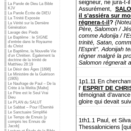
seigneur, ne jura-t-i
La Parole de Dieu La Bible
Assurément,
SALOM
KJV
La Parole Écrite de DIEU
il s’assiéra sur mo
La Trinité Exposée
régnera-t-il
?
{Notez
La Vérité sur la Dernière
Génération
Père, Salomon / Jés
Lavage des Pieds
comme Adonija / l’Es
Le Baptême : le SIGNE
trinité, Satan, com
d’entrée dans le Royaume
du Christ
l’Esprit”.
Adonijah te
Le Baptême, la Nouvelle Vie
régner malgré la pr
d’un Chrétien. Également la
doctrine de la trinité de
Salomon régnerait ap
Matthieu 28:19
Le Désir des Âges [1898]
Le Ministère de la Guérison
(1905)
1p1.11 En cherchant
Le Naufrage de Paul – De la
l’
ESPRIT DE CHRI
Crète à la Melita [Malte]
Le Père est le Seul Vrai
témoignait d’avance 
Dieu
gloire qui devait sui
Le PLAN du SALUT
Le Sabbat – Pour l’Éternité
Le Sanctuaire Simplifié
Le Temps de Ennuis [y
1th1.1 Paul, et Silv
compris les Ennuis de
Jacob]
Thessaloniciens [qui
Lecture et Étude de la Bible