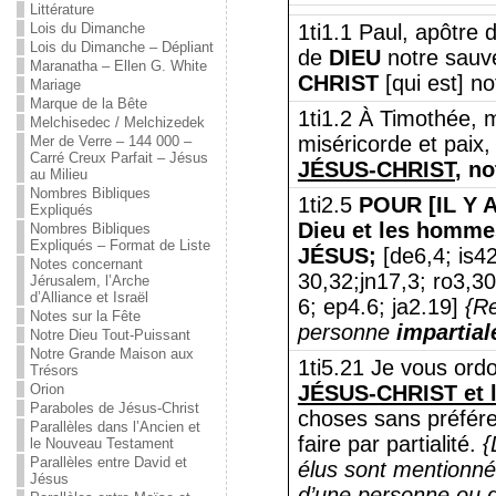
Littérature
Lois du Dimanche
1ti1.1 Paul, apôtre
Lois du Dimanche – Dépliant
de
DIEU
notre sauv
Maranatha – Ellen G. White
CHRIST
[qui est] no
Mariage
Marque de la Bête
1ti1.2 À Timothée, m
Melchisedec / Melchizedek
miséricorde et paix,
Mer de Verre – 144 000 –
Carré Creux Parfait – Jésus
JÉSUS-CHRIST
, n
au Milieu
Nombres Bibliques
1ti2.5
POUR [IL Y 
Expliqués
Dieu et les homme
Nombres Bibliques
Expliqués – Format de Liste
JÉSUS;
[de6,4; is4
Notes concernant
30,32;jn17,3; ro3,3
Jérusalem, l’Arche
d’Alliance et Israël
6; ep4.6; ja2.19]
{R
Notes sur la Fête
personne
impartial
Notre Dieu Tout-Puissant
Notre Grande Maison aux
1ti5.21 Je vous or
Trésors
Orion
JÉSUS-CHRIST et l
Paraboles de Jésus-Christ
choses sans préférer
Parallèles dans l’Ancien et
faire par partialité.
{
le Nouveau Testament
Parallèles entre David et
élus sont mentionné
Jésus
d’une personne ou d’