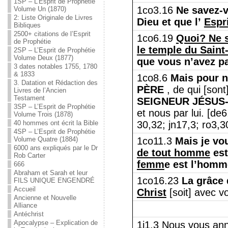
1SP – L’Esprit de Prophétie
1co3.16
Ne savez-v
Volume Un (1870)
2: Liste Originale de Livres
Dieu et que l’
Espr
Bibliques
2500+ citations de l’Esprit
1co6.19
Quoi?
Ne 
de Prophétie
le temple du Saint
2SP – L’Esprit de Prophétie
Volume Deux (1877)
que vous n’avez p
3 dates notables 1755, 1780
& 1833
1co8.6
Mais pour no
3. Datation et Rédaction des
PÈRE
, de qui [sont
Livres de l’Ancien
Testament
SEIGNEUR JÉSUS
3SP – L’Esprit de Prophétie
et nous par lui. [de
Volume Trois (1878)
40 hommes ont écrit la Bible
30,32; jn17,3; ro3,3
4SP – L’Esprit de Prophétie
Volume Quatre (1884)
1co11.3
Mais je vo
6000 ans expliqués par le Dr
de tout homme
est
Rob Carter
femm
e est l’homm
666
Abraham et Sarah et leur
1co16.23
La grâce
FILS UNIQUE ENGENDRÉ
Accueil
Christ
[soit] avec v
Ancienne et Nouvelle
Alliance
Antéchrist
Apocalypse – Explication de
1j1.3 Nous vous an