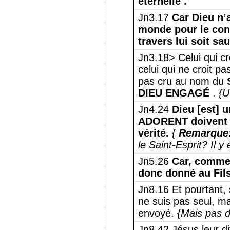
éternelle .
Jn3.17
Car Dieu n’
monde pour le co
travers lui soit sa
Jn3.18> Celui qui cr
celui qui ne croit p
pas cru au nom du
DIEU ENGAGÉ
.
{U
Jn4.24
Dieu [est] 
ADORENT doivent l’
vérité.
{
Remarque
le Saint-Esprit?
Il y
Jn5.26
Car, comme 
donc donné au Fils
Jn8.16 Et pourtant, 
ne suis pas seul, m
envoyé.
{Mais pas d
Jn8.42 Jésus leur di