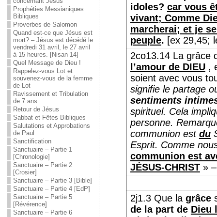
concernant Jésus
idoles?
car vous ê
Prophéties Messianiques
Bibliques
vivant;
Comme Dieu 
Proverbes de Salomon
marcherai;
et je s
Quand est-ce que Jésus est
peuple
.
[ex 29,45; l
mort? – Jésus est décédé le
vendredi 31 avril, le 27 avril
2co13.14 La grâce
à 15 heures. [Nisan 14]
Quel Message de Dieu !
l’amour de DIEU
, 
Rappelez-vous Lot et
soient avec vous to
souvenez-vous de la femme
de Lot
signifie le partage 
Ravissement et Tribulation
sentiments intime
de 7 ans
Retour de Jésus
spirituel.
Cela impliq
Sabbat et Fêtes Bibliques
personne.
Remarque
Salutations et Approbations
communion est
du
S
de Paul
Sanctification
Esprit.
Comme nous l
Sanctuaire – Partie 1
communion est ave
[Chronologie]
Sanctuaire – Partie 2
JÉSUS-CHRIST
»
–
[Crosier]
Sanctuaire – Partie 3 [Bible]
Sanctuaire – Partie 4 [EdP]
2j1.3 Que la
grâce
s
Sanctuaire – Partie 5
[Révérence]
de la part de
Dieu 
Sanctuaire – Partie 6