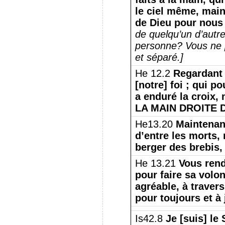
le ciel même, main
de Dieu pour nous 
de quelqu’un d’autr
personne?
Vous ne 
et séparé.]
He 12.2
Regardant 
[notre] foi ;
qui pou
a enduré la croix,
LA MAIN DROITE 
He13.20
Maintenant
d’entre les morts,
berger des brebis, 
He 13.21
Vous rend
pour faire sa volon
agréable, à traver
pour toujours et à
Is42.8
Je [suis] l