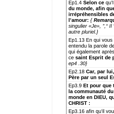
Ep1.4
Selon ce
qu’I
du monde, afin qu
irrépréhensibles d
l’amour:
{
Remarq
singulier «Je», ”,“ Il 
autre pluriel.}
Ep1.13 En qui vous a
entendu la parole de 
qui également après
ce
saint Esprit de
ep4 .30}
Ep2.18
Car, par lu
Père par un seul Es
Ep3.9
Et pour que 
la communauté du 
monde en DIEU, qu
CHRIST :
Ep3.16 afin qu’il vo