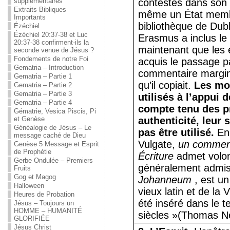
supplémentaires
contestés dans son t
Extraits Bibliques
même un État membr
Importants
bibliothèque de Dubl
Ézéchiel
Ézéchiel 20:37-38 et Luc
Erasmus a inclus le
20:37-38 confirment-ils la
maintenant que les é
seconde venue de Jésus ?
Fondements de notre Foi
acquis le passage pa
Gematria – Introduction
commentaire margina
Gematria – Partie 1
qu’il copiait.
Les mo
Gematria – Partie 2
Gematria – Partie 3
utilisés à l’appui d
Gematria – Partie 4
compte tenu des pr
Gématrie, Vesica Piscis, Pi
et Genèse
authenticité, leur 
Généalogie de Jésus – Le
pas être utilisé.
En 
message caché de Dieu
Vulgate,
un commenta
Genèse 5 Message et Esprit
de Prophétie
Écriture
admet volont
Gerbe Ondulée – Premiers
généralement admis
Fruits
Gog et Magog
Johanneum
, est un
Halloween
vieux latin et de la
Heures de Probation
été inséré dans le 
Jésus – Toujours un
HOMME – HUMANITÉ
siècles »(Thomas Ne
GLORIFIÉE
Jésus Christ