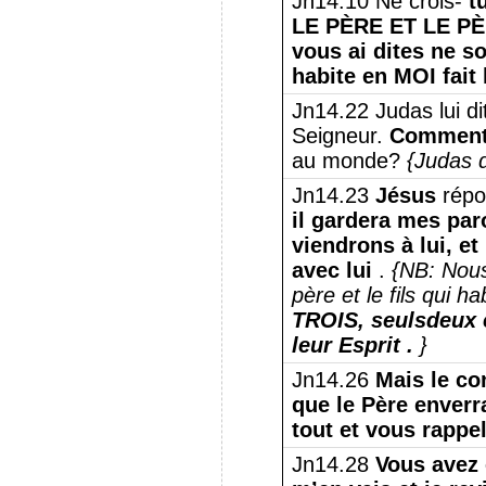
Jn14.10 Ne crois-
t
LE PÈRE ET LE PÈ
vous ai dites ne s
habite en MOI fait 
Jn14.22 Judas lui di
Seigneur.
Commen
au monde?
{Judas
Jn14.23
Jésus
répon
il gardera mes par
viendrons à lui, e
avec lui
.
{NB:
Nou
père et le fils qui
hab
TROIS, seuls
deux 
leur
Esprit
.
}
Jn14.26
Mais le con
que le Père enverr
tout et vous rappel
Jn14.28
Vous avez 