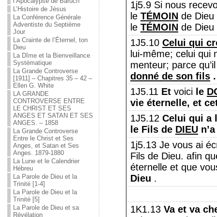
l’Apocalypse de Baruch
1j5.9 Si nous recev
L’Histoire de Jésus
le
TÉMOIN
de Dieu e
La Conférence Générale
Adventiste du Septième
le
TÉMOIN
de Dieu 
Jour
La Crainte de l’Éternel, ton
1J5.10
Celui qui c
Dieu
lui-même; celui qui 
La Dîme et la Bienveillance
Systématique
menteur; parce qu’il
La Grande Controverse
donné de son fils
.
[1911] – Chapitres 35 – 42 –
Ellen G. White
1J5.11
Et
voici
le
D
LA GRANDE
CONTROVERSE ENTRE
vie éternelle, et c
LE CHRIST ET SES
ANGES ET SATAN ET SES
1J5.12
Celui qui a 
ANGES. – 1858
le Fils de
DIEU
n’a 
La Grande Controverse
Entre le Christ et Ses
1j5.13 Je vous ai é
Anges, et Satan et Ses
Anges. 1879-1880
Fils de Dieu. afin q
La Lune et le Calendrier
éternelle et que vo
Hébreu
La Parole de Dieu et la
Dieu
.
Trinité [1-4]
La Parole de Dieu et la
Trinité [5]
La Parole de Dieu et sa
1K1.13
Va et va che
Révélation