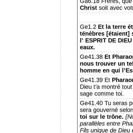
Ga6.18 Frères, que
Christ
soit avec vot
Ge1.2
Et la terre é
ténèbres [étaient] 
l’ ESPRIT DE DIEU 
eaux.
Ge41.38
Et Pharao
nous trouver un t
homme en qui l’Esp
Ge41.39 Et
Pharaon
Dieu t’a montré tout 
sage comme toi.
Ge41.40 Tu seras p
sera gouverné selon
toi sur le trône.
{N
parallèles entre Pha
Fils unique de Dieu e