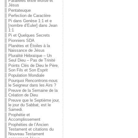
Parallèles entre Moïse et
Jésus
Pentateuque
Perfection de Caractère
Pi dans Genèse 1:1 et e
[nombre d’Euler] dans Jean
1:1
Pi et Quelques Secrets
Pionniers SDA
Planètes et Étoiles à la
Naissance de Jésus
Pluralité Hébraïque – Un
Seul Dieu – Pas de Trinité
Points Clés de Dieu le Père,
Son Fils et Son Esprit
Population Mondiale
Pourquoi Rencontrons-nous
le Seigneur dans les Airs ?
Preuve de la Semaine de la
Création de Dieu
Preuve que le Septième jour,
le jour du Sabbat, est le
Samedi.
Prophétie et
Accomplissement
Prophéties de l’Ancien
Testament et citations du
Nouveau Testament