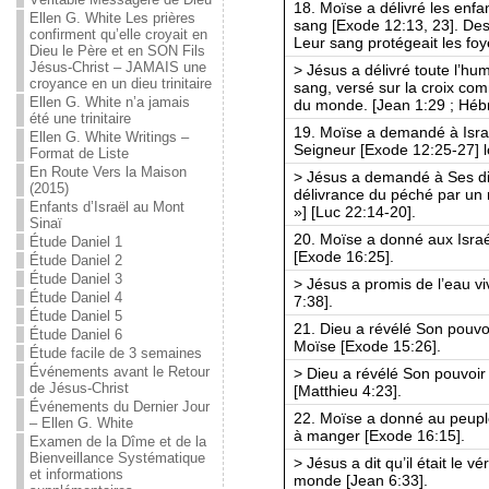
18. Moïse a délivré les enfan
Ellen G. White Les prières
sang [Exode 12:13, 23]. De
confirment qu’elle croyait en
Leur sang protégeait les fo
Dieu le Père et en SON Fils
Jésus-Christ – JAMAIS une
> Jésus a délivré toute l’h
croyance en un dieu trinitaire
sang, versé sur la croix co
Ellen G. White n’a jamais
du monde. [Jean 1:29 ; Hébr
été une trinitaire
19. Moïse a demandé à Israë
Ellen G. White Writings –
Seigneur [Exode 12:25-27] lo
Format de Liste
En Route Vers la Maison
> Jésus a demandé à Ses dis
(2015)
délivrance du péché par un 
Enfants d’Israël au Mont
»] [Luc 22:14-20].
Sinaï
20. Moïse a donné aux Israél
Étude Daniel 1
[Exode 16:25].
Étude Daniel 2
Étude Daniel 3
> Jésus a promis de l’eau vi
Étude Daniel 4
7:38].
Étude Daniel 5
21. Dieu a révélé Son pouvoi
Étude Daniel 6
Moïse [Exode 15:26].
Étude facile de 3 semaines
Événements avant le Retour
> Dieu a révélé Son pouvoir 
de Jésus-Christ
[Matthieu 4:23].
Événements du Dernier Jour
22. Moïse a donné au peuple
– Ellen G. White
à manger [Exode 16:15].
Examen de la Dîme et de la
Bienveillance Systématique
> Jésus a dit qu’il était le 
et informations
monde [Jean 6:33].