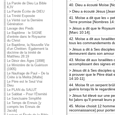
La Parole de Dieu La Bible
40. Dieu a écouté Moïse [N
KJV
> Dieu a écouté Jésus [Jean
La Parole Écrite de DIEU
La Trinité Exposée
41. Moïse a dit que les « pe
La Vérité sur la Dernière
Terre promise [Nombres 14:
Génération
> Jésus a dit que le Royaum
Lavage des Pieds
[Marc 10:14].
Le Baptême : le SIGNE
d’entrée dans le Royaume
42. Moïse a dit aux Israélit
du Christ
tous les commandements du
Le Baptême, la Nouvelle Vie
d’un Chrétien. Également la
> Jésus a dit à Ses discipl
doctrine de la trinité de
demeurent dans son amour 
Matthieu 28:19
43. Moïse dit aux Israélites
Le Désir des Âges [1898]
accomplissant des signes et
Le Ministère de la Guérison
(1905)
> Jésus dit à Ses disciples 
Le Naufrage de Paul – De la
à prouver que le Père était e
Crète à la Melita [Malte]
14:10-11].
Le Père est le Seul Vrai
44. Moïse fit un serpent brûl
Dieu
guéris lorsqu’ils le regardè
Le PLAN du SALUT
Le Sabbat – Pour l’Éternité
> Jésus fut élevé sur une pe
Le Sanctuaire Simplifié
foi [alors qu’Il prenait leurs
Le Temps de Ennuis [y
45. Moïse choisit 12 hommes
compris les Ennuis de
reconnaissance] pour porter
Jacob]
Lecture et Étude de la Bible