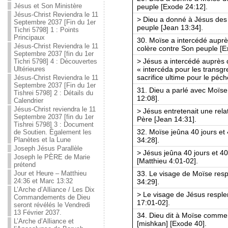
Jésus et Son Ministère
peuple [Exode 24:12].
Jésus-Christ Reviendra le 11
> Dieu a donné à Jésus de
Septembre 2037 [Fin du 1er
peuple [Jean 13:34].
Tichri 5798] 1 : Points
Principaux
30. Moïse a intercédé auprès
Jésus-Christ Reviendra le 11
colère contre Son peuple [E
Septembre 2037 [fin du 1er
> Jésus a intercédé auprès 
Tichri 5798] 4 : Découvertes
« intercéda pour les transgr
Ultérieures
sacrifice ultime pour le péc
Jésus-Christ Reviendra le 11
Septembre 2037 [Fin du 1er
31. Dieu a parlé avec Moïse
Tishrei 5798] 2 : Détails du
12:08].
Calendrier
Jésus-Christ reviendra le 11
> Jésus entretenait une rela
Septembre 2037 [fin du 1er
Père [Jean 14:31].
Tishrei 5798] 3 : Document
32. Moïse jeûna 40 jours et 4
de Soutien. Également les
34:28].
Planètes et la Lune
Joseph Jésus Parallèle
> Jésus jeûna 40 jours et 40
Joseph le PÈRE de Marie
[Matthieu 4:01-02].
prétend
33. Le visage de Moïse respl
Jour et Heure – Matthieu
24:36 et Marc 13:32
34:29].
L’Arche d’Alliance / Les Dix
> Le visage de Jésus resplen
Commandements de Dieu
17:01-02].
seront révélés le Vendredi
13 Février 2037.
34. Dieu dit à Moïse commen
L’Arche d’Alliance et
[mishkan] [Exode 40].