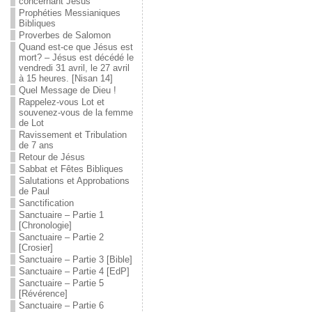
concernant Jésus
Prophéties Messianiques
Bibliques
Proverbes de Salomon
Quand est-ce que Jésus est
mort? – Jésus est décédé le
vendredi 31 avril, le 27 avril
à 15 heures. [Nisan 14]
Quel Message de Dieu !
Rappelez-vous Lot et
souvenez-vous de la femme
de Lot
Ravissement et Tribulation
de 7 ans
Retour de Jésus
Sabbat et Fêtes Bibliques
Salutations et Approbations
de Paul
Sanctification
Sanctuaire – Partie 1
[Chronologie]
Sanctuaire – Partie 2
[Crosier]
Sanctuaire – Partie 3 [Bible]
Sanctuaire – Partie 4 [EdP]
Sanctuaire – Partie 5
[Révérence]
Sanctuaire – Partie 6