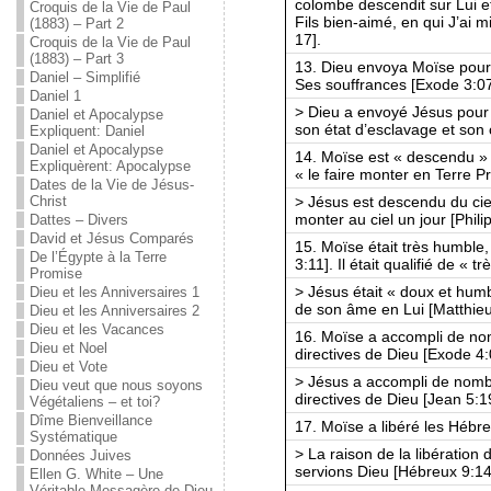
colombe descendit sur Lui et 
Croquis de la Vie de Paul
Fils bien-aimé, en qui J’ai m
(1883) – Part 2
17].
Croquis de la Vie de Paul
(1883) – Part 3
13. Dieu envoya Moïse pour d
Daniel – Simplifié
Ses souffrances [Exode 3:07
Daniel 1
> Dieu a envoyé Jésus pour d
Daniel et Apocalypse
son état d’esclavage et son 
Expliquent: Daniel
Daniel et Apocalypse
14. Moïse est « descendu » 
Expliquèrent: Apocalypse
« le faire monter en Terre P
Dates de la Vie de Jésus-
> Jésus est descendu du ciel
Christ
monter au ciel un jour [Phili
Dattes – Divers
David et Jésus Comparés
15. Moïse était très humble
De l’Égypte à la Terre
3:11]. Il était qualifié de «
Promise
> Jésus était « doux et hum
Dieu et les Anniversaires 1
de son âme en Lui [Matthieu
Dieu et les Anniversaires 2
Dieu et les Vacances
16. Moïse a accompli de nom
Dieu et Noel
directives de Dieu [Exode 4:
Dieu et Vote
> Jésus a accompli de nombr
Dieu veut que nous soyons
directives de Dieu [Jean 5:1
Végétaliens – et toi?
Dîme Bienveillance
17. Moïse a libéré les Hébre
Systématique
> La raison de la libération
Données Juives
servions Dieu [Hébreux 9:14 
Ellen G. White – Une
Véritable Messagère de Dieu