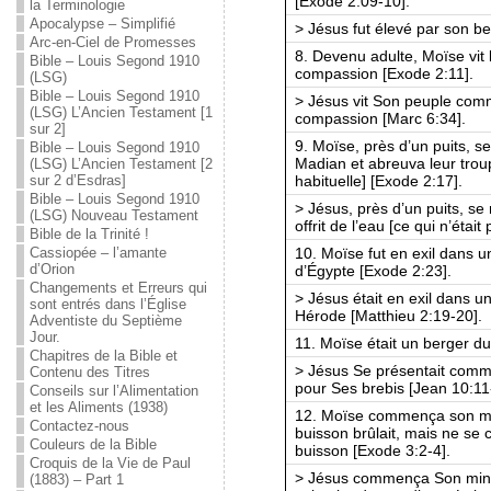
[Exode 2:09-10].
la Terminologie
Apocalypse – Simplifié
> Jésus fut élevé par son b
Arc-en-Ciel de Promesses
8. Devenu adulte, Moïse vit 
Bible – Louis Segond 1910
compassion [Exode 2:11].
(LSG)
Bible – Louis Segond 1910
> Jésus vit Son peuple com
(LSG) L’Ancien Testament [1
compassion [Marc 6:34].
sur 2]
9. Moïse, près d’un puits, s
Bible – Louis Segond 1910
Madian et abreuva leur trou
(LSG) L’Ancien Testament [2
habituelle] [Exode 2:17].
sur 2 d’Esdras]
Bible – Louis Segond 1910
> Jésus, près d’un puits, se
(LSG) Nouveau Testament
offrit de l’eau [ce qui n’étai
Bible de la Trinité !
10. Moïse fut en exil dans u
Cassiopée – l’amante
d’Orion
d’Égypte [Exode 2:23].
Changements et Erreurs qui
> Jésus était en exil dans u
sont entrés dans l’Église
Hérode [Matthieu 2:19-20].
Adventiste du Septième
Jour.
11. Moïse était un berger d
Chapitres de la Bible et
> Jésus Se présentait comm
Contenu des Titres
pour Ses brebis [Jean 10:11
Conseils sur l’Alimentation
et les Aliments (1938)
12. Moïse commença son min
Contactez-nous
buisson brûlait, mais ne se 
Couleurs de la Bible
buisson [Exode 3:2-4].
Croquis de la Vie de Paul
> Jésus commença Son minis
(1883) – Part 1