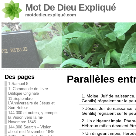
Mot De Dieu Expliqué
motdedieuexpliqué.com
Des pages
Parallèles ent
1 Samuel 8
1: Commande de Livre
Biblique Originale
1. Moïse, Juif de naissance,
11 Septembre –
Gentils] régnaient sur le peu
L’Anniversaire de Jésus et
Son Retour
> Jésus, Juif de naissance, 
144 000 et autres, y compris
Gentils] régnaient sur le peu
la Vision vers la mi-
2. Un dirigeant impie, Phar
Novembre 1845
Hébreux mâles devaient être
144,000 Search – Vision
about mid November 1845
> Un dirigeant impie, Hérod