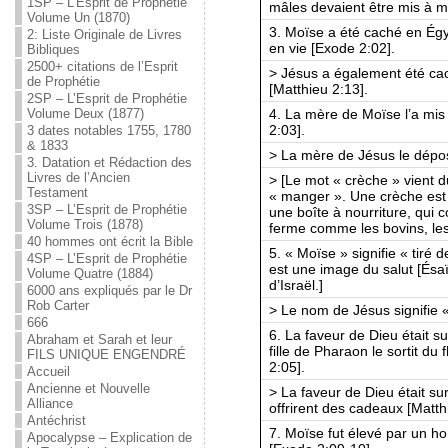
1SP – L’Esprit de Prophétie
mâles devaient être mis à mo
Volume Un (1870)
3. Moïse a été caché en Égy
2: Liste Originale de Livres
en vie [Exode 2:02].
Bibliques
2500+ citations de l’Esprit
> Jésus a également été cac
de Prophétie
[Matthieu 2:13].
2SP – L’Esprit de Prophétie
4. La mère de Moïse l’a mis
Volume Deux (1877)
2:03].
3 dates notables 1755, 1780
& 1833
> La mère de Jésus le dép
3. Datation et Rédaction des
Livres de l’Ancien
> [Le mot « crèche » vient d
Testament
« manger ». Une crèche est
3SP – L’Esprit de Prophétie
une boîte à nourriture, qui 
Volume Trois (1878)
ferme comme les bovins, les
40 hommes ont écrit la Bible
5. « Moïse » signifie « tiré d
4SP – L’Esprit de Prophétie
est une image du salut [Ésaï
Volume Quatre (1884)
d’Israël.]
6000 ans expliqués par le Dr
Rob Carter
> Le nom de Jésus signifie «
666
6. La faveur de Dieu était su
Abraham et Sarah et leur
fille de Pharaon le sortit du
FILS UNIQUE ENGENDRÉ
2:05].
Accueil
Ancienne et Nouvelle
> La faveur de Dieu était su
Alliance
offrirent des cadeaux [Matth
Antéchrist
7. Moïse fut élevé par un h
Apocalypse – Explication de