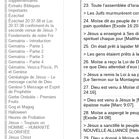
supplémentaires
23. Toute l’assemblée d’Isr
Extraits Bibliques
Importants
> Les Juifs murmurèrent con
Ézéchiel
24. Moïse dit au peuple de
Ézéchiel 20:37-38 et Luc
pain quotidien [Exode 16:20
20:37-38 confirment-ils la
seconde venue de Jésus ?
> Jésus a enseigné à Ses di
Fondements de notre Foi
spirituel chaque jour [Matthi
Gematria – Introduction
25. On était prêt à lapider 
Gematria – Partie 1
Gematria – Partie 2
> Les gens étaient prêts à l
Gematria – Partie 3
26. Moïse a reçu la Loi de 
Gematria – Partie 4
ce que Dieu attendait d’eux 
Gématrie, Vesica Piscis, Pi
et Genèse
> Jésus a remis la Loi à sa
Généalogie de Jésus – Le
[Le Sermon sur la Montagne
message caché de Dieu
27. Dieu est venu à Moïse 
Genèse 5 Message et Esprit
de Prophétie
24:16].
Gerbe Ondulée – Premiers
> Dieu est venu à Jésus le [
Fruits
épaisse nuée [Marc 9:07].
Gog et Magog
Halloween
28. Moïse a aspergé le peup
[Exode 24:08].
Heures de Probation
Jésus – Toujours un
> Jésus a sanctifié le peupl
HOMME – HUMANITÉ
NOUVELLE ALLIANCE [Hébr
GLORIFIÉE
Jésus Christ
29. Dieu a donné à Moïse 