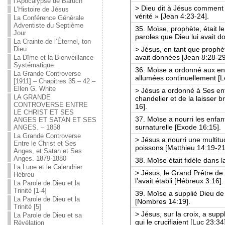
l’Apocalypse de Baruch
> Dieu dit à Jésus comment i
L’Histoire de Jésus
vérité » [Jean 4:23-24].
La Conférence Générale
Adventiste du Septième
35. Moïse, prophète, était le
Jour
paroles que Dieu lui avait 
La Crainte de l’Éternel, ton
> Jésus, en tant que prophè
Dieu
avait données [Jean 8:28-29
La Dîme et la Bienveillance
Systématique
36. Moïse a ordonné aux enf
La Grande Controverse
allumées continuellement [Lé
[1911] – Chapitres 35 – 42 –
Ellen G. White
> Jésus a ordonné à Ses enf
LA GRANDE
chandelier et de la laisser 
CONTROVERSE ENTRE
16].
LE CHRIST ET SES
37. Moïse a nourri les enfan
ANGES ET SATAN ET SES
surnaturelle [Exode 16:15].
ANGES. – 1858
La Grande Controverse
> Jésus a nourri une multitu
Entre le Christ et Ses
poissons [Matthieu 14:19-21
Anges, et Satan et Ses
Anges. 1879-1880
38. Moïse était fidèle dans
La Lune et le Calendrier
> Jésus, le Grand Prêtre de n
Hébreu
l’avait établi [Hébreux 3:16].
La Parole de Dieu et la
Trinité [1-4]
39. Moïse a supplié Dieu de
La Parole de Dieu et la
[Nombres 14:19].
Trinité [5]
> Jésus, sur la croix, a supp
La Parole de Dieu et sa
qui le crucifiaient [Luc 23:34
Révélation