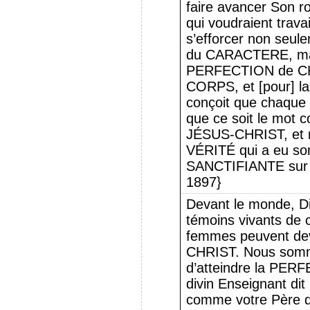
faire avancer Son 
qui voudraient trav
s’efforcer non seu
du CARACTERE, mai
PERFECTION de 
CORPS, et [pour] l
conçoit que chaque
que ce soit le mot 
JÉSUS-CHRIST, et 
VÉRITÉ qui a eu s
SANCTIFIANTE sur n
1897}
Devant le monde, 
témoins vivants de 
femmes peuvent de
CHRIST. Nous somme
d’atteindre la PE
divin Enseignant dit
comme votre Père qu