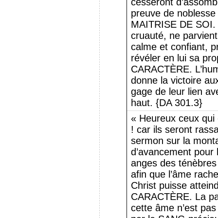
cesseront d’assombri
preuve de noblesse 
MAITRISE DE SOI. Ce
cruauté, ne parvient
calme et confiant, p
révéler en lui sa 
CARACTÈRE. L’humili
donne la victoire aux
gage de leur lien av
haut. {DA 301.3}
« Heureux ceux qui o
! car ils seront rass
sermon sur la monta
d’avancement pour l
anges des ténèbres d
afin que l’âme rachet
Christ puisse atte
CARACTÈRE. La parol
cette âme n’est pas 