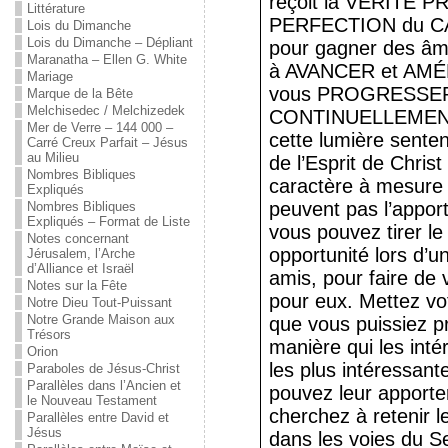
reçoit la VÉRITÉ P
Littérature
PERFECTION du CA
Lois du Dimanche
Lois du Dimanche – Dépliant
pour gagner des âm
Maranatha – Ellen G. White
à AVANCER et AMÉLI
Mariage
vous PROGRESSE
Marque de la Bête
Melchisedec / Melchizedek
CONTINUELLEMENT ;
Mer de Verre – 144 000 –
cette lumière senten
Carré Creux Parfait – Jésus
au Milieu
de l’Esprit de Christ
Nombres Bibliques
caractère à mesure q
Expliqués
peuvent pas l’apport
Nombres Bibliques
Expliqués – Format de Liste
vous pouvez tirer le
Notes concernant
opportunité lors d’
Jérusalem, l’Arche
d’Alliance et Israël
amis, pour faire de
Notes sur la Fête
pour eux. Mettez vot
Notre Dieu Tout-Puissant
Notre Grande Maison aux
que vous puissiez pr
Trésors
manière qui les inté
Orion
les plus intéressant
Paraboles de Jésus-Christ
Parallèles dans l’Ancien et
pouvez leur apporter,
le Nouveau Testament
cherchez à retenir le
Parallèles entre David et
Jésus
dans les voies du Se