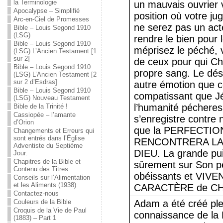
la Terminologie
un mauvais ouvrier 
Apocalypse – Simplifié
position où votre j
Arc-en-Ciel de Promesses
ne serez pas un act
Bible – Louis Segond 1910
(LSG)
rendre le bien pour 
Bible – Louis Segond 1910
méprisez le péché, 
(LSG) L’Ancien Testament [1
sur 2]
de ceux pour qui Chr
Bible – Louis Segond 1910
propre sang. Le dés
(LSG) L’Ancien Testament [2
sur 2 d’Esdras]
autre émotion que ce
Bible – Louis Segond 1910
compatissant que J
(LSG) Nouveau Testament
l’humanité pécheres
Bible de la Trinité !
Cassiopée – l’amante
s’enregistre contre 
d’Orion
que la PERFECTIO
Changements et Erreurs qui
sont entrés dans l’Église
RENCONTRERA LA 
Adventiste du Septième
DIEU. La grande pu
Jour.
Chapitres de la Bible et
sûrement sur Son pe
Contenu des Titres
obéissants et VIV
Conseils sur l’Alimentation
et les Aliments (1938)
CARACTÈRE de CHR
Contactez-nous
Couleurs de la Bible
Adam a été créé ple
Croquis de la Vie de Paul
connaissance de la
(1883) – Part 1