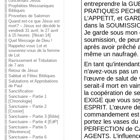
concernant Jésus
entreprendre la 
Prophéties Messianiques
PRATIQUES PECH
Bibliques
Proverbes de Salomon
L’APPETIT, et GA
Quand est-ce que Jésus est
dans la SOUMISSION
mort? – Jésus est décédé le
vendredi 31 avril, le 27 avril
Je garde sous mon c
à 15 heures. [Nisan 14]
soumission, de peu
Quel Message de Dieu !
Rappelez-vous Lot et
après avoir prêché a
souvenez-vous de la femme
même un naufragé. {
de Lot
Ravissement et Tribulation
En tant qu’intendant
de 7 ans
n’avez-vous pas un 
Retour de Jésus
Sabbat et Fêtes Bibliques
l’œuvre de salut de
Salutations et Approbations
serait-il mort en vai
de Paul
Sanctification
la coopération de s
Sanctuaire – Partie 1
EXIGE que vous soy
[Chronologie]
ESPRIT. L’œuvre de 
Sanctuaire – Partie 2
[Crosier]
commandement est :
Sanctuaire – Partie 3 [Bible]
portez les vases du 
Sanctuaire – Partie 4 [EdP]
Sanctuaire – Partie 5
PERFECTION de C
[Révérence]
AGENTS. L’influenc
Sanctuaire – Partie 6