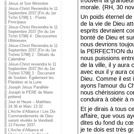
trouvent la grandeur i
Jésus et Son Ministère
morale. {RH, 30 no
Jésus-Christ Reviendra le 11
Septembre 2037 [Fin du 1er
Un poids éternel de 
Tichri 5798] 1 : Points
Principaux
de la vie de Dieu at
Jésus-Christ Reviendra le 11
esprits devraient co
Septembre 2037 [fin du 1er
Tichri 5798] 4 : Découvertes
bonté de Dieu et sur 
Ultérieures
nous devrions toujou
Jésus-Christ Reviendra le 11
Septembre 2037 [Fin du 1er
la PERFECTION du 
Tishrei 5798] 2 : Détails du
nous puissions entre
Calendrier
de la ville, il y aur
Jésus-Christ reviendra le 11
Septembre 2037 [fin du 1er
avec eux il y aura c
Tishrei 5798] 3 : Document
de Soutien. Également les
Dieu. Comme il est 
Planètes et la Lune
ayons l’amour du Ch
Joseph Jésus Parallèle
nous chérissions co
Joseph le PÈRE de Marie
prétend
conduira à obéir à 
Jour et Heure – Matthieu
24:36 et Marc 13:32
Et je dirais à tous c
L’Arche d’Alliance / Les Dix
affaire, que vous a
Commandements de Dieu
seront révélés le Vendredi
dites du fond du cœu
13 Février 2037.
je te dois est très 
L’Arche d’Alliance et