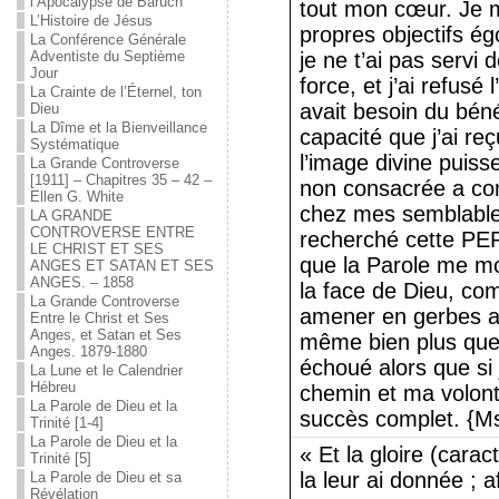
l’Apocalypse de Baruch
tout mon cœur. Je m
L’Histoire de Jésus
propres objectifs ég
La Conférence Générale
Adventiste du Septième
je ne t’ai pas servi 
Jour
force, et j’ai refusé
La Crainte de l’Éternel, ton
avait besoin du bén
Dieu
La Dîme et la Bienveillance
capacité que j’ai re
Systématique
l’image divine puiss
La Grande Controverse
[1911] – Chapitres 35 – 42 –
non consacrée a con
Ellen G. White
chez mes semblables
LA GRANDE
CONTROVERSE ENTRE
recherché cette 
LE CHRIST ET SES
que la Parole me mon
ANGES ET SATAN ET SES
ANGES. – 1858
la face de Dieu, co
La Grande Controverse
amener en gerbes au
Entre le Christ et Ses
Anges, et Satan et Ses
même bien plus que j
Anges. 1879-1880
échoué alors que si
La Lune et le Calendrier
Hébreu
chemin et ma volonté
La Parole de Dieu et la
succès complet. {M
Trinité [1-4]
La Parole de Dieu et la
« Et la gloire (cara
Trinité [5]
la leur ai donnée ; 
La Parole de Dieu et sa
Révélation