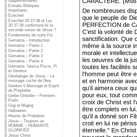
CARACTERE. {Ms61
supplémentaires
Extraits Bibliques
De nombreuses dispo
Importants
Ézéchiel
que le peuple de D
Ézéchiel 20:37-38 et Luc
PERFECTION de CAR
20:37-38 confirment-ils la
seconde venue de Jésus ?
C’est la volonté de
Fondements de notre Foi
sanctification. Que 
Gematria – Introduction
même à la source in
Gematria – Partie 1
Gematria – Partie 2
morale et intellectue
Gematria – Partie 3
les oeuvres de la jus
Gematria – Partie 4
toutes les facilités 
Gématrie, Vesica Piscis, Pi
et Genèse
l’homme peut être 
Généalogie de Jésus – Le
et en harmonie avec
message caché de Dieu
Genèse 5 Message et Esprit
qu’il aimera ceux qu
de Prophétie
pour eux, tout comm
Gerbe Ondulée – Premiers
Fruits
croix de Christ est
Gog et Magog
être complets en lui
Halloween
qu’il a donné son Fi
Heures de Probation
Jésus – Toujours un
croit en lui ne périss
HOMME – HUMANITÉ
éternelle.” En Christ
GLORIFIÉE
Jésus Christ