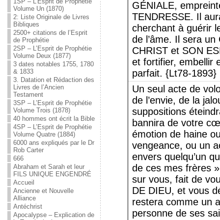
1SP – L’Esprit de Prophétie
GÉNIALE, emprein
Volume Un (1870)
TENDRESSE. Il aura 
2: Liste Originale de Livres
Bibliques
cherchant à guérir l
2500+ citations de l’Esprit
de l’âme. Il sera 
de Prophétie
2SP – L’Esprit de Prophétie
CHRIST et SON ESP
Volume Deux (1877)
et fortifier, embell
3 dates notables 1755, 1780
& 1833
parfait. {Lt78-1893}
3. Datation et Rédaction des
Livres de l’Ancien
Un seul acte de vol
Testament
de l’envie, de la ja
3SP – L’Esprit de Prophétie
suppositions éteind
Volume Trois (1878)
40 hommes ont écrit la Bible
bannira de votre cœ
4SP – L’Esprit de Prophétie
émotion de haine o
Volume Quatre (1884)
6000 ans expliqués par le Dr
vengeance, ou un a
Rob Carter
envers quelqu’un qu
666
de ces mes frères »
Abraham et Sarah et leur
FILS UNIQUE ENGENDRÉ
sur vous, fait de vo
Accueil
DE DIEU, et vous dét
Ancienne et Nouvelle
Alliance
restera comme un ac
Antéchrist
personne de ses sa
Apocalypse – Explication de