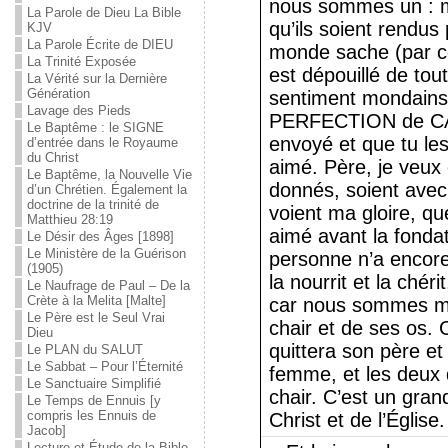
nous sommes un : mo
La Parole de Dieu La Bible
qu’ils soient rendus 
KJV
La Parole Écrite de DIEU
monde sache (par cet
La Trinité Exposée
est dépouillé de tout
La Vérité sur la Dernière
Génération
sentiment mondains,
Lavage des Pieds
PERFECTION de CA
Le Baptême : le SIGNE
envoyé et que tu l
d’entrée dans le Royaume
du Christ
aimé. Père, je veux
Le Baptême, la Nouvelle Vie
donnés, soient avec m
d’un Chrétien. Également la
doctrine de la trinité de
voient ma gloire, q
Matthieu 28:19
aimé avant la fonda
Le Désir des Âges [1898]
Le Ministère de la Guérison
personne n’a encore 
(1905)
la nourrit et la chér
Le Naufrage de Paul – De la
Crète à la Melita [Malte]
car nous sommes m
Le Père est le Seul Vrai
chair et de ses os.
Dieu
quittera son père et
Le PLAN du SALUT
Le Sabbat – Pour l’Éternité
femme, et les deux 
Le Sanctuaire Simplifié
chair. C’est un gran
Le Temps de Ennuis [y
compris les Ennuis de
Christ et de l’Églis
Jacob]
Lecture et Étude de la Bible