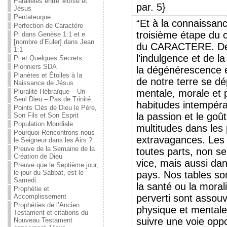
Parallèles entre Moïse et
par. 5}
Jésus
Pentateuque
“Et à la connaissanc
Perfection de Caractère
troisième étape du
Pi dans Genèse 1:1 et e
[nombre d’Euler] dans Jean
du CARACTERE. De t
1:1
l’indulgence et de la 
Pi et Quelques Secrets
Pionniers SDA
la dégénérescence et
Planètes et Étoiles à la
de notre terre se d
Naissance de Jésus
Pluralité Hébraïque – Un
mentale, morale et 
Seul Dieu – Pas de Trinité
habitudes intempéran
Points Clés de Dieu le Père,
la passion et le goût
Son Fils et Son Esprit
Population Mondiale
multitudes dans les
Pourquoi Rencontrons-nous
extravagances. Les 
le Seigneur dans les Airs ?
Preuve de la Semaine de la
toutes parts, non s
Création de Dieu
vice, mais aussi dan
Preuve que le Septième jour,
le jour du Sabbat, est le
pays. Nos tables so
Samedi.
la santé ou la morali
Prophétie et
Accomplissement
perverti sont assouv
Prophéties de l’Ancien
physique et mentale
Testament et citations du
suivre une voie opp
Nouveau Testament