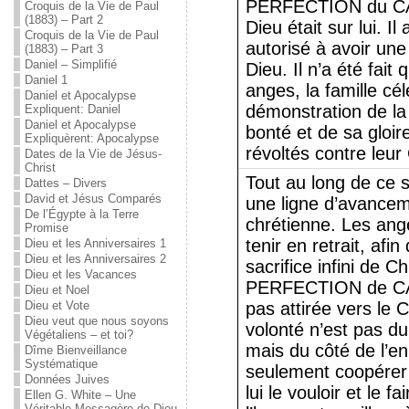
PERFECTION du CA
Croquis de la Vie de Paul
(1883) – Part 2
Dieu était sur lui. Il
Croquis de la Vie de Paul
autorisé à avoir un
(1883) – Part 3
Daniel – Simplifié
Dieu. Il n’a été fait
Daniel 1
anges, la famille céle
Daniel et Apocalypse
démonstration de la
Expliquent: Daniel
Daniel et Apocalypse
bonté et de sa gloi
Expliquèrent: Apocalypse
révoltés contre leu
Dates de la Vie de Jésus-
Christ
Tout au long de ce 
Dattes – Divers
David et Jésus Comparés
une ligne d’avancem
De l’Égypte à la Terre
chrétienne. Les ang
Promise
tenir en retrait, afi
Dieu et les Anniversaires 1
Dieu et les Anniversaires 2
sacrifice infini de Ch
Dieu et les Vacances
PERFECTION de CA
Dieu et Noel
Dieu et Vote
pas attirée vers le C
Dieu veut que nous soyons
volonté n’est pas du
Végétaliens – et toi?
mais du côté de l’e
Dîme Bienveillance
Systématique
seulement coopérer 
Données Juives
lui le vouloir et le f
Ellen G. White – Une
Véritable Messagère de Dieu