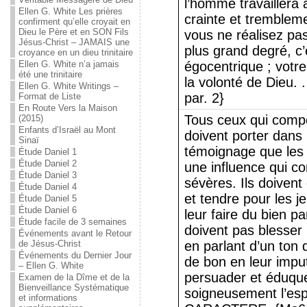
l’homme travaillera 
Ellen G. White Les prières
crainte et trembleme
confirment qu’elle croyait en
Dieu le Père et en SON Fils
vous ne réalisez pas
Jésus-Christ – JAMAIS une
plus grand degré, c
croyance en un dieu trinitaire
Ellen G. White n’a jamais
égocentrique ; votre
été une trinitaire
la volonté de Dieu. .
Ellen G. White Writings –
par. 2}
Format de Liste
En Route Vers la Maison
Tous ceux qui compo
(2015)
Enfants d’Israël au Mont
doivent porter dans l
Sinaï
témoignage que les v
Étude Daniel 1
Étude Daniel 2
une influence qui co
Étude Daniel 3
sévères. Ils doivent
Étude Daniel 4
et tendre pour les j
Étude Daniel 5
Étude Daniel 6
leur faire du bien pa
Étude facile de 3 semaines
doivent pas blesser
Événements avant le Retour
de Jésus-Christ
en parlant d’un ton d
Événements du Dernier Jour
de bon en leur imput
– Ellen G. White
persuader et éduque
Examen de la Dîme et de la
Bienveillance Systématique
soigneusement l’es
et informations