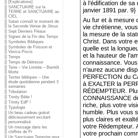
[Explications]
à l’édification de sa
SANCTUAIRE sur la
janvier 1891 par. 9}
TERRE et SANCTUAIRE au
CIEL
Au fur et à mesure 
Satan connaît le moment de
la Seconde Venue de Jésus
vie chrétienne, vou
Sept Derniers Fléaux
la mesure de la stat
Signes de la Fin des Temps
Christ. Dans votre 
Symboles Bibliques
Symboles de Poisson et
quelle est la longueu
Vesica Piscis
et la hauteur de l’a
Temps
connaissance. Vous 
Temps de Détresse
Terre – Vie Limitée – Bientôt
n’aurez aucune dispo
Morte
PERFECTION du CA
Textes bibliques – Une
étude quotidienne pendant 3
à EXALTER la PERF
semaines
RÉDEMPTEUR. Plus 
Tribulation
Trinity Bible !
CONNAISSANCE de 
Trinity EdP !
riche, plus votre v
Typologie
humble. Plus vous s
Un beau cadeau gratuit
délicieusement excitant
plus claires et exal
personnalisé
votre Rédempteur. 
Un message dans les
chiffres de Pi
votre prochain com
Un Sanctuaire Terrestre pour