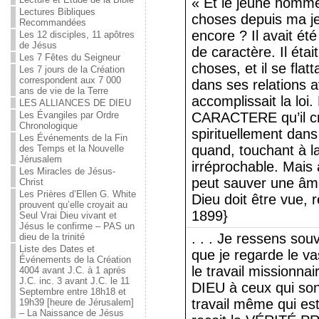
« Et le jeune homme 
Lectures Bibliques
choses depuis ma j
Recommandées
encore ? Il avait été
Les 12 disciples, 11 apôtres
de Jésus
de caractère. Il éta
Les 7 Fêtes du Seigneur
choses, et il se flatt
Les 7 jours de la Création
correspondent aux 7 000
dans ses relations a
ans de vie de la Terre
accomplissait la l
LES ALLIANCES DE DIEU
Les Évangiles par Ordre
CARACTERE qu’il cro
Chronologique
spirituellement dan
Les Événements de la Fin
quand, touchant à la l
des Temps et la Nouvelle
Jérusalem
irréprochable. Mai
Les Miracles de Jésus-
peut sauver une âm
Christ
Les Prières d’Ellen G. White
Dieu doit être vue, 
prouvent qu’elle croyait au
1899}
Seul Vrai Dieu vivant et
Jésus le confirme – PAS un
. . . Je ressens souv
dieu de la trinité
Liste des Dates et
que je regarde le va
Événements de la Création
le travail missionna
4004 avant J.C. à 1 aprés
J.C. inc. 3 avant J.C. le 11
DIEU à ceux qui son
Septembre entre 18h18 et
travail même qui es
19h39 [heure de Jérusalem]
– La Naissance de Jésus