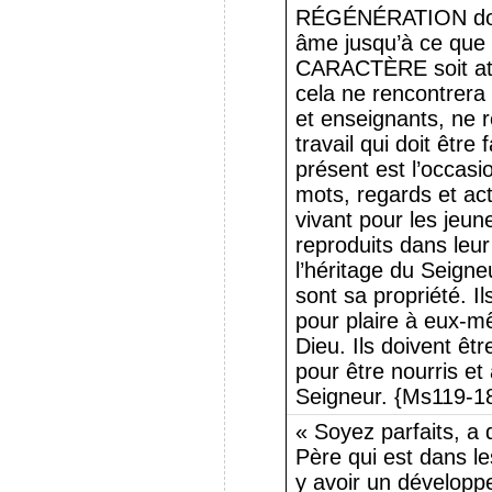
RÉGÉNÉRATION doit
âme jusqu’à ce qu
CARACTÈRE soit att
cela ne rencontrera
et enseignants, ne r
travail qui doit être
présent est l’occas
mots, regards et ac
vivant pour les jeun
reproduits dans leur
l’héritage du Seigneu
sont sa propriété. I
pour plaire à eux-m
Dieu. Ils doivent êt
pour être nourris et 
Seigneur. {Ms119-1
« Soyez parfaits, a 
Père qui est dans les
y avoir un dévelop