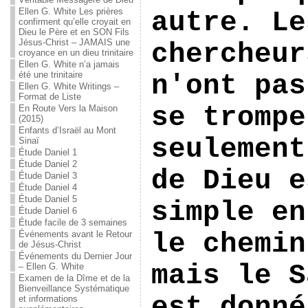
Ellen G. White Les prières
autre. Le
confirment qu’elle croyait en
Dieu le Père et en SON Fils
Jésus-Christ – JAMAIS une
chercheur
croyance en un dieu trinitaire
Ellen G. White n’a jamais
été une trinitaire
n'ont pas
Ellen G. White Writings –
Format de Liste
se trompe
En Route Vers la Maison
(2015)
Enfants d’Israël au Mont
seulement
Sinaï
Étude Daniel 1
Étude Daniel 2
de Dieu e
Étude Daniel 3
Étude Daniel 4
Étude Daniel 5
simple en
Étude Daniel 6
Étude facile de 3 semaines
le chemin
Événements avant le Retour
de Jésus-Christ
Événements du Dernier Jour
mais le S
– Ellen G. White
Examen de la Dîme et de la
Bienveillance Systématique
est donné
et informations