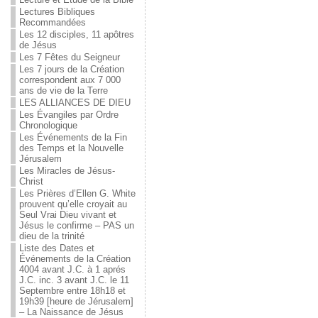
Lectures Bibliques
Recommandées
Les 12 disciples, 11 apôtres
de Jésus
Les 7 Fêtes du Seigneur
Les 7 jours de la Création
correspondent aux 7 000
ans de vie de la Terre
LES ALLIANCES DE DIEU
Les Évangiles par Ordre
Chronologique
Les Événements de la Fin
des Temps et la Nouvelle
Jérusalem
Les Miracles de Jésus-
Christ
Les Prières d’Ellen G. White
prouvent qu’elle croyait au
Seul Vrai Dieu vivant et
Jésus le confirme – PAS un
dieu de la trinité
Liste des Dates et
Événements de la Création
4004 avant J.C. à 1 aprés
J.C. inc. 3 avant J.C. le 11
Septembre entre 18h18 et
19h39 [heure de Jérusalem]
– La Naissance de Jésus