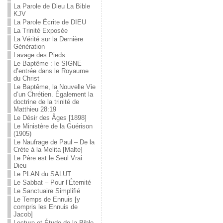
La Parole de Dieu La Bible
KJV
La Parole Écrite de DIEU
La Trinité Exposée
La Vérité sur la Dernière
Génération
Lavage des Pieds
Le Baptême : le SIGNE
d’entrée dans le Royaume
du Christ
Le Baptême, la Nouvelle Vie
d’un Chrétien. Également la
doctrine de la trinité de
Matthieu 28:19
Le Désir des Âges [1898]
Le Ministère de la Guérison
(1905)
Le Naufrage de Paul – De la
Crète à la Melita [Malte]
Le Père est le Seul Vrai
Dieu
Le PLAN du SALUT
Le Sabbat – Pour l’Éternité
Le Sanctuaire Simplifié
Le Temps de Ennuis [y
compris les Ennuis de
Jacob]
Lecture et Étude de la Bible