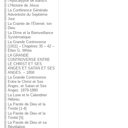
l’Apocalypse de Baruch
L’Histoire de Jésus
La Conférence Générale
Adventiste du Septième
Jour
La Crainte de l’Éternel, ton
Dieu
La Dîme et la Bienveillance
Systématique
La Grande Controverse
[1911] – Chapitres 35 – 42 –
Ellen G. White
LA GRANDE
CONTROVERSE ENTRE
LE CHRIST ET SES
ANGES ET SATAN ET SES
ANGES. – 1858
La Grande Controverse
Entre le Christ et Ses
Anges, et Satan et Ses
Anges. 1879-1880
La Lune et le Calendrier
Hébreu
La Parole de Dieu et la
Trinité [1-4]
La Parole de Dieu et la
Trinité [5]
La Parole de Dieu et sa
Révélation