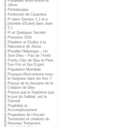
Parallèles entre Moïse et
Jésus
Pentateuque
Perfection de Caractère
Pi dans Genèse 1:1 et e
[nombre d’Euler] dans Jean
1:1
Pi et Quelques Secrets
Pionniers SDA
Planètes et Étoiles à la
Naissance de Jésus
Pluralité Hébraïque – Un
Seul Dieu – Pas de Trinité
Points Clés de Dieu le Père,
Son Fils et Son Esprit
Population Mondiale
Pourquoi Rencontrons-nous
le Seigneur dans les Airs ?
Preuve de la Semaine de la
Création de Dieu
Preuve que le Septième jour,
le jour du Sabbat, est le
Samedi.
Prophétie et
Accomplissement
Prophéties de l’Ancien
Testament et citations du
Nouveau Testament