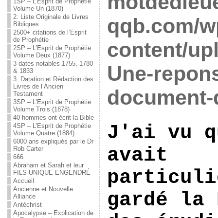
motdedieue
1SP – L’Esprit de Prophétie
Volume Un (1870)
2: Liste Originale de Livres
qqb.com/w
Bibliques
2500+ citations de l’Esprit
de Prophétie
content/up
2SP – L’Esprit de Prophétie
Volume Deux (1877)
3 dates notables 1755, 1780
Une-repons
& 1833
3. Datation et Rédaction des
Livres de l’Ancien
document-de
Testament
3SP – L’Esprit de Prophétie
Volume Trois (1878)
40 hommes ont écrit la Bible
J'ai vu q
4SP – L’Esprit de Prophétie
Volume Quatre (1884)
6000 ans expliqués par le Dr
avait 
Rob Carter
666
Abraham et Sarah et leur
particuli
FILS UNIQUE ENGENDRÉ
Accueil
Ancienne et Nouvelle
gardé la 
Alliance
Antéchrist
Apocalypse – Explication de