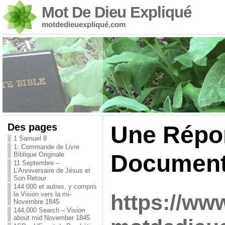
Mot De Dieu Expliqué
motdedieuexpliqué.com
Des pages
Une Répo
1 Samuel 8
1: Commande de Livre
Document 
Biblique Originale
11 Septembre –
L’Anniversaire de Jésus et
Son Retour
144 000 et autres, y compris
la Vision vers la mi-
https://www
Novembre 1845
144,000 Search – Vision
about mid November 1845