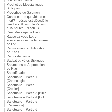
concernant Jésus
Prophéties Messianiques
Bibliques
Proverbes de Salomon
Quand est-ce que Jésus est
mort? – Jésus est décédé le
vendredi 31 avril, le 27 avril
à 15 heures. [Nisan 14]
Quel Message de Dieu !
Rappelez-vous Lot et
souvenez-vous de la femme
de Lot
Ravissement et Tribulation
de 7 ans
Retour de Jésus
Sabbat et Fêtes Bibliques
Salutations et Approbations
de Paul
Sanctification
Sanctuaire – Partie 1
[Chronologie]
Sanctuaire – Partie 2
[Crosier]
Sanctuaire – Partie 3 [Bible]
Sanctuaire – Partie 4 [EdP]
Sanctuaire – Partie 5
[Révérence]
Sanctuaire – Partie 6