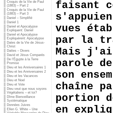
faisant c
Croquis de la Vie de Paul
(1883) – Part 2
Croquis de la Vie de Paul
s'appuien
(1883) – Part 3
Daniel – Simplifié
Daniel 1
vues étab
Daniel et Apocalypse
Expliquent: Daniel
Daniel et Apocalypse
par la tr
Expliquèrent: Apocalypse
Dates de la Vie de Jésus-
Christ
Mais j'ai
Dattes – Divers
David et Jésus Comparés
De l’Égypte à la Terre
parole de
Promise
Dieu et les Anniversaires 1
son ensem
Dieu et les Anniversaires 2
Dieu et les Vacances
Dieu et Noel
chaîne pa
Dieu et Vote
Dieu veut que nous soyons
Végétaliens – et toi?
portion d
Dîme Bienveillance
Systématique
Données Juives
en expliq
Ellen G. White – Une
Véritable Messagère de Dieu