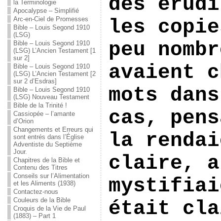
des érudi
la Terminologie
Apocalypse – Simplifié
Arc-en-Ciel de Promesses
les copie
Bible – Louis Segond 1910
(LSG)
peu nombr
Bible – Louis Segond 1910
(LSG) L’Ancien Testament [1
sur 2]
avaient c
Bible – Louis Segond 1910
(LSG) L’Ancien Testament [2
sur 2 d’Esdras]
mots dans
Bible – Louis Segond 1910
(LSG) Nouveau Testament
Bible de la Trinité !
cas, pens
Cassiopée – l’amante
d’Orion
Changements et Erreurs qui
la rendai
sont entrés dans l’Église
Adventiste du Septième
Jour.
claire, a
Chapitres de la Bible et
Contenu des Titres
Conseils sur l’Alimentation
mystifiai
et les Aliments (1938)
Contactez-nous
Couleurs de la Bible
était cla
Croquis de la Vie de Paul
(1883) – Part 1