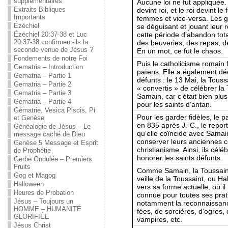
supplémentaires
Aucune loi ne fut appliquée. 
Extraits Bibliques
devint roi, et le roi devint
Importants
femmes et vice-versa. Les g
Ézéchiel
se déguisant et jouant leur r
cette période d’abandon tota
Ézéchiel 20:37-38 et Luc
20:37-38 confirment-ils la
des beuveries, des repas, des
seconde venue de Jésus ?
En un mot, ce fut le chaos.
Fondements de notre Foi
Puis le catholicisme romain f
Gematria – Introduction
païens. Elle a également déc
Gematria – Partie 1
défunts : le 13 Mai, la Tou
Gematria – Partie 2
« convertis » de célébrer la 
Gematria – Partie 3
Samain, car c’était bien plus
Gematria – Partie 4
pour les saints d’antan.
Gématrie, Vesica Piscis, Pi
Pour les garder fidèles, le p
et Genèse
en 835 après J.-C., le repo
Généalogie de Jésus – Le
qu’elle coïncide avec Samain
message caché de Dieu
conserver leurs anciennes c
Genèse 5 Message et Esprit
christianisme. Ainsi, ils cé
de Prophétie
honorer les saints défunts.
Gerbe Ondulée – Premiers
Fruits
Comme Samain, la Toussaint 
Gog et Magog
veille de la Toussaint, ou H
Halloween
vers sa forme actuelle, où il
Heures de Probation
connue pour toutes ses prat
Jésus – Toujours un
notamment la reconnaissanc
HOMME – HUMANITÉ
fées, de sorcières, d’ogres,
GLORIFIÉE
vampires, etc.
Jésus Christ