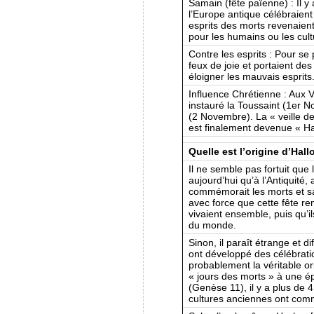
Samain (fête païenne) : Il y
l’Europe antique célébraient
esprits des morts revenaien
pour les humains ou les cult
Contre les esprits : Pour se
feux de joie et portaient d
éloigner les mauvais esprits
Influence Chrétienne : Aux VI
instauré la Toussaint (1er N
(2 Novembre). La « veille de 
est finalement devenue « H
Quelle est l’origine d’Hal
Il ne semble pas fortuit que 
aujourd’hui qu’à l’Antiquité, 
commémorait les morts et sa
avec force que cette fête r
vivaient ensemble, puis qu’il
du monde.
Sinon, il paraît étrange et d
ont développé des célébratio
probablement la véritable or
« jours des morts » à une é
(Genèse 11), il y a plus de 4
cultures anciennes ont comm