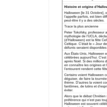
Histoire et origine d’Hall
Halloween [le 31 Octobre], o
l’appelle parfois, est bien di
peut-être il y a des siècles.
Trace la plus ancienne
Peter Tokofsky, professeur a
mythologie de l’UCLA, déclar
(d’Halloween) est la fête Ce
Celtique. C’était le « Jour 
défunts seraient disponibles
Aux États-Unis, Halloween e
célébrées aujourd’hui. C’est 
après Noël. Si des millions
en connaître les origines et l
l’entourent rendent cette fê
Certains voient Halloween 
déguiser, de faire la tourné
thème. D’autres la voient c
fantômes, de lutins et d’espr
éviter.
Alors que le débat Chrétien 
préférence qui n’est pas to
Halloween est souvent céléb