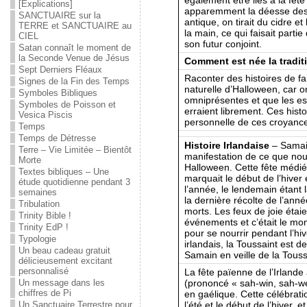
[Explications]
apparemment la déesse des 
SANCTUAIRE sur la
antique, on tirait du cidre
TERRE et SANCTUAIRE au
la main, ce qui faisait parti
CIEL
son futur conjoint.
Satan connaît le moment de
la Seconde Venue de Jésus
Comment est née la tradit
Sept Derniers Fléaux
Raconter des histoires de 
Signes de la Fin des Temps
naturelle d’Halloween, car o
Symboles Bibliques
omniprésentes et que les es
Symboles de Poisson et
erraient librement. Ces hist
Vesica Piscis
personnelle de ces croyanc
Temps
Temps de Détresse
Histoire Irlandaise
– Samai
Terre – Vie Limitée – Bientôt
manifestation de ce que no
Morte
Halloween. Cette fête médié
Textes bibliques – Une
marquait le début de l’hiver
étude quotidienne pendant 3
l’année, le lendemain étant 
semaines
la dernière récolte de l’an
Tribulation
morts. Les feux de joie étai
Trinity Bible !
événements et c’était le mom
Trinity EdP !
pour se nourrir pendant l’hiv
Typologie
irlandais, la Toussaint est d
Un beau cadeau gratuit
Samain en veille de la Touss
délicieusement excitant
personnalisé
La fête païenne de l’Irland
(prononcé « sah-win, sah-wee
Un message dans les
chiffres de Pi
en gaélique. Cette célébrati
l’été et le début de l’hiver, 
Un Sanctuaire Terrestre pour