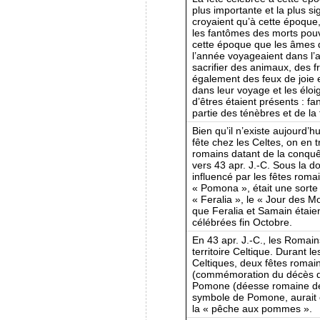
plus importante et la plus si
croyaient qu’à cette époque
les fantômes des morts pouva
cette époque que les âmes 
l’année voyageaient dans l’
sacrifier des animaux, des fr
également des feux de joie 
dans leur voyage et les éloig
d’êtres étaient présents : f
partie des ténèbres et de la 
Bien qu’il n’existe aujourd’h
fête chez les Celtes, on en
romains datant de la conquê
vers 43 apr. J.-C. Sous la d
influencé par les fêtes rom
« Pomona », était une sorte d
« Feralia », le « Jour des Mo
que Feralia et Samain étaie
célébrées fin Octobre.
En 43 apr. J.-C., les Romain
territoire Celtique. Durant l
Celtiques, deux fêtes romain
(commémoration du décès de
Pomone (déesse romaine des
symbole de Pomone, aurait é
la « pêche aux pommes ».