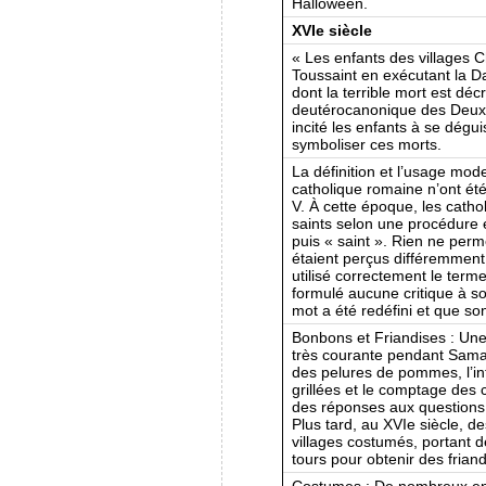
Halloween.
XVIe siècle
« Les enfants des villages Ch
Toussaint en exécutant la 
dont la terrible mort est déc
deutérocanonique des Deux
incité les enfants à se dég
symboliser ces morts.
La définition et l’usage mod
catholique romaine n’ont été
V. À cette époque, les cath
saints selon une procédure 
puis « saint ». Rien ne perm
étaient perçus différemmen
utilisé correctement le term
formulé aucune critique à s
mot a été redéfini et que son 
Bonbons et Friandises : Une p
très courante pendant Samai
des pelures de pommes, l’i
grillées et le comptage des 
des réponses aux questions s
Plus tard, au XVIe siècle, d
villages costumés, portant d
tours pour obtenir des friand
Costumes : De nombreux enf