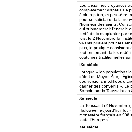
Les anciennes croyances as
complètement disparu. Le p
était trop fort, et peut-êtr
pour se satisfaire de la nouv
l’honneur des saints. Consc
qui submergerait l’énergie o
tenté de le supplanter par u
fois, le 2 Novembre fut inst
vivants priaient pour les âm
plus, la pratique consistant
tout en tentant de les redéfi
coutumes traditionnelles su
IXe siècle
Lorsque « les populations lo
début du Moyen Âge, l’Églis
des versions modifiées d’anc
gagner des convertis ». Le 
Samain par la Toussaint en 8
Xe siècle
La Toussaint (2 Novembre),
Halloween aujourd’hui, fut «
monastère français en 998 a
toute l’Europe ».
XIe siècle