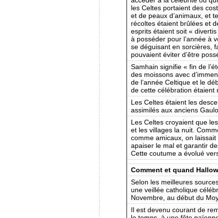
les Celtes portaient des c
et de peaux d’animaux, et te
récoltes étaient brûlées et 
esprits étaient soit « diverti
à posséder pour l’année à ve
se déguisant en sorcières, f
pouvaient éviter d’être poss
Samhain signifie « fin de l’
des moissons avec d’immense
de l’année Celtique et le d
de cette célébration étaient 
Les Celtes étaient les desc
assimilés aux anciens Gaulo
Les Celtes croyaient que le
et les villages la nuit. Comm
comme amicaux, on laissait 
apaiser le mal et garantir d
Cette coutume a évolué ver
Comment et quand Hallowe
Selon les meilleures sources
une veillée catholique célébr
Novembre, au début du Mo
Il est devenu courant de rem
le temps, à une fête païenn