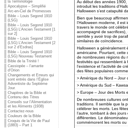
la Terminologie
Au début des années 1900, l
introduit les traditions d’Ha
Apocalypse – Simplifié
Halloween s’est catapulté d
Arc-en-Ciel de Promesses
Bible – Louis Segond 1910
Bien que beaucoup affirment
(LSG)
l’Halloween moderne, il est
Bible – Louis Segond 1910
travers le monde ont célébr
(LSG) L’Ancien Testament [1
accompagné de sacrifices), qui
sur 2]
semble y avoir trop de parall
Bible – Louis Segond 1910
similaires de coïncidence.
(LSG) L’Ancien Testament [2
sur 2 d’Esdras]
Halloween a généralement 
Bible – Louis Segond 1910
américaine. Pourtant, cette
(LSG) Nouveau Testament
de nombreuses régions du mo
Bible de la Trinité !
festivités qui ressemblent à
Cassiopée – l’amante
l’existence et l’activité de c
d’Orion
des fêtes populaires comme
Changements et Erreurs qui
> Amérique du Nord – Jour 
sont entrés dans l’Église
Adventiste du Septième
> Amérique du Sud – Kawsa
Jour.
> Europe – Jour des Morts e
Chapitres de la Bible et
Contenu des Titres
De nombreuses cultures ont
Conseils sur l’Alimentation
traditions. Il semble que la
et les Aliments (1938)
célébrer les morts. Les fêtes
Contactez-nous
l’autre, tombant à des jours
Couleurs de la Bible
différentes. Le dénominate
Croquis de la Vie de Paul
commémorent les morts ou les
(1883) – Part 1