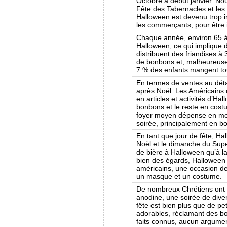
Octobre à début janvier. No
Fête des Tabernacles et les 
Halloween est devenu trop im
les commerçants, pour être i
Chaque année, environ 65 à 
Halloween, ce qui implique 
distribuent des friandises à
de bonbons et, malheureusem
7 % des enfants mangent tou
En termes de ventes au déta
après Noël. Les Américains d
en articles et activités d’Ha
bonbons et le reste en cost
foyer moyen dépense en moy
soirée, principalement en b
En tant que jour de fête, Ha
Noël et le dimanche du Supe
de bière à Halloween qu’à la 
bien des égards, Halloween 
américains, une occasion de 
un masque et un costume.
De nombreux Chrétiens ont
anodine, une soirée de dive
fête est bien plus que de pe
adorables, réclamant des bon
faits connus, aucun argument