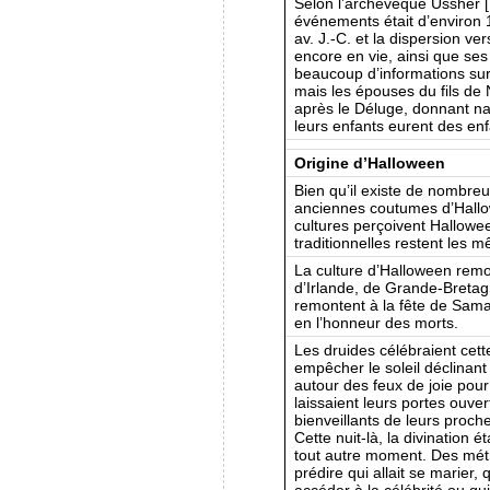
Selon l’archevêque Ussher [U
événements était d’environ 
av. J.-C. et la dispersion ve
encore en vie, ainsi que se
beaucoup d’informations sur 
mais les épouses du fils de
après le Déluge, donnant nai
leurs enfants eurent des enfa
Origine d’Halloween
Bien qu’il existe de nombreu
anciennes coutumes d’Hallow
cultures perçoivent Hallowe
traditionnelles restent les 
La culture d’Halloween remo
d’Irlande, de Grande-Bretag
remontent à la fête de Sam
en l’honneur des morts.
Les druides célébraient cett
empêcher le soleil déclinant
autour des feux de joie pour
laissaient leurs portes ouver
bienveillants de leurs proche
Cette nuit-là, la divination 
tout autre moment. Des mét
prédire qui allait se marier, q
accéder à la célébrité ou qui