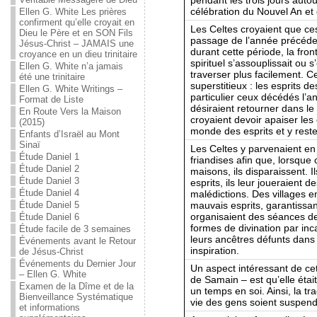
célébration du Nouvel An et 
Ellen G. White Les prières
confirment qu’elle croyait en
Les Celtes croyaient que ces
Dieu le Père et en SON Fils
passage de l’année précéden
Jésus-Christ – JAMAIS une
durant cette période, la fro
croyance en un dieu trinitaire
spirituel s’assouplissait ou 
Ellen G. White n’a jamais
traverser plus facilement. Cet
été une trinitaire
superstitieux : les esprits 
Ellen G. White Writings –
particulier ceux décédés l’a
Format de Liste
désiraient retourner dans le
En Route Vers la Maison
croyaient devoir apaiser les 
(2015)
monde des esprits et y reste
Enfants d’Israël au Mont
Sinaï
Les Celtes y parvenaient en 
Étude Daniel 1
friandises afin que, lorsque c
Étude Daniel 2
maisons, ils disparaissent. I
Étude Daniel 3
esprits, ils leur joueraient d
Étude Daniel 4
malédictions. Des villages en
mauvais esprits, garantissa
Étude Daniel 5
organisaient des séances de 
Étude Daniel 6
formes de divination par inc
Étude facile de 3 semaines
leurs ancêtres défunts dans 
Événements avant le Retour
inspiration.
de Jésus-Christ
Événements du Dernier Jour
Un aspect intéressant de cett
– Ellen G. White
de Samain – est qu’elle éta
Examen de la Dîme et de la
un temps en soi. Ainsi, la tra
Bienveillance Systématique
vie des gens soient suspend
et informations