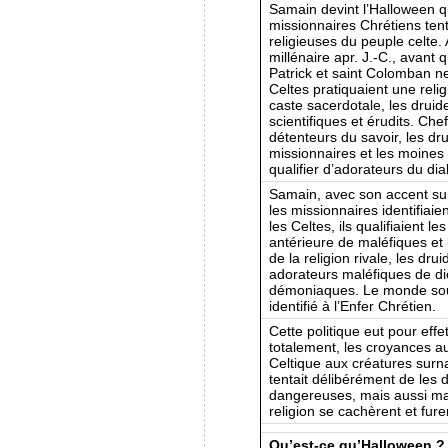
Samain devint l’Halloween 
missionnaires Chrétiens tent
religieuses du peuple celte.
millénaire apr. J.-C., avan
Patrick et saint Colomban ne
Celtes pratiquaient une relig
caste sacerdotale, les druide
scientifiques et érudits. Chef
détenteurs du savoir, les dr
missionnaires et les moines q
qualifier d’adorateurs du dia
Samain, avec son accent sur 
les missionnaires identifiaie
les Celtes, ils qualifiaient le
antérieure de maléfiques et 
de la religion rivale, les d
adorateurs maléfiques de die
démoniaques. Le monde sout
identifié à l’Enfer Chrétien.
Cette politique eut pour effe
totalement, les croyances au
Celtique aux créatures surnat
tentait délibérément de les
dangereuses, mais aussi mal
religion se cachèrent et fure
Qu’est-ce qu’Halloween ?