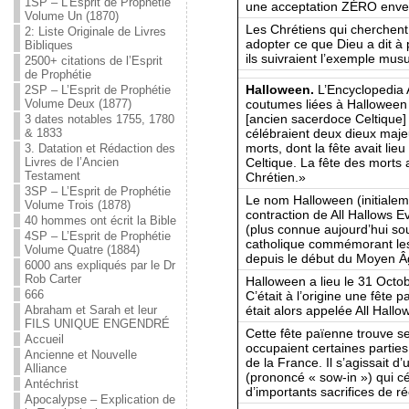
1SP – L’Esprit de Prophétie
une acceptation ZÉRO enve
Volume Un (1870)
Les Chrétiens qui cherchent
2: Liste Originale de Livres
adopter ce que Dieu a dit à 
Bibliques
ils suivraient l’exemple mus
2500+ citations de l’Esprit
de Prophétie
Halloween.
L’Encyclopedia 
2SP – L’Esprit de Prophétie
coutumes liées à Halloween
Volume Deux (1877)
[ancien sacerdoce Celtique]
3 dates notables 1755, 1780
célébraient deux dieux majeu
& 1833
morts, dont la fête avait li
3. Datation et Rédaction des
Celtique. La fête des morts 
Livres de l’Ancien
Testament
Chrétien.»
3SP – L’Esprit de Prophétie
Le nom Halloween (initialem
Volume Trois (1878)
contraction de All Hallows Eve
40 hommes ont écrit la Bible
(plus connue aujourd’hui so
4SP – L’Esprit de Prophétie
catholique commémorant les 
Volume Quatre (1884)
depuis le début du Moyen Â
6000 ans expliqués par le Dr
Rob Carter
Halloween a lieu le 31 Octob
666
C’était à l’origine une fête
était alors appelée All Hall
Abraham et Sarah et leur
FILS UNIQUE ENGENDRÉ
Cette fête païenne trouve se
Accueil
occupaient certaines partie
Ancienne et Nouvelle
de la France. Il s’agissait 
Alliance
(prononcé « sow-in ») qui cé
Antéchrist
d’importants sacrifices de r
Apocalypse – Explication de