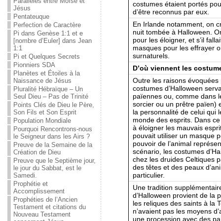
Parallèles entre Moïse et
costumes étaient portés pour
Jésus
d’être reconnus par eux.
Pentateuque
En Irlande notamment, on cr
Perfection de Caractère
nuit tombée à Halloween. On
Pi dans Genèse 1:1 et e
pour les éloigner, et s’il fall
[nombre d’Euler] dans Jean
masques pour les effrayer ou
1:1
surnaturels.
Pi et Quelques Secrets
Pionniers SDA
D’où viennent les costum
Planètes et Étoiles à la
Outre les raisons évoquées
Naissance de Jésus
costumes d’Halloween servai
Pluralité Hébraïque – Un
païennes ou, comme dans le
Seul Dieu – Pas de Trinité
sorcier ou un prêtre païen) 
Points Clés de Dieu le Père,
la personnalité de celui qui
Son Fils et Son Esprit
monde des esprits. Dans ce 
Population Mondiale
à éloigner les mauvais espri
Pourquoi Rencontrons-nous
pouvait utiliser un masque po
le Seigneur dans les Airs ?
pouvoir de l’animal représe
Preuve de la Semaine de la
scénario, les costumes d’Hal
Création de Dieu
chez les druides Celtiques p
Preuve que le Septième jour,
des têtes et des peaux d’an
le jour du Sabbat, est le
particulier.
Samedi.
Prophétie et
Une tradition supplémentair
Accomplissement
d’Halloween provient de la 
Prophéties de l’Ancien
les reliques des saints à la 
Testament et citations du
n’avaient pas les moyens d’a
Nouveau Testament
une procession avec des par