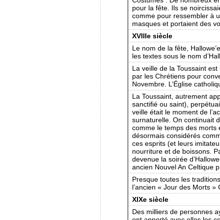
pour la fête. Ils se noircissa
comme pour ressembler à un
masques et portaient des voi
XVIIIe siècle
Le nom de la fête, Hallowe’e
les textes sous le nom d’Ha
La veille de la Toussaint est
par les Chrétiens pour conver
Novembre. L’Église catholiqu
La Toussaint, autrement appe
sanctifié ou saint), perpétua
veille était le moment de l’a
surnaturelle. On continuait d
comme le temps des morts er
désormais considérés comme
ces esprits (et leurs imitat
nourriture et de boissons. Par
devenue la soirée d’Hallowe
ancien Nouvel An Celtique 
Presque toutes les tradition
l’ancien « Jour des Morts » 
XIXe siècle
Des milliers de personnes ay
ont apporté avec elles les 