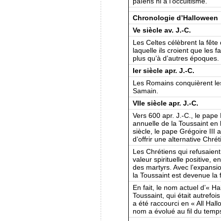
païens ni à l’occultisme.
Chronologie d’Halloween
Ve siècle av. J.-C.
Les Celtes célèbrent la fête
laquelle ils croient que les
plus qu’à d’autres époques.
Ier siècle apr. J.-C.
Les Romains conquièrent les 
Samain.
VIIe siècle apr. J.-C.
Vers 600 apr. J.-C., le pape 
annuelle de la Toussaint en 
siècle, le pape Grégoire III
d’offrir une alternative Chré
Les Chrétiens qui refusaient
valeur spirituelle positive, e
des martyrs. Avec l’expansi
la Toussaint est devenue la 
En fait, le nom actuel d’« Ha
Toussaint, qui était autrefo
a été raccourci en « All Hall
nom a évolué au fil du temp