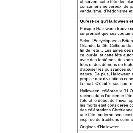
observent cette fête des pl
consumérisme véreux, de pa
vandalisme, d’hédonisme e
Qu’est-ce qu’Halloween et
Puisque Halloween trouve so
surprenant que ses coutume
Selon l’Encyclopaedia Britan
l’Irlande, la fête Celtique d
fin de l’été… Les âmes des 
ce jour-là, et cette fête auto
avec des fantômes, des sorc
fées et des démons de toute
d’apaiser les puissances sur
nature. De plus, Halloween 
propice aux divinations conc
la mort. C’était le seul jour o
Halloween, célébrée le 31 Oc
racines dans l’ancienne fête
l’été et le début de l’hiver, 
les morts était considérée 
des célébrations Chrétienne
une fête moderne avec costu
inspirée de traditions comme
Origines d’Halloween