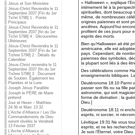
« Halloween », explique l’En
Jésus et Son Ministère
intimement lié à la perspect
Jésus-Christ Reviendra le 11
spirituelles, dont beaucoup
Septembre 2037 [Fin du 1er
même, de nombreuses céléb
Tichri 5798] 1 : Points
origines païennes et sont p
Principaux
ancêtres. Aujourd’hui encor
Jésus-Christ Reviendra le 11
profitent de ces jours pour 
Septembre 2037 [fin du 1er
esprits des morts.
Tichri 5798] 4 : Découvertes
Ultérieures
Bien qu’Halloween ait été 
Jésus-Christ Reviendra le 11
américaine, elle est adopté
Septembre 2037 [Fin du 1er
pays. Cependant, de nombre
Tishrei 5798] 2 : Détails du
païennes des symboles, déc
Calendrier
la plupart sont liés à des êt
Jésus-Christ reviendra le 11
Septembre 2037 [fin du 1er
Des célébrations comme Hal
Tishrei 5798] 3 : Document
enseignements bibliques. La 
de Soutien. Également les
Deutéronome 18:10 Parmi vou
Planètes et la Lune
passer son fils ou sa fille par
Joseph Jésus Parallèle
astronome, qui soit magicien
Joseph le PÈRE de Marie
forme de divination ; la gu
prétend
Dieu.]
Jour et Heure – Matthieu
24:36 et Marc 13:32
Deutéronome 18:11 ni enchan
L’Arche d’Alliance / Les Dix
esprits, ni sorcier, ni nécro
Commandements de Dieu
seront révélés le Vendredi
Lévitique 19:31 Ne vous tou
13 Février 2037.
esprits, et ne les recherche
L’Arche d’Alliance et
Je suis l’Éternel, votre Dieu.