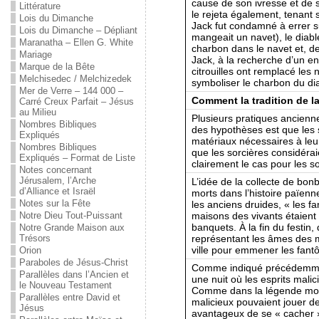
cause de son ivresse et de sa
Littérature
le rejeta également, tenant 
Lois du Dimanche
Jack fut condamné à errer sur t
Lois du Dimanche – Dépliant
mangeait un navet), le diable
Maranatha – Ellen G. White
charbon dans le navet et, de
Mariage
Jack, à la recherche d’un en
Marque de la Bête
citrouilles ont remplacé les 
Melchisedec / Melchizedek
symboliser le charbon du diabl
Mer de Verre – 144 000 –
Comment la tradition de l
Carré Creux Parfait – Jésus
au Milieu
Plusieurs pratiques ancienne
Nombres Bibliques
des hypothèses est que les s
Expliqués
matériaux nécessaires à leur
Nombres Bibliques
que les sorcières considérai
Expliqués – Format de Liste
clairement le cas pour les 
Notes concernant
Jérusalem, l’Arche
L’idée de la collecte de bo
d’Alliance et Israël
morts dans l’histoire païen
Notes sur la Fête
les anciens druides, « les f
maisons des vivants étaient 
Notre Dieu Tout-Puissant
banquets. À la fin du festin
Notre Grande Maison aux
représentant les âmes des mo
Trésors
ville pour emmener les fan
Orion
Paraboles de Jésus-Christ
Comme indiqué précédemme
Parallèles dans l’Ancien et
une nuit où les esprits malic
le Nouveau Testament
Comme dans la légende mode
Parallèles entre David et
malicieux pouvaient jouer des
Jésus
avantageux de se « cacher 