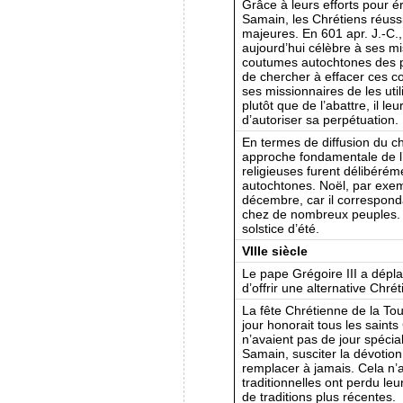
Grâce à leurs efforts pour 
Samain, les Chrétiens réuss
majeures. En 601 apr. J.-C.,
aujourd’hui célèbre à ses m
coutumes autochtones des peu
de chercher à effacer ces c
ses missionnaires de les util
plutôt que de l’abattre, il le
d’autoriser sa perpétuation.
En termes de diffusion du ch
approche fondamentale de l’
religieuses furent délibérém
autochtones. Noël, par exemp
décembre, car il correspondai
chez de nombreux peuples. 
solstice d’été.
VIIIe siècle
Le pape Grégoire III a dépl
d’offrir une alternative Chré
La fête Chrétienne de la To
jour honorait tous les saints
n’avaient pas de jour spécial
Samain, susciter la dévotion
remplacer à jamais. Cela n’a 
traditionnelles ont perdu leu
de traditions plus récentes.