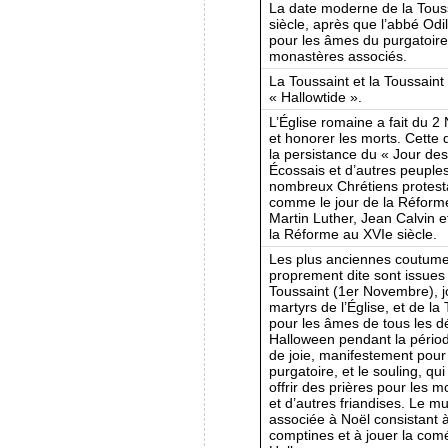
La date moderne de la Touss
siècle, après que l’abbé Odi
pour les âmes du purgatoire
monastères associés.
La Toussaint et la Toussaint
« Hallowtide ».
L’Église romaine a fait du
et honorer les morts. Cette 
la persistance du « Jour des
Écossais et d’autres peuples
nombreux Chrétiens protesta
comme le jour de la Réforme
Martin Luther, Jean Calvin et
la Réforme au XVIe siècle.
Les plus anciennes coutume
proprement dite sont issues
Toussaint (1er Novembre), jo
martyrs de l’Église, et de l
pour les âmes de tous les d
Halloween pendant la périod
de joie, manifestement pour
purgatoire, et le souling, qu
offrir des prières pour les
et d’autres friandises. Le 
associée à Noël consistant 
comptines et à jouer la comé