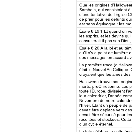
Que les origines d’Hallowe
Samhain, qui consistaient à 
d’une tentative de l’Église 
de prier pour les défunts qui 
est sans équivoque : les mor
Ésaïe 8:19 ¶ Et quand on vo
les esprits, et les devins qu
consulterait-il pas son Dieu, 
Ésaïe 8:20 À la loi et au témo
qu’il n’y a point de lumière
des messages en accord avec
La première trace (d’Hallowe
était le Nouvel An Celtique. C
croyaient que les âmes des 
Halloween trouve son origin
morts, préChrétienne. Les p
toute l’Europe, divisaient l’
leur calendrier, l’année co
Novembre de notre calendrie
l’hiver. Étant un peuple de p
devait être déplacé vers des
devait être sécurisé pour les
récoltées et stockées. Cette 
d’un cycle éternel.
La fête célébrée à cette époq