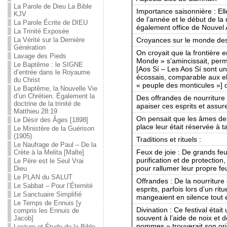
La Parole de Dieu La Bible
Importance saisonnière : Elle
KJV
de l’année et le début de la 
La Parole Écrite de DIEU
également office de Nouvel 
La Trinité Exposée
Croyances sur le monde des 
La Vérité sur la Dernière
Génération
On croyait que la frontière e
Lavage des Pieds
Monde » s’amincissait, perm
Le Baptême : le SIGNE
[Aos Sí – Les Aos Sí sont une
d’entrée dans le Royaume
écossais, comparable aux elf
du Christ
« peuple des monticules »]
Le Baptême, la Nouvelle Vie
d’un Chrétien. Également la
Des offrandes de nourriture
doctrine de la trinité de
apaiser ces esprits et assur
Matthieu 28:19
On pensait que les âmes des 
Le Désir des Âges [1898]
place leur était réservée à t
Le Ministère de la Guérison
(1905)
Traditions et rituels :
Le Naufrage de Paul – De la
Feux de joie : De grands feu
Crète à la Melita [Malte]
purification et de protectio
Le Père est le Seul Vrai
pour rallumer leur propre fe
Dieu
Le PLAN du SALUT
Offrandes : De la nourriture
Le Sabbat – Pour l’Éternité
esprits, parfois lors d’un ri
Le Sanctuaire Simplifié
mangeaient en silence tout e
Le Temps de Ennuis [y
Divination : Ce festival était
compris les Ennuis de
souvent à l’aide de noix et 
Jacob]
pommes » trouverait son orig
Lecture et Étude de la Bible