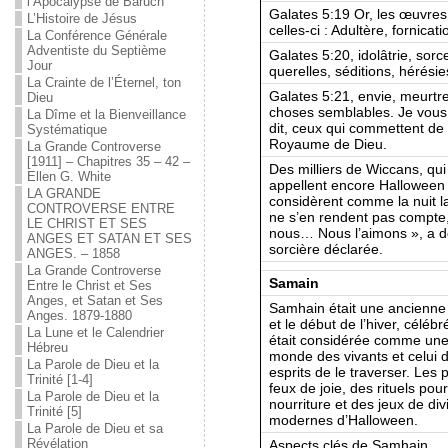
l’Apocalypse de Baruch
Galates 5:19 Or, les œuvres 
L’Histoire de Jésus
celles-ci : Adultère, fornicat
La Conférence Générale
Adventiste du Septième
Galates 5:20, idolâtrie, sorce
Jour
querelles, séditions, hérésie
La Crainte de l’Éternel, ton
Galates 5:21, envie, meurtre
Dieu
choses semblables. Je vous 
La Dîme et la Bienveillance
dit, ceux qui commettent de 
Systématique
Royaume de Dieu.
La Grande Controverse
[1911] – Chapitres 35 – 42 –
Des milliers de Wiccans, qui 
Ellen G. White
appellent encore Halloween
LA GRANDE
considèrent comme la nuit l
CONTROVERSE ENTRE
ne s’en rendent pas compte, 
LE CHRIST ET SES
nous… Nous l’aimons », a dé
ANGES ET SATAN ET SES
sorcière déclarée.
ANGES. – 1858
La Grande Controverse
Samain
Entre le Christ et Ses
Anges, et Satan et Ses
Samhain était une ancienne f
Anges. 1879-1880
et le début de l’hiver, célé
La Lune et le Calendrier
était considérée comme une p
Hébreu
monde des vivants et celui 
La Parole de Dieu et la
esprits de le traverser. Les
Trinité [1-4]
feux de joie, des rituels pou
La Parole de Dieu et la
nourriture et des jeux de di
Trinité [5]
modernes d’Halloween.
La Parole de Dieu et sa
Révélation
Aspects clés de Samhain