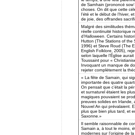
de Samhain (prononcé sow’-
choses. On dit que cette cél
l’été et le début de l’hiver, 
de joie, des offrandes sacri
Malgré des similitudes théma
réelle continuité historique
d’Halloween. Certains hist
Hutton (The Stations of the S
1996) et Steve Roud (The Eng
English Folklore, 2005), rej
selon laquelle l’Église aur
Toussaint pour « Christianis
Invoquant un manque de doc
rejeter complètement la théo
« La fête de Samain, qui signi
importante des quatre quarts
On pensait que c’était la p
et surnaturel étaient les p
magiques pouvaient se produ
preuves solides en Irlande, a
Nouvel An qui prévalaient. 
plus que bien plus tard, et 
Saxonne.»
Il semble raisonnable de con
Samain a, à tout le moins, é
modernes sur l’origine de la 