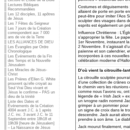
Lectures Bibliques
Costumes et déguisements :
Recommandées
allaient de porte en porte en
Les 12 disciples, 11 apôtres
peut-être pour imiter l’Aos S
de Jésus
sculpter des visages dans d
Les 7 Fêtes du Seigneur
esprits est également un pré
Les 7 jours de la Création
Influence Chrétienne : L’Égl
correspondent aux 7 000
s’approprier la fête. Le pap
ans de vie de la Terre
1er Novembre, instaurant la 
LES ALLIANCES DE DIEU
2 Novembre. Il s’agissait d’u
Les Évangiles par Ordre
païenne et son calendrier, e
Chronologique
incorporées à ces nouvelles 
Les Événements de la Fin
célébration moderne d’Hall
des Temps et la Nouvelle
Jérusalem
Les Miracles de Jésus-
D’où vient la citrouille-la
Christ
La citrouille sculptée pourrai
Les Prières d’Ellen G. White
d’une collection de crânes 
prouvent qu’elle croyait au
le chemin vers les réunions 
Seul Vrai Dieu vivant et
comme nous l’avons vu, ont
Jésus le confirme – PAS un
légende de « Irish Jack » ex
dieu de la trinité
un ivrogne radin nommé Jack 
Liste des Dates et
grimper à un pommier pour en
Événements de la Création
un signe de croix dans le tr
4004 avant J.C. à 1 aprés
descendre. Jack aurait alors 
J.C. inc. 3 avant J.C. le 11
Septembre entre 18h18 et
prendre à son âme. Le diabl
19h39 [heure de Jérusalem]
Jack mourut finalement, mais
– La Naissance de Jésus