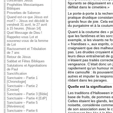
concernant Jésus
figurants se déguisaient en 
Prophéties Messianiques
défilait dans le cimetière.»
Bibliques
Proverbes de Salomon
Le porte-à-porte à la recher
Quand est-ce que Jésus est
pratique druidique consista
mort? – Jésus est décédé le
grands feux de joie. Cela es
vendredi 31 avril, le 27 avril
du purgatoire et à la cout
à 15 heures. [Nisan 14]
Quant à la coutume des « piè
Quel Message de Dieu !
que les fantômes et les sorci
Rappelez-vous Lot et
exemple, si les vivants ne f
souvenez-vous de la femme
« friandises », aux esprits, 
de Lot
craignaient que des malheurs
Ravissement et Tribulation
pas. Les druides croyaient 
de 7 ans
leurs dieux entraînerait de 
Retour de Jésus
n’étaient pas traités correct
Sabbat et Fêtes Bibliques
vengeance. C’était donc un j
Salutations et Approbations
rapidement qu’un humour mal
de Paul
être camouflé : ils pouvaient
Sanctification
autres et imputer la respons
Sanctuaire – Partie 1
rôdant dans les parages.
[Chronologie]
Sanctuaire – Partie 2
Quelle est la signification
[Crosier]
Les traditions d’Halloween i
Sanctuaire – Partie 3 [Bible]
base de fruits, de pommes et
Sanctuaire – Partie 4 [EdP]
Celtes étaient les glands, le
Sanctuaire – Partie 5
noisette, considérée comme u
[Révérence]
de son association avec le c
Sanctuaire – Partie 6
également être liés à la fê