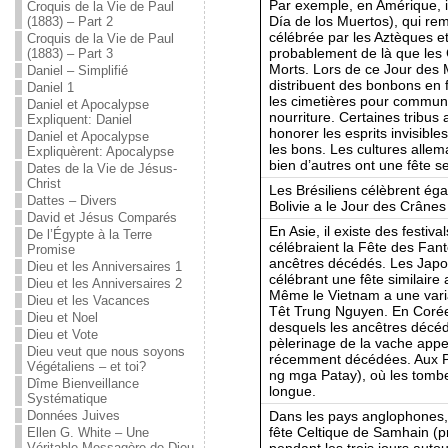
Par exemple, en Amérique, il
Croquis de la Vie de Paul
Día de los Muertos), qui re
(1883) – Part 2
célébrée par les Aztèques e
Croquis de la Vie de Paul
probablement de là que les 
(1883) – Part 3
Morts. Lors de ce Jour des M
Daniel – Simplifié
distribuent des bonbons en 
Daniel 1
les cimetières pour communie
Daniel et Apocalypse
nourriture. Certaines tribus 
Expliquent: Daniel
honorer les esprits invisible
Daniel et Apocalypse
les bons. Les cultures allem
Expliquèrent: Apocalypse
bien d’autres ont une fête s
Dates de la Vie de Jésus-
Christ
Les Brésiliens célèbrent ég
Dattes – Divers
Bolivie a le Jour des Crânes 
David et Jésus Comparés
En Asie, il existe des festiv
De l’Égypte à la Terre
célébraient la Fête des Fa
Promise
ancêtres décédés. Les Japo
Dieu et les Anniversaires 1
célébrant une fête similair
Dieu et les Anniversaires 2
Même le Vietnam a une vari
Dieu et les Vacances
Têt Trung Nguyen. En Corée
Dieu et Noel
desquels les ancêtres décédés
Dieu et Vote
pèlerinage de la vache appe
Dieu veut que nous soyons
récemment décédées. Aux Phi
Végétaliens – et toi?
ng mga Patay), où les tombes
Dîme Bienveillance
longue.
Systématique
Dans les pays anglophones, 
Données Juives
fête Celtique de Samhain (p
Ellen G. White – Une
pendant les trois jours auto
Véritable Messagère de Dieu