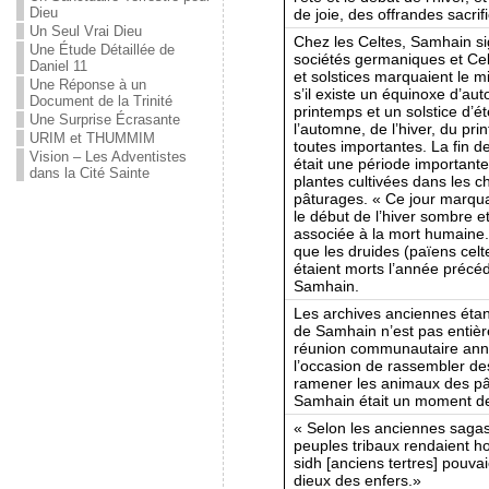
Dieu
de joie, des offrandes sacri
Un Seul Vrai Dieu
Chez les Celtes, Samhain sig
Une Étude Détaillée de
sociétés germaniques et Ce
Daniel 11
et solstices marquaient le mi
Une Réponse à un
s’il existe un équinoxe d’au
Document de la Trinité
printemps et un solstice d’ét
Une Surprise Écrasante
l’automne, de l’hiver, du pri
URIM et THUMMIM
toutes importantes. La fin de l
Vision – Les Adventistes
était une période importante
dans la Cité Sainte
plantes cultivées dans les 
pâturages. « Ce jour marquait
le début de l’hiver sombre e
associée à la mort humaine.
que les druides (païens celt
étaient morts l’année précéd
Samhain.
Les archives anciennes étant
de Samhain n’est pas entière
réunion communautaire annue
l’occasion de rassembler de
ramener les animaux des p
Samhain était un moment d
« Selon les anciennes sagas
peuples tribaux rendaient h
sidh [anciens tertres] pouva
dieux des enfers.»