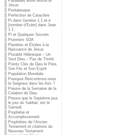
Parallèles entre Moïse et
Jésus
Pentateuque
Perfection de Caractère
Pi dans Genèse 1:1 et e
[nombre d’Euler] dans Jean
1:1
Pi et Quelques Secrets
Pionniers SDA
Planètes et Étoiles à la
Naissance de Jésus
Pluralité Hébraïque – Un
Seul Dieu – Pas de Trinité
Points Clés de Dieu le Père,
Son Fils et Son Esprit
Population Mondiale
Pourquoi Rencontrons-nous
le Seigneur dans les Airs ?
Preuve de la Semaine de la
Création de Dieu
Preuve que le Septième jour,
le jour du Sabbat, est le
Samedi.
Prophétie et
Accomplissement
Prophéties de l’Ancien
Testament et citations du
Nouveau Testament