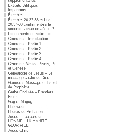
supplémentaires
Extraits Bibliques
Importants
Ézéchiel
Ézéchiel 20:37-38 et Luc
20:37-38 confirment-ils la
seconde venue de Jésus ?
Fondements de notre Foi
Gematria – Introduction
Gematria – Partie 1
Gematria – Partie 2
Gematria – Partie 3
Gematria – Partie 4
Gématrie, Vesica Piscis, Pi
et Genèse
Généalogie de Jésus – Le
message caché de Dieu
Genèse 5 Message et Esprit
de Prophétie
Gerbe Ondulée – Premiers
Fruits
Gog et Magog
Halloween
Heures de Probation
Jésus – Toujours un
HOMME – HUMANITÉ
GLORIFIÉE
Jésus Christ