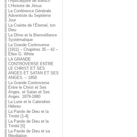
l’Apocalypse de Baruch
L’Histoire de Jésus
La Conférence Générale
Adventiste du Septième
Jour
La Crainte de l’Éternel, ton
Dieu
La Dîme et la Bienveillance
Systématique
La Grande Controverse
[1911] – Chapitres 35 – 42 –
Ellen G. White
LA GRANDE
CONTROVERSE ENTRE
LE CHRIST ET SES
ANGES ET SATAN ET SES
ANGES. – 1858
La Grande Controverse
Entre le Christ et Ses
Anges, et Satan et Ses
Anges. 1879-1880
La Lune et le Calendrier
Hébreu
La Parole de Dieu et la
Trinité [1-4]
La Parole de Dieu et la
Trinité [5]
La Parole de Dieu et sa
Révélation