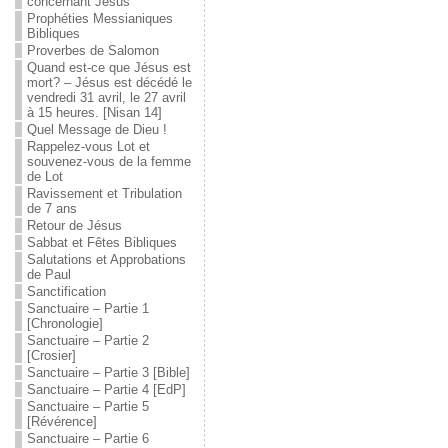
concernant Jésus
Prophéties Messianiques
Bibliques
Proverbes de Salomon
Quand est-ce que Jésus est
mort? – Jésus est décédé le
vendredi 31 avril, le 27 avril
à 15 heures. [Nisan 14]
Quel Message de Dieu !
Rappelez-vous Lot et
souvenez-vous de la femme
de Lot
Ravissement et Tribulation
de 7 ans
Retour de Jésus
Sabbat et Fêtes Bibliques
Salutations et Approbations
de Paul
Sanctification
Sanctuaire – Partie 1
[Chronologie]
Sanctuaire – Partie 2
[Crosier]
Sanctuaire – Partie 3 [Bible]
Sanctuaire – Partie 4 [EdP]
Sanctuaire – Partie 5
[Révérence]
Sanctuaire – Partie 6