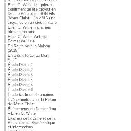
Ellen G. White Les prières
confirment qu’elle croyait en
Dieu le Père et en SON Fils
Jésus-Christ – JAMAIS une
croyance en un dieu trinitaire
Ellen G. White n’a jamais
été une trinitaire
Ellen G. White Writings –
Format de Liste
En Route Vers la Maison
(2015)
Enfants d’Israël au Mont
Sinaï
Étude Daniel 1
Étude Daniel 2
Étude Daniel 3
Étude Daniel 4
Étude Daniel 5
Étude Daniel 6
Étude facile de 3 semaines
Événements avant le Retour
de Jésus-Christ
Événements du Dernier Jour
– Ellen G. White
Examen de la Dîme et de la
Bienveillance Systématique
et informations