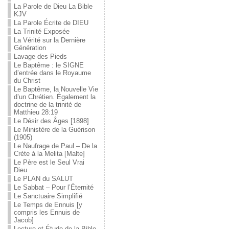
La Parole de Dieu La Bible
KJV
La Parole Écrite de DIEU
La Trinité Exposée
La Vérité sur la Dernière
Génération
Lavage des Pieds
Le Baptême : le SIGNE
d’entrée dans le Royaume
du Christ
Le Baptême, la Nouvelle Vie
d’un Chrétien. Également la
doctrine de la trinité de
Matthieu 28:19
Le Désir des Âges [1898]
Le Ministère de la Guérison
(1905)
Le Naufrage de Paul – De la
Crète à la Melita [Malte]
Le Père est le Seul Vrai
Dieu
Le PLAN du SALUT
Le Sabbat – Pour l’Éternité
Le Sanctuaire Simplifié
Le Temps de Ennuis [y
compris les Ennuis de
Jacob]
Lecture et Étude de la Bible